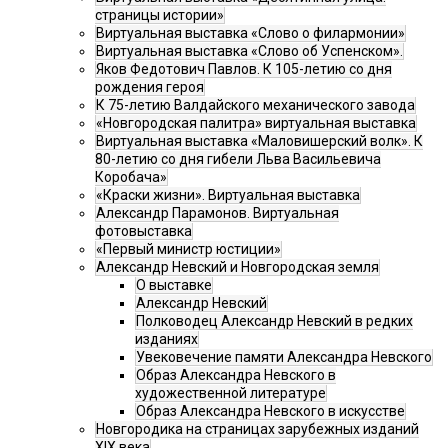
страницы истории»
Виртуальная выставка «Слово о филармонии»
Виртуальная выставка «Слово об Успенском».
Яков Федотович Павлов. К 105-летию со дня
рождения героя
К 75-летию Валдайского механического завода
«Новгородская палитра» виртуальная выставка
Виртуальная выставка «Маловишерский волк». К
80-летию со дня гибели Льва Васильевича
Коробача»
«Краски жизни». Виртуальная выставка
Александр Парамонов. Виртуальная
фотовыставка
«Первый министр юстиции»
Александр Невский и Новгородская земля
О выставке
Александр Невский
Полководец Александр Невский в редких
изданиях
Увековечение памяти Александра Невского
Образ Александра Невского в
художественной литературе
Образ Александра Невского в искусстве
Новгородика на страницах зарубежных изданий
XIX века