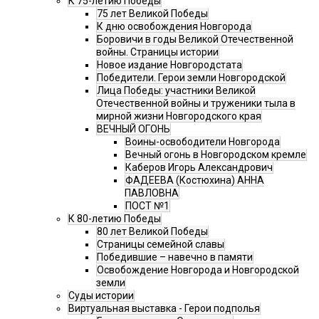
К 75-летию Победы
75 лет Великой Победы
К дню освобождения Новгорода
Боровичи в годы Великой Отечественной
войны. Страницы истории
Новое издание Новгородстата
Победители. Герои земли Новгородской
Лица Победы: участники Великой
Отечественной войны и труженики тыла в
мирной жизни Новгородского края
ВЕЧНЫЙ ОГОНЬ
Воины-освободители Новгорода
Вечный огонь в Новгородском кремле
Каберов Игорь Александрович
ФАДЕЕВА (Костюхина) АННА
ПАВЛОВНА
ПОСТ №1
К 80-летию Победы
80 лет Великой Победы
Страницы семейной славы
Победившие – навечно в памяти
Освобождение Новгорода и Новгородской
земли
Суды истории
Виртуальная выставка - Герои подполья