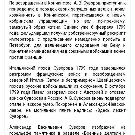
По возвращении в Кончанское, А. В. Суворов приступил к
приведению в порядок своих запущенных дел: он начал
хозяйничать в Кончанском, переписывался с новым
кобринским управляющим, но вел, по-прежнему,
замкнутый образ жизни. Однако уже 6 февраля 1799
года, фельдмаршал получил собственноручный рескрипт
императора, с предписанием немедленно прибыть в
Петербург, для дальнейшего следования на Вену и
принятия командования над союзными войсками в войне
против Франции.
Итальянский поход Суворова 1799 года завершился
разгромом французских войск и освобождением
северной Италии. Затем в беспримерном Швейцарском
походе русские войска вышли из окружения. В октябре
1799 года Павел разорвал союз с Австрией и отозвал
войска Суворова в Россию. А. В. Суворов вновь подвергся
опале и вскоре умер. Похоронен в Александро-Невской
лавре, на могильной плите надпись: «Здесь лежит
Суворов».
Александр Васильевич Суворов изображен на
горельефе памятника в разделе «Военные деятели и