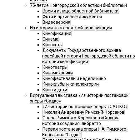
75-летие Новгородской областной библиотеки
Время и лица областной библиотеки
Фото и архивные документы
Видеоверсия
Из истории новгородской кинофикации
Кинофикация
Синема
Киносеть
Документы Государственного архива
новейшей истории Новгородской области по
истории кинофикации
Кинотеатры
Киномеханики
Кинофестивали и недели кино
Киноклубы и кинолектории
Кино и дети
Виртуальная выставка «Из истории постановок
оперы «Садко»
«Из истории постановок оперы «САДКО»
Николай Андреевич Римский-Корсаков
Опера Римского-Корсакова «Садко»:
история создания, либретто
Первая постановка оперы Н.А. Римского-
Корсакова "Садко"