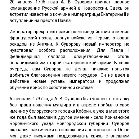
20 января 1796 года А. В. Суворов принял главное
командование Русской армией в Новороссии. Здесь он
встретил известие о кончине императрицы Екатерины II и
вступлении на престол Павла I.
Император прекратил всякие военные действия: отменил
французский поход, вернул войска из Персии, отозвал
эскадры из Англии. К Суворову новый император не
чувствовал особого расположения. Для Павла I
фельдмаршал являлся олицетворением столь
ненавидимой им старой екатерининской армии. В свою
очередь, сам Суворов не делал никаких попыток
добиться благоволения нового государя. Он не ввел в
действие новые уставы императора и продолжал
обучение войск по собственной системе.
6 февраля 1797 года А. В. Суворов был уволен в отставку
без права ношения мундира и в апреле прибыл в свое
имение у белорусского городка Кобрин, а уже в мае этого
же года был выслан в другое имение - село Кончанское
Боровичского уезда Новгородской губернии. Суворов
оказался фактически на положении арестованного. Он не
мог даже письмами поддерживать связь с внешним