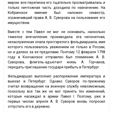
миром: вся переписка его тщательно просматривалась и
только ничтожная часть доходила по назначению. Ha
Koбринское имение был наложен секвестр,
ограничивший права А. В. Суворова на пользование его
имуществом.
Вместе с тем Павел не мог не сознавать, насколько
тяжелое впечатление производила эта непонятная,
незаслуженная опала престарелого фельдмаршала, имя
которого пользовалось уважением не только в России,
но и далеко за ее пределами. Поэтому 12 февраля 1798
году в Кончанское отправлен был племянник А. В.
Суворова, флигель-адъютант князь A. Горчаков,
передать приглашение государя прибыть в Петербург.
Фельдмаршал выполнил распоряжение императора и
выехал в Петербург. Однако Суворов по-прежнему
считал возвращение на военную службу невозможным,
поскольку все так же не мог принять тех изменений,
которые насаждал в армии Павел I. Поэтому, уже в
первых числах апреля А. В. Суворов вновь попросил
отпустить его в деревню.