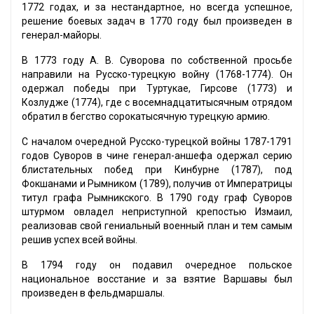
1772 годах, и за нестандартное, но всегда успешное,
решение боевых задач в 1770 году был произведен в
генерал-майоры.
В 1773 году А. В. Суворова по собственной просьбе
направили на Русско-турецкую войну (1768-1774). Он
одержал победы при Туртукае, Гирсове (1773) и
Козлудже (1774), где с восемнадцатитысячным отрядом
обратил в бегство сорокатысячную турецкую армию.
С началом очередной Русско-турецкой войны 1787-1791
годов Суворов в чине генерал-аншефа одержал серию
блистательных побед при Кинбурне (1787), под
Фокшанами и Рымником (1789), получив от Императрицы
титул графа Рымникского. В 1790 году граф Суворов
штурмом овладел неприступной крепостью Измаил,
реализовав свой гениальный военный план и тем самым
решив успех всей войны.
В 1794 году он подавил очередное польское
национальное восстание и за взятие Варшавы был
произведен в фельдмаршалы.