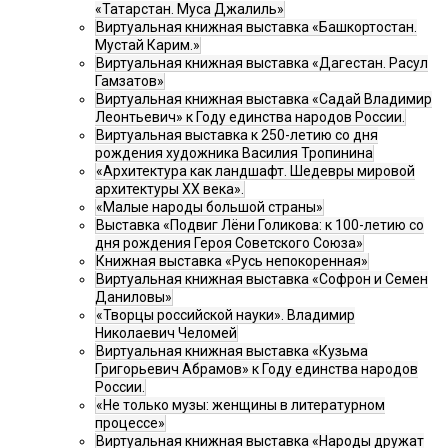
«Татарстан. Муса Джалиль»
Виртуальная книжная выставка «Башкортостан.
Мустай Карим.»
Виртуальная книжная выставка «Дагестан. Расул
Гамзатов»
Виртуальная книжная выставка «Садай Владимир
Леонтьевич» к Году единства народов России.
Виртуальная выставка к 250-летию со дня
рождения художника Василия Тропинина
«Архитектура как ландшафт. Шедевры мировой
архитектуры XX века».
«Малые народы большой страны»
Выставка «Подвиг Лёни Голикова: к 100-летию со
дня рождения Героя Советского Союза»
Книжная выставка «Русь непокоренная»
Виртуальная книжная выставка «Софрон и Семен
Даниловы»
«Творцы российской науки». Владимир
Николаевич Челомей
Виртуальная книжная выставка «Кузьма
Григорьевич Абрамов» к Году единства народов
России.
«Не только музы: женщины в литературном
процессе»
Виртуальная книжная выставка «Народы дружат