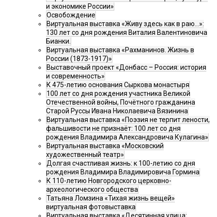
и экономике России»
Освобождение
Виртуальная выставка «Живу здесь как в раю…»:
130 лет со дня рождения Виталия Валентиновича
Бианки.
Виртуальная выставка «Рахманинов. Жизнь в
России (1873-1917)»
Выставочный проект «Донбасс – Россия: история
и современность»
К 475-летию основания Сыркова монастыря
100 лет со дня рождения участника Великой
Отечественной войны, Почётного гражданина
Старой Руссы Ивана Николаевича Вязинина
Виртуальная выставка «Поэзия не терпит лености,
фальшивости не признаёт: 100 лет со дня
рождения Владимира Александровича Кулагина»
Виртуальная выставка «Московский
художественный театр»
Долгая счастливая жизнь: к 100-летию со дня
рождения Владимира Владимировича Гормина
К 110-летию Новгородского церковно-
археологического общества
Татьяна Ломзина «Тихая жизнь вещей»
виртуальная фотовыставка
Виртуальная выставка «Десятинная улица: