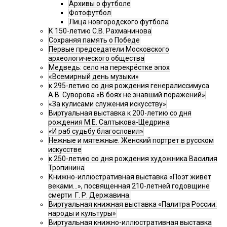
Архивы о футболе
Фотофутбол
Лица новгородского футбола
К 150-летию С.В. Рахманинова
Сохраняя память о Победе
Первые председатели Московского
археологического общества
Медведь: село на перекрёстке эпох
«Всемирный день музыки»
к 295-летию со дня рождения генералиссимуса
А.В. Суворова «В боях не знавший поражений»
«За кулисами служения искусству»
Виртуальная выставка к 200-летию со дня
рождения М.Е. Салтыкова-Щедрина
«И раб судьбу благословил»
Нежные и мятежные. Женский портрет в русском
искусстве
к 250-летию со дня рождения художника Василия
Тропинина
Книжно-иллюстративная выставка «Поэт живет
веками…», посвященная 210-летней годовщине
смерти Г. Р. Державина.
Виртуальная книжная выставка «Палитра России:
народы и культуры»
Виртуальная книжно-иллюстративная выставка