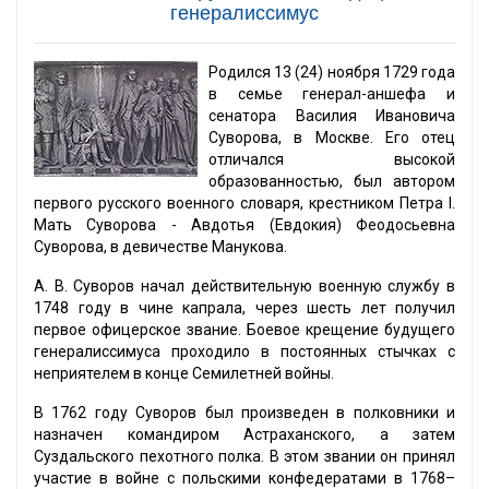
генералиссимус
Родился 13 (24) ноября 1729 года
в семье генерал-аншефа и
сенатора Василия Ивановича
Суворова, в Москве. Его отец
отличался высокой
образованностью, был автором
первого русского военного словаря, крестником Петра I.
Мать Суворова - Авдотья (Евдокия) Феодосьевна
Суворова, в девичестве Манукова.
А. В. Суворов начал действительную военную службу в
1748 году в чине капрала, через шесть лет получил
первое офицерское звание. Боевое крещение будущего
генералиссимуса проходило в постоянных стычках с
неприятелем в конце Семилетней войны.
В 1762 году Суворов был произведен в полковники и
назначен командиром Астраханского, а затем
Суздальского пехотного полка. В этом звании он принял
участие в войне с польскими конфедератами в 1768–