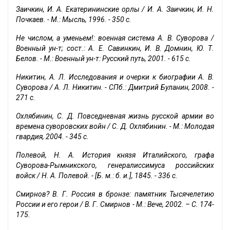
Заичкин, И. А. Екатерининские орлы / И. А. Заичкин, И. Н.
Почкаев. - М.: Мысль, 1996. - 350 с.
Не числом, а уменьем!: военная система А. В. Суворова /
Военный ун-т; сост.: А. Е. Савинкин, И. В. Домнин, Ю. Т.
Белов. - М.: Военный ун-т: Русский путь, 2001. - 615 с.
Никитин, А. Л. Исследования и очерки к биографии А. В.
Суворова / А. Л. Никитин. - СПб.: Дмитрий Буланин, 2008. -
271 с.
Охлябинин, С. Д. Повседневная жизнь русской армии во
времена суворовских войн / С. Д. Охлябинин. - М.: Молодая
гвардия, 2004. - 345 с.
Полевой, Н. А. История князя Италийского, графа
Суворова-Рымникского, генералиссимуса российских
войск / Н. А. Полевой. - [Б. м.: б. и.], 1845. - 336 с.
Смирнов? В. Г. Россия в бронзе: памятник Тысячелетию
России и его герои / В. Г. Смирнов - М.: Вече, 2002. – С. 174-
175.