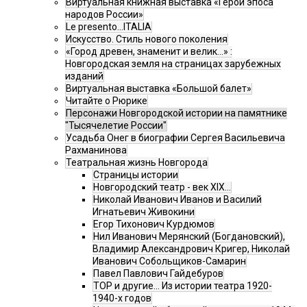
Виртуальная книжная выставка «Герои эпоса
народов России»
Le presento...ITALIA
Искусство. Стиль нового поколения
«Город древен, знаменит и велик…» :
Новгородская земля на страницах зарубежных
изданий
Виртуальная выставка «Большой балет»
Читайте о Рюрике
Персонажи Новгородской истории на памятнике
"Тысячелетие России"
Усадьба Онег в биографии Сергея Васильевича
Рахманинова
Театральная жизнь Новгорода
Страницы истории
Новгородский театр - век XIX…
Николай Иванович Иванов и Василий
Игнатьевич Живокини
Егор Тихонович Курдюмов
Нил Иванович Мерянский (Богдановский),
Владимир Александрович Кригер, Николай
Иванович Собольщиков-Самарин
Павел Павлович Гайдебуров
ТОР и другие… Из истории театра 1920-
1940-х годов