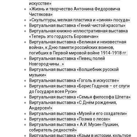
искусстве»
«Жизнь и творчество Антонина Федоровича
Чистякова»
«Скульптуры, мелкая пластика и «синяя» посуда»
Виртуальная выставка «Гений чистой красоты»
Виртуальная книжно-иллюстративная выставка
«Теперь это гордость Боровичан»
Виртуальная выставка «Великая и неизвестная
война», к Дню памяти российских воинов,
погибших в Первой мировой войне 1914-1918 гг.
Виртуальная выставка «Певец полей
Новгородчины…»
Виртуальная выставка «Волшебник русской
музыки»
Виртуальная выставка «Гоголь в искусстве»
Виртуальная выставка «Борис Годунов – от слуги
до Государя всея Руси»
Виртуальная выставка «Семья философа Шпета»
Виртуальная выставка «С Днём рождения,
Андерсен!»
Виртуальная выставка «Музей и его создатели»
Виртуальная выставка «Поэма о лесах»
Виртуальная выставка « А.И. Мусин-Пушкин,
собиратель редкостей»
Виртуальная выставка «Крым в истории, культуре