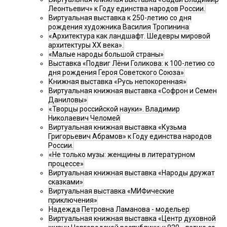
Леонтьевич» к Году единства народов России.
Виртуальная выставка к 250-летию со дня
рождения художника Василия Тропинина
«Архитектура как ландшафт. Шедевры мировой
архитектуры XX века».
«Малые народы большой страны»
Выставка «Подвиг Лёни Голикова: к 100-летию со
дня рождения Героя Советского Союза»
Книжная выставка «Русь непокоренная»
Виртуальная книжная выставка «Софрон и Семен
Даниловы»
«Творцы российской науки». Владимир
Николаевич Челомей
Виртуальная книжная выставка «Кузьма
Григорьевич Абрамов» к Году единства народов
России.
«Не только музы: женщины в литературном
процессе»
Виртуальная книжная выставка «Народы дружат
сказками»
Виртуальная выставка «МИФические
приключения»
Надежда Петровна Ламанова - модельер
Виртуальная книжная выставка «Центр духовной