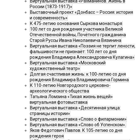
Виртуальная выставка «Рахманинов. Жизнь в
России (1873-1917)»
Выставочный проект «Донбасс – Россия: история
и современность»
К 475-летию основания Сыркова монастыря
100 лет со дня рождения участника Великой
Отечественной войны, Почётного гражданина
Старой Руссы Ивана Николаевича Вязинина
Виртуальная выставка «Поэзия не терпит лености,
фальшивости не признаёт: 100 лет со дня
рождения Владимира Александровича Кулагина»
Виртуальная выставка «Московский
художественный театр»
Долгая счастливая жизнь: к 100-летию со дня
рождения Владимира Владимировича Гормина
К 110-летию Новгородского церковно-
археологического общества
Татьяна Ломзина «Тихая жизнь вещей»
виртуальная фотовыставка
Виртуальная выставка «Десятинная улица:
страницы истории»
Виртуальная выставка «Слово о филармонии»
Виртуальная выставка «Слово об Успенском».
Яков Федотович Павлов. К 105-летию со дня
рождения героя