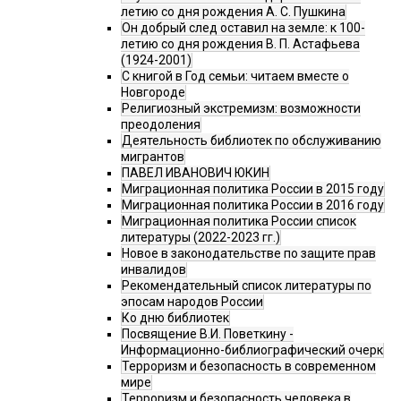
летию со дня рождения А. С. Пушкина
Он добрый след оставил на земле: к 100-
летию со дня рождения В. П. Астафьева
(1924-2001)
С книгой в Год семьи: читаем вместе о
Новгороде
Религиозный экстремизм: возможности
преодоления
Деятельность библиотек по обслуживанию
мигрантов
ПАВЕЛ ИВАНОВИЧ ЮКИН
Миграционная политика России в 2015 году
Миграционная политика России в 2016 году
Миграционная политика России список
литературы (2022-2023 гг.)
Новое в законодательстве по защите прав
инвалидов
Рекомендательный список литературы по
эпосам народов России
Ко дню библиотек
Посвящение В.И. Поветкину -
Информационно-библиографический очерк
Терроризм и безопасность в современном
мире
Терроризм и безопасность человека в