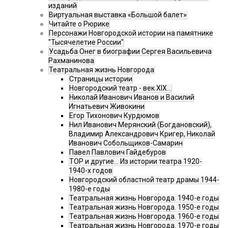
изданий
Виртуальная выставка «Большой балет»
Читайте о Рюрике
Персонажи Новгородской истории на памятнике
"Тысячелетие России"
Усадьба Онег в биографии Сергея Васильевича
Рахманинова
Театральная жизнь Новгорода
Страницы истории
Новгородский театр - век XIX…
Николай Иванович Иванов и Василий
Игнатьевич Живокини
Егор Тихонович Курдюмов
Нил Иванович Мерянский (Богдановский),
Владимир Александрович Кригер, Николай
Иванович Собольщиков-Самарин
Павел Павлович Гайдебуров
ТОР и другие… Из истории театра 1920-
1940-х годов
Новгородский областной театр драмы 1944-
1980-е годы
Театральная жизнь Новгорода. 1940-е годы
Театральная жизнь Новгорода. 1950-е годы
Театральная жизнь Новгорода. 1960-е годы
Театральная жизнь Новгорода. 1970-е годы