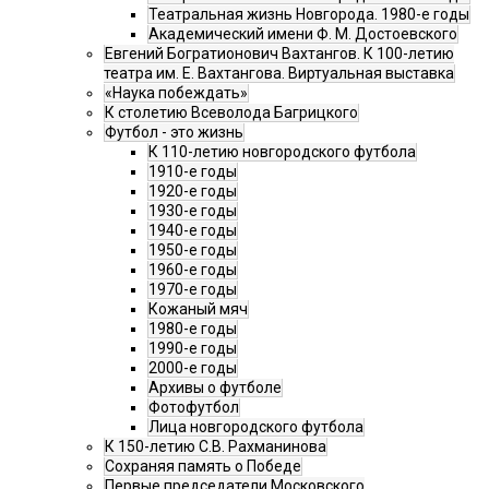
Театральная жизнь Новгорода. 1980-е годы
Академический имени Ф. М. Достоевского
Евгений Богратионович Вахтангов. К 100-летию
театра им. Е. Вахтангова. Виртуальная выставка
«Наука побеждать»
К столетию Всеволода Багрицкого
Футбол - это жизнь
К 110-летию новгородского футбола
1910-е годы
1920-е годы
1930-е годы
1940-е годы
1950-е годы
1960-е годы
1970-е годы
Кожаный мяч
1980-е годы
1990-е годы
2000-е годы
Архивы о футболе
Фотофутбол
Лица новгородского футбола
К 150-летию С.В. Рахманинова
Сохраняя память о Победе
Первые председатели Московского