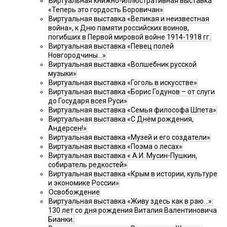
Виртуальная книжно-иллюстративная выставка
«Теперь это гордость Боровичан»
Виртуальная выставка «Великая и неизвестная
война», к Дню памяти российских воинов,
погибших в Первой мировой войне 1914-1918 гг.
Виртуальная выставка «Певец полей
Новгородчины…»
Виртуальная выставка «Волшебник русской
музыки»
Виртуальная выставка «Гоголь в искусстве»
Виртуальная выставка «Борис Годунов – от слуги
до Государя всея Руси»
Виртуальная выставка «Семья философа Шпета»
Виртуальная выставка «С Днём рождения,
Андерсен!»
Виртуальная выставка «Музей и его создатели»
Виртуальная выставка «Поэма о лесах»
Виртуальная выставка « А.И. Мусин-Пушкин,
собиратель редкостей»
Виртуальная выставка «Крым в истории, культуре
и экономике России»
Освобождение
Виртуальная выставка «Живу здесь как в раю…»:
130 лет со дня рождения Виталия Валентиновича
Бианки.