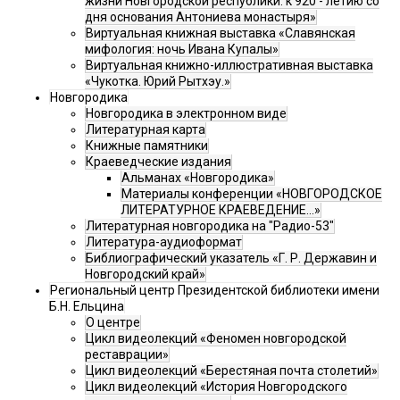
жизни Новгородской республики: к 920 - летию со
дня основания Антониева монастыря»
Виртуальная книжная выставка «Славянская
мифология: ночь Ивана Купалы»
Виртуальная книжно-иллюстративная выставка
«Чукотка. Юрий Рытхэу.»
Новгородика
Новгородика в электронном виде
Литературная карта
Книжные памятники
Краеведческие издания
Альманах «Новгородика»
Материалы конференции «НОВГОРОДСКОЕ
ЛИТЕРАТУРНОЕ КРАЕВЕДЕНИЕ...»
Литературная новгородика на "Радио-53"
Литература-аудиоформат
Библиографический указатель «Г. Р. Державин и
Новгородский край»
Региональный центр Президентской библиотеки имени
Б.Н. Ельцина
О центре
Цикл видеолекций «Феномен новгородской
реставрации»
Цикл видеолекций «Берестяная почта столетий»
Цикл видеолекций «История Новгородского