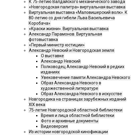
К 75-летию Валдайского механического завода
«Новгородская палитра» виртуальная выставка
Виртуальная выставка «Маловишерский волк». К
80-летию со дня гибели Льва Васильевича
Коробача»
«Краски жизни». Виртуальная выставка
Александр Парамонов. Виртуальная
фотовыставка
«Первый министр юстиции»
Александр Невский и Новгородская земля
О выставке
Александр Невский
Полководец Александр Невский в редких
изданиях
Увековечение памяти Александра Невского
Образ Александра Невского в
художественной литературе
Образ Александра Невского в искусстве
Новгородика на страницах зарубежных изданий
XIX века
75-летие Новгородской областной библиотеки
Время и лица областной библиотеки
Фото и архивные документы
Видеоверсия
Из истории новгородской кинофикации