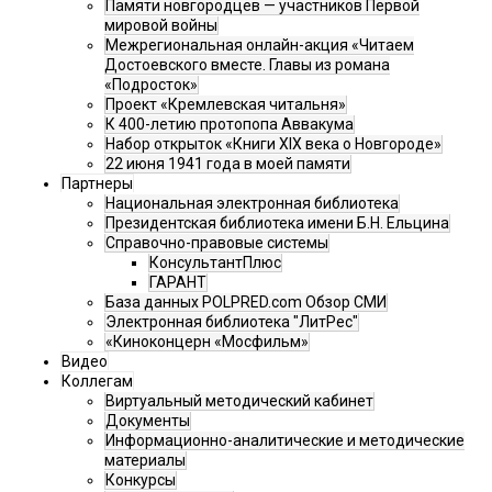
Памяти новгородцев — участников Первой
мировой войны
Межрегиональная онлайн-акция «Читаем
Достоевского вместе. Главы из романа
«Подросток»
Проект «Кремлевская читальня»
К 400-летию протопопа Аввакума
Набор открыток «Книги XIX века о Новгороде»
22 июня 1941 года в моей памяти
Партнеры
Национальная электронная библиотека
Президентская библиотека имени Б.Н. Ельцина
Справочно-правовые системы
КонсультантПлюс
ГАРАНТ
База данных POLPRED.com Обзор СМИ
Электронная библиотека "ЛитРес"
«Киноконцерн «Мосфильм»
Видео
Коллегам
Виртуальный методический кабинет
Документы
Информационно-аналитические и методические
материалы
Конкурсы