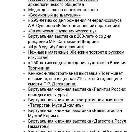
археологического общества
Медведь: село на перекрёстке эпох
«Всемирный день музыки»
к 295-летию со дня рождения генералиссимуса
А.В. Суворова «В боях не знавший поражений»
«За кулисами служения искусству»
Виртуальная выставка к 200-летию со дня
рождения М.Е. Салтыкова-Щедрина
«И раб судьбу благословил»
Нежные и мятежные. Женский портрет в русском
искусстве
к 250-летию со дня рождения художника Василия
Тропинина
Книжно-иллюстративная выставка «Поэт живет
веками…», посвященная 210-летней годовщине
смерти Г. Р. Державина.
Виртуальная книжная выставка «Палитра России:
народы и культуры»
Виртуальная книжно-иллюстративная выставка
«Татарстан. Муса Джалиль»
Виртуальная книжная выставка «Башкортостан.
Мустай Карим.»
Виртуальная книжная выставка «Дагестан. Расул
Гамзатов»
Виртуальная книжная выставка «Садай Владимир