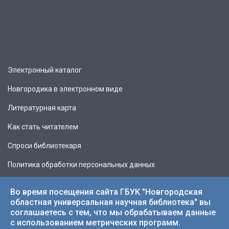
Электронный каталог
Новгородика в электронном виде
Литературная карта
Как стать читателем
Спроси библиотекаря
Политика обработки персональных данных
Во время посещения сайта ГБУК "Новгородская
областная универсальная научная библиотека" вы
соглашаетесь с тем, что мы обрабатываем данные
© 2026 НОУНБ.
с использованием метрических программ.