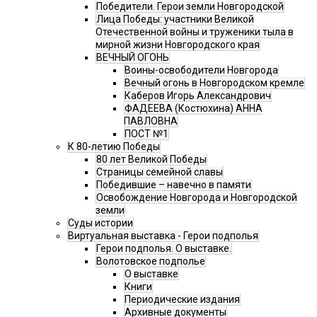
Победители. Герои земли Новгородской
Лица Победы: участники Великой
Отечественной войны и труженики тыла в
мирной жизни Новгородского края
ВЕЧНЫЙ ОГОНЬ
Воины-освободители Новгорода
Вечный огонь в Новгородском кремле
Каберов Игорь Александрович
ФАДЕЕВА (Костюхина) АННА
ПАВЛОВНА
ПОСТ №1
К 80-летию Победы
80 лет Великой Победы
Страницы семейной славы
Победившие – навечно в памяти
Освобождение Новгорода и Новгородской
земли
Суды истории
Виртуальная выставка - Герои подполья
Герои подполья. О выставке.
Волотовское подполье
О выставке
Книги
Периодические издания
Архивные документы