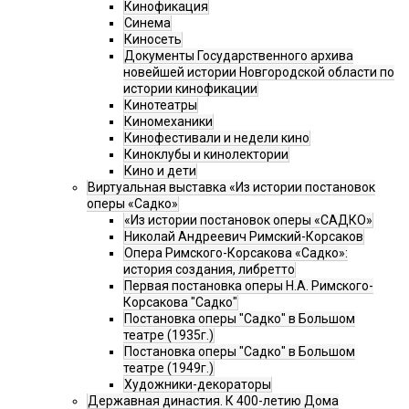
Кинофикация
Синема
Киносеть
Документы Государственного архива
новейшей истории Новгородской области по
истории кинофикации
Кинотеатры
Киномеханики
Кинофестивали и недели кино
Киноклубы и кинолектории
Кино и дети
Виртуальная выставка «Из истории постановок
оперы «Садко»
«Из истории постановок оперы «САДКО»
Николай Андреевич Римский-Корсаков
Опера Римского-Корсакова «Садко»:
история создания, либретто
Первая постановка оперы Н.А. Римского-
Корсакова "Садко"
Постановка оперы "Садко" в Большом
театре (1935г.)
Постановка оперы "Садко" в Большом
театре (1949г.)
Художники-декораторы
Державная династия. К 400-летию Дома