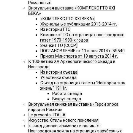
Романовых
Виртуальная выставка «КОМПЛЕКС ГТО XXI
ВЕКА»
«КОМПЛЕКС ГТО XXI ВЕКА»
Журнальные публикации 2013-2014 гг.
Из истории ГТО
Комплекс ГТО на страницах новгородских
газет 1970-1980-х годов
Значки ГТО (СССР)
ПОСТАНОВЛЕНИЕ от 11 июня 2014 г. № 540
Приказ Минспорта от 19 августа 2014 г.
К 100-летию XV Археологического съезда в
Новгороде
Из истории съезда
Участники съезда
Cъезд на страницах газеты "Новгородская
жизнь" 1911г.
Работа съезда
Вокруг съезда
Виртуальная книжная выставка «Герои эпоса
народов России»
Le presento...ITALIA
Искусство. Стиль нового поколения
«Город древен, знаменит и велик…» :
Новгородская земля на страницах зарубежных