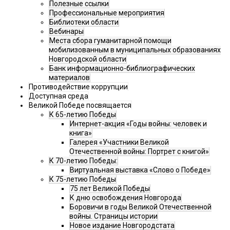
Полезные ссылки
Профессиональные мероприятия
Библиотеки области
Вебинары
Места сбора гуманитарной помощи
мобилизованным в муниципальных образованиях
Новгородской области
Банк информационно-библиографических
материалов
Противодействие коррупции
Доступная среда
Великой Победе посвящается
К 65-летию Победы
Интернет-акция «Годы войны: человек и
книга»
Галерея «Участники Великой
Отечественной войны: Портрет с книгой»
К 70-летию Победы:
Виртуальная выставка «Слово о Победе»
К 75-летию Победы
75 лет Великой Победы
К дню освобождения Новгорода
Боровичи в годы Великой Отечественной
войны. Страницы истории
Новое издание Новгородстата