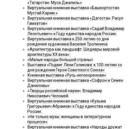
«Татарстан. Муса Джалиль»
Виртуальная книжная выставка «Башкортостан.
Мустай Карим.»
Виртуальная книжная выставка «Дагестан. Расул
Гамзатов»
Виртуальная книжная выставка «Садай Владимир
Леонтьевич» к Году единства народов России.
Виртуальная выставка к 250-летию со дня
рождения художника Василия Тропинина
«Архитектура как ландшафт. Шедевры мировой
архитектуры XX века».
«Малые народы большой страны»
Выставка «Подвиг Лёни Голикова: к 100-летию со
дня рождения Героя Советского Союза»
Книжная выставка «Русь непокоренная»
Виртуальная книжная выставка «Софрон и Семен
Даниловы»
«Творцы российской науки». Владимир
Николаевич Челомей
Виртуальная книжная выставка «Кузьма
Григорьевич Абрамов» к Году единства народов
России.
«Не только музы: женщины в литературном
процессе»
Виртуальная книжная выставка «Народы дружат