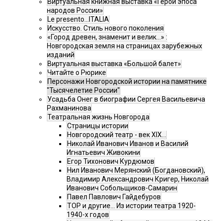
Виртуальная книжная выставка «Герои эпоса
народов России»
Le presento...ITALIA
Искусство. Стиль нового поколения
«Город древен, знаменит и велик…» :
Новгородская земля на страницах зарубежных
изданий
Виртуальная выставка «Большой балет»
Читайте о Рюрике
Персонажи Новгородской истории на памятнике
"Тысячелетие России"
Усадьба Онег в биографии Сергея Васильевича
Рахманинова
Театральная жизнь Новгорода
Страницы истории
Новгородский театр - век XIX…
Николай Иванович Иванов и Василий
Игнатьевич Живокини
Егор Тихонович Курдюмов
Нил Иванович Мерянский (Богдановский),
Владимир Александрович Кригер, Николай
Иванович Собольщиков-Самарин
Павел Павлович Гайдебуров
ТОР и другие… Из истории театра 1920-
1940-х годов