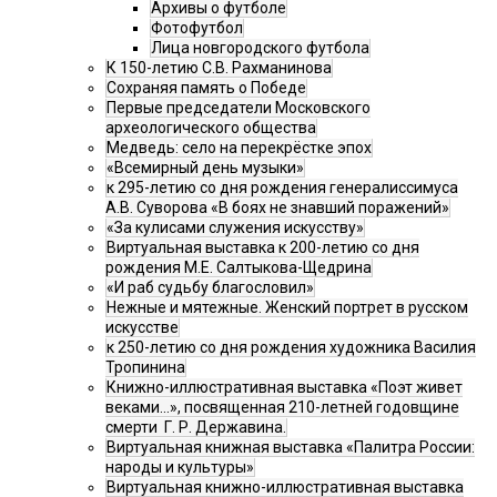
Архивы о футболе
Фотофутбол
Лица новгородского футбола
К 150-летию С.В. Рахманинова
Сохраняя память о Победе
Первые председатели Московского
археологического общества
Медведь: село на перекрёстке эпох
«Всемирный день музыки»
к 295-летию со дня рождения генералиссимуса
А.В. Суворова «В боях не знавший поражений»
«За кулисами служения искусству»
Виртуальная выставка к 200-летию со дня
рождения М.Е. Салтыкова-Щедрина
«И раб судьбу благословил»
Нежные и мятежные. Женский портрет в русском
искусстве
к 250-летию со дня рождения художника Василия
Тропинина
Книжно-иллюстративная выставка «Поэт живет
веками…», посвященная 210-летней годовщине
смерти Г. Р. Державина.
Виртуальная книжная выставка «Палитра России:
народы и культуры»
Виртуальная книжно-иллюстративная выставка