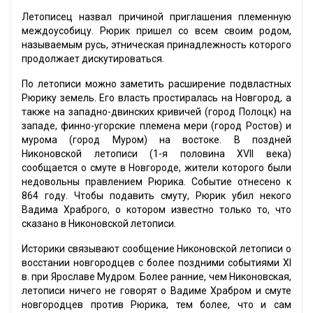
Летописец назвал причиной приглашения племенную
междоусобицу. Рюрик пришел со всем своим родом,
называемым русь, этническая принадлежность которого
продолжает дискутироваться.
По летописи можно заметить расширение подвластных
Рюрику земель. Его власть простиралась на Новгород, а
также на западно-двинских кривичей (город Полоцк) на
западе, финно-угорские племена мери (город Ростов) и
мурома (город Муром) на востоке. В поздней
Никоновской летописи (1-я половина XVII века)
сообщается о смуте в Новгороде, жители которого были
недовольны правлением Рюрика. Событие отнесено к
864 году. Чтобы подавить смуту, Рюрик убил некого
Вадима Храброго, о котором известно только то, что
сказано в Никоновской летописи.
Историки связывают сообщение Никоновской летописи о
восстании новгородцев с более поздними событиями XI
в. при Ярославе Мудром. Более ранние, чем Никоновская,
летописи ничего не говорят о Вадиме Храбром и смуте
новгородцев против Рюрика, тем более, что и сам