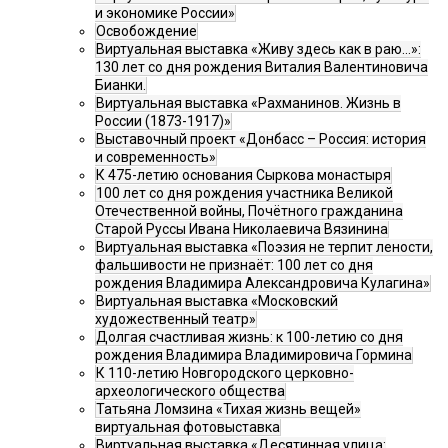
и экономике России»
Освобождение
Виртуальная выставка «Живу здесь как в раю…»:
130 лет со дня рождения Виталия Валентиновича
Бианки.
Виртуальная выставка «Рахманинов. Жизнь в
России (1873-1917)»
Выставочный проект «Донбасс – Россия: история
и современность»
К 475-летию основания Сыркова монастыря
100 лет со дня рождения участника Великой
Отечественной войны, Почётного гражданина
Старой Руссы Ивана Николаевича Вязинина
Виртуальная выставка «Поэзия не терпит лености,
фальшивости не признаёт: 100 лет со дня
рождения Владимира Александровича Кулагина»
Виртуальная выставка «Московский
художественный театр»
Долгая счастливая жизнь: к 100-летию со дня
рождения Владимира Владимировича Гормина
К 110-летию Новгородского церковно-
археологического общества
Татьяна Ломзина «Тихая жизнь вещей»
виртуальная фотовыставка
Виртуальная выставка «Десятинная улица: