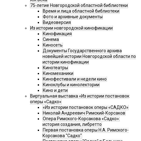
75-летие Новгородской областной библиотеки
Время и лица областной библиотеки
Фото и архивные документы
Видеоверсия
Из истории новгородской кинофикации
Кинофикация
Синема
Киносеть
Документы Государственного архива
новейшей истории Новгородской области по
истории кинофикации
Кинотеатры
Киномеханики
Кинофестивали и недели кино
Киноклубы и кинолектории
Кино и дети
Виртуальная выставка «Из истории постановок
оперы «Садко»
«Из истории постановок оперы «САДКО»
Николай Андреевич Римский-Корсаков
Опера Римского-Корсакова «Садко»:
история создания, либретто
Первая постановка оперы Н.А. Римского-
Корсакова "Садко"