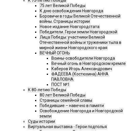
К 75-летию Победы
75 лет Великой Победы
К дню освобождения Новгорода
Боровичи в годы Великой Отечественной
войны. Страницы истории
Новое издание Новгородстата
Победители. Герои земли Новгородской
Лица Победы: участники Великой
Отечественной войны и труженики тыла в
мирной жизни Новгородского края
ВЕЧНЫЙ ОГОНЬ
Воины-освободители Новгорода
Вечный огонь в Новгородском кремле
Каберов Игорь Александрович
ФАДЕЕВА (Костюхина) АННА
ПАВЛОВНА
ПОСТ №1
К 80-летию Победы
80 лет Великой Победы
Страницы семейной славы
Победившие – навечно в памяти
Освобождение Новгорода и Новгородской
земли
Суды истории
Виртуальная выставка - Герои подполья