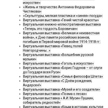
искусстве»
«Жизнь и творчество Антонина Федоровича
Чистякова»
«Скульптуры, мелкая пластика и «синяя» посуда»
Виртуальная выставка «Гений чистой красоты»
Виртуальная книжно-иллюстративная выставка
«Теперь это гордость Боровичан»
Виртуальная выставка «Великая и неизвестная
война», к Дню памяти российских воинов,
погибших в Первой мировой войне 1914-1918 гг.
Виртуальная выставка «Певец полей
Новгородчины…»
Виртуальная выставка «Волшебник русской
музыки»
Виртуальная выставка «Гоголь в искусстве»
Виртуальная выставка «Борис Годунов – от слуги
до Государя всея Руси»
Виртуальная выставка «Семья философа Шпета»
Виртуальная выставка «С Днём рождения,
Андерсен!»
Виртуальная выставка «Музей и его создатели»
Виртуальная выставка «Поэма о лесах»
Виртуальная выставка « А.И. Мусин-Пушкин,
собиратель редкостей»
Виртуальная выставка «Крым в истории, культуре