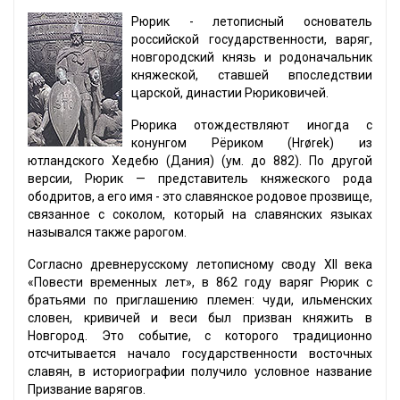
Рюрик - летописный основатель
российской государственности, варяг,
новгородский князь и родоначальник
княжеской, ставшей впоследствии
царской, династии Рюриковичей.
Рюрика отождествляют иногда с
конунгом Рёриком (Hrørek) из
ютландского Хедебю (Дания) (ум. до 882). По другой
версии, Рюрик — представитель княжеского рода
ободритов, а его имя - это славянское родовое прозвище,
связанное с соколом, который на славянских языках
назывался также рарогом.
Согласно древнерусскому летописному своду XII века
«Повести временных лет», в 862 году варяг Рюрик с
братьями по приглашению племен: чуди, ильменских
словен, кривичей и веси был призван княжить в
Новгород. Это событие, с которого традиционно
отсчитывается начало государственности восточных
славян, в историографии получило условное название
Призвание варягов.