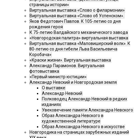
страницы истории»
Виртуальная выставка «Слово о филармонии»
Виртуальная выставка «Слово об Успенском».
Яков Федотович Павлов. К 105-летию со дня
рождения героя
К 75-летию Валдайского механического завода
«Новгородская палитра» виртуальная выставка
Виртуальная выставка «Маловишерский волк». К
80-летию со дня гибели Льва Васильевича
Коробача»
«Краски жизни». Виртуальная выставка
Александр Парамонов. Виртуальная
фотовыставка
«Первый министр юстиции»
Александр Невский и Новгородская земля
О выставке
Александр Невский
Полководец Александр Невский в редких
изданиях
Увековечение памяти Александра Невского
Образ Александра Невского в
художественной литературе
Образ Александра Невского в искусстве
Новгородика на страницах зарубежных изданий
XIX века