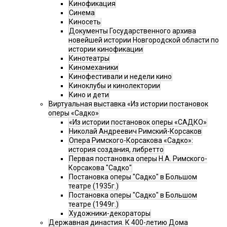
Кинофикация
Синема
Киносеть
Документы Государственного архива
новейшей истории Новгородской области по
истории кинофикации
Кинотеатры
Киномеханики
Кинофестивали и недели кино
Киноклубы и кинолектории
Кино и дети
Виртуальная выставка «Из истории постановок
оперы «Садко»
«Из истории постановок оперы «САДКО»
Николай Андреевич Римский-Корсаков
Опера Римского-Корсакова «Садко»:
история создания, либретто
Первая постановка оперы Н.А. Римского-
Корсакова "Садко"
Постановка оперы "Садко" в Большом
театре (1935г.)
Постановка оперы "Садко" в Большом
театре (1949г.)
Художники-декораторы
Державная династия. К 400-летию Дома