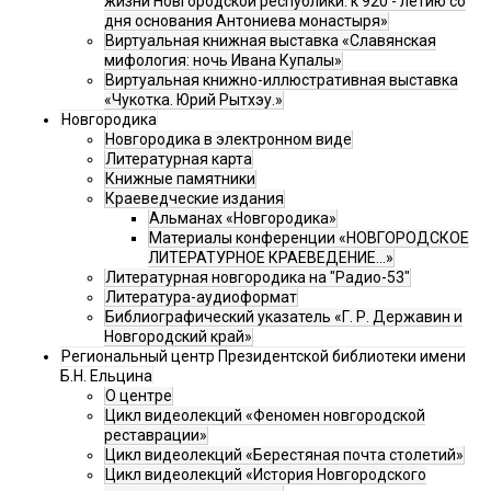
жизни Новгородской республики: к 920 - летию со
дня основания Антониева монастыря»
Виртуальная книжная выставка «Славянская
мифология: ночь Ивана Купалы»
Виртуальная книжно-иллюстративная выставка
«Чукотка. Юрий Рытхэу.»
Новгородика
Новгородика в электронном виде
Литературная карта
Книжные памятники
Краеведческие издания
Альманах «Новгородика»
Материалы конференции «НОВГОРОДСКОЕ
ЛИТЕРАТУРНОЕ КРАЕВЕДЕНИЕ...»
Литературная новгородика на "Радио-53"
Литература-аудиоформат
Библиографический указатель «Г. Р. Державин и
Новгородский край»
Региональный центр Президентской библиотеки имени
Б.Н. Ельцина
О центре
Цикл видеолекций «Феномен новгородской
реставрации»
Цикл видеолекций «Берестяная почта столетий»
Цикл видеолекций «История Новгородского