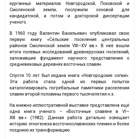
курганных материалов Новгородской, Псковской и
Смоленской земли, послужили основой для
кандидатской, а потом и докторской диссертации
ученого.
В 1960 году Валентин Васильевич опубликовал свою
первую книгу «Сельские поселения центральных
районов Смоленской земли VIII—XV вв.». В неё вошли
итоги полевых исследований древнерусских поселений,
заложившие фундамент научного представления о
средневековых деревнях восточных славян.
Спустя 10 лет был издана книга «Новгородские сопки».
Эта работа стала одной из первых попыток
каталогизировать погребальные памятники расселения
славян второй половины первого тысячелетия н.э.
На книжно-иллюстративной выставке представлена ещё
одна книга ученого – «Восточные славяне в VI—
XIII вв.» (1982). Данная работа детально освещает
историю этногенеза восточнославянских племен и более
позднюю их трансформацию.