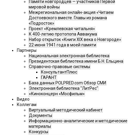
Памяти новгородцев — участников Первой
мировой войны
Межрегиональная онлайн-акция «Читаем
Достоевского вместе. Главы из романа
«Подросток»
Проект «Кремлевская читальня»
К 400-летию протопопа Аввакума
Набор открыток «Книги XIX века о Новгороде»
22 июня 1941 года в моей памяти
Партнеры
Национальная электронная библиотека
Президентская библиотека имени Б.Н. Ельцина
Справочно-правовые системы
КонсультантПлюс
ГАРАНТ
База данных POLPRED.com Обзор СМИ
Электронная библиотека "ЛитРес"
«Киноконцерн «Мосфильм»
Видео
Коллегам
Виртуальный методический кабинет
Документы
Информационно-аналитические и методические
материалы
Конкурсы