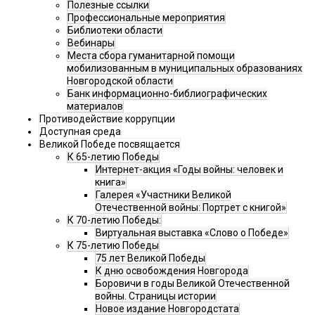
Полезные ссылки
Профессиональные мероприятия
Библиотеки области
Вебинары
Места сбора гуманитарной помощи
мобилизованным в муниципальных образованиях
Новгородской области
Банк информационно-библиографических
материалов
Противодействие коррупции
Доступная среда
Великой Победе посвящается
К 65-летию Победы
Интернет-акция «Годы войны: человек и
книга»
Галерея «Участники Великой
Отечественной войны: Портрет с книгой»
К 70-летию Победы:
Виртуальная выставка «Слово о Победе»
К 75-летию Победы
75 лет Великой Победы
К дню освобождения Новгорода
Боровичи в годы Великой Отечественной
войны. Страницы истории
Новое издание Новгородстата