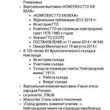
Романовых
Виртуальная выставка «КОМПЛЕКС ГТО XXI
ВЕКА»
«КОМПЛЕКС ГТО XXI ВЕКА»
Журнальные публикации 2013-2014 гг.
Из истории ГТО
Комплекс ГТО на страницах новгородских
газет 1970-1980-х годов
Значки ГТО (СССР)
ПОСТАНОВЛЕНИЕ от 11 июня 2014 г. № 540
Приказ Минспорта от 19 августа 2014 г.
К 100-летию XV Археологического съезда в
Новгороде
Из истории съезда
Участники съезда
Cъезд на страницах газеты "Новгородская
жизнь" 1911г.
Работа съезда
Вокруг съезда
Виртуальная книжная выставка «Герои эпоса
народов России»
Le presento...ITALIA
Искусство. Стиль нового поколения
«Город древен, знаменит и велик…» :
Новгородская земля на страницах зарубежных