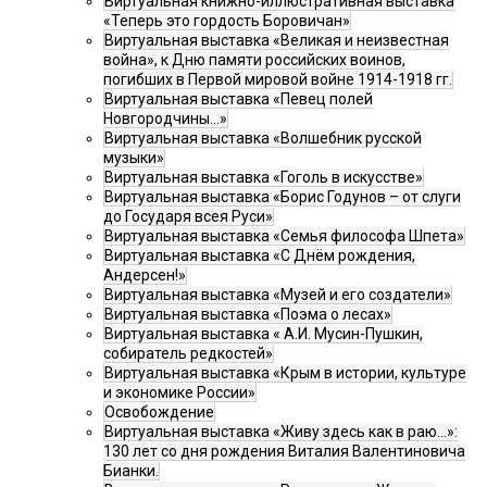
Виртуальная книжно-иллюстративная выставка
«Теперь это гордость Боровичан»
Виртуальная выставка «Великая и неизвестная
война», к Дню памяти российских воинов,
погибших в Первой мировой войне 1914-1918 гг.
Виртуальная выставка «Певец полей
Новгородчины…»
Виртуальная выставка «Волшебник русской
музыки»
Виртуальная выставка «Гоголь в искусстве»
Виртуальная выставка «Борис Годунов – от слуги
до Государя всея Руси»
Виртуальная выставка «Семья философа Шпета»
Виртуальная выставка «С Днём рождения,
Андерсен!»
Виртуальная выставка «Музей и его создатели»
Виртуальная выставка «Поэма о лесах»
Виртуальная выставка « А.И. Мусин-Пушкин,
собиратель редкостей»
Виртуальная выставка «Крым в истории, культуре
и экономике России»
Освобождение
Виртуальная выставка «Живу здесь как в раю…»:
130 лет со дня рождения Виталия Валентиновича
Бианки.