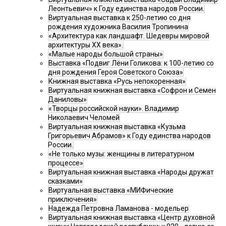
Леонтьевич» к Году единства народов России.
Виртуальная выставка к 250-летию со дня
рождения художника Василия Тропинина
«Архитектура как ландшафт. Шедевры мировой
архитектуры XX века».
«Малые народы большой страны»
Выставка «Подвиг Лёни Голикова: к 100-летию со
дня рождения Героя Советского Союза»
Книжная выставка «Русь непокоренная»
Виртуальная книжная выставка «Софрон и Семен
Даниловы»
«Творцы российской науки». Владимир
Николаевич Челомей
Виртуальная книжная выставка «Кузьма
Григорьевич Абрамов» к Году единства народов
России.
«Не только музы: женщины в литературном
процессе»
Виртуальная книжная выставка «Народы дружат
сказками»
Виртуальная выставка «МИФические
приключения»
Надежда Петровна Ламанова - модельер
Виртуальная книжная выставка «Центр духовной