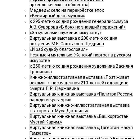
археологического общества
Медведь: село на перекрёстке эпох
«Всемирный день музыки»
к 295-летию со дня рождения генералиссимуса
А.В. Суворова «В боях не знавший поражений»
«За кулисами служения искусству»
Виртуальная выставка к 200-летию со дня
рождения М.Е. Салтыкова-Щедрина
«И раб судьбу благословил»
Нежные и мятежные. Женский портрет в русском
искусстве
к 250-летию со дня рождения художника Василия
Тропинина
Книжно-иллюстративная выставка «Поэт живет
веками…», посвященная 210-летней годовщине
смерти Г. Р. Державина.
Виртуальная книжная выставка «Палитра России:
народы и культуры»
Виртуальная книжно-иллюстративная выставка
«Татарстан. Муса Джалиль»
Виртуальная книжная выставка «Башкортостан.
Мустай Карим.»
Виртуальная книжная выставка «Дагестан. Расул
Гамзатов»
Виртуальная книжная выставка «Садай Владимир