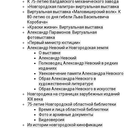
К 75-летию Валдайского механического завода
«Новгородская палитра» виртуальная выставка
Виртуальная выставка «Маловишерский волк». К
80-летию со дня гибели Льва Васильевича
Коробача»
«Краски жизни». Виртуальная выставка
Александр Парамонов. Виртуальная
фотовыставка
«Первый министр юстиции»
Александр Невский и Новгородская земля
О выставке
Александр Невский
Полководец Александр Невский в редких
изданиях
Увековечение памяти Александра Невского
Образ Александра Невского в
художественной литературе
Образ Александра Невского в искусстве
Новгородика на страницах зарубежных изданий
XIX века
75-летие Новгородской областной библиотеки
Время и лица областной библиотеки
Фото и архивные документы
Видеоверсия
Из истории новгородской кинофикации