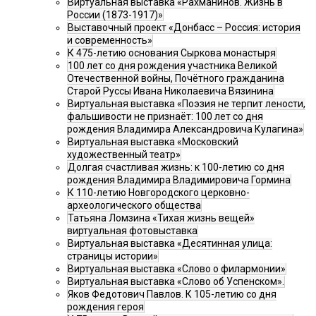
Виртуальная выставка «Рахманинов. Жизнь в
России (1873-1917)»
Выставочный проект «Донбасс – Россия: история
и современность»
К 475-летию основания Сыркова монастыря
100 лет со дня рождения участника Великой
Отечественной войны, Почётного гражданина
Старой Руссы Ивана Николаевича Вязинина
Виртуальная выставка «Поэзия не терпит лености,
фальшивости не признаёт: 100 лет со дня
рождения Владимира Александровича Кулагина»
Виртуальная выставка «Московский
художественный театр»
Долгая счастливая жизнь: к 100-летию со дня
рождения Владимира Владимировича Гормина
К 110-летию Новгородского церковно-
археологического общества
Татьяна Ломзина «Тихая жизнь вещей»
виртуальная фотовыставка
Виртуальная выставка «Десятинная улица:
страницы истории»
Виртуальная выставка «Слово о филармонии»
Виртуальная выставка «Слово об Успенском».
Яков Федотович Павлов. К 105-летию со дня
рождения героя