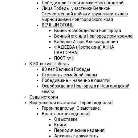
Победители. Герои земли Новгородской
Лица Победы: участники Великой
Отечественной войны и труженики тыла в
мирной жизни Новгородского края
ВЕЧНЫЙ ОГОНЬ
Воины-освободители Новгорода
Вечный огонь в Новгородском кремле
Каберов Игорь Александрович
ФАДЕЕВА (Костюхина) АННА
ПАВЛОВНА
ПОСТ №1
К 80-летию Победы
80 лет Великой Победы
Страницы семейной славы
Победившие – навечно в памяти
Освобождение Новгорода и Новгородской
земли
Суды истории
Виртуальная выставка - Герои подполья
Герои подполья. О выставке.
Волотовское подполье
О выставке
Книги
Периодические издания
Архивные документы