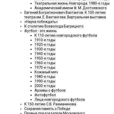
Театральная жизнь Новгорода. 1980-е годы
Академический имени Ф. М. Достоевского
Евгений Богратионович Вахтангов. К 100-летию
театра им. Е. Вахтангова. Виртуальная выставка
«Наука побеждать»
К столетию Всеволода Багрицкого
Футбол - это жизнь
К 110-летию новгородского футбола
1910-е годы
1920-е годы
1930-е годы
1940-е годы
1950-е годы
1960-е годы
1970-е годы
Кожаный мяч
1980-е годы
1990-е годы
2000-е годы
Архивы о футболе
Фотофутбол
Лица новгородского футбола
К 150-летию С.В. Рахманинова
Сохраняя память о Победе
Первые председатели Московского