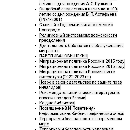
летию со дня рождения А. С. Пушкина
Он добрый след оставил на земле: к 100-
летию со дня рождения В. П. Астафьева
(1924-2001)
С книгой в Год семьи: читаем вместе о
Новгороде
Религиозный экстремизм: возможности
преодоления
Деятельность библиотек по обслуживанию
мигрантов
ПАВЕЛ ИВАНОВИЧ ЮКИН
Миграционная политика России в 2015 году
Миграционная политика России в 2016 году
Миграционная политика России список
литературы (2022-2023 гг.)
Новое в законодательстве по защите прав
инвалидов
Рекомендательный список литературы по
эпосам народов России
Ко дню библиотек
Посвящение В.И. Поветкину -
Информационно-библиографический очерк
Терроризм и безопасность в современном
мире
Терроризм и безопасность человека в