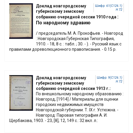
Доклад новгородскому
Шифр:
61(С126.1)
Н 72
губернскому земскому
:
собранию очередной сессии 1910 года
По народному здравию
/ председатель М. А. Прокофьев. - Новгород
: Новгородская Губернская Типография,
1910. - 18, 8 с. : табл. ; 30. - ). - Русский язык с
правилами дореволюционного правописания. - 0.15 р.
Доклад новгородскому
Шифр:
9(С126.1)
Н 72
губернскому земскому
собранию очередной сессии 1913 г.:
По внешкольному народному образованию :
Новгород, [1914] / Материалы для оценки
городских недвижимых имуществ
Новгородской губернии. Т. IX г. Устюжна. -
Новгород: Паровая типография А. И.
Щербакова, 1903. - 23, [8], 12, 149 с.: 32 вкл. л.: