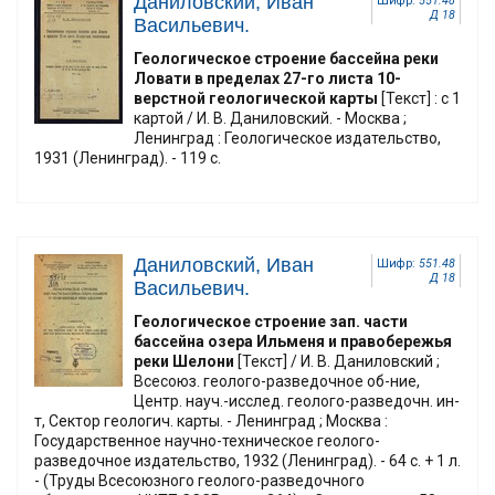
Даниловский, Иван
Шифр:
551.48
Д 18
Васильевич.
Геологическое строение бассейна реки
Ловати в пределах 27-го листа 10-
верстной геологической карты
[Текст] : с 1
картой / И. В. Даниловский. - Москва ;
Ленинград : Геологическое издательство,
1931 (Ленинград). - 119 с.
Даниловский, Иван
Шифр:
551.48
Д 18
Васильевич.
Геологическое строение зап. части
бассейна озера Ильменя и правобережья
реки Шелони
[Текст] / И. В. Даниловский ;
Всесоюз. геолого-разведочное об-ние,
Центр. науч.-исслед. геолого-разведочн. ин-
т, Сектор геологич. карты. - Ленинград ; Москва :
Государственное научно-техническое геолого-
разведочное издательство, 1932 (Ленинград). - 64 с. + 1 л.
- (Труды Всесоюзного геолого-разведочного