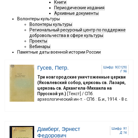
Книги
Периодические издания
Архивные документы
Волонтеры культуры
Волонтеры культуры
Региональный ресурсный центр по поддержке
добровольчества в сфере культуры
Проекты
Вебинары
Памятные даты военной истории России
Гусев, Петр.
Шифр:
9(С129)
Г 96
Три новгородские уничтоженные церкви
(Яковлевский собор, церковь св. Лазаря,
церковь св. Архангела-Михаила на
Прусской ул.)
[Текст] / СПб.
археологический ин-т. - СПб. : Б.и., 1914. - 8 с.
Дамберг, Эрнест
Шифр:
91
Д 16
Федорович