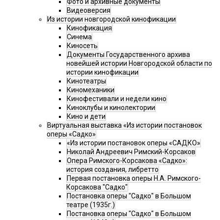
Фото и архивные документы
Видеоверсия
Из истории новгородской кинофикации
Кинофикация
Синема
Киносеть
Документы Государственного архива
новейшей истории Новгородской области по
истории кинофикации
Кинотеатры
Киномеханики
Кинофестивали и недели кино
Киноклубы и кинолектории
Кино и дети
Виртуальная выставка «Из истории постановок
оперы «Садко»
«Из истории постановок оперы «САДКО»
Николай Андреевич Римский-Корсаков
Опера Римского-Корсакова «Садко»:
история создания, либретто
Первая постановка оперы Н.А. Римского-
Корсакова "Садко"
Постановка оперы "Садко" в Большом
театре (1935г.)
Постановка оперы "Садко" в Большом