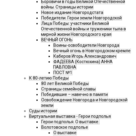
Боровичи в годы Великой Отечественной
войны. Страницы истории
Новое издание Новгородстата
Победители. Герои земли Новгородской
Лица Победы: участники Великой
Отечественной войны и труженики тыла в
мирной жизни Новгородского края
ВЕЧНЫЙ ОГОНЬ
Воины-освободители Новгорода
Вечный огонь в Новгородском кремле
Каберов Игорь Александрович
ФАДЕЕВА (Костюхина) АННА
ПАВЛОВНА
ПОСТ №1
К 80-летию Победы
80 лет Великой Победы
Страницы семейной славы
Победившие – навечно в памяти
Освобождение Новгорода и Новгородской
земли
Суды истории
Виртуальная выставка - Герои подполья
Герои подполья. О выставке.
Волотовское подполье
О выставке