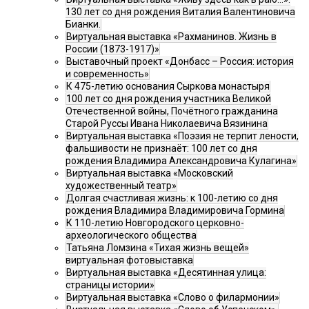
130 лет со дня рождения Виталия Валентиновича
Бианки.
Виртуальная выставка «Рахманинов. Жизнь в
России (1873-1917)»
Выставочный проект «Донбасс – Россия: история
и современность»
К 475-летию основания Сыркова монастыря
100 лет со дня рождения участника Великой
Отечественной войны, Почётного гражданина
Старой Руссы Ивана Николаевича Вязинина
Виртуальная выставка «Поэзия не терпит лености,
фальшивости не признаёт: 100 лет со дня
рождения Владимира Александровича Кулагина»
Виртуальная выставка «Московский
художественный театр»
Долгая счастливая жизнь: к 100-летию со дня
рождения Владимира Владимировича Гормина
К 110-летию Новгородского церковно-
археологического общества
Татьяна Ломзина «Тихая жизнь вещей»
виртуальная фотовыставка
Виртуальная выставка «Десятинная улица:
страницы истории»
Виртуальная выставка «Слово о филармонии»