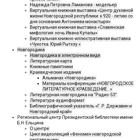
Надежда Петровна Ламанова - модельер
Виртуальная книжная выставка «Центр духовной
жизни Новгородской республики: к 920 - летию со
дня основания Антониева монастыря»
Виртуальная книжная выставка «Славянская
мифология: ночь Ивана Купалы»
Виртуальная книжно-иллюстративная выставка
«Чукотка. Юрий Рытхэу.»
Новгородика
Новгородика в электронном виде
Литературная карта
Книжные памятники
Краеведческие издания
Альманах «Новгородика»
Материалы конференции «НОВГОРОДСКОЕ
ЛИТЕРАТУРНОЕ КРАЕВЕДЕНИЕ...»
Литературная новгородика на "Радио-53"
Литература-аудиоформат
Библиографический указатель «Г. Р. Державин и
Новгородский край»
Региональный центр Президентской библиотеки имени
Б.Н. Ельцина
О центре
Цикл видеолекций «Феномен новгородской
реставрации»