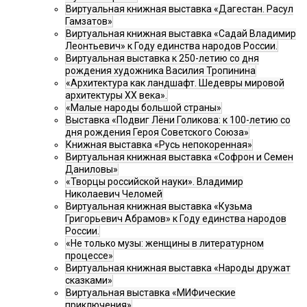
Виртуальная книжная выставка «Дагестан. Расул
Гамзатов»
Виртуальная книжная выставка «Садай Владимир
Леонтьевич» к Году единства народов России.
Виртуальная выставка к 250-летию со дня
рождения художника Василия Тропинина
«Архитектура как ландшафт. Шедевры мировой
архитектуры XX века».
«Малые народы большой страны»
Выставка «Подвиг Лёни Голикова: к 100-летию со
дня рождения Героя Советского Союза»
Книжная выставка «Русь непокоренная»
Виртуальная книжная выставка «Софрон и Семен
Даниловы»
«Творцы российской науки». Владимир
Николаевич Челомей
Виртуальная книжная выставка «Кузьма
Григорьевич Абрамов» к Году единства народов
России.
«Не только музы: женщины в литературном
процессе»
Виртуальная книжная выставка «Народы дружат
сказками»
Виртуальная выставка «МИФические
приключения»