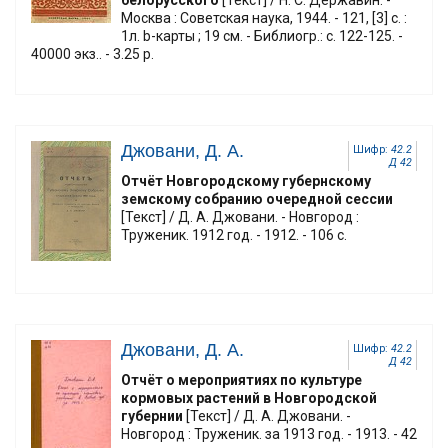
белорусского
[Текст] / Н. С. Державин. -
Москва : Советская наука, 1944. - 121, [3] с. :
1л. b-карты ; 19 см. - Библиогр.: с. 122-125. -
40000 экз.. - 3.25 р.
Джовани, Д. А.
Шифр:
42.2
Д 42
Отчёт Новгородскому губернскому
земскому собранию очередной сессии
[Текст] / Д. А. Джовани. - Новгород :
Труженик. 1912 год. - 1912. - 106 с.
Джовани, Д. А.
Шифр:
42.2
Д 42
Отчёт о мероприятиях по культуре
кормовых растений в Новгородской
губернии
[Текст] / Д. А. Джовани. -
Новгород : Труженик. за 1913 год. - 1913. - 42