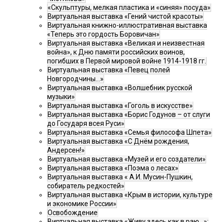
«Скульптуры, мелкая пластика и «синяя» посуда»
Виртуальная выставка «Гений чистой красоты»
Виртуальная книжно-иллюстративная выставка
«Теперь это гордость Боровичан»
Виртуальная выставка «Великая и неизвестная
война», к Дню памяти российских воинов,
погибших в Первой мировой войне 1914-1918 гг.
Виртуальная выставка «Певец полей
Новгородчины…»
Виртуальная выставка «Волшебник русской
музыки»
Виртуальная выставка «Гоголь в искусстве»
Виртуальная выставка «Борис Годунов – от слуги
до Государя всея Руси»
Виртуальная выставка «Семья философа Шпета»
Виртуальная выставка «С Днём рождения,
Андерсен!»
Виртуальная выставка «Музей и его создатели»
Виртуальная выставка «Поэма о лесах»
Виртуальная выставка « А.И. Мусин-Пушкин,
собиратель редкостей»
Виртуальная выставка «Крым в истории, культуре
и экономике России»
Освобождение
Виртуальная выставка «Живу здесь как в раю…»: