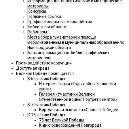
Информационно-аналитические и методические
материалы
Конкурсы
Полезные ссылки
Профессиональные мероприятия
Библиотеки области
Вебинары
Места сбора гуманитарной помощи
мобилизованным в муниципальных образованиях
Новгородской области
Банк информационно-библиографических
материалов
Противодействие коррупции
Доступная среда
Великой Победе посвящается
К 65-летию Победы
Интернет-акция «Годы войны: человек и
книга»
Галерея «Участники Великой
Отечественной войны: Портрет с книгой»
К 70-летию Победы:
Виртуальная выставка «Слово о Победе»
К 75-летию Победы
75 лет Великой Победы
К дню освобождения Новгорода