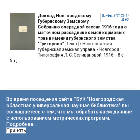
Доклад Новгородскому
Шифр:
9(С126.1)
Д 63
Губернскому Земскому
Собранию очередной сессии 1916 года о
маточном рассаднике семян кормовых
трав в имении губернского земства
"Григорово"
[Текст] / Новгородская
губернская земская управа. - Новгород :
Типография Л. С. Селивановой, 1916. - 8 с. -
б. ц.
Доклад Новгородскому
Шифр:
9(С126.1)
Во время посещения сайта ГБУК "Новгородская
Д 63
Губернскому Земскому
областная универсальная научная библиотека" вы
Собранию очередной сессии 1916 года по
соглашаетесь с тем, что мы обрабатываем данные
добровольному страхованию за 1915 г. с
с использованием метрических программ.
приложениями
[Текст] / Новгородская
Подробнее...
Губернская Земская Управа. - Новгород :
Принять
Губернская Типография, 1916. - 53 с. : табл. -
б. ц.