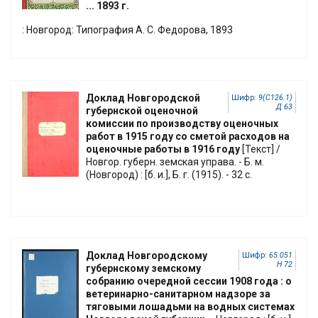
... 1893 г.
: Новгород: Типография А. С. Федорова, 1893
Доклад Новгородской
Шифр:
9(С126.1)
Д 63
губернской оценочной
комиссии по производству оценочных
работ в 1915 году со сметой расходов на
оценочные работы в 1916 году
[Текст] /
Новгор. губерн. земская управа. - Б. м.
(Новгород) : [б. и.], Б. г. (1915). - 32 с.
Доклад Новгородскому
Шифр:
65.051
Н 72
губернскому земскому
собранию очередной сессии 1908 года : о
ветеринарно-санитарном надзоре за
тяговыми лошадьми на водных системах