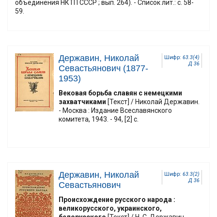
объединения НКТП СССР ; вып. 264). - Список лит.: с. 58-
59.
Державин, Николай
Шифр:
63.3(4)
Д 36
Севастьянович (1877-
1953)
Вековая борьба славян с немецкими
захватчиками
[Текст] / Николай Державин.
- Москва : Издание Всеславянского
комитета, 1943. - 94, [2] с.
Державин, Николай
Шифр:
63.3(2)
Д 36
Севастьянович
Происхождение русского народа :
великорусского, украинского,