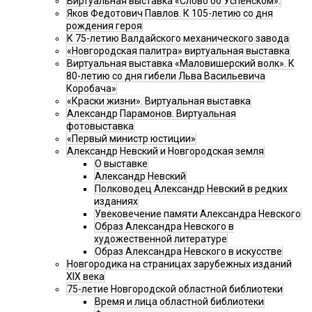
Виртуальная выставка «Слово об Успенском».
Яков Федотович Павлов. К 105-летию со дня
рождения героя
К 75-летию Валдайского механического завода
«Новгородская палитра» виртуальная выставка
Виртуальная выставка «Маловишерский волк». К
80-летию со дня гибели Льва Васильевича
Коробача»
«Краски жизни». Виртуальная выставка
Александр Парамонов. Виртуальная
фотовыставка
«Первый министр юстиции»
Александр Невский и Новгородская земля
О выставке
Александр Невский
Полководец Александр Невский в редких
изданиях
Увековечение памяти Александра Невского
Образ Александра Невского в
художественной литературе
Образ Александра Невского в искусстве
Новгородика на страницах зарубежных изданий
XIX века
75-летие Новгородской областной библиотеки
Время и лица областной библиотеки