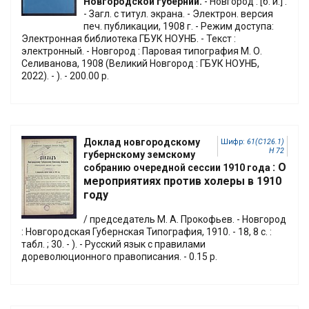
Новгородской губернии.
- Новгород : [б. и.] .
- Загл. с титул. экрана. - Электрон. версия
печ. публикации, 1908 г. - Режим доступа:
Электронная библиотека ГБУК НОУНБ. - Текст :
электронный. - Новгород : Паровая типография М. О.
Селиванова, 1908 (Великий Новгород : ГБУК НОУНБ,
2022). - ). - 200.00 р.
Доклад новгородскому
Шифр:
61(С126.1)
Н 72
губернскому земскому
: О
собранию очередной сессии 1910 года
мероприятиях против холеры в 1910
году
/ председатель М. А. Прокофьев. - Новгород
: Новгородская Губернская Типография, 1910. - 18, 8 с. :
табл. ; 30. - ). - Русский язык с правилами
дореволюционного правописания. - 0.15 р.