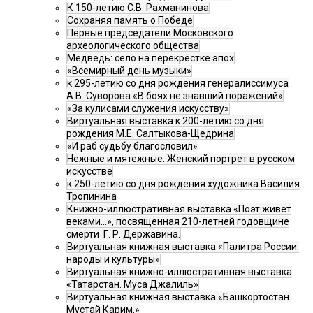
К 150-летию С.В. Рахманинова
Сохраняя память о Победе
Первые председатели Московского
археологического общества
Медведь: село на перекрёстке эпох
«Всемирный день музыки»
к 295-летию со дня рождения генералиссимуса
А.В. Суворова «В боях не знавший поражений»
«За кулисами служения искусству»
Виртуальная выставка к 200-летию со дня
рождения М.Е. Салтыкова-Щедрина
«И раб судьбу благословил»
Нежные и мятежные. Женский портрет в русском
искусстве
к 250-летию со дня рождения художника Василия
Тропинина
Книжно-иллюстративная выставка «Поэт живет
веками…», посвященная 210-летней годовщине
смерти Г. Р. Державина.
Виртуальная книжная выставка «Палитра России:
народы и культуры»
Виртуальная книжно-иллюстративная выставка
«Татарстан. Муса Джалиль»
Виртуальная книжная выставка «Башкортостан.
Мустай Карим.»