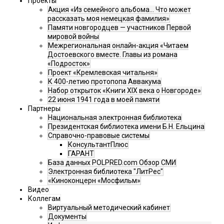
Проекты
Акция «Из семейного альбома... Что может
рассказать моя немецкая фамилия»
Памяти новгородцев — участников Первой
мировой войны
Межрегиональная онлайн-акция «Читаем
Достоевского вместе. Главы из романа
«Подросток»
Проект «Кремлевская читальня»
К 400-летию протопопа Аввакума
Набор открыток «Книги XIX века о Новгороде»
22 июня 1941 года в моей памяти
Партнеры
Национальная электронная библиотека
Президентская библиотека имени Б.Н. Ельцина
Справочно-правовые системы
КонсультантПлюс
ГАРАНТ
База данных POLPRED.com Обзор СМИ
Электронная библиотека "ЛитРес"
«Киноконцерн «Мосфильм»
Видео
Коллегам
Виртуальный методический кабинет
Документы