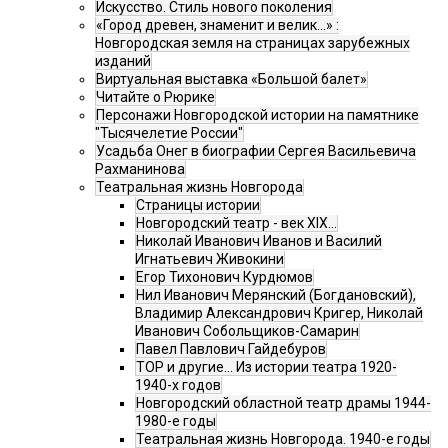
Искусство. Стиль нового поколения
«Город древен, знаменит и велик…» :
Новгородская земля на страницах зарубежных
изданий
Виртуальная выставка «Большой балет»
Читайте о Рюрике
Персонажи Новгородской истории на памятнике
"Тысячелетие России"
Усадьба Онег в биографии Сергея Васильевича
Рахманинова
Театральная жизнь Новгорода
Страницы истории
Новгородский театр - век XIX…
Николай Иванович Иванов и Василий
Игнатьевич Живокини
Егор Тихонович Курдюмов
Нил Иванович Мерянский (Богдановский),
Владимир Александрович Кригер, Николай
Иванович Собольщиков-Самарин
Павел Павлович Гайдебуров
ТОР и другие… Из истории театра 1920-
1940-х годов
Новгородский областной театр драмы 1944-
1980-е годы
Театральная жизнь Новгорода. 1940-е годы