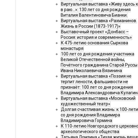
Виртуальная выставка «Живу здесь 
в раю…»: 130 лет со дня рождения
Виталия Валентиновича Бианки.
Виртуальная выставка «Рахманинов.
Жизнь в России (1873-1917)»
Выставочный проект «Донбасс –
Россия: история и современность»
К 475-летию основания Сыркова
монастыря
100 лет со дня рождения участника
Великой Отечественной войны,
Почётного гражданина Старой Руссы
Ивана Николаевича Вязинина
Виртуальная выставка «Поэзия не
терпит лености, фальшивости не
признаёт: 100 лет со дня рождения
Владимира Александровича Кулагин
Виртуальная выставка «Московский
художественный театр»
Долгая счастливая жизнь: к 100-лет
со дня рождения Владимира
Владимировича Гормина
К 110-летию Новгородского церковн
археологического общества
Татьяна Ломзина «Тихая жизнь веще