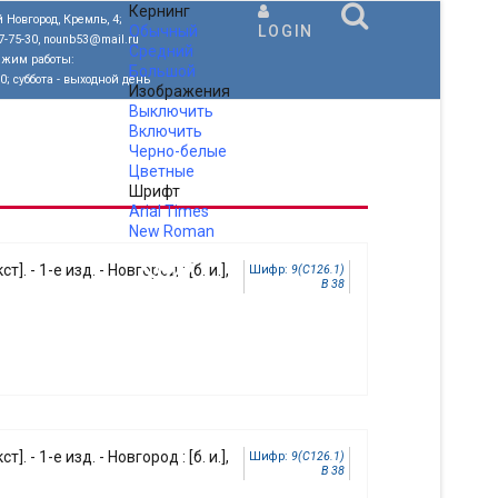
Кернинг
 Новгород, Кремль, 4;
Обычный
LOGIN
77-75-30, nounb53@mail.ru
Средний
ежим работы:
Большой
00; суббота - выходной день
Изображения
Выключить
Включить
Черно-белые
Цветные
Шрифт
Arial
Times
New Roman
.
ст]. - 1-е изд. - Новгород : [б. и.],
Шифр:
9(С126.1)
В 38
ст]. - 1-е изд. - Новгород : [б. и.],
Шифр:
9(С126.1)
В 38