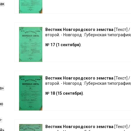
как
Вестник Новгородского земства
[Текст] /
второй. - Новгород : Губернская типография,
№ 17 (1 сентября)
.
Вестник Новгородского земства
[Текст] /
второй. - Новгород : Губернская типография,
а»
№ 18 (15 сентября)
.
ию
о-
Вестник Новгородского земства
[Текст] /
й»