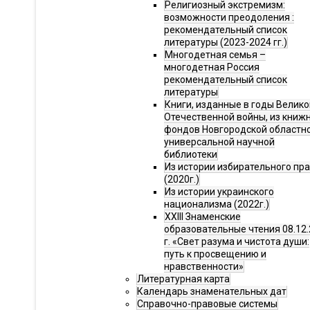
Религиозный экстремизм:
возможности преодоления :
рекомендательный список
литературы (2023-2024 гг.)
Многодетная семья –
многодетная Россия
рекомендательный список
литературы
Книги, изданные в годы Велико
Отечественной войны, из книж
фондов Новгородской областн
универсальной научной
библиотеки
Из истории избирательного пр
(2020г.)
Из истории украинского
национализма (2022г.)
XXIII Знаменские
образовательные чтения 08.12.
г. «Свет разума и чистота души:
путь к просвещению и
нравственности»
Литературная карта
Календарь знаменательных дат
Справочно-правовые системы