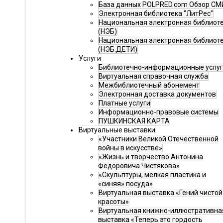
База данных POLPRED.com Обзор СМ
Электронная библиотека "ЛитРес"
Национальная электронная библиот
(НЭБ)
Национальная электронная библиот
(НЭБ.ДЕТИ)
Услуги
Библиотечно-информационные услу
Виртуальная справочная служба
Межбиблиотечный абонемент
Электронная доставка документов
Платные услуги
Информационно-правовые системы
ПУШКИНСКАЯ КАРТА
Виртуальные выставки
«Участники Великой Отечественной
войны в искусстве»
«Жизнь и творчество Антонина
Федоровича Чистякова»
«Скульптуры, мелкая пластика и
«синяя» посуда»
Виртуальная выставка «Гений чистой
красоты»
Виртуальная книжно-иллюстративна
выставка «Теперь это гордость