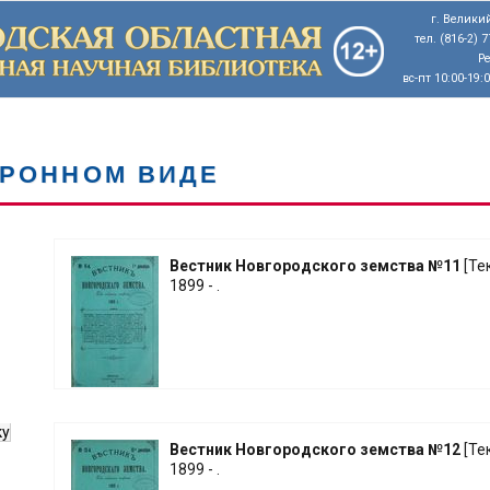
г. Великий
тел. (816-2) 
Р
вс-пт 10:00-19:
ТРОННОМ ВИДЕ
Вестник Новгородского земства №11
[Тек
1899 - .
ку
Вестник Новгородского земства №12
[Тек
1899 - .