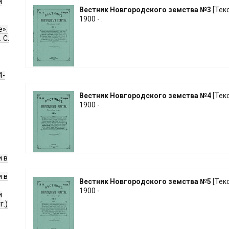
и
Вестник Новгородского земства №3
[Текст
1900 - .
е»:
 С.
4-
Вестник Новгородского земства №4
[Текст
1900 - .
 в
 в
Вестник Новгородского земства №5
[Текст
1900 - .
и
г.)