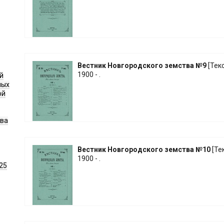
Вестник Новгородского земства №9
[Текст
1900 - .
й
ных
ой
ава
Вестник Новгородского земства №10
[Тек
1900 - .
25