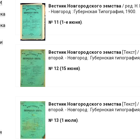
И
Вестник Новгородского земства
/ ред. Н.
- Новгород : Губернская Типография, 1900.
ека
№ 11 (1-е июня)
.
ека
ги
Вестник Новгородского земства
[Текст] /
второй. - Новгород : Губернская типография,
№ 12 (15 июня)
.
Вестник Новгородского земства
[Текст] /
второй. - Новгород : Губернская типография,
№ 13 (1 июля)
.
я