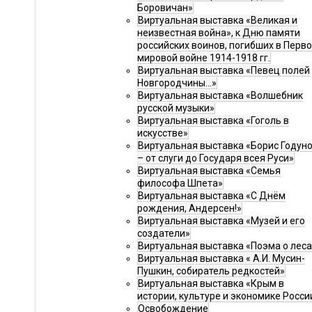
Боровичан»
Виртуальная выставка «Великая и
неизвестная война», к Дню памяти
российских воинов, погибших в Перв
мировой войне 1914-1918 гг.
Виртуальная выставка «Певец полей
Новгородчины…»
Виртуальная выставка «Волшебник
русской музыки»
Виртуальная выставка «Гоголь в
искусстве»
Виртуальная выставка «Борис Годун
– от слуги до Государя всея Руси»
Виртуальная выставка «Семья
философа Шпета»
Виртуальная выставка «С Днём
рождения, Андерсен!»
Виртуальная выставка «Музей и его
создатели»
Виртуальная выставка «Поэма о леса
Виртуальная выставка « А.И. Мусин-
Пушкин, собиратель редкостей»
Виртуальная выставка «Крым в
истории, культуре и экономике Росси
Освобождение