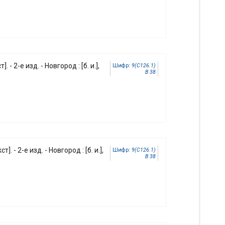
]. - 2-е изд. - Новгород : [б. и.],
Шифр:
9(С126.1)
В 38
ст]. - 2-е изд. - Новгород : [б. и.],
Шифр:
9(С126.1)
В 38