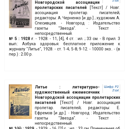
Л 64
Новгородской ассоциации
пролетарских писателей
[Текст] / Новг.
ассоциация пролетар. писателей;
редакторы: А. Черненко [и др.] ; художник А.
Спесивцев. - Новгород : Издательство
газеты "Звезда". - Текст :
непосредственный.
№ 5 : 1928 г
. - 1928. - 11, [4], 4 ст. : ил. ; 33 см. - В прил. 3
вып.: Азбука здоровья: бесплатное приложение к
журналу "Литье", 1928. - ст. 1-4; 5-8; 9-12. - 10000 экз.. - (в
пер.) : 2.00 р.
Литье : литературно-
Шифр:
Р2
Л 64
художественный ежемесячник
Новгородской ассоциации пролетарских
писателей
[Текст] / Новг. ассоциация
пролетар. писателей; редакторы: Е.
Ефремов [и др.]. - Новгород : Издательство
газеты "Звезда". - Текст :
непосредственный.
№ 1(6) : 1929
. - 1929. - 16, [2] с. : ил. ; 33 см. Примечания об