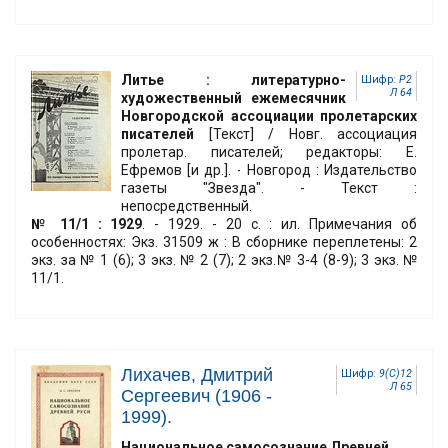
Литье : литературно-
Шифр:
Р2
Л 64
художественный ежемесячник
Новгородской ассоциации пролетарских
писателей
[Текст] / Новг. ассоциация
пролетар. писателей; редакторы: Е.
Ефремов [и др.]. - Новгород : Издательство
газеты "Звезда". - Текст :
непосредственный.
№ 11/1 : 1929
. - 1929. - 20 с. : ил. Примечания об
особенностях: Экз. 31509 ж : В сборнике переплетены: 2
экз. за № 1 (6); 3 экз. № 2 (7); 2 экз.№ 3-4 (8-9); 3 экз. №
11/1.
Лихачев, Дмитрий
Шифр:
9(С)12
Л 65
Сергеевич (1906 -
1999).
Национальное самосознание Древней