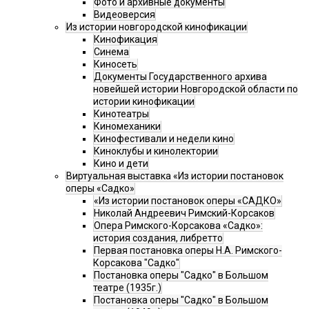
Фото и архивные документы
Видеоверсия
Из истории новгородской кинофикации
Кинофикация
Синема
Киносеть
Документы Государственного архива
новейшей истории Новгородской области по
истории кинофикации
Кинотеатры
Киномеханики
Кинофестивали и недели кино
Киноклубы и кинолектории
Кино и дети
Виртуальная выставка «Из истории постановок
оперы «Садко»
«Из истории постановок оперы «САДКО»
Николай Андреевич Римский-Корсаков
Опера Римского-Корсакова «Садко»:
история создания, либретто
Первая постановка оперы Н.А. Римского-
Корсакова "Садко"
Постановка оперы "Садко" в Большом
театре (1935г.)
Постановка оперы "Садко" в Большом