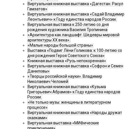
Виртуальная книжная выставка «Дагестан. Расул
Гамзатов»
Виртуальная книжная выставка «Садай Владимир
Леонтьевич» к Году единства народов России.
Виртуальная выставка к 250-летию со дня
рождения художника Василия Тропинина
«Архитектура как ландшафт. Шедевры мировой
архитектуры XX века».
«Малые народы большой страны»
Выставка «Подвиг Лёни Голикова: к 100-летию со
дня рождения Героя Советского Союза»
Книжная выставка «Русь непокоренная»
Виртуальная книжная выставка «Софрон и Семен
Даниловы»
«Творцы российской науки». Владимир
Николаевич Челомей
Виртуальная книжная выставка «Кузьма
Григорьевич Абрамов» к Году единства народов
России.
«Не только музы: женщины в литературном
процессе»
Виртуальная книжная выставка «Народы дружат
сказками»
Виртуальная выставка «МИФические
приключения»