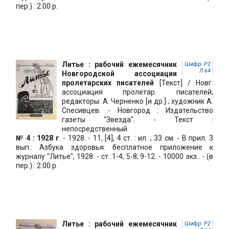
пер.) : 2.00 р.
Литье : рабочий ежемесячник
Шифр:
Р2
Л 64
Новгородской ассоциации
пролетарских писателей
[Текст] / Новг.
ассоциация пролетар. писателей;
редакторы: А. Черненко [и др.] ; художник А.
Спесивцев. - Новгород : Издательство
газеты "Звезда". - Текст :
непосредственный.
№ 4 : 1928 г
. - 1928. - 11, [4], 4 ст. : ил. ; 33 см. - В прил. 3
вып.: Азбука здоровья: бесплатное приложение к
журналу "Литье", 1928. - ст. 1-4; 5-8; 9-12. - 10000 экз.. - (в
пер.) : 2.00 р.
Литье : рабочий ежемесячник
Шифр:
Р2