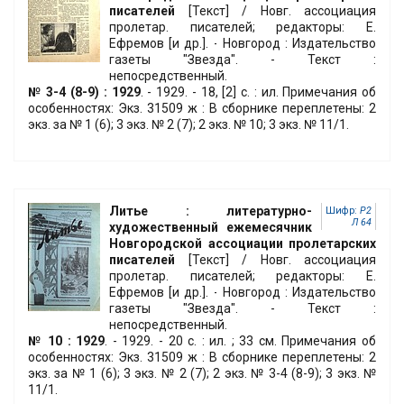
писателей
[Текст] / Новг. ассоциация
пролетар. писателей; редакторы: Е.
Ефремов [и др.]. - Новгород : Издательство
газеты "Звезда". - Текст :
непосредственный.
№ 3-4 (8-9) : 1929
. - 1929. - 18, [2] с. : ил. Примечания об
особенностях: Экз. 31509 ж : В сборнике переплетены: 2
экз. за № 1 (6); 3 экз. № 2 (7); 2 экз. № 10; 3 экз. № 11/1.
Литье : литературно-
Шифр:
Р2
Л 64
художественный ежемесячник
Новгородской ассоциации пролетарских
писателей
[Текст] / Новг. ассоциация
пролетар. писателей; редакторы: Е.
Ефремов [и др.]. - Новгород : Издательство
газеты "Звезда". - Текст :
непосредственный.
№ 10 : 1929
. - 1929. - 20 с. : ил. ; 33 см. Примечания об
особенностях: Экз. 31509 ж : В сборнике переплетены: 2
экз. за № 1 (6); 3 экз. № 2 (7); 2 экз. № 3-4 (8-9); 3 экз. №
11/1.