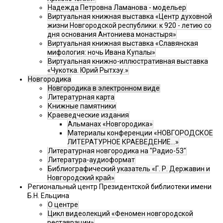
Надежда Петровна Ламанова - модельер
Виртуальная книжная выставка «Центр духовной
жизни Новгородской республики: к 920 - летию со
дня основания Антониева монастыря»
Виртуальная книжная выставка «Славянская
мифология: ночь Ивана Купалы»
Виртуальная книжно-иллюстративная выставка
«Чукотка. Юрий Рытхэу.»
Новгородика
Новгородика в электронном виде
Литературная карта
Книжные памятники
Краеведческие издания
Альманах «Новгородика»
Материалы конференции «НОВГОРОДСКОЕ
ЛИТЕРАТУРНОЕ КРАЕВЕДЕНИЕ...»
Литературная новгородика на "Радио-53"
Литература-аудиоформат
Библиографический указатель «Г. Р. Державин и
Новгородский край»
Региональный центр Президентской библиотеки имени
Б.Н. Ельцина
О центре
Цикл видеолекций «Феномен новгородской
реставрации»