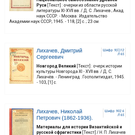
Руси
[Текст] : очерки из области русской
литературы XI-XVII вв. / Д. С. Лихачев ; Акад.
наук CCCР. - Москва : Издательство
Академии наук СССР, 1945. - 118, [2] с. ; 23 см.
Лихачев, Дмитрий
Шифр:
9(С)12
Л 65
Сергеевич
Новгород Великий
[Текст] : очерк истории
культуры Новгорода XI - XVII вв. / Д. С.
Лихачёв. - Ленинград : Госполитиздат, 1945.
- 103, [1] с.
Лихачев, Николай
Шифр:
902.6
Л 65
Петрович (1862-1936).
Материалы для истории Византийской и
русской сфрагистики
[Текст] / Н. П. Лихачев