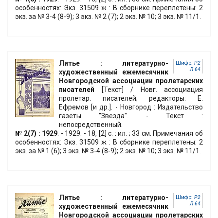
особенностях: Экз. 31509 ж : В сборнике переплетены: 2
экз. за № 3-4 (8-9); 3 экз. № 2 (7); 2 экз. № 10; 3 экз. № 11/1.
Литье : литературно-
Шифр:
Р2
Л 64
художественный ежемесячник
Новгородской ассоциации пролетарских
писателей
[Текст] / Новг. ассоциация
пролетар. писателей; редакторы: Е.
Ефремов [и др.]. - Новгород : Издательство
газеты "Звезда". - Текст :
непосредственный.
№ 2(7) : 1929
. - 1929. - 18, [2] с. : ил. ; 33 см. Примечания об
особенностях: Экз. 31509 ж : В сборнике переплетены: 2
экз. за № 1 (6); 3 экз. № 3-4 (8-9); 2 экз. № 10; 3 экз. № 11/1.
Литье : литературно-
Шифр:
Р2
Л 64
художественный ежемесячник
Новгородской ассоциации пролетарских