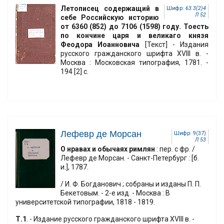
Летописец содержащий в
Шифр:
63.3(2)4
Л 52
себе Российскую историю
от 6360 (852) до 7106 (1598) году. Тоесть
по кончине царя и великаго князя
Феодора Иоанновича
[Текст] - Издания
русского гражданского шрифта XVIII в. -
Москва : Московская типография, 1781. -
194 [2] с.
Лефевр де Морсан
Шифр: 9(37)
Л 53
О нравах и обычаях римлян
: пер. с фр. /
Лефевр де Морсан. - Санкт-Петербург : [б.
и.], 1787.
/ И. Ф. Богданович ; собраны и изданы П. П.
Бекетовым. - 2-е изд. - Москва : В
университетской типографии, 1818 - 1819.
Т.1
. - Издание русского гражданского шрифта XVIII в. -