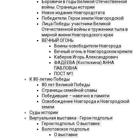
Боровичи в годы Великой Отечественной
войны. Страницы истории
Новое издание Новгородстата
Победители. Герои земли Новгородской
Лица Победы: участники Великой
Отечественной войны и труженики тыла в
мирной жизни Новгородского края
ВЕЧНЫЙ ОГОНЬ
Воины-освободители Новгорода
Вечный огонь в Новгородском кремле
Каберов Игорь Александрович
ФАДЕЕВА (Костюхина) АННА
ПАВЛОВНА
ПОСТ №1
К 80-летию Победы
80 лет Великой Победы
Страницы семейной славы
Победившие – навечно в памяти
Освобождение Новгорода и Новгородской
земли
Суды истории
Виртуальная выставка - Герои подполья
Герои подполья. О выставке.
Волотовское подполье
О выставке