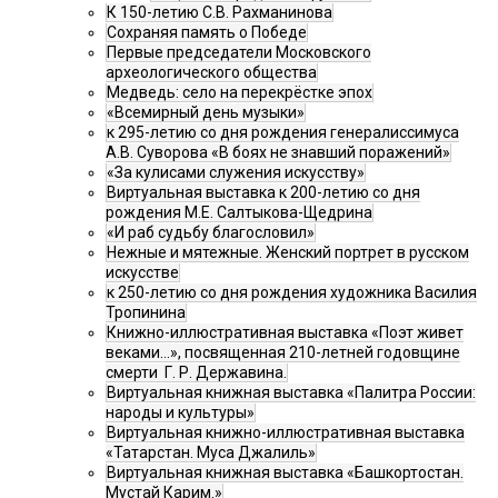
К 150-летию С.В. Рахманинова
Сохраняя память о Победе
Первые председатели Московского
археологического общества
Медведь: село на перекрёстке эпох
«Всемирный день музыки»
к 295-летию со дня рождения генералиссимуса
А.В. Суворова «В боях не знавший поражений»
«За кулисами служения искусству»
Виртуальная выставка к 200-летию со дня
рождения М.Е. Салтыкова-Щедрина
«И раб судьбу благословил»
Нежные и мятежные. Женский портрет в русском
искусстве
к 250-летию со дня рождения художника Василия
Тропинина
Книжно-иллюстративная выставка «Поэт живет
веками…», посвященная 210-летней годовщине
смерти Г. Р. Державина.
Виртуальная книжная выставка «Палитра России:
народы и культуры»
Виртуальная книжно-иллюстративная выставка
«Татарстан. Муса Джалиль»
Виртуальная книжная выставка «Башкортостан.
Мустай Карим.»