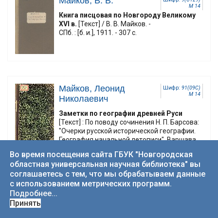
Майков, В. В.
М 14
Книга писцовая по Новгороду Великому
XVI в.
[Текст] / В. В. Майков. -
СПб. : [б. и.], 1911. - 307 с.
Майков, Леонид
Шифр:
91(09С)
М 14
Николаевич
Заметки по географии древней Руси
[Текст] : По поводу сочинения Н. П. Барсова:
"Очерки русской исторической географии.
География начальной летописи". Варшава.
1873 / [соч. Л. Майкова]. - Санкт-Петербург :
Во время посещения сайта ГБУК "Новгородская
Типография В. С. Балашева, 1874. - 53 с.
областная универсальная научная библиотека" вы
соглашаетесь с тем, что мы обрабатываем данные
с использованием метрических программ.
Подробнее...
Принять
Макарий,
Шифр:
63.48(2Рос-4Нов)
М 15
(Миролюбов),