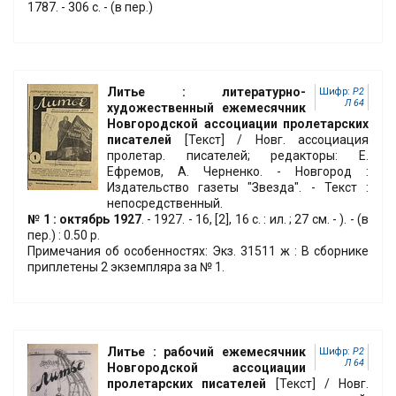
1787. - 306 с. - (в пер.)
Литье : литературно-
Шифр:
Р2
Л 64
художественный ежемесячник
Новгородской ассоциации пролетарских
писателей
[Текст] / Новг. ассоциация
пролетар. писателей; редакторы: Е.
Ефремов, А. Черненко. - Новгород :
Издательство газеты "Звезда". - Текст :
непосредственный.
№ 1 : октябрь 1927
. - 1927. - 16, [2], 16 с. : ил. ; 27 см. - ). - (в
пер.) : 0.50 р.
Примечания об особенностях: Экз. 31511 ж : В сборнике
приплетены 2 экземпляра за № 1.
Литье : рабочий ежемесячник
Шифр:
Р2
Л 64
Новгородской ассоциации
пролетарских писателей
[Текст] / Новг.