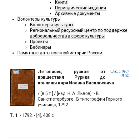
Книги
Периодические издания
Архивные документы
Волонтеры культуры
Волонтеры культуры
Региональный ресурсный центр по поддержке
добровольчества в сфере культуры
Проекты
Вебинары
Памятные даты военной истории России
Летописец руской от
Шифр:
9(С)
Л 52
пришествия Рурика до
кончины царя Иоанна Васильевича
/ [в 5 т.] / [изд. Н. А. Львов]. - В
Санктпетербурге : В типографии Горного
училища, 1792.
Т. 1
. - 1792. - [4], 408 с.