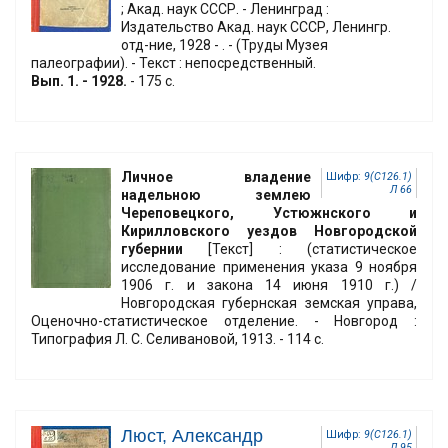
; Акад. наук CCCР. - Ленинград :
Издательство Акад. наук СССР, Ленингр.
отд-ние, 1928 - . - (Труды Музея
палеографии). - Текст : непосредственный.
Вып. 1. - 1928.
- 175 с.
Личное владение
Шифр:
9(С126.1)
Л 66
надельною землею
Череповецкого, Устюжнского и
Кирилловского уездов Новгородской
губернии
[Текст] : (статистическое
исследование применения указа 9 ноября
1906 г. и закона 14 июня 1910 г.) /
Новгородская губернская земская управа,
Оценочно-статистическое отделение. - Новгород :
Типография Л. С. Селивановой, 1913. - 114 с.
Люст, Александр
Шифр:
9(С126.1)
Л 95