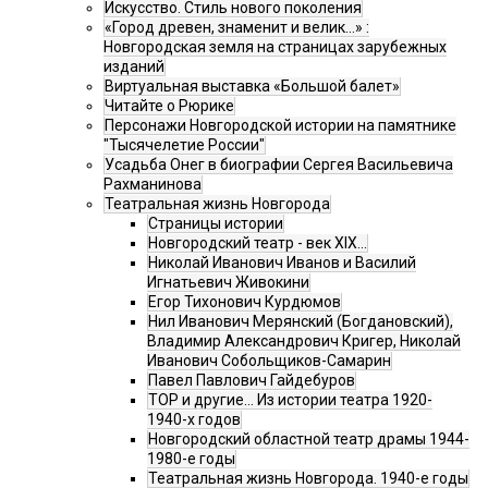
Искусство. Стиль нового поколения
«Город древен, знаменит и велик…» :
Новгородская земля на страницах зарубежных
изданий
Виртуальная выставка «Большой балет»
Читайте о Рюрике
Персонажи Новгородской истории на памятнике
"Тысячелетие России"
Усадьба Онег в биографии Сергея Васильевича
Рахманинова
Театральная жизнь Новгорода
Страницы истории
Новгородский театр - век XIX…
Николай Иванович Иванов и Василий
Игнатьевич Живокини
Егор Тихонович Курдюмов
Нил Иванович Мерянский (Богдановский),
Владимир Александрович Кригер, Николай
Иванович Собольщиков-Самарин
Павел Павлович Гайдебуров
ТОР и другие… Из истории театра 1920-
1940-х годов
Новгородский областной театр драмы 1944-
1980-е годы
Театральная жизнь Новгорода. 1940-е годы