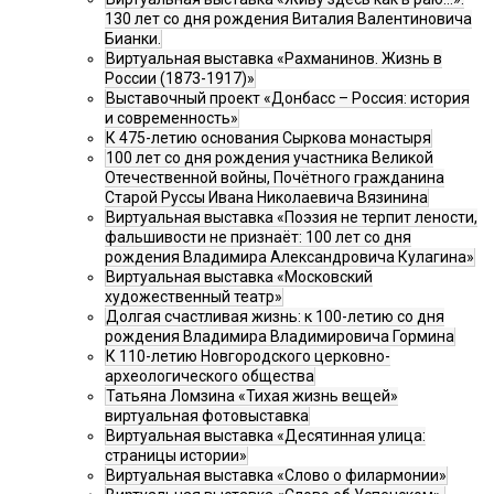
130 лет со дня рождения Виталия Валентиновича
Бианки.
Виртуальная выставка «Рахманинов. Жизнь в
России (1873-1917)»
Выставочный проект «Донбасс – Россия: история
и современность»
К 475-летию основания Сыркова монастыря
100 лет со дня рождения участника Великой
Отечественной войны, Почётного гражданина
Старой Руссы Ивана Николаевича Вязинина
Виртуальная выставка «Поэзия не терпит лености,
фальшивости не признаёт: 100 лет со дня
рождения Владимира Александровича Кулагина»
Виртуальная выставка «Московский
художественный театр»
Долгая счастливая жизнь: к 100-летию со дня
рождения Владимира Владимировича Гормина
К 110-летию Новгородского церковно-
археологического общества
Татьяна Ломзина «Тихая жизнь вещей»
виртуальная фотовыставка
Виртуальная выставка «Десятинная улица:
страницы истории»
Виртуальная выставка «Слово о филармонии»