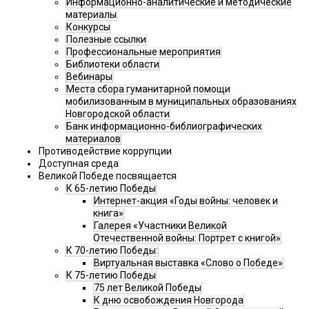
Информационно-аналитические и методические
материалы
Конкурсы
Полезные ссылки
Профессиональные мероприятия
Библиотеки области
Вебинары
Места сбора гуманитарной помощи
мобилизованным в муниципальных образованиях
Новгородской области
Банк информационно-библиографических
материалов
Противодействие коррупции
Доступная среда
Великой Победе посвящается
К 65-летию Победы
Интернет-акция «Годы войны: человек и
книга»
Галерея «Участники Великой
Отечественной войны: Портрет с книгой»
К 70-летию Победы:
Виртуальная выставка «Слово о Победе»
К 75-летию Победы
75 лет Великой Победы
К дню освобождения Новгорода