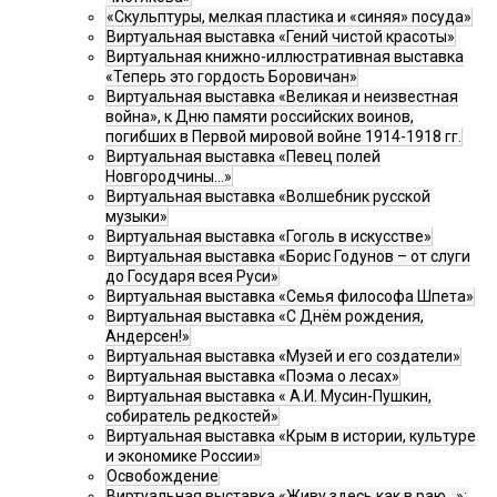
«Скульптуры, мелкая пластика и «синяя» посуда»
Виртуальная выставка «Гений чистой красоты»
Виртуальная книжно-иллюстративная выставка
«Теперь это гордость Боровичан»
Виртуальная выставка «Великая и неизвестная
война», к Дню памяти российских воинов,
погибших в Первой мировой войне 1914-1918 гг.
Виртуальная выставка «Певец полей
Новгородчины…»
Виртуальная выставка «Волшебник русской
музыки»
Виртуальная выставка «Гоголь в искусстве»
Виртуальная выставка «Борис Годунов – от слуги
до Государя всея Руси»
Виртуальная выставка «Семья философа Шпета»
Виртуальная выставка «С Днём рождения,
Андерсен!»
Виртуальная выставка «Музей и его создатели»
Виртуальная выставка «Поэма о лесах»
Виртуальная выставка « А.И. Мусин-Пушкин,
собиратель редкостей»
Виртуальная выставка «Крым в истории, культуре
и экономике России»
Освобождение
Виртуальная выставка «Живу здесь как в раю…»: