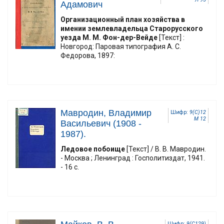
Адамович
Организационный план хозяйства в
имении землевладельца Старорусского
уезда М. М. Фон-дер-Вейде
[Текст] :
Новгород: Паровая типография А. С.
Федорова, 1897:
Мавродин, Владимир
Шифр:
9(С)12
М 12
Васильевич (1908 -
1987).
Ледовое побоище
[Текст] / В. В. Мавродин.
- Москва ; Ленинград : Госполитиздат, 1941.
- 16 с.
Шифр:
9(С129)