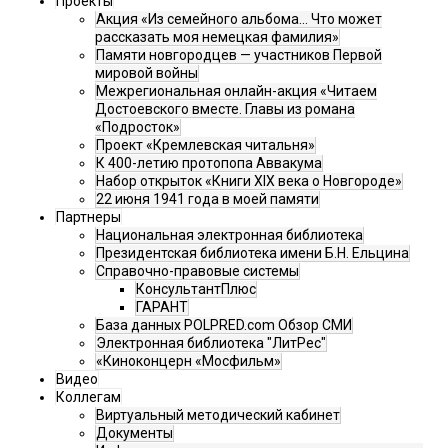
Проекты
Акция «Из семейного альбома... Что может
рассказать моя немецкая фамилия»
Памяти новгородцев — участников Первой
мировой войны
Межрегиональная онлайн-акция «Читаем
Достоевского вместе. Главы из романа
«Подросток»
Проект «Кремлевская читальня»
К 400-летию протопопа Аввакума
Набор открыток «Книги XIX века о Новгороде»
22 июня 1941 года в моей памяти
Партнеры
Национальная электронная библиотека
Президентская библиотека имени Б.Н. Ельцина
Справочно-правовые системы
КонсультантПлюс
ГАРАНТ
База данных POLPRED.com Обзор СМИ
Электронная библиотека "ЛитРес"
«Киноконцерн «Мосфильм»
Видео
Коллегам
Виртуальный методический кабинет
Документы