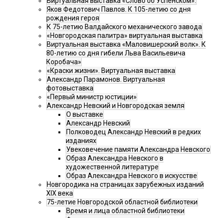
Виртуальная выставка «Слово об Успенском».
Яков Федотович Павлов. К 105-летию со дня
рождения героя
К 75-летию Валдайского механического завода
«Новгородская палитра» виртуальная выставка
Виртуальная выставка «Маловишерский волк». К
80-летию со дня гибели Льва Васильевича
Коробача»
«Краски жизни». Виртуальная выставка
Александр Парамонов. Виртуальная
фотовыставка
«Первый министр юстиции»
Александр Невский и Новгородская земля
О выставке
Александр Невский
Полководец Александр Невский в редких
изданиях
Увековечение памяти Александра Невского
Образ Александра Невского в
художественной литературе
Образ Александра Невского в искусстве
Новгородика на страницах зарубежных изданий
XIX века
75-летие Новгородской областной библиотеки
Время и лица областной библиотеки