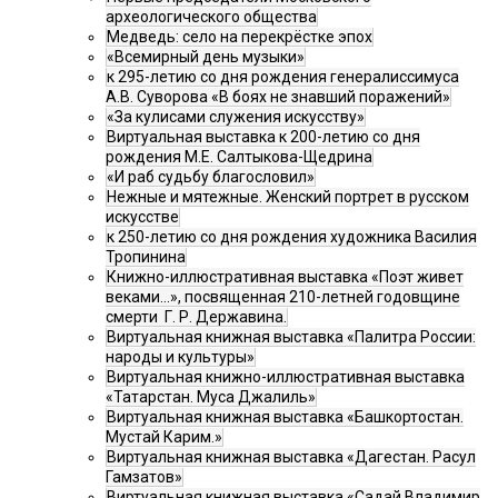
археологического общества
Медведь: село на перекрёстке эпох
«Всемирный день музыки»
к 295-летию со дня рождения генералиссимуса
А.В. Суворова «В боях не знавший поражений»
«За кулисами служения искусству»
Виртуальная выставка к 200-летию со дня
рождения М.Е. Салтыкова-Щедрина
«И раб судьбу благословил»
Нежные и мятежные. Женский портрет в русском
искусстве
к 250-летию со дня рождения художника Василия
Тропинина
Книжно-иллюстративная выставка «Поэт живет
веками…», посвященная 210-летней годовщине
смерти Г. Р. Державина.
Виртуальная книжная выставка «Палитра России:
народы и культуры»
Виртуальная книжно-иллюстративная выставка
«Татарстан. Муса Джалиль»
Виртуальная книжная выставка «Башкортостан.
Мустай Карим.»
Виртуальная книжная выставка «Дагестан. Расул
Гамзатов»
Виртуальная книжная выставка «Садай Владимир