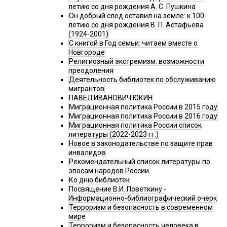
летию со дня рождения А. С. Пушкина
Он добрый след оставил на земле: к 100-
летию со дня рождения В. П. Астафьева
(1924-2001)
С книгой в Год семьи: читаем вместе о
Новгороде
Религиозный экстремизм: возможности
преодоления
Деятельность библиотек по обслуживанию
мигрантов
ПАВЕЛ ИВАНОВИЧ ЮКИН
Миграционная политика России в 2015 году
Миграционная политика России в 2016 году
Миграционная политика России список
литературы (2022-2023 гг.)
Новое в законодательстве по защите прав
инвалидов
Рекомендательный список литературы по
эпосам народов России
Ко дню библиотек
Посвящение В.И. Поветкину -
Информационно-библиографический очерк
Терроризм и безопасность в современном
мире
Терроризм и безопасность человека в