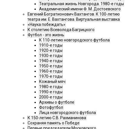
Театральная жизнь Новгорода. 1980-е годы
Академический имени Ф. М. Достоевского
Евгений Богратионович Вахтангов. К 100-летию
театра им. Е. Вахтангова. Виртуальная выставка
«Наука побеждать»
К столетию Всеволода Багрицкого
Футбол - это жизнь
К 110-летию новгородского футбола
1910-е годы
1920-е годы
1930-е годы
1940-е годы
1950-е годы
1960-е годы
1970-е годы
Кожаный мяч
1980-е годы
1990-е годы
2000-е годы
Архивы о футболе
Фотофутбол
Лица новгородского футбола
К 150-летию С.В. Рахманинова
Сохраняя память о Победе
Первые председатели Московского