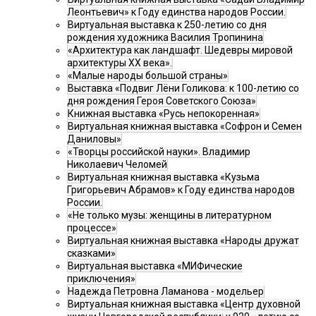
Леонтьевич» к Году единства народов России.
Виртуальная выставка к 250-летию со дня
рождения художника Василия Тропинина
«Архитектура как ландшафт. Шедевры мировой
архитектуры XX века».
«Малые народы большой страны»
Выставка «Подвиг Лёни Голикова: к 100-летию со
дня рождения Героя Советского Союза»
Книжная выставка «Русь непокоренная»
Виртуальная книжная выставка «Софрон и Семен
Даниловы»
«Творцы российской науки». Владимир
Николаевич Челомей
Виртуальная книжная выставка «Кузьма
Григорьевич Абрамов» к Году единства народов
России.
«Не только музы: женщины в литературном
процессе»
Виртуальная книжная выставка «Народы дружат
сказками»
Виртуальная выставка «МИФические
приключения»
Надежда Петровна Ламанова - модельер
Виртуальная книжная выставка «Центр духовной