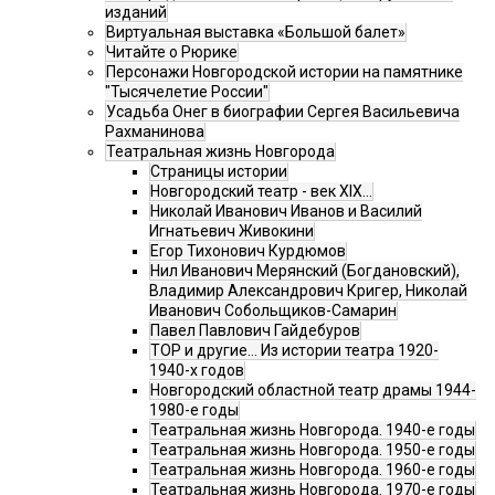
изданий
Виртуальная выставка «Большой балет»
Читайте о Рюрике
Персонажи Новгородской истории на памятнике
"Тысячелетие России"
Усадьба Онег в биографии Сергея Васильевича
Рахманинова
Театральная жизнь Новгорода
Страницы истории
Новгородский театр - век XIX…
Николай Иванович Иванов и Василий
Игнатьевич Живокини
Егор Тихонович Курдюмов
Нил Иванович Мерянский (Богдановский),
Владимир Александрович Кригер, Николай
Иванович Собольщиков-Самарин
Павел Павлович Гайдебуров
ТОР и другие… Из истории театра 1920-
1940-х годов
Новгородский областной театр драмы 1944-
1980-е годы
Театральная жизнь Новгорода. 1940-е годы
Театральная жизнь Новгорода. 1950-е годы
Театральная жизнь Новгорода. 1960-е годы
Театральная жизнь Новгорода. 1970-е годы