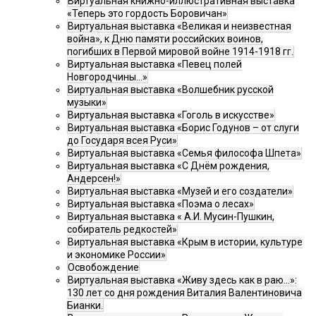
Виртуальная книжно-иллюстративная выставка
«Теперь это гордость Боровичан»
Виртуальная выставка «Великая и неизвестная
война», к Дню памяти российских воинов,
погибших в Первой мировой войне 1914-1918 гг.
Виртуальная выставка «Певец полей
Новгородчины…»
Виртуальная выставка «Волшебник русской
музыки»
Виртуальная выставка «Гоголь в искусстве»
Виртуальная выставка «Борис Годунов – от слуги
до Государя всея Руси»
Виртуальная выставка «Семья философа Шпета»
Виртуальная выставка «С Днём рождения,
Андерсен!»
Виртуальная выставка «Музей и его создатели»
Виртуальная выставка «Поэма о лесах»
Виртуальная выставка « А.И. Мусин-Пушкин,
собиратель редкостей»
Виртуальная выставка «Крым в истории, культуре
и экономике России»
Освобождение
Виртуальная выставка «Живу здесь как в раю…»:
130 лет со дня рождения Виталия Валентиновича
Бианки.