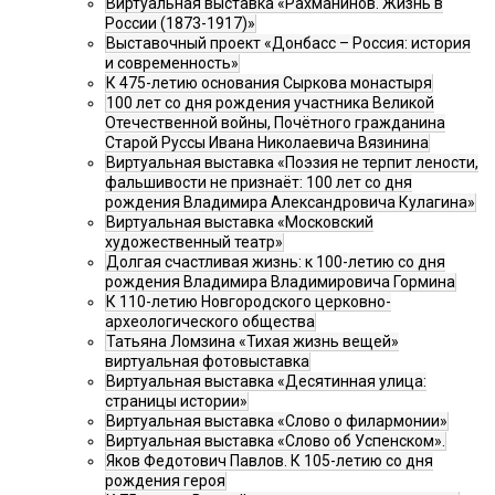
Виртуальная выставка «Рахманинов. Жизнь в
России (1873-1917)»
Выставочный проект «Донбасс – Россия: история
и современность»
К 475-летию основания Сыркова монастыря
100 лет со дня рождения участника Великой
Отечественной войны, Почётного гражданина
Старой Руссы Ивана Николаевича Вязинина
Виртуальная выставка «Поэзия не терпит лености,
фальшивости не признаёт: 100 лет со дня
рождения Владимира Александровича Кулагина»
Виртуальная выставка «Московский
художественный театр»
Долгая счастливая жизнь: к 100-летию со дня
рождения Владимира Владимировича Гормина
К 110-летию Новгородского церковно-
археологического общества
Татьяна Ломзина «Тихая жизнь вещей»
виртуальная фотовыставка
Виртуальная выставка «Десятинная улица:
страницы истории»
Виртуальная выставка «Слово о филармонии»
Виртуальная выставка «Слово об Успенском».
Яков Федотович Павлов. К 105-летию со дня
рождения героя