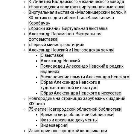
К 75-летию Валдайского механического завода
«Новгородская палитра» виртуальная выставка
Виртуальная выставка «Маловишерский волк». К
80-летию со дня гибели Льва Васильевича
Коробача»
«Краски жизни». Виртуальная выставка
Александр Парамонов. Виртуальная
фотовыставка
«Первый министр юстиции»
Александр Невский и Новгородская земля
О выставке
Александр Невский
Полководец Александр Невский в редких
изданиях
Увековечение памяти Александра Невского
Образ Александра Невского в
художественной литературе
Образ Александра Невского в искусстве
Новгородика на страницах зарубежных изданий
XIX века
75-летие Новгородской областной библиотеки
Время и лица областной библиотеки
Фото и архивные документы
Видеоверсия
Из истории новгородской кинофикации