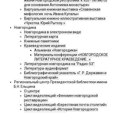
жизни Новгородской республики: к 920 - летию со
дня основания Антониева монастыря»
Виртуальная книжная выставка «Славянская
мифология: ночь Ивана Купалы»
Виртуальная книжно-иллюстративная выставка
«Чукотка. Юрий Рытхэу.»
Новгородика
Новгородика в электронном виде
Литературная карта
Книжные памятники
Краеведческие издания
Альманах «Новгородика»
Материалы конференции «НОВГОРОДСКОЕ
ЛИТЕРАТУРНОЕ КРАЕВЕДЕНИЕ...»
Литературная новгородика на "Радио-53"
Литература-аудиоформат
Библиографический указатель «Г. Р. Державин и
Новгородский край»
Региональный центр Президентской библиотеки имени
Б.Н. Ельцина
О центре
Цикл видеолекций «Феномен новгородской
реставрации»
Цикл видеолекций «Берестяная почта столетий»
Цикл видеолекций «История Новгородского