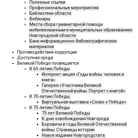
Полезные ссылки
Профессиональные мероприятия
Библиотеки области
Вебинары
Места сбора гуманитарной помощи
мобилизованным в муниципальных образованиях
Новгородской области
Банк информационно-библиографических
материалов
Противодействие коррупции
Доступная среда
Великой Победе посвящается
К 65-летию Победы
Интернет-акция «Годы войны: человек и
книга»
Галерея «Участники Великой
Отечественной войны: Портрет с книгой»
К 70-летию Победы:
Виртуальная выставка «Слово о Победе»
К 75-летию Победы
75 лет Великой Победы
К дню освобождения Новгорода
Боровичи в годы Великой Отечественной
войны. Страницы истории
Новое издание Новгородстата