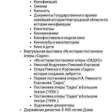
Кинофикация
Синема
Киносеть
Документы Государственного архива
новейшей истории Новгородской области по
истории кинофикации
Кинотеатры
Киномеханики
Кинофестивали и недели кино
Киноклубы и кинолектории
Кино и дети
Виртуальная выставка «Из истории постановок
оперы «Садко»
«Из истории постановок оперы «САДКО»
Николай Андреевич Римский-Корсаков
Опера Римского-Корсакова «Садко»:
история создания, либретто
Первая постановка оперы Н.А. Римского-
Корсакова "Садко"
Постановка оперы "Садко" в Большом
театре (1935г.)
Постановка оперы "Садко" в Большом
театре (1949г.)
Художники-декораторы
Державная династия. К 400-летию Дома