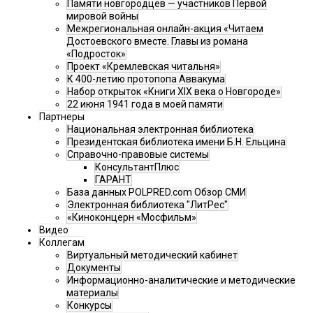
Памяти новгородцев — участников Первой
мировой войны
Межрегиональная онлайн-акция «Читаем
Достоевского вместе. Главы из романа
«Подросток»
Проект «Кремлевская читальня»
К 400-летию протопопа Аввакума
Набор открыток «Книги XIX века о Новгороде»
22 июня 1941 года в моей памяти
Партнеры
Национальная электронная библиотека
Президентская библиотека имени Б.Н. Ельцина
Справочно-правовые системы
КонсультантПлюс
ГАРАНТ
База данных POLPRED.com Обзор СМИ
Электронная библиотека "ЛитРес"
«Киноконцерн «Мосфильм»
Видео
Коллегам
Виртуальный методический кабинет
Документы
Информационно-аналитические и методические
материалы
Конкурсы