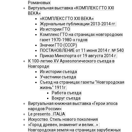
Романовых
Виртуальная выставка «КОМПЛЕКС ГТО XXI
ВЕКА»
«КОМПЛЕКС ГТО XXI ВЕКА»
Журнальные публикации 2013-2014 гг.
Из истории ГТО
Комплекс ГТО на страницах новгородских
газет 1970-1980-х годов
Значки ГТО (СССР)
ПОСТАНОВЛЕНИЕ от 11 июня 2014 г. № 540
Приказ Минспорта от 19 августа 2014 г.
К 100-летию XV Археологического съезда в
Новгороде
Из истории съезда
Участники съезда
Cъезд на страницах газеты "Новгородская
жизнь" 1911г.
Работа съезда
Вокруг съезда
Виртуальная книжная выставка «Герои эпоса
народов России»
Le presento...ITALIA
Искусство. Стиль нового поколения
«Город древен, знаменит и велик…» :
Новгородская земля на страницах зарубежных