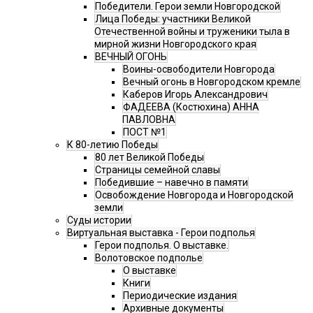
Победители. Герои земли Новгородской
Лица Победы: участники Великой
Отечественной войны и труженики тыла в
мирной жизни Новгородского края
ВЕЧНЫЙ ОГОНЬ
Воины-освободители Новгорода
Вечный огонь в Новгородском кремле
Каберов Игорь Александрович
ФАДЕЕВА (Костюхина) АННА
ПАВЛОВНА
ПОСТ №1
К 80-летию Победы
80 лет Великой Победы
Страницы семейной славы
Победившие – навечно в памяти
Освобождение Новгорода и Новгородской
земли
Суды истории
Виртуальная выставка - Герои подполья
Герои подполья. О выставке.
Волотовское подполье
О выставке
Книги
Периодические издания
Архивные документы