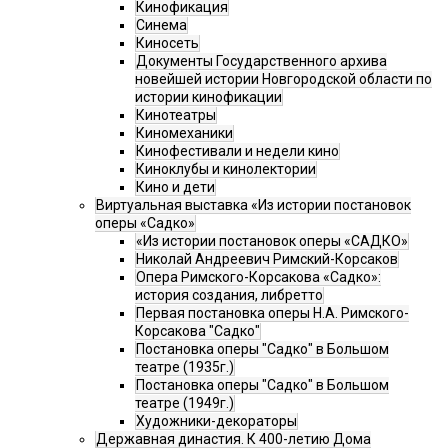
Кинофикация
Синема
Киносеть
Документы Государственного архива
новейшей истории Новгородской области по
истории кинофикации
Кинотеатры
Киномеханики
Кинофестивали и недели кино
Киноклубы и кинолектории
Кино и дети
Виртуальная выставка «Из истории постановок
оперы «Садко»
«Из истории постановок оперы «САДКО»
Николай Андреевич Римский-Корсаков
Опера Римского-Корсакова «Садко»:
история создания, либретто
Первая постановка оперы Н.А. Римского-
Корсакова "Садко"
Постановка оперы "Садко" в Большом
театре (1935г.)
Постановка оперы "Садко" в Большом
театре (1949г.)
Художники-декораторы
Державная династия. К 400-летию Дома