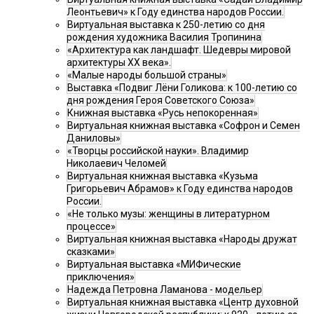
Леонтьевич» к Году единства народов России.
Виртуальная выставка к 250-летию со дня
рождения художника Василия Тропинина
«Архитектура как ландшафт. Шедевры мировой
архитектуры XX века».
«Малые народы большой страны»
Выставка «Подвиг Лёни Голикова: к 100-летию со
дня рождения Героя Советского Союза»
Книжная выставка «Русь непокоренная»
Виртуальная книжная выставка «Софрон и Семен
Даниловы»
«Творцы российской науки». Владимир
Николаевич Челомей
Виртуальная книжная выставка «Кузьма
Григорьевич Абрамов» к Году единства народов
России.
«Не только музы: женщины в литературном
процессе»
Виртуальная книжная выставка «Народы дружат
сказками»
Виртуальная выставка «МИФические
приключения»
Надежда Петровна Ламанова - модельер
Виртуальная книжная выставка «Центр духовной