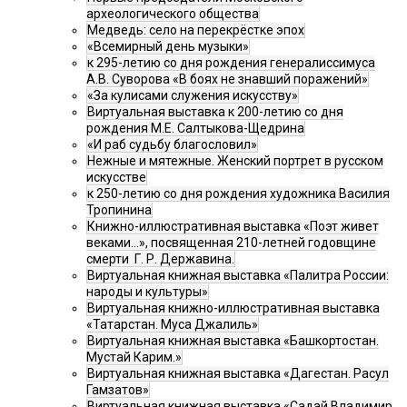
археологического общества
Медведь: село на перекрёстке эпох
«Всемирный день музыки»
к 295-летию со дня рождения генералиссимуса
А.В. Суворова «В боях не знавший поражений»
«За кулисами служения искусству»
Виртуальная выставка к 200-летию со дня
рождения М.Е. Салтыкова-Щедрина
«И раб судьбу благословил»
Нежные и мятежные. Женский портрет в русском
искусстве
к 250-летию со дня рождения художника Василия
Тропинина
Книжно-иллюстративная выставка «Поэт живет
веками…», посвященная 210-летней годовщине
смерти Г. Р. Державина.
Виртуальная книжная выставка «Палитра России:
народы и культуры»
Виртуальная книжно-иллюстративная выставка
«Татарстан. Муса Джалиль»
Виртуальная книжная выставка «Башкортостан.
Мустай Карим.»
Виртуальная книжная выставка «Дагестан. Расул
Гамзатов»
Виртуальная книжная выставка «Садай Владимир