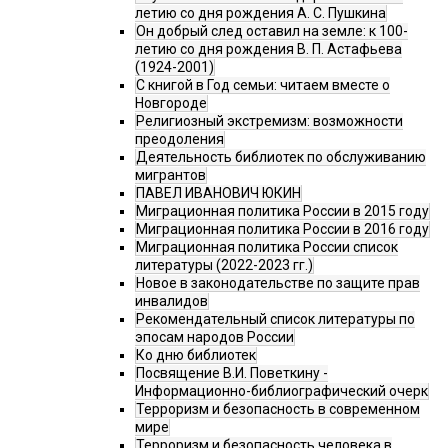
летию со дня рождения А. С. Пушкина
Он добрый след оставил на земле: к 100-
летию со дня рождения В. П. Астафьева
(1924-2001)
С книгой в Год семьи: читаем вместе о
Новгороде
Религиозный экстремизм: возможности
преодоления
Деятельность библиотек по обслуживанию
мигрантов
ПАВЕЛ ИВАНОВИЧ ЮКИН
Миграционная политика России в 2015 году
Миграционная политика России в 2016 году
Миграционная политика России список
литературы (2022-2023 гг.)
Новое в законодательстве по защите прав
инвалидов
Рекомендательный список литературы по
эпосам народов России
Ко дню библиотек
Посвящение В.И. Поветкину -
Информационно-библиографический очерк
Терроризм и безопасность в современном
мире
Терроризм и безопасность человека в