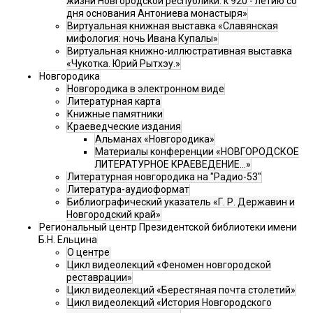
жизни Новгородской республики: к 920 - летию со
дня основания Антониева монастыря»
Виртуальная книжная выставка «Славянская
мифология: ночь Ивана Купалы»
Виртуальная книжно-иллюстративная выставка
«Чукотка. Юрий Рытхэу.»
Новгородика
Новгородика в электронном виде
Литературная карта
Книжные памятники
Краеведческие издания
Альманах «Новгородика»
Материалы конференции «НОВГОРОДСКОЕ
ЛИТЕРАТУРНОЕ КРАЕВЕДЕНИЕ...»
Литературная новгородика на "Радио-53"
Литература-аудиоформат
Библиографический указатель «Г. Р. Державин и
Новгородский край»
Региональный центр Президентской библиотеки имени
Б.Н. Ельцина
О центре
Цикл видеолекций «Феномен новгородской
реставрации»
Цикл видеолекций «Берестяная почта столетий»
Цикл видеолекций «История Новгородского