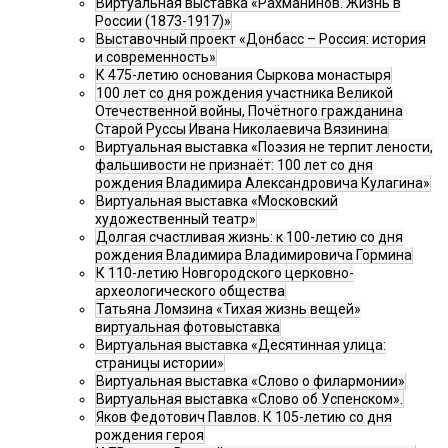
Виртуальная выставка «Рахманинов. Жизнь в
России (1873-1917)»
Выставочный проект «Донбасс – Россия: история
и современность»
К 475-летию основания Сыркова монастыря
100 лет со дня рождения участника Великой
Отечественной войны, Почётного гражданина
Старой Руссы Ивана Николаевича Вязинина
Виртуальная выставка «Поэзия не терпит лености,
фальшивости не признаёт: 100 лет со дня
рождения Владимира Александровича Кулагина»
Виртуальная выставка «Московский
художественный театр»
Долгая счастливая жизнь: к 100-летию со дня
рождения Владимира Владимировича Гормина
К 110-летию Новгородского церковно-
археологического общества
Татьяна Ломзина «Тихая жизнь вещей»
виртуальная фотовыставка
Виртуальная выставка «Десятинная улица:
страницы истории»
Виртуальная выставка «Слово о филармонии»
Виртуальная выставка «Слово об Успенском».
Яков Федотович Павлов. К 105-летию со дня
рождения героя