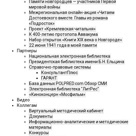
Памяти новгородцев — участников Первой
мировой войны
Межрегиональная онлайн-акция «Читаем
Достоевского вместе. Главы из романа
«Подросток»
Проект «Кремлевская читальня»
К 400-летию протопопа Аввакума
Набор открыток «Книги XIX века о Новгороде»
22 июня 1941 года в моей памяти
Партнеры
Национальная электронная библиотека
Президентская библиотека имени Б.Н. Ельцина
Справочно-правовые системы
КонсультантПлюс
ГАРАНТ
База данных POLPRED.com Обзор СМИ
Электронная библиотека "ЛитРес"
«Киноконцерн «Мосфильм»
Видео
Коллегам
Виртуальный методический кабинет
Документы
Информационно-аналитические и методические
материалы
Конкурсы