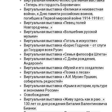
Виртуальная книжно-иллюстративная выставка
«Теперь это гордость Боровичан»
Виртуальная выставка «Великая и неизвестная
война», к Дню памяти российских воинов,
погибших в Первой мировой войне 1914-1918 гг.
Виртуальная выставка «Певец полей
Новгородчины…»
Виртуальная выставка «Волшебник русской
музыки»
Виртуальная выставка «Гоголь в искусстве»
Виртуальная выставка «Борис Годунов – от слуги
до Государя всея Руси»
Виртуальная выставка «Семья философа Шпета»
Виртуальная выставка «С Днём рождения,
Андерсен!»
Виртуальная выставка «Музей и его создатели»
Виртуальная выставка «Поэма о лесах»
Виртуальная выставка « А.И. Мусин-Пушкин,
собиратель редкостей»
Виртуальная выставка «Крым в истории, культуре
и экономике России»
Освобождение
Виртуальная выставка «Живу здесь как в раю…»:
130 лет со дня рождения Виталия Валентиновича
Бианки.