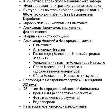
К 75-летию Валдайского механического завода
«Новгородская палитра» виртуальная выставка
Виртуальная выставка «Маловишерский волк». К
80-летию со дня гибели Льва Васильевича
Коробача»
«Краски жизни». Виртуальная выставка
Александр Парамонов. Виртуальная
фотовыставка
«Первый министр юстиции»
Александр Невский и Новгородская земля
О выставке
Александр Невский
Полководец Александр Невский в редких
изданиях
Увековечение памяти Александра Невского
Образ Александра Невского в
художественной литературе
Образ Александра Невского в искусстве
Новгородика на страницах зарубежных изданий
XIX века
75-летие Новгородской областной библиотеки
Время и лица областной библиотеки
Фото и архивные документы
Видеоверсия
Из истории новгородской кинофикации