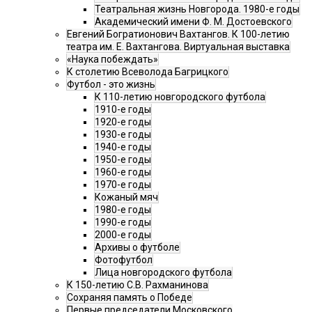
Театральная жизнь Новгорода. 1980-е годы
Академический имени Ф. М. Достоевского
Евгений Богратионович Вахтангов. К 100-летию
театра им. Е. Вахтангова. Виртуальная выставка
«Наука побеждать»
К столетию Всеволода Багрицкого
Футбол - это жизнь
К 110-летию новгородского футбола
1910-е годы
1920-е годы
1930-е годы
1940-е годы
1950-е годы
1960-е годы
1970-е годы
Кожаный мяч
1980-е годы
1990-е годы
2000-е годы
Архивы о футболе
Фотофутбол
Лица новгородского футбола
К 150-летию С.В. Рахманинова
Сохраняя память о Победе
Первые председатели Московского