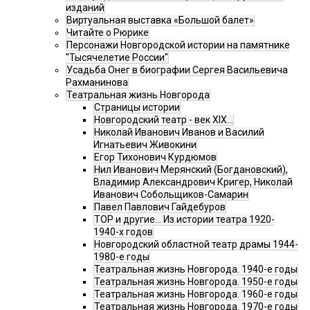
изданий
Виртуальная выставка «Большой балет»
Читайте о Рюрике
Персонажи Новгородской истории на памятнике
"Тысячелетие России"
Усадьба Онег в биографии Сергея Васильевича
Рахманинова
Театральная жизнь Новгорода
Страницы истории
Новгородский театр - век XIX…
Николай Иванович Иванов и Василий
Игнатьевич Живокини
Егор Тихонович Курдюмов
Нил Иванович Мерянский (Богдановский),
Владимир Александрович Кригер, Николай
Иванович Собольщиков-Самарин
Павел Павлович Гайдебуров
ТОР и другие… Из истории театра 1920-
1940-х годов
Новгородский областной театр драмы 1944-
1980-е годы
Театральная жизнь Новгорода. 1940-е годы
Театральная жизнь Новгорода. 1950-е годы
Театральная жизнь Новгорода. 1960-е годы
Театральная жизнь Новгорода. 1970-е годы