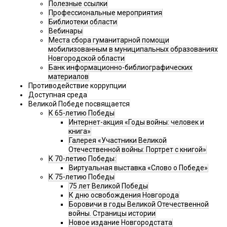
Полезные ссылки
Профессиональные мероприятия
Библиотеки области
Вебинары
Места сбора гуманитарной помощи
мобилизованным в муниципальных образованиях
Новгородской области
Банк информационно-библиографических
материалов
Противодействие коррупции
Доступная среда
Великой Победе посвящается
К 65-летию Победы
Интернет-акция «Годы войны: человек и
книга»
Галерея «Участники Великой
Отечественной войны: Портрет с книгой»
К 70-летию Победы:
Виртуальная выставка «Слово о Победе»
К 75-летию Победы
75 лет Великой Победы
К дню освобождения Новгорода
Боровичи в годы Великой Отечественной
войны. Страницы истории
Новое издание Новгородстата