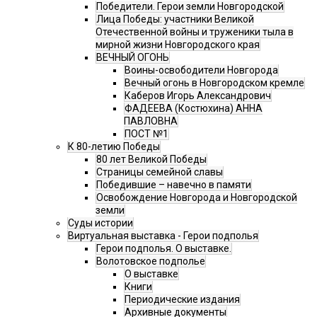
Победители. Герои земли Новгородской
Лица Победы: участники Великой
Отечественной войны и труженики тыла в
мирной жизни Новгородского края
ВЕЧНЫЙ ОГОНЬ
Воины-освободители Новгорода
Вечный огонь в Новгородском кремле
Каберов Игорь Александрович
ФАДЕЕВА (Костюхина) АННА
ПАВЛОВНА
ПОСТ №1
К 80-летию Победы
80 лет Великой Победы
Страницы семейной славы
Победившие – навечно в памяти
Освобождение Новгорода и Новгородской
земли
Суды истории
Виртуальная выставка - Герои подполья
Герои подполья. О выставке.
Волотовское подполье
О выставке
Книги
Периодические издания
Архивные документы