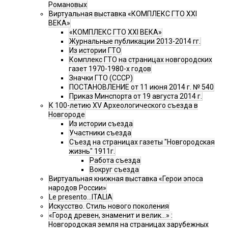
Романовых
Виртуальная выставка «КОМПЛЕКС ГТО XXI
ВЕКА»
«КОМПЛЕКС ГТО XXI ВЕКА»
Журнальные публикации 2013-2014 гг.
Из истории ГТО
Комплекс ГТО на страницах новгородских
газет 1970-1980-х годов
Значки ГТО (СССР)
ПОСТАНОВЛЕНИЕ от 11 июня 2014 г. № 540
Приказ Минспорта от 19 августа 2014 г.
К 100-летию XV Археологического съезда в
Новгороде
Из истории съезда
Участники съезда
Cъезд на страницах газеты "Новгородская
жизнь" 1911г.
Работа съезда
Вокруг съезда
Виртуальная книжная выставка «Герои эпоса
народов России»
Le presento...ITALIA
Искусство. Стиль нового поколения
«Город древен, знаменит и велик…» :
Новгородская земля на страницах зарубежных