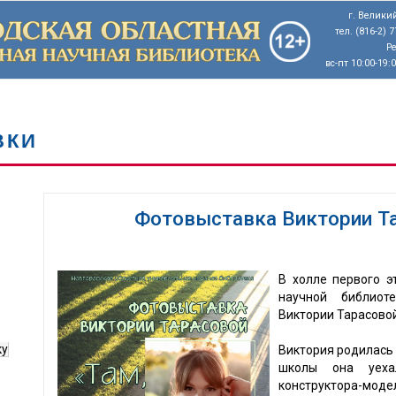
г. Великий
тел. (816-2) 
Р
вс-пт 10:00-19:
ВКИ
Фотовыставка Виктории Та
В холле первого э
научной библиот
Виктории Тарасовой 
ку
Виктория родилась 
школы она уеха
конструктора-моде