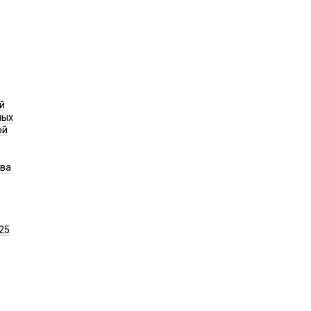
й
ных
ой
ава
25