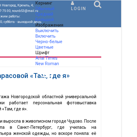
Кернинг
 Новгород, Кремль, 4;
Обычный
LOGIN
77-75-30, nounb53@mail.ru
Средний
ежим работы:
Большой
00; суббота - выходной день
Изображения
Выключить
Включить
Черно-белые
Цветные
Шрифт
Arial
Times
New Roman
.
расовой «Там, где я»
тажа Новгородской областной универсальной
еки работает персональная фотовыставка
«Там, где я».
и выросла в живописном городе Чудово. После
ла в Санкт-Петербург, где училась на
льера женской одежды, но вскоре поняла: её