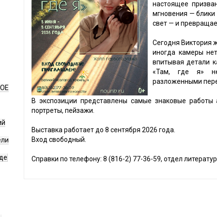
настоящее призва
мгновения — блики 
свет — и превращае
Сегодня Виктория ж
иногда камеры нет
впитывая детали к
«Там, где я» н
разложенными пере
НОЕ
В экспозиции представлены самые знаковые работы а
портреты, пейзажи.
ий
Выставка работает до 8 сентября 2026 года.
Вход свободный.
ели
де
Справки по телефону: 8 (816-2) 77-36-59, отдел литератур