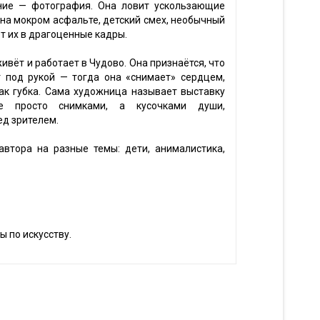
ние — фотография. Она ловит ускользающие
на мокром асфальте, детский смех, необычный
т их в драгоценные кадры.
ивёт и работает в Чудово. Она признаётся, что
 под рукой — тогда она «снимает» сердцем,
ак губка. Сама художница называет выставку
е просто снимками, а кусочками души,
д зрителем.
втора на разные темы: дети, анималистика,
ы по искусству.