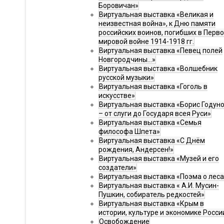
Боровичан»
Виртуальная выставка «Великая и
неизвестная война», к Дню памяти
российских воинов, погибших в Перв
мировой войне 1914-1918 гг.
Виртуальная выставка «Певец полей
Новгородчины…»
Виртуальная выставка «Волшебник
русской музыки»
Виртуальная выставка «Гоголь в
искусстве»
Виртуальная выставка «Борис Годун
– от слуги до Государя всея Руси»
Виртуальная выставка «Семья
философа Шпета»
Виртуальная выставка «С Днём
рождения, Андерсен!»
Виртуальная выставка «Музей и его
создатели»
Виртуальная выставка «Поэма о леса
Виртуальная выставка « А.И. Мусин-
Пушкин, собиратель редкостей»
Виртуальная выставка «Крым в
истории, культуре и экономике Росси
Освобождение