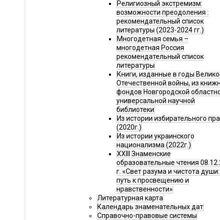
Религиозный экстремизм:
возможности преодоления :
рекомендательный список
литературы (2023-2024 гг.)
Многодетная семья –
многодетная Россия
рекомендательный список
литературы
Книги, изданные в годы Велико
Отечественной войны, из книж
фондов Новгородской областн
универсальной научной
библиотеки
Из истории избирательного пр
(2020г.)
Из истории украинского
национализма (2022г.)
XXIII Знаменские
образовательные чтения 08.12.
г. «Свет разума и чистота души:
путь к просвещению и
нравственности»
Литературная карта
Календарь знаменательных дат
Справочно-правовые системы