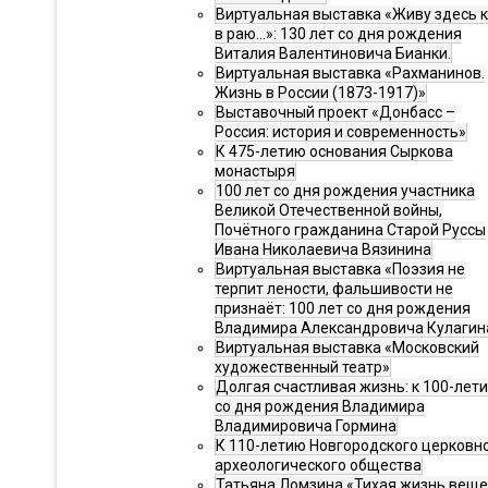
Виртуальная выставка «Живу здесь 
в раю…»: 130 лет со дня рождения
Виталия Валентиновича Бианки.
Виртуальная выставка «Рахманинов.
Жизнь в России (1873-1917)»
Выставочный проект «Донбасс –
Россия: история и современность»
К 475-летию основания Сыркова
монастыря
100 лет со дня рождения участника
Великой Отечественной войны,
Почётного гражданина Старой Руссы
Ивана Николаевича Вязинина
Виртуальная выставка «Поэзия не
терпит лености, фальшивости не
признаёт: 100 лет со дня рождения
Владимира Александровича Кулагин
Виртуальная выставка «Московский
художественный театр»
Долгая счастливая жизнь: к 100-лет
со дня рождения Владимира
Владимировича Гормина
К 110-летию Новгородского церковн
археологического общества
Татьяна Ломзина «Тихая жизнь веще