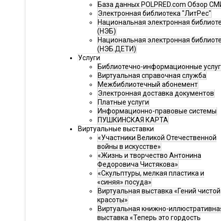
База данных POLPRED.com Обзор СМ
Электронная библиотека "ЛитРес"
Национальная электронная библиот
(НЭБ)
Национальная электронная библиот
(НЭБ.ДЕТИ)
Услуги
Библиотечно-информационные услу
Виртуальная справочная служба
Межбиблиотечный абонемент
Электронная доставка документов
Платные услуги
Информационно-правовые системы
ПУШКИНСКАЯ КАРТА
Виртуальные выставки
«Участники Великой Отечественной
войны в искусстве»
«Жизнь и творчество Антонина
Федоровича Чистякова»
«Скульптуры, мелкая пластика и
«синяя» посуда»
Виртуальная выставка «Гений чистой
красоты»
Виртуальная книжно-иллюстративна
выставка «Теперь это гордость