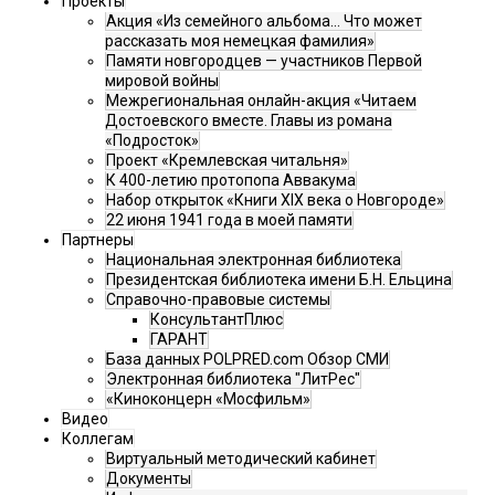
Проекты
Акция «Из семейного альбома... Что может
рассказать моя немецкая фамилия»
Памяти новгородцев — участников Первой
мировой войны
Межрегиональная онлайн-акция «Читаем
Достоевского вместе. Главы из романа
«Подросток»
Проект «Кремлевская читальня»
К 400-летию протопопа Аввакума
Набор открыток «Книги XIX века о Новгороде»
22 июня 1941 года в моей памяти
Партнеры
Национальная электронная библиотека
Президентская библиотека имени Б.Н. Ельцина
Справочно-правовые системы
КонсультантПлюс
ГАРАНТ
База данных POLPRED.com Обзор СМИ
Электронная библиотека "ЛитРес"
«Киноконцерн «Мосфильм»
Видео
Коллегам
Виртуальный методический кабинет
Документы