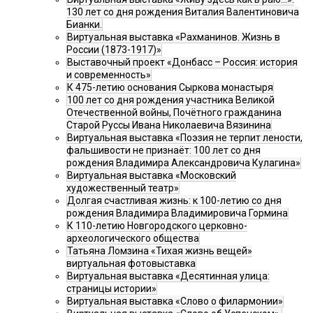
130 лет со дня рождения Виталия Валентиновича
Бианки.
Виртуальная выставка «Рахманинов. Жизнь в
России (1873-1917)»
Выставочный проект «Донбасс – Россия: история
и современность»
К 475-летию основания Сыркова монастыря
100 лет со дня рождения участника Великой
Отечественной войны, Почётного гражданина
Старой Руссы Ивана Николаевича Вязинина
Виртуальная выставка «Поэзия не терпит лености,
фальшивости не признаёт: 100 лет со дня
рождения Владимира Александровича Кулагина»
Виртуальная выставка «Московский
художественный театр»
Долгая счастливая жизнь: к 100-летию со дня
рождения Владимира Владимировича Гормина
К 110-летию Новгородского церковно-
археологического общества
Татьяна Ломзина «Тихая жизнь вещей»
виртуальная фотовыставка
Виртуальная выставка «Десятинная улица:
страницы истории»
Виртуальная выставка «Слово о филармонии»