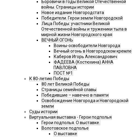
Боровичи в годы Великой Отечественной
войны. Страницы истории
Новое издание Новгородстата
Победители. Герои земли Новгородской
Лица Победы: участники Великой
Отечественной войны и труженики тыла в
мирной жизни Новгородского края
ВЕЧНЫЙ ОГОНЬ
Воины-освободители Новгорода
Вечный огонь в Новгородском кремле
Каберов Игорь Александрович
ФАДЕЕВА (Костюхина) АННА
ПАВЛОВНА
ПОСТ №1
К 80-летию Победы
80 лет Великой Победы
Страницы семейной славы
Победившие – навечно в памяти
Освобождение Новгорода и Новгородской
земли
Суды истории
Виртуальная выставка - Герои подполья
Герои подполья. О выставке.
Волотовское подполье
О выставке