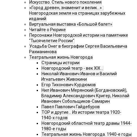
Искусство. Стиль нового поколения
«Город древен, знаменит и велик…» :
Новгородская земля на страницах зарубежных
изданий
Виртуальная выставка «Большой балет»
Читайте о Рюрике
Персонажи Новгородской истории на памятнике
"Тысячелетие России"
Усадьба Онег в биографии Сергея Васильевича
Рахманинова
Театральная жизнь Новгорода
Страницы истории
Новгородский театр - век XIX…
Николай Иванович Иванов и Василий
Игнатьевич Живокини
Егор Тихонович Курдюмов
Нил Иванович Мерянский (Богдановский),
Владимир Александрович Кригер, Николай
Иванович Собольщиков-Самарин
Павел Павлович Гайдебуров
ТОР и другие… Из истории театра 1920-
1940-х годов
Новгородский областной театр драмы 1944-
1980-е годы
Театральная жизнь Новгорода. 1940-е годы