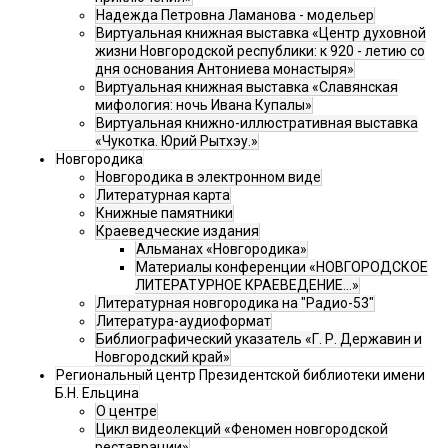
Надежда Петровна Ламанова - модельер
Виртуальная книжная выставка «Центр духовной
жизни Новгородской республики: к 920 - летию со
дня основания Антониева монастыря»
Виртуальная книжная выставка «Славянская
мифология: ночь Ивана Купалы»
Виртуальная книжно-иллюстративная выставка
«Чукотка. Юрий Рытхэу.»
Новгородика
Новгородика в электронном виде
Литературная карта
Книжные памятники
Краеведческие издания
Альманах «Новгородика»
Материалы конференции «НОВГОРОДСКОЕ
ЛИТЕРАТУРНОЕ КРАЕВЕДЕНИЕ...»
Литературная новгородика на "Радио-53"
Литература-аудиоформат
Библиографический указатель «Г. Р. Державин и
Новгородский край»
Региональный центр Президентской библиотеки имени
Б.Н. Ельцина
О центре
Цикл видеолекций «Феномен новгородской
реставрации»