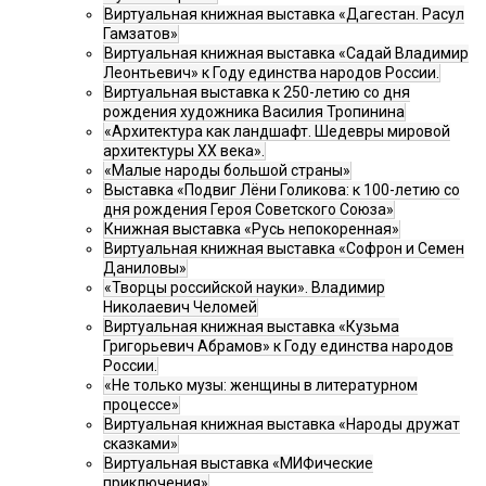
Виртуальная книжная выставка «Дагестан. Расул
Гамзатов»
Виртуальная книжная выставка «Садай Владимир
Леонтьевич» к Году единства народов России.
Виртуальная выставка к 250-летию со дня
рождения художника Василия Тропинина
«Архитектура как ландшафт. Шедевры мировой
архитектуры XX века».
«Малые народы большой страны»
Выставка «Подвиг Лёни Голикова: к 100-летию со
дня рождения Героя Советского Союза»
Книжная выставка «Русь непокоренная»
Виртуальная книжная выставка «Софрон и Семен
Даниловы»
«Творцы российской науки». Владимир
Николаевич Челомей
Виртуальная книжная выставка «Кузьма
Григорьевич Абрамов» к Году единства народов
России.
«Не только музы: женщины в литературном
процессе»
Виртуальная книжная выставка «Народы дружат
сказками»
Виртуальная выставка «МИФические
приключения»