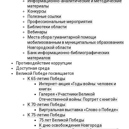
Информационно-аналитические и методические
материалы
Конкурсы
Полезные ссылки
Профессиональные мероприятия
Библиотеки области
Вебинары
Места сбора гуманитарной помощи
мобилизованным в муниципальных образованиях
Новгородской области
Банк информационно-библиографических
материалов
Противодействие коррупции
Доступная среда
Великой Победе посвящается
К 65-летию Победы
Интернет-акция «Годы войны: человек и
книга»
Галерея «Участники Великой
Отечественной войны: Портрет с книгой»
К 70-летию Победы:
Виртуальная выставка «Слово о Победе»
К 75-летию Победы
75 лет Великой Победы
К дню освобождения Новгорода