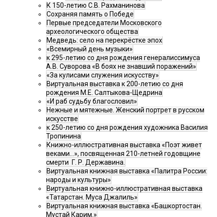
К 150-летию С.В. Рахманинова
Сохраняя память о Победе
Первые председатели Московского
археологического общества
Медведь: село на перекрёстке эпох
«Всемирный день музыки»
к 295-летию со дня рождения генералиссимуса
А.В. Суворова «В боях не знавший поражений»
«За кулисами служения искусству»
Виртуальная выставка к 200-летию со дня
рождения М.Е. Салтыкова-Щедрина
«И раб судьбу благословил»
Нежные и мятежные. Женский портрет в русском
искусстве
к 250-летию со дня рождения художника Василия
Тропинина
Книжно-иллюстративная выставка «Поэт живет
веками…», посвященная 210-летней годовщине
смерти Г. Р. Державина.
Виртуальная книжная выставка «Палитра России:
народы и культуры»
Виртуальная книжно-иллюстративная выставка
«Татарстан. Муса Джалиль»
Виртуальная книжная выставка «Башкортостан.
Мустай Карим.»