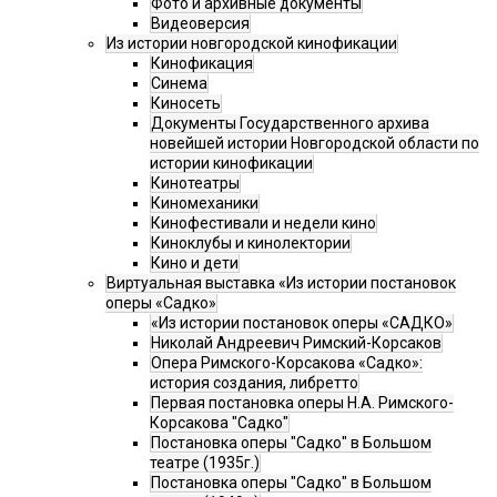
Фото и архивные документы
Видеоверсия
Из истории новгородской кинофикации
Кинофикация
Синема
Киносеть
Документы Государственного архива
новейшей истории Новгородской области по
истории кинофикации
Кинотеатры
Киномеханики
Кинофестивали и недели кино
Киноклубы и кинолектории
Кино и дети
Виртуальная выставка «Из истории постановок
оперы «Садко»
«Из истории постановок оперы «САДКО»
Николай Андреевич Римский-Корсаков
Опера Римского-Корсакова «Садко»:
история создания, либретто
Первая постановка оперы Н.А. Римского-
Корсакова "Садко"
Постановка оперы "Садко" в Большом
театре (1935г.)
Постановка оперы "Садко" в Большом