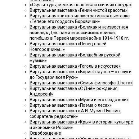
«Скульптуры, мелкая пластика и «синяя» посуда»
Виртуальная выставка «Гений чистой красоты»
Виртуальная книжно-иллюстративная выставка
«Теперь это гордость Боровичан»
Виртуальная выставка «Великая и неизвестная
война», к Дню памяти российских воинов,
погибших в Первой мировой войне 1914-1918 гг.
Виртуальная выставка «Певец полей
Новгородчины…»
Виртуальная выставка «Волшебник русской
музыки»
Виртуальная выставка «Гоголь в искусстве»
Виртуальная выставка «Борис Годунов – от слуги
до Государя всея Руси»
Виртуальная выставка «Семья философа Шпета»
Виртуальная выставка «С Днём рождения,
Андерсен!»
Виртуальная выставка «Музей и его создатели»
Виртуальная выставка «Поэма о лесах»
Виртуальная выставка « А.И. Мусин-Пушкин,
собиратель редкостей»
Виртуальная выставка «Крым в истории, культуре
и экономике России»
Освобождение
Виртуальная выставка «Живу здесь как в раю…»: