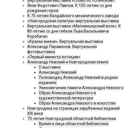
Виртуальная выставка «Слово об Успенском».
Яков Федотович Павлов. К 105-летию со дня
рождения героя
К 75-летию Валдайского механического завода
«Новгородская палитра» виртуальная выставка
Виртуальная выставка «Маловишерский волк». К
80-летию со дня гибели Льва Васильевича
Коробача»
«Краски жизни». Виртуальная выставка
Александр Парамонов. Виртуальная
фотовыставка
«Первый министр юстиции»
Александр Невский и Новгородская земля
О выставке
Александр Невский
Полководец Александр Невский в редких
изданиях
Увековечение памяти Александра Невского
Образ Александра Невского в
художественной литературе
Образ Александра Невского в искусстве
Новгородика на страницах зарубежных изданий
XIX века
75-летие Новгородской областной библиотеки
Время и лица областной библиотеки