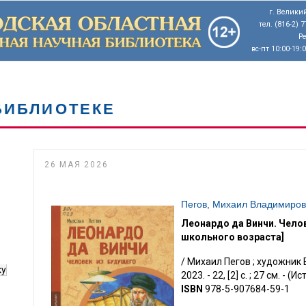
г. Великий
тел. (816-2) 
Р
вс-пт 10:00-19:
БИБЛИОТЕКЕ
26 МАЯ 2026
Пегов, Михаил Владимиров
Леонардо да Винчи. Чело
школьного возраста]
/ Михаил Пегов ; художник 
ку
2023. - 22, [2] с. ; 27 см. - 
ISBN
978-5-907684-59-1