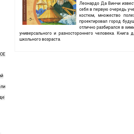
Леонардо Да Винчи извест
себя в первую очередь уч
костюм, множество пол
проектировал город будущ
отлично разбирался в хими
универсального и разностороннего человека. Книга 
школьного возраста.
НОЕ
ий
ели
де