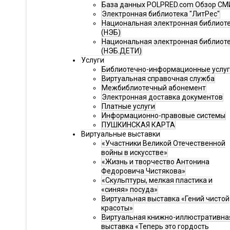
База данных POLPRED.com Обзор СМ
Электронная библиотека "ЛитРес"
Национальная электронная библиот
(НЭБ)
Национальная электронная библиот
(НЭБ.ДЕТИ)
Услуги
Библиотечно-информационные услу
Виртуальная справочная служба
Межбиблиотечный абонемент
Электронная доставка документов
Платные услуги
Информационно-правовые системы
ПУШКИНСКАЯ КАРТА
Виртуальные выставки
«Участники Великой Отечественной
войны в искусстве»
«Жизнь и творчество Антонина
Федоровича Чистякова»
«Скульптуры, мелкая пластика и
«синяя» посуда»
Виртуальная выставка «Гений чистой
красоты»
Виртуальная книжно-иллюстративна
выставка «Теперь это гордость