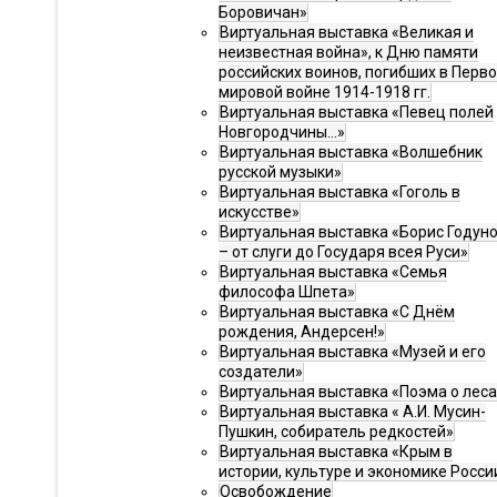
Боровичан»
Виртуальная выставка «Великая и
неизвестная война», к Дню памяти
российских воинов, погибших в Перв
мировой войне 1914-1918 гг.
Виртуальная выставка «Певец полей
Новгородчины…»
Виртуальная выставка «Волшебник
русской музыки»
Виртуальная выставка «Гоголь в
искусстве»
Виртуальная выставка «Борис Годун
– от слуги до Государя всея Руси»
Виртуальная выставка «Семья
философа Шпета»
Виртуальная выставка «С Днём
рождения, Андерсен!»
Виртуальная выставка «Музей и его
создатели»
Виртуальная выставка «Поэма о леса
Виртуальная выставка « А.И. Мусин-
Пушкин, собиратель редкостей»
Виртуальная выставка «Крым в
истории, культуре и экономике Росси
Освобождение