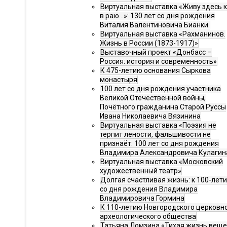
Виртуальная выставка «Живу здесь 
в раю…»: 130 лет со дня рождения
Виталия Валентиновича Бианки.
Виртуальная выставка «Рахманинов.
Жизнь в России (1873-1917)»
Выставочный проект «Донбасс –
Россия: история и современность»
К 475-летию основания Сыркова
монастыря
100 лет со дня рождения участника
Великой Отечественной войны,
Почётного гражданина Старой Руссы
Ивана Николаевича Вязинина
Виртуальная выставка «Поэзия не
терпит лености, фальшивости не
признаёт: 100 лет со дня рождения
Владимира Александровича Кулагин
Виртуальная выставка «Московский
художественный театр»
Долгая счастливая жизнь: к 100-лет
со дня рождения Владимира
Владимировича Гормина
К 110-летию Новгородского церковн
археологического общества
Татьяна Ломзина «Тихая жизнь веще