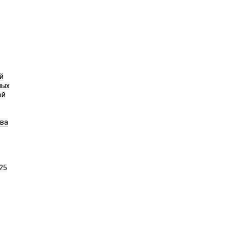
й
ных
ой
ава
25