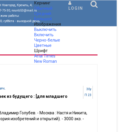
Кернинг
 Новгород, Кремль, 4;
Обычный
LOGIN
77-75-30, nounb53@mail.ru
Средний
ежим работы:
Большой
00; суббота - выходной день
Изображения
Выключить
Включить
Черно-белые
Цветные
Шрифт
Arial
Times
New Roman
.
ич.
30у
П 23
век из будущего : [для младшего
Владимир Голубев. - Москва : Настя и Никита,
(История изобретений и открытий). - 3000 экз. -