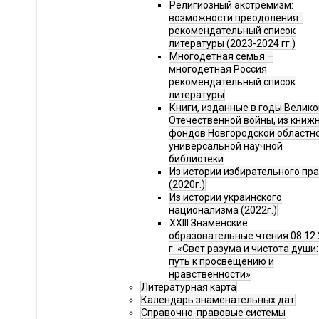
Религиозный экстремизм:
возможности преодоления :
рекомендательный список
литературы (2023-2024 гг.)
Многодетная семья –
многодетная Россия
рекомендательный список
литературы
Книги, изданные в годы Велико
Отечественной войны, из книж
фондов Новгородской областн
универсальной научной
библиотеки
Из истории избирательного пр
(2020г.)
Из истории украинского
национализма (2022г.)
XXIII Знаменские
образовательные чтения 08.12.
г. «Свет разума и чистота души:
путь к просвещению и
нравственности»
Литературная карта
Календарь знаменательных дат
Справочно-правовые системы