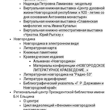
Надежда Петровна Ламанова - модельер
Виртуальная книжная выставка «Центр духовной
жизни Новгородской республики: к 920 - летию со
дня основания Антониева монастыря»
Виртуальная книжная выставка «Славянская
мифология: ночь Ивана Купалы»
Виртуальная книжно-иллюстративная выставка
«Чукотка. Юрий Рытхэу.»
Новгородика
Новгородика в электронном виде
Литературная карта
Книжные памятники
Краеведческие издания
Альманах «Новгородика»
Материалы конференции «НОВГОРОДСКОЕ
ЛИТЕРАТУРНОЕ КРАЕВЕДЕНИЕ...»
Литературная новгородика на "Радио-53"
Литература-аудиоформат
Библиографический указатель «Г. Р. Державин и
Новгородский край»
Региональный центр Президентской библиотеки имени
Б.Н. Ельцина
О центре
Цикл видеолекций «Феномен новгородской
реставрации»