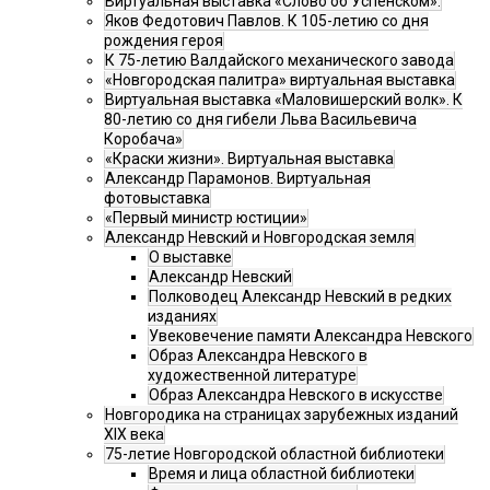
Виртуальная выставка «Слово об Успенском».
Яков Федотович Павлов. К 105-летию со дня
рождения героя
К 75-летию Валдайского механического завода
«Новгородская палитра» виртуальная выставка
Виртуальная выставка «Маловишерский волк». К
80-летию со дня гибели Льва Васильевича
Коробача»
«Краски жизни». Виртуальная выставка
Александр Парамонов. Виртуальная
фотовыставка
«Первый министр юстиции»
Александр Невский и Новгородская земля
О выставке
Александр Невский
Полководец Александр Невский в редких
изданиях
Увековечение памяти Александра Невского
Образ Александра Невского в
художественной литературе
Образ Александра Невского в искусстве
Новгородика на страницах зарубежных изданий
XIX века
75-летие Новгородской областной библиотеки
Время и лица областной библиотеки