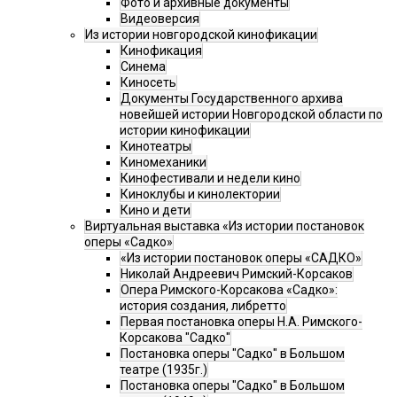
Фото и архивные документы
Видеоверсия
Из истории новгородской кинофикации
Кинофикация
Синема
Киносеть
Документы Государственного архива
новейшей истории Новгородской области по
истории кинофикации
Кинотеатры
Киномеханики
Кинофестивали и недели кино
Киноклубы и кинолектории
Кино и дети
Виртуальная выставка «Из истории постановок
оперы «Садко»
«Из истории постановок оперы «САДКО»
Николай Андреевич Римский-Корсаков
Опера Римского-Корсакова «Садко»:
история создания, либретто
Первая постановка оперы Н.А. Римского-
Корсакова "Садко"
Постановка оперы "Садко" в Большом
театре (1935г.)
Постановка оперы "Садко" в Большом