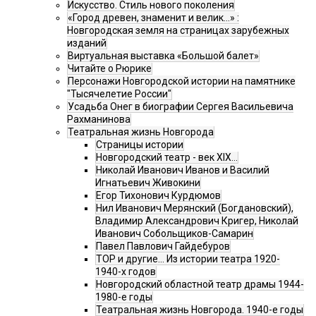
Искусство. Стиль нового поколения
«Город древен, знаменит и велик…» :
Новгородская земля на страницах зарубежных
изданий
Виртуальная выставка «Большой балет»
Читайте о Рюрике
Персонажи Новгородской истории на памятнике
"Тысячелетие России"
Усадьба Онег в биографии Сергея Васильевича
Рахманинова
Театральная жизнь Новгорода
Страницы истории
Новгородский театр - век XIX…
Николай Иванович Иванов и Василий
Игнатьевич Живокини
Егор Тихонович Курдюмов
Нил Иванович Мерянский (Богдановский),
Владимир Александрович Кригер, Николай
Иванович Собольщиков-Самарин
Павел Павлович Гайдебуров
ТОР и другие… Из истории театра 1920-
1940-х годов
Новгородский областной театр драмы 1944-
1980-е годы
Театральная жизнь Новгорода. 1940-е годы