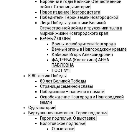
Боровичи в годы Великой Отечественной
войны. Страницы истории
Новое издание Новгородстата
Победители. Герои земли Новгородской
Лица Победы: участники Великой
Отечественной войны и труженики тыла в
мирной жизни Новгородского края
ВЕЧНЫЙ ОГОНЬ
Воины-освободители Новгорода
Вечный огонь в Новгородском кремле
Каберов Игорь Александрович
ФАДЕЕВА (Костюхина) АННА
ПАВЛОВНА
ПОСТ №1
К 80-летию Победы
80 лет Великой Победы
Страницы семейной славы
Победившие – навечно в памяти
Освобождение Новгорода и Новгородской
земли
Суды истории
Виртуальная выставка - Герои подполья
Герои подполья. О выставке.
Волотовское подполье
О выставке