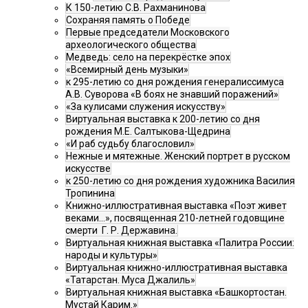
К 150-летию С.В. Рахманинова
Сохраняя память о Победе
Первые председатели Московского
археологического общества
Медведь: село на перекрёстке эпох
«Всемирный день музыки»
к 295-летию со дня рождения генералиссимуса
А.В. Суворова «В боях не знавший поражений»
«За кулисами служения искусству»
Виртуальная выставка к 200-летию со дня
рождения М.Е. Салтыкова-Щедрина
«И раб судьбу благословил»
Нежные и мятежные. Женский портрет в русском
искусстве
к 250-летию со дня рождения художника Василия
Тропинина
Книжно-иллюстративная выставка «Поэт живет
веками…», посвященная 210-летней годовщине
смерти Г. Р. Державина.
Виртуальная книжная выставка «Палитра России:
народы и культуры»
Виртуальная книжно-иллюстративная выставка
«Татарстан. Муса Джалиль»
Виртуальная книжная выставка «Башкортостан.
Мустай Карим.»