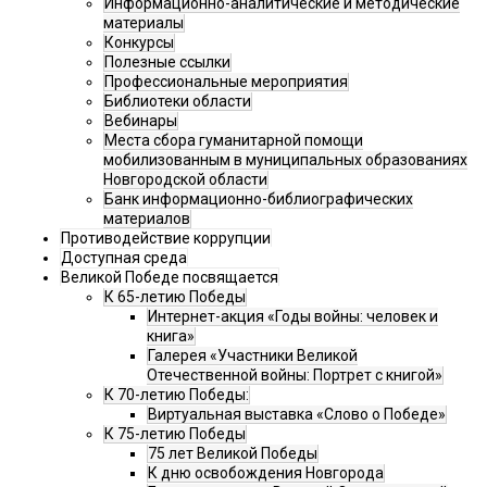
Информационно-аналитические и методические
материалы
Конкурсы
Полезные ссылки
Профессиональные мероприятия
Библиотеки области
Вебинары
Места сбора гуманитарной помощи
мобилизованным в муниципальных образованиях
Новгородской области
Банк информационно-библиографических
материалов
Противодействие коррупции
Доступная среда
Великой Победе посвящается
К 65-летию Победы
Интернет-акция «Годы войны: человек и
книга»
Галерея «Участники Великой
Отечественной войны: Портрет с книгой»
К 70-летию Победы:
Виртуальная выставка «Слово о Победе»
К 75-летию Победы
75 лет Великой Победы
К дню освобождения Новгорода