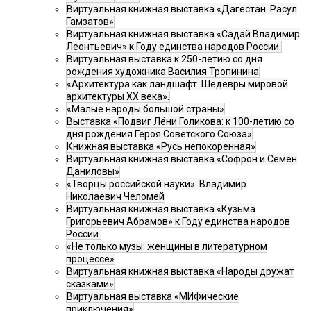
Виртуальная книжная выставка «Дагестан. Расул
Гамзатов»
Виртуальная книжная выставка «Садай Владимир
Леонтьевич» к Году единства народов России.
Виртуальная выставка к 250-летию со дня
рождения художника Василия Тропинина
«Архитектура как ландшафт. Шедевры мировой
архитектуры XX века».
«Малые народы большой страны»
Выставка «Подвиг Лёни Голикова: к 100-летию со
дня рождения Героя Советского Союза»
Книжная выставка «Русь непокоренная»
Виртуальная книжная выставка «Софрон и Семен
Даниловы»
«Творцы российской науки». Владимир
Николаевич Челомей
Виртуальная книжная выставка «Кузьма
Григорьевич Абрамов» к Году единства народов
России.
«Не только музы: женщины в литературном
процессе»
Виртуальная книжная выставка «Народы дружат
сказками»
Виртуальная выставка «МИФические
приключения»