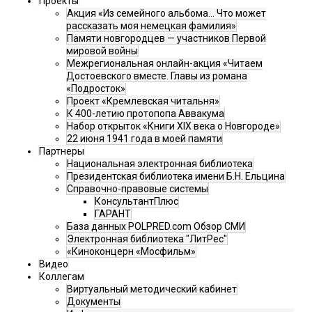
Проекты
Акция «Из семейного альбома... Что может
рассказать моя немецкая фамилия»
Памяти новгородцев — участников Первой
мировой войны
Межрегиональная онлайн-акция «Читаем
Достоевского вместе. Главы из романа
«Подросток»
Проект «Кремлевская читальня»
К 400-летию протопопа Аввакума
Набор открыток «Книги XIX века о Новгороде»
22 июня 1941 года в моей памяти
Партнеры
Национальная электронная библиотека
Президентская библиотека имени Б.Н. Ельцина
Справочно-правовые системы
КонсультантПлюс
ГАРАНТ
База данных POLPRED.com Обзор СМИ
Электронная библиотека "ЛитРес"
«Киноконцерн «Мосфильм»
Видео
Коллегам
Виртуальный методический кабинет
Документы