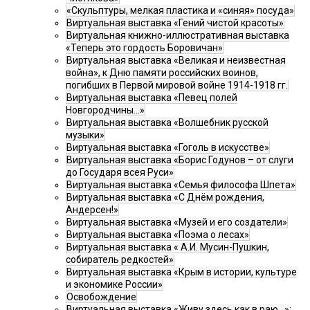
«Скульптуры, мелкая пластика и «синяя» посуда»
Виртуальная выставка «Гений чистой красоты»
Виртуальная книжно-иллюстративная выставка
«Теперь это гордость Боровичан»
Виртуальная выставка «Великая и неизвестная
война», к Дню памяти российских воинов,
погибших в Первой мировой войне 1914-1918 гг.
Виртуальная выставка «Певец полей
Новгородчины…»
Виртуальная выставка «Волшебник русской
музыки»
Виртуальная выставка «Гоголь в искусстве»
Виртуальная выставка «Борис Годунов – от слуги
до Государя всея Руси»
Виртуальная выставка «Семья философа Шпета»
Виртуальная выставка «С Днём рождения,
Андерсен!»
Виртуальная выставка «Музей и его создатели»
Виртуальная выставка «Поэма о лесах»
Виртуальная выставка « А.И. Мусин-Пушкин,
собиратель редкостей»
Виртуальная выставка «Крым в истории, культуре
и экономике России»
Освобождение
Виртуальная выставка «Живу здесь как в раю…»: