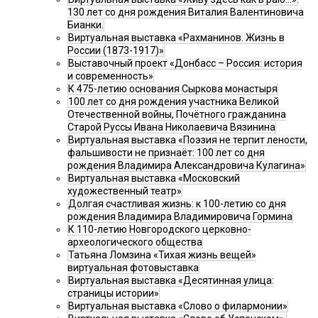
130 лет со дня рождения Виталия Валентиновича
Бианки.
Виртуальная выставка «Рахманинов. Жизнь в
России (1873-1917)»
Выставочный проект «Донбасс – Россия: история
и современность»
К 475-летию основания Сыркова монастыря
100 лет со дня рождения участника Великой
Отечественной войны, Почётного гражданина
Старой Руссы Ивана Николаевича Вязинина
Виртуальная выставка «Поэзия не терпит лености,
фальшивости не признаёт: 100 лет со дня
рождения Владимира Александровича Кулагина»
Виртуальная выставка «Московский
художественный театр»
Долгая счастливая жизнь: к 100-летию со дня
рождения Владимира Владимировича Гормина
К 110-летию Новгородского церковно-
археологического общества
Татьяна Ломзина «Тихая жизнь вещей»
виртуальная фотовыставка
Виртуальная выставка «Десятинная улица:
страницы истории»
Виртуальная выставка «Слово о филармонии»