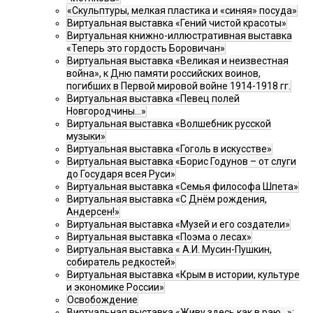
«Скульптуры, мелкая пластика и «синяя» посуда»
Виртуальная выставка «Гений чистой красоты»
Виртуальная книжно-иллюстративная выставка
«Теперь это гордость Боровичан»
Виртуальная выставка «Великая и неизвестная
война», к Дню памяти российских воинов,
погибших в Первой мировой войне 1914-1918 гг.
Виртуальная выставка «Певец полей
Новгородчины…»
Виртуальная выставка «Волшебник русской
музыки»
Виртуальная выставка «Гоголь в искусстве»
Виртуальная выставка «Борис Годунов – от слуги
до Государя всея Руси»
Виртуальная выставка «Семья философа Шпета»
Виртуальная выставка «С Днём рождения,
Андерсен!»
Виртуальная выставка «Музей и его создатели»
Виртуальная выставка «Поэма о лесах»
Виртуальная выставка « А.И. Мусин-Пушкин,
собиратель редкостей»
Виртуальная выставка «Крым в истории, культуре
и экономике России»
Освобождение
Виртуальная выставка «Живу здесь как в раю…»: