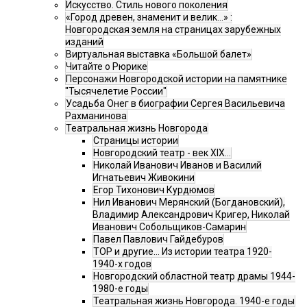
Искусство. Стиль нового поколения
«Город древен, знаменит и велик…» :
Новгородская земля на страницах зарубежных
изданий
Виртуальная выставка «Большой балет»
Читайте о Рюрике
Персонажи Новгородской истории на памятнике
"Тысячелетие России"
Усадьба Онег в биографии Сергея Васильевича
Рахманинова
Театральная жизнь Новгорода
Страницы истории
Новгородский театр - век XIX…
Николай Иванович Иванов и Василий
Игнатьевич Живокини
Егор Тихонович Курдюмов
Нил Иванович Мерянский (Богдановский),
Владимир Александрович Кригер, Николай
Иванович Собольщиков-Самарин
Павел Павлович Гайдебуров
ТОР и другие… Из истории театра 1920-
1940-х годов
Новгородский областной театр драмы 1944-
1980-е годы
Театральная жизнь Новгорода. 1940-е годы