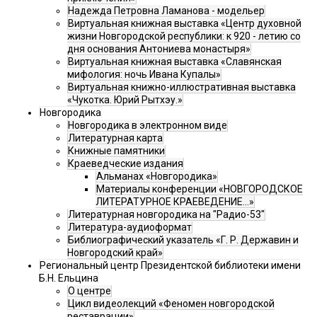
Надежда Петровна Ламанова - модельер
Виртуальная книжная выставка «Центр духовной
жизни Новгородской республики: к 920 - летию со
дня основания Антониева монастыря»
Виртуальная книжная выставка «Славянская
мифология: ночь Ивана Купалы»
Виртуальная книжно-иллюстративная выставка
«Чукотка. Юрий Рытхэу.»
Новгородика
Новгородика в электронном виде
Литературная карта
Книжные памятники
Краеведческие издания
Альманах «Новгородика»
Материалы конференции «НОВГОРОДСКОЕ
ЛИТЕРАТУРНОЕ КРАЕВЕДЕНИЕ...»
Литературная новгородика на "Радио-53"
Литература-аудиоформат
Библиографический указатель «Г. Р. Державин и
Новгородский край»
Региональный центр Президентской библиотеки имени
Б.Н. Ельцина
О центре
Цикл видеолекций «Феномен новгородской
реставрации»