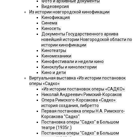
Фото и архивные документы
Видеоверсия
Из истории новгородской кинофикации
Кинофикация
Синема
Киносеть
Документы Государственного архива
новейшей истории Новгородской области по
истории кинофикации
Кинотеатры
Киномеханики
Кинофестивали и недели кино
Киноклубы и кинолектории
Кино и дети
Виртуальная выставка «Из истории постановок
оперы «Садко»
«Из истории постановок оперы «САДКО»
Николай Андреевич Римский-Корсаков
Опера Римского-Корсакова «Садко»:
история создания, либретто
Первая постановка оперы Н.А. Римского-
Корсакова "Садко"
Постановка оперы "Садко" в Большом
театре (1935г.)
Постановка оперы "Садко" в Большом