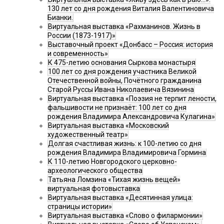
130 лет со дня рождения Виталия Валентиновича
Бианки.
Виртуальная выставка «Рахманинов. Жизнь в
России (1873-1917)»
Выставочный проект «Донбасс – Россия: история
и современность»
К 475-летию основания Сыркова монастыря
100 лет со дня рождения участника Великой
Отечественной войны, Почётного гражданина
Старой Руссы Ивана Николаевича Вязинина
Виртуальная выставка «Поэзия не терпит лености,
фальшивости не признаёт: 100 лет со дня
рождения Владимира Александровича Кулагина»
Виртуальная выставка «Московский
художественный театр»
Долгая счастливая жизнь: к 100-летию со дня
рождения Владимира Владимировича Гормина
К 110-летию Новгородского церковно-
археологического общества
Татьяна Ломзина «Тихая жизнь вещей»
виртуальная фотовыставка
Виртуальная выставка «Десятинная улица:
страницы истории»
Виртуальная выставка «Слово о филармонии»