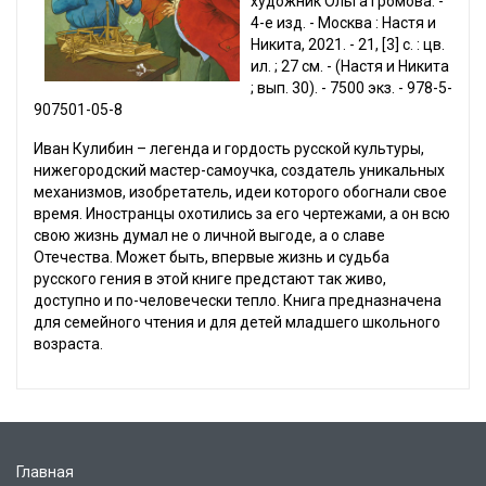
художник Ольга Громова. -
4-е изд. - Москва : Настя и
Никита, 2021. - 21, [3] с. : цв.
ил. ; 27 см. - (Настя и Никита
; вып. 30). - 7500 экз. - 978-5-
907501-05-8
Иван Кулибин – легенда и гордость русской культуры,
нижегородский мастер-самоучка, создатель уникальных
механизмов, изобретатель, идеи которого обогнали свое
время. Иностранцы охотились за его чертежами, а он всю
свою жизнь думал не о личной выгоде, а о славе
Отечества. Может быть, впервые жизнь и судьба
русского гения в этой книге предстают так живо,
доступно и по-человечески тепло. Книга предназначена
для семейного чтения и для детей младшего школьного
возраста.
Главная