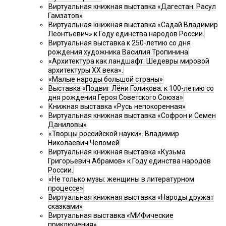
Виртуальная книжная выставка «Дагестан. Расул
Гамзатов»
Виртуальная книжная выставка «Садай Владимир
Леонтьевич» к Году единства народов России.
Виртуальная выставка к 250-летию со дня
рождения художника Василия Тропинина
«Архитектура как ландшафт. Шедевры мировой
архитектуры XX века».
«Малые народы большой страны»
Выставка «Подвиг Лёни Голикова: к 100-летию со
дня рождения Героя Советского Союза»
Книжная выставка «Русь непокоренная»
Виртуальная книжная выставка «Софрон и Семен
Даниловы»
«Творцы российской науки». Владимир
Николаевич Челомей
Виртуальная книжная выставка «Кузьма
Григорьевич Абрамов» к Году единства народов
России.
«Не только музы: женщины в литературном
процессе»
Виртуальная книжная выставка «Народы дружат
сказками»
Виртуальная выставка «МИФические
приключения»