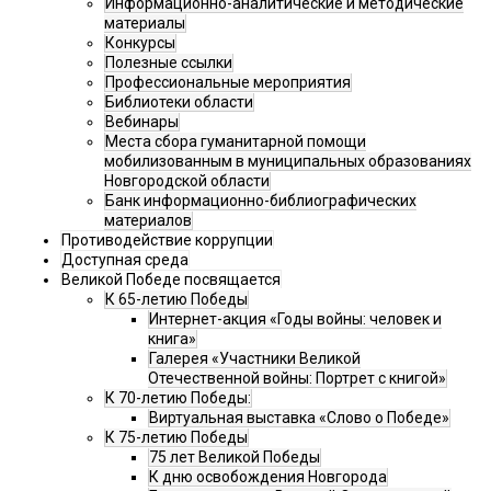
Информационно-аналитические и методические
материалы
Конкурсы
Полезные ссылки
Профессиональные мероприятия
Библиотеки области
Вебинары
Места сбора гуманитарной помощи
мобилизованным в муниципальных образованиях
Новгородской области
Банк информационно-библиографических
материалов
Противодействие коррупции
Доступная среда
Великой Победе посвящается
К 65-летию Победы
Интернет-акция «Годы войны: человек и
книга»
Галерея «Участники Великой
Отечественной войны: Портрет с книгой»
К 70-летию Победы:
Виртуальная выставка «Слово о Победе»
К 75-летию Победы
75 лет Великой Победы
К дню освобождения Новгорода