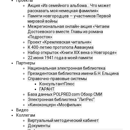
Проекты
Акция «Из семейного альбома... Что может
рассказать моя немецкая фамилия»
Памяти новгородцев — участников Первой
мировой войны
Межрегиональная онлайн-акция «Читаем
Достоевского вместе. Главы из романа
«Подросток»
Проект «Кремлевская читальня»
К 400-летию протопопа Аввакума
Набор открыток «Книги XIX века о Новгороде»
22 июня 1941 года в моей памяти
Партнеры
Национальная электронная библиотека
Президентская библиотека имени Б.Н. Ельцина
Справочно-правовые системы
КонсультантПлюс
ГАРАНТ
База данных POLPRED.com Обзор СМИ
Электронная библиотека "ЛитРес"
«Киноконцерн «Мосфильм»
Видео
Коллегам
Виртуальный методический кабинет
Документы