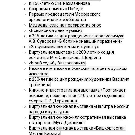
К 150-летию С.В. Рахманинова
Сохраняя память о Победе
Первые председатели Московского
археологического общества
Медведь: село на перекрёстке эпох
«Всемирный день музыки»
к 295-летию со дня рождения генералиссимуса
А.В. Суворова «В боях не знавший поражений»
«За кулисами служения искусству»
Виртуальная выставка к 200-летию со дня
рождения М.Е. Салтыкова-Щедрина
«И раб судьбу благословил»
Нежные и мятежные. Женский портрет в русском
искусстве
к 250-летию со дня рождения художника Василия
Тропинина
Книжно-иллюстративная выставка «Поэт живет
веками…», посвященная 210-летней годовщине
смерти Г. Р. Державина.
Виртуальная книжная выставка «Палитра России:
народы и культуры»
Виртуальная книжно-иллюстративная выставка
«Татарстан. Муса Джалиль»
Виртуальная книжная выставка «Башкортостан.
Мустай Карим.»