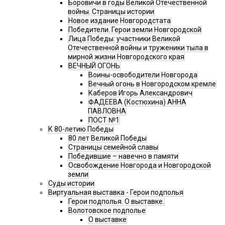
Боровичи в годы Великой Отечественной
войны. Страницы истории
Новое издание Новгородстата
Победители. Герои земли Новгородской
Лица Победы: участники Великой
Отечественной войны и труженики тыла в
мирной жизни Новгородского края
ВЕЧНЫЙ ОГОНЬ
Воины-освободители Новгорода
Вечный огонь в Новгородском кремле
Каберов Игорь Александрович
ФАДЕЕВА (Костюхина) АННА
ПАВЛОВНА
ПОСТ №1
К 80-летию Победы
80 лет Великой Победы
Страницы семейной славы
Победившие – навечно в памяти
Освобождение Новгорода и Новгородской
земли
Суды истории
Виртуальная выставка - Герои подполья
Герои подполья. О выставке.
Волотовское подполье
О выставке