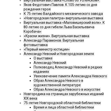
Виртуальная выставка «Слово об Успенском».
Яков Федотович Павлов. К 105-летию со дня
рождения героя
К 75-летию Валдайского механического завода
«Новгородская палитра» виртуальная выставка
Виртуальная выставка «Маловишерский волк». К
80-летию со дня гибели Льва Васильевича
Коробача»
«Краски жизни». Виртуальная выставка
Александр Парамонов. Виртуальная
фотовыставка
«Первый министр юстиции»
Александр Невский и Новгородская земля
О выставке
Александр Невский
Полководец Александр Невский в редких
изданиях
Увековечение памяти Александра Невского
Образ Александра Невского в
художественной литературе
Образ Александра Невского в искусстве
Новгородика на страницах зарубежных изданий
XIX века
75-летие Новгородской областной библиотеки
Время и лица областной библиотеки