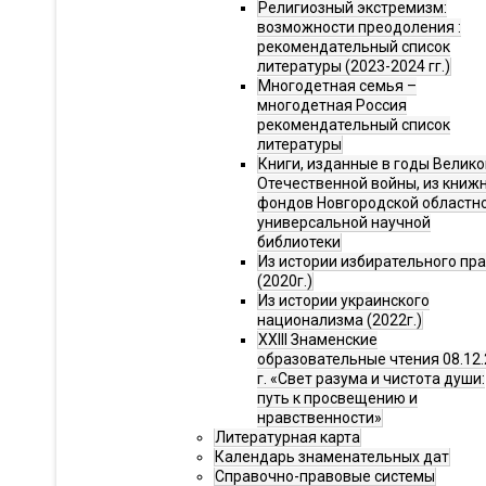
Религиозный экстремизм:
возможности преодоления :
рекомендательный список
литературы (2023-2024 гг.)
Многодетная семья –
многодетная Россия
рекомендательный список
литературы
Книги, изданные в годы Велико
Отечественной войны, из книж
фондов Новгородской областн
универсальной научной
библиотеки
Из истории избирательного пр
(2020г.)
Из истории украинского
национализма (2022г.)
XXIII Знаменские
образовательные чтения 08.12.
г. «Свет разума и чистота души:
путь к просвещению и
нравственности»
Литературная карта
Календарь знаменательных дат
Справочно-правовые системы