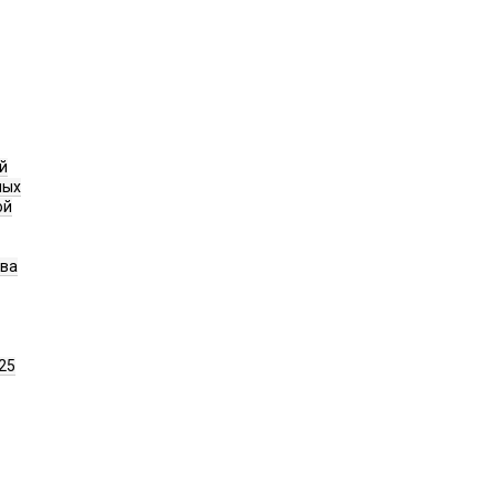
й
ных
ой
ава
25