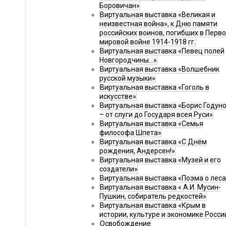
Боровичан»
Виртуальная выставка «Великая и
неизвестная война», к Дню памяти
российских воинов, погибших в Перв
мировой войне 1914-1918 гг.
Виртуальная выставка «Певец полей
Новгородчины…»
Виртуальная выставка «Волшебник
русской музыки»
Виртуальная выставка «Гоголь в
искусстве»
Виртуальная выставка «Борис Годун
– от слуги до Государя всея Руси»
Виртуальная выставка «Семья
философа Шпета»
Виртуальная выставка «С Днём
рождения, Андерсен!»
Виртуальная выставка «Музей и его
создатели»
Виртуальная выставка «Поэма о леса
Виртуальная выставка « А.И. Мусин-
Пушкин, собиратель редкостей»
Виртуальная выставка «Крым в
истории, культуре и экономике Росси
Освобождение