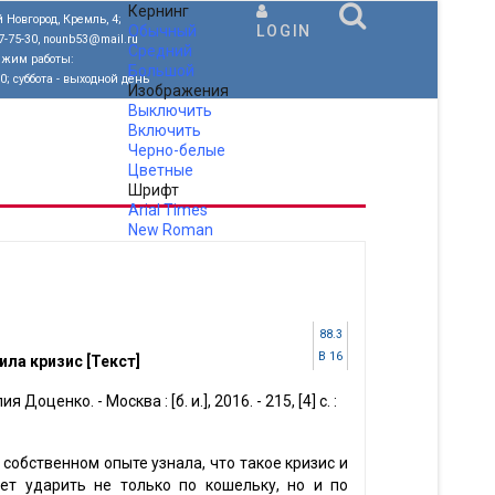
Кернинг
 Новгород, Кремль, 4;
Обычный
LOGIN
77-75-30, nounb53@mail.ru
Средний
ежим работы:
Большой
00; суббота - выходной день
Изображения
Выключить
Включить
Черно-белые
Цветные
Шрифт
Arial
Times
New Roman
.
88.3
В 16
ла кризис [Текст]
Доценко. - Москва : [б. и.], 2016. - 215, [4] с. :
 собственном опыте узнала, что такое кризис и
ет ударить не только по кошельку, но и по