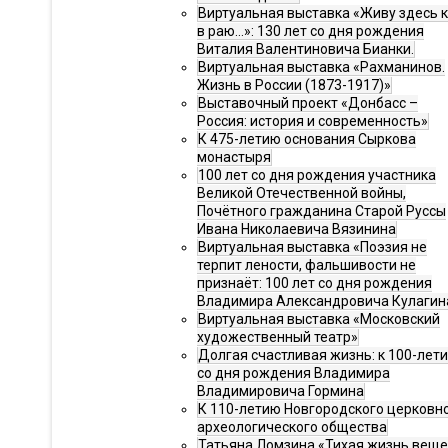
Виртуальная выставка «Живу здесь 
в раю…»: 130 лет со дня рождения
Виталия Валентиновича Бианки.
Виртуальная выставка «Рахманинов.
Жизнь в России (1873-1917)»
Выставочный проект «Донбасс –
Россия: история и современность»
К 475-летию основания Сыркова
монастыря
100 лет со дня рождения участника
Великой Отечественной войны,
Почётного гражданина Старой Руссы
Ивана Николаевича Вязинина
Виртуальная выставка «Поэзия не
терпит лености, фальшивости не
признаёт: 100 лет со дня рождения
Владимира Александровича Кулагин
Виртуальная выставка «Московский
художественный театр»
Долгая счастливая жизнь: к 100-лет
со дня рождения Владимира
Владимировича Гормина
К 110-летию Новгородского церковн
археологического общества
Татьяна Ломзина «Тихая жизнь веще