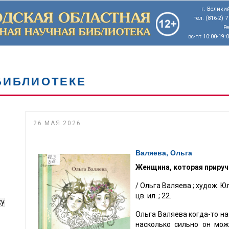
г. Великий
тел. (816-2) 
Р
вс-пт 10:00-19:
БИБЛИОТЕКЕ
26 МАЯ 2026
Валяева, Ольга
Женщина, которая приручи
/ Ольга Валяева ; худож. Юлия 
цв. ил. ; 22.
ку
Ольга Валяева когда-то на
насколько сильно он мож