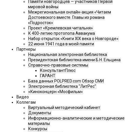
Памяти новгородцев — участников Первой
мировой войны
Межрегиональная онлайн-акция «Читаем
Достоевского вместе. Главы из романа
«Подросток»
Проект «Кремлевская читальня»
К 400-летию протопопа Аввакума
Набор открыток «Книги XIX века о Новгороде»
22 июня 1941 года в моей памяти
Партнеры
Национальная электронная библиотека
Президентская библиотека имени Б.Н. Ельцина
Справочно-правовые системы
КонсультантПлюс
ГАРАНТ
База данных POLPRED.com Обзор СМИ
Электронная библиотека "ЛитРес"
«Киноконцерн «Мосфильм»
Видео
Коллегам
Виртуальный методический кабинет
Документы
Информационно-аналитические и методические
материалы
Конкурсы