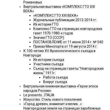
Романовых
Виртуальная выставка «КОМПЛЕКС ГТО XXI
ВЕКА»
«КОМПЛЕКС ГТО XXI ВЕКА»
Журнальные публикации 2013-2014 гг.
Из истории ГТО
Комплекс ГТО на страницах новгородских
газет 1970-1980-х годов
Значки ГТО (СССР)
ПОСТАНОВЛЕНИЕ от 11 июня 2014 г. № 540
Приказ Минспорта от 19 августа 2014 г.
К 100-летию XV Археологического съезда в
Новгороде
Из истории съезда
Участники съезда
Cъезд на страницах газеты "Новгородская
жизнь" 1911г.
Работа съезда
Вокруг съезда
Виртуальная книжная выставка «Герои эпоса
народов России»
Le presento...ITALIA
Искусство. Стиль нового поколения
«Город древен, знаменит и велик…» :
Новгородская земля на страницах зарубежных