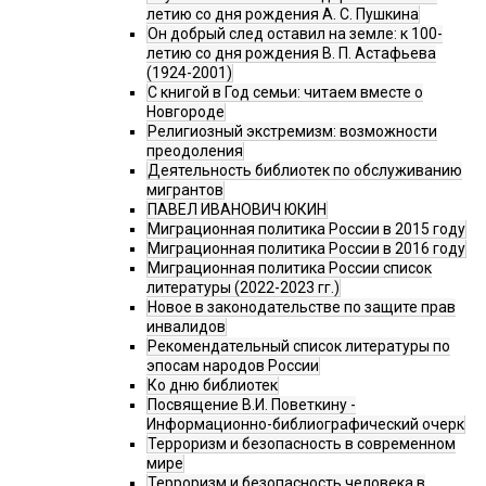
летию со дня рождения А. С. Пушкина
Он добрый след оставил на земле: к 100-
летию со дня рождения В. П. Астафьева
(1924-2001)
С книгой в Год семьи: читаем вместе о
Новгороде
Религиозный экстремизм: возможности
преодоления
Деятельность библиотек по обслуживанию
мигрантов
ПАВЕЛ ИВАНОВИЧ ЮКИН
Миграционная политика России в 2015 году
Миграционная политика России в 2016 году
Миграционная политика России список
литературы (2022-2023 гг.)
Новое в законодательстве по защите прав
инвалидов
Рекомендательный список литературы по
эпосам народов России
Ко дню библиотек
Посвящение В.И. Поветкину -
Информационно-библиографический очерк
Терроризм и безопасность в современном
мире
Терроризм и безопасность человека в