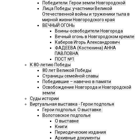
Победители. Герои земли Новгородской
Лица Победы: участники Великой
Отечественной войны и труженики тыла в
мирной жизни Новгородского края
ВЕЧНЫЙ ОГОНЬ
Воины-освободители Новгорода
Вечный огонь в Новгородском кремле
Каберов Игорь Александрович
ФАДЕЕВА (Костюхина) АННА
ПАВЛОВНА
ПОСТ №1
К 80-летию Победы
80 лет Великой Победы
Страницы семейной славы
Победившие – навечно в памяти
Освобождение Новгорода и Новгородской
земли
Суды истории
Виртуальная выставка - Герои подполья
Герои подполья. О выставке.
Волотовское подполье
О выставке
Книги
Периодические издания
Архивные документы