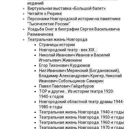
изданий
Виртуальная выставка «Большой балет»
Читайте о Рюрике
Персонажи Новгородской истории на памятнике
"Тысячелетие России"
Усадьба Онег в биографии Сергея Васильевича
Рахманинова
Театральная жизнь Новгорода
Страницы истории
Новгородский театр - век XIX…
Николай Иванович Иванов и Василий
Игнатьевич Живокини
Егор Тихонович Курдюмов
Нил Иванович Мерянский (Богдановский),
Владимир Александрович Кригер, Николай
Иванович Собольщиков-Самарин
Павел Павлович Гайдебуров
ТОР и другие… Из истории театра 1920-
1940-х годов
Новгородский областной театр драмы 1944-
1980-е годы
Театральная жизнь Новгорода. 1940-е годы
Театральная жизнь Новгорода. 1950-е годы
Театральная жизнь Новгорода. 1960-е годы
Театральная жизнь Новгорода. 1970-е годы