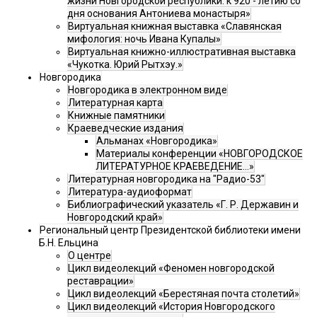
жизни Новгородской республики: к 920 - летию со
дня основания Антониева монастыря»
Виртуальная книжная выставка «Славянская
мифология: ночь Ивана Купалы»
Виртуальная книжно-иллюстративная выставка
«Чукотка. Юрий Рытхэу.»
Новгородика
Новгородика в электронном виде
Литературная карта
Книжные памятники
Краеведческие издания
Альманах «Новгородика»
Материалы конференции «НОВГОРОДСКОЕ
ЛИТЕРАТУРНОЕ КРАЕВЕДЕНИЕ...»
Литературная новгородика на "Радио-53"
Литература-аудиоформат
Библиографический указатель «Г. Р. Державин и
Новгородский край»
Региональный центр Президентской библиотеки имени
Б.Н. Ельцина
О центре
Цикл видеолекций «Феномен новгородской
реставрации»
Цикл видеолекций «Берестяная почта столетий»
Цикл видеолекций «История Новгородского