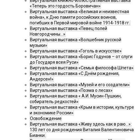
Виртуальная книжно-иллюстративная выставка
«Теперь это гордость Боровичан»
Виртуальная выставка «Великая и неизвестная
война», к Дню памяти российских воинов,
погибших в Первой мировой войне 1914-1918 гг.
Виртуальная выставка «Певец полей
Новгородчины…»
Виртуальная выставка «Волшебник русской
музыки»
Виртуальная выставка «Гоголь в искусстве»
Виртуальная выставка «Борис Годунов – от слуги
до Государя всея Руси»
Виртуальная выставка «Семья философа Шпета»
Виртуальная выставка «С Днём рождения,
Андерсен!»
Виртуальная выставка «Музей и его создатели»
Виртуальная выставка «Поэма о лесах»
Виртуальная выставка « А.И. Мусин-Пушкин,
собиратель редкостей»
Виртуальная выставка «Крым в истории, культуре
и экономике России»
Освобождение
Виртуальная выставка «Живу здесь как в раю…»:
130 лет со дня рождения Виталия Валентиновича
Бианки.