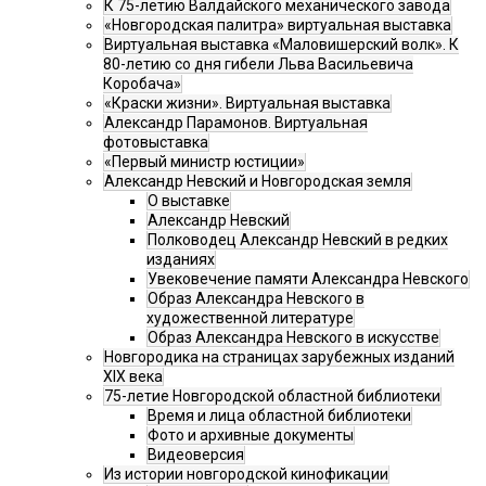
К 75-летию Валдайского механического завода
«Новгородская палитра» виртуальная выставка
Виртуальная выставка «Маловишерский волк». К
80-летию со дня гибели Льва Васильевича
Коробача»
«Краски жизни». Виртуальная выставка
Александр Парамонов. Виртуальная
фотовыставка
«Первый министр юстиции»
Александр Невский и Новгородская земля
О выставке
Александр Невский
Полководец Александр Невский в редких
изданиях
Увековечение памяти Александра Невского
Образ Александра Невского в
художественной литературе
Образ Александра Невского в искусстве
Новгородика на страницах зарубежных изданий
XIX века
75-летие Новгородской областной библиотеки
Время и лица областной библиотеки
Фото и архивные документы
Видеоверсия
Из истории новгородской кинофикации