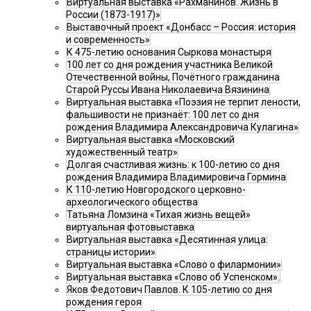
Виртуальная выставка «Рахманинов. Жизнь в
России (1873-1917)»
Выставочный проект «Донбасс – Россия: история
и современность»
К 475-летию основания Сыркова монастыря
100 лет со дня рождения участника Великой
Отечественной войны, Почётного гражданина
Старой Руссы Ивана Николаевича Вязинина
Виртуальная выставка «Поэзия не терпит лености,
фальшивости не признаёт: 100 лет со дня
рождения Владимира Александровича Кулагина»
Виртуальная выставка «Московский
художественный театр»
Долгая счастливая жизнь: к 100-летию со дня
рождения Владимира Владимировича Гормина
К 110-летию Новгородского церковно-
археологического общества
Татьяна Ломзина «Тихая жизнь вещей»
виртуальная фотовыставка
Виртуальная выставка «Десятинная улица:
страницы истории»
Виртуальная выставка «Слово о филармонии»
Виртуальная выставка «Слово об Успенском».
Яков Федотович Павлов. К 105-летию со дня
рождения героя