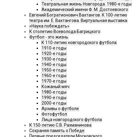
Театральная жизнь Новгорода. 1980-е годы
Академический имени Ф. М. Достоевского
Евгений Богратионович Вахтангов. К 100-летию
театра им. Е. Вахтангова. Виртуальная выставка
«Наука побеждать»
К столетию Всеволода Багрицкого
Футбол - это жизнь
К 110-летию новгородского футбола
1910-е годы
1920-е годы
1930-е годы
1940-е годы
1950-е годы
1960-е годы
1970-е годы
Кожаный мяч
1980-е годы
1990-е годы
2000-е годы
Архивы о футболе
Фотофутбол
Лица новгородского футбола
К 150-летию С.В. Рахманинова
Сохраняя память о Победе
Первые председатели Московского