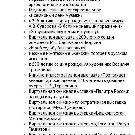
археологического общества
Медведь: село на перекрёстке эпох
«Всемирный день музыки»
к 295-летию со дня рождения генералиссимуса
А.В. Суворова «В боях не знавший поражений»
«За кулисами служения искусству»
Виртуальная выставка к 200-летию со дня
рождения М.Е. Салтыкова-Щедрина
«И раб судьбу благословил»
Нежные и мятежные. Женский портрет в русском
искусстве
к 250-летию со дня рождения художника Василия
Тропинина
Книжно-иллюстративная выставка «Поэт живет
веками…», посвященная 210-летней годовщине
смерти Г. Р. Державина.
Виртуальная книжная выставка «Палитра России:
народы и культуры»
Виртуальная книжно-иллюстративная выставка
«Татарстан. Муса Джалиль»
Виртуальная книжная выставка «Башкортостан.
Мустай Карим.»
Виртуальная книжная выставка «Дагестан. Расул
Гамзатов»
Виртуальная книжная выставка «Садай Владимир