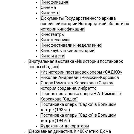
Кинофикация
Синема
Киносеть
Документы Государственного архива
новейшей истории Новгородской области по
истории кинофикации
Кинотеатры
Киномеханики
Кинофестивали и недели кино
Киноклубы и кинолектории
Кино и дети
Виртуальная выставка «Из истории постановок
оперы «Садко»
«Из истории постановок оперы «САДКО»
Николай Андреевич Римский-Корсаков
Опера Римского-Корсакова «Садко»:
история создания, либретто
Первая постановка оперы Н.А. Римского-
Корсакова "Садко"
Постановка оперы "Садко" в Большом
театре (1935г.)
Постановка оперы "Садко" в Большом
театре (1949г.)
Художники-декораторы
Державная династия. К 400-летию Дома