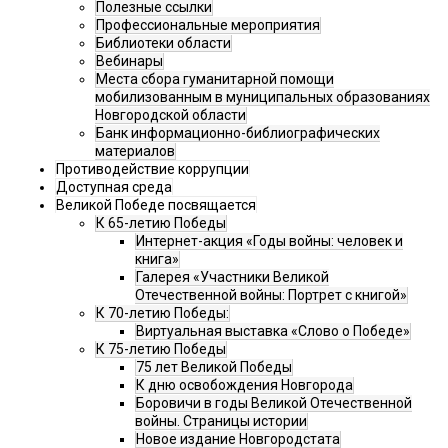
Полезные ссылки
Профессиональные мероприятия
Библиотеки области
Вебинары
Места сбора гуманитарной помощи
мобилизованным в муниципальных образованиях
Новгородской области
Банк информационно-библиографических
материалов
Противодействие коррупции
Доступная среда
Великой Победе посвящается
К 65-летию Победы
Интернет-акция «Годы войны: человек и
книга»
Галерея «Участники Великой
Отечественной войны: Портрет с книгой»
К 70-летию Победы:
Виртуальная выставка «Слово о Победе»
К 75-летию Победы
75 лет Великой Победы
К дню освобождения Новгорода
Боровичи в годы Великой Отечественной
войны. Страницы истории
Новое издание Новгородстата