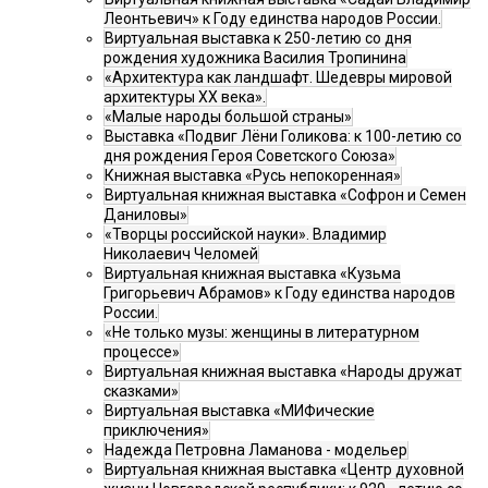
Леонтьевич» к Году единства народов России.
Виртуальная выставка к 250-летию со дня
рождения художника Василия Тропинина
«Архитектура как ландшафт. Шедевры мировой
архитектуры XX века».
«Малые народы большой страны»
Выставка «Подвиг Лёни Голикова: к 100-летию со
дня рождения Героя Советского Союза»
Книжная выставка «Русь непокоренная»
Виртуальная книжная выставка «Софрон и Семен
Даниловы»
«Творцы российской науки». Владимир
Николаевич Челомей
Виртуальная книжная выставка «Кузьма
Григорьевич Абрамов» к Году единства народов
России.
«Не только музы: женщины в литературном
процессе»
Виртуальная книжная выставка «Народы дружат
сказками»
Виртуальная выставка «МИФические
приключения»
Надежда Петровна Ламанова - модельер
Виртуальная книжная выставка «Центр духовной