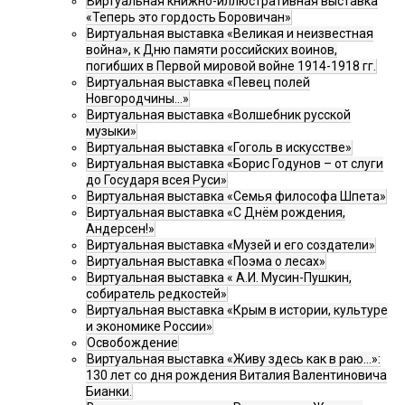
Виртуальная книжно-иллюстративная выставка
«Теперь это гордость Боровичан»
Виртуальная выставка «Великая и неизвестная
война», к Дню памяти российских воинов,
погибших в Первой мировой войне 1914-1918 гг.
Виртуальная выставка «Певец полей
Новгородчины…»
Виртуальная выставка «Волшебник русской
музыки»
Виртуальная выставка «Гоголь в искусстве»
Виртуальная выставка «Борис Годунов – от слуги
до Государя всея Руси»
Виртуальная выставка «Семья философа Шпета»
Виртуальная выставка «С Днём рождения,
Андерсен!»
Виртуальная выставка «Музей и его создатели»
Виртуальная выставка «Поэма о лесах»
Виртуальная выставка « А.И. Мусин-Пушкин,
собиратель редкостей»
Виртуальная выставка «Крым в истории, культуре
и экономике России»
Освобождение
Виртуальная выставка «Живу здесь как в раю…»:
130 лет со дня рождения Виталия Валентиновича
Бианки.