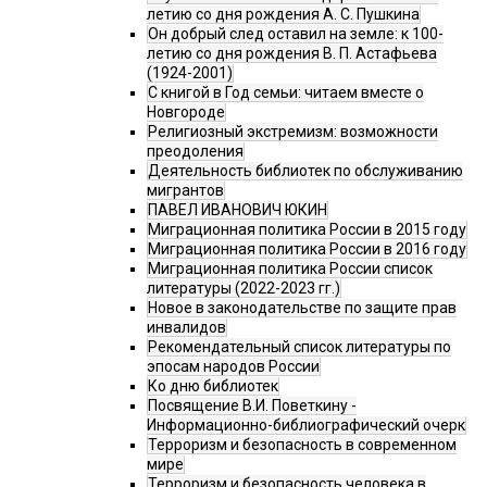
летию со дня рождения А. С. Пушкина
Он добрый след оставил на земле: к 100-
летию со дня рождения В. П. Астафьева
(1924-2001)
С книгой в Год семьи: читаем вместе о
Новгороде
Религиозный экстремизм: возможности
преодоления
Деятельность библиотек по обслуживанию
мигрантов
ПАВЕЛ ИВАНОВИЧ ЮКИН
Миграционная политика России в 2015 году
Миграционная политика России в 2016 году
Миграционная политика России список
литературы (2022-2023 гг.)
Новое в законодательстве по защите прав
инвалидов
Рекомендательный список литературы по
эпосам народов России
Ко дню библиотек
Посвящение В.И. Поветкину -
Информационно-библиографический очерк
Терроризм и безопасность в современном
мире
Терроризм и безопасность человека в