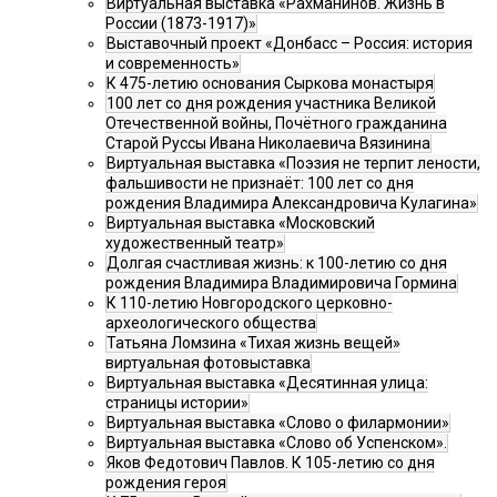
Виртуальная выставка «Рахманинов. Жизнь в
России (1873-1917)»
Выставочный проект «Донбасс – Россия: история
и современность»
К 475-летию основания Сыркова монастыря
100 лет со дня рождения участника Великой
Отечественной войны, Почётного гражданина
Старой Руссы Ивана Николаевича Вязинина
Виртуальная выставка «Поэзия не терпит лености,
фальшивости не признаёт: 100 лет со дня
рождения Владимира Александровича Кулагина»
Виртуальная выставка «Московский
художественный театр»
Долгая счастливая жизнь: к 100-летию со дня
рождения Владимира Владимировича Гормина
К 110-летию Новгородского церковно-
археологического общества
Татьяна Ломзина «Тихая жизнь вещей»
виртуальная фотовыставка
Виртуальная выставка «Десятинная улица:
страницы истории»
Виртуальная выставка «Слово о филармонии»
Виртуальная выставка «Слово об Успенском».
Яков Федотович Павлов. К 105-летию со дня
рождения героя