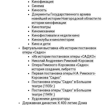
Кинофикация
Синема
Киносеть
Документы Государственного архива
новейшей истории Новгородской области по
истории кинофикации
Кинотеатры
Киномеханики
Кинофестивали и недели кино
Киноклубы и кинолектории
Кино и дети
Виртуальная выставка «Из истории постановок
оперы «Садко»
«Из истории постановок оперы «САДКО»
Николай Андреевич Римский-Корсаков
Опера Римского-Корсакова «Садко»:
история создания, либретто
Первая постановка оперы Н.А. Римского-
Корсакова "Садко"
Постановка оперы "Садко" в Большом
театре (1935г.)
Постановка оперы "Садко" в Большом
театре (1949г.)
Художники-декораторы
Державная династия. К 400-летию Дома