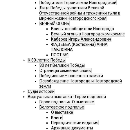
Победители. Герои земли Новгородской
Лица Победы: участники Великой
Отечественной войны и труженики тыла в
мирной жизни Новгородского края
ВЕЧНЫЙ ОГОНЬ
Воины-освободители Новгорода
Вечный огонь в Новгородском кремле
Каберов Игорь Александрович
ФАДЕЕВА (Костюхина) АННА
ПАВЛОВНА
ПОСТ №1
К 80-летию Победы
80 лет Великой Победы
Страницы семейной славы
Победившие – навечно в памяти
Освобождение Новгорода и Новгородской
земли
Суды истории
Виртуальная выставка - Герои подполья
Герои подполья. О выставке.
Волотовское подполье
О выставке
Книги
Периодические издания
Архивные документы