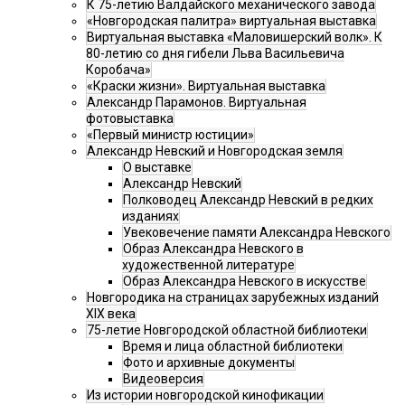
К 75-летию Валдайского механического завода
«Новгородская палитра» виртуальная выставка
Виртуальная выставка «Маловишерский волк». К
80-летию со дня гибели Льва Васильевича
Коробача»
«Краски жизни». Виртуальная выставка
Александр Парамонов. Виртуальная
фотовыставка
«Первый министр юстиции»
Александр Невский и Новгородская земля
О выставке
Александр Невский
Полководец Александр Невский в редких
изданиях
Увековечение памяти Александра Невского
Образ Александра Невского в
художественной литературе
Образ Александра Невского в искусстве
Новгородика на страницах зарубежных изданий
XIX века
75-летие Новгородской областной библиотеки
Время и лица областной библиотеки
Фото и архивные документы
Видеоверсия
Из истории новгородской кинофикации