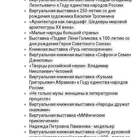
Леонтьевич» к Году единства народов России.
Виртуальная выставка к 250-летию со дня
рождения художника Василия Тропинина
«Архитектура как ландшафт. Шедевры мировой
архитектуры XX века».
«Малые народы большой страны»
Выставка «Подвиг Лёни Голикова: к 100-летию со
дня рождения Героя Советского Союза»
Книжная выставка «Русь непокоренная»
Виртуальная книжная выставка «Софрон и Семен
Даниловы»
«Творцы российской науки». Владимир
Николаевич Челомей
Виртуальная книжная выставка «Кузьма
Григорьевич Абрамов» к Году единства народов
России.
«Не только музы: женщины в литературном
процессе»
Виртуальная книжная выставка «Народы дружат
сказками»
Виртуальная выставка «МИФические
приключения»
Надежда Петровна Ламанова - модельер
Виртуальная книжная выставка «Центр духовной