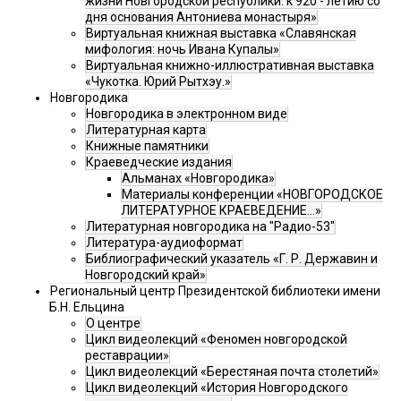
жизни Новгородской республики: к 920 - летию со
дня основания Антониева монастыря»
Виртуальная книжная выставка «Славянская
мифология: ночь Ивана Купалы»
Виртуальная книжно-иллюстративная выставка
«Чукотка. Юрий Рытхэу.»
Новгородика
Новгородика в электронном виде
Литературная карта
Книжные памятники
Краеведческие издания
Альманах «Новгородика»
Материалы конференции «НОВГОРОДСКОЕ
ЛИТЕРАТУРНОЕ КРАЕВЕДЕНИЕ...»
Литературная новгородика на "Радио-53"
Литература-аудиоформат
Библиографический указатель «Г. Р. Державин и
Новгородский край»
Региональный центр Президентской библиотеки имени
Б.Н. Ельцина
О центре
Цикл видеолекций «Феномен новгородской
реставрации»
Цикл видеолекций «Берестяная почта столетий»
Цикл видеолекций «История Новгородского