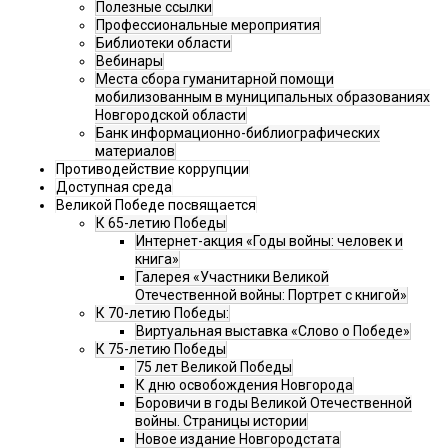
Полезные ссылки
Профессиональные мероприятия
Библиотеки области
Вебинары
Места сбора гуманитарной помощи
мобилизованным в муниципальных образованиях
Новгородской области
Банк информационно-библиографических
материалов
Противодействие коррупции
Доступная среда
Великой Победе посвящается
К 65-летию Победы
Интернет-акция «Годы войны: человек и
книга»
Галерея «Участники Великой
Отечественной войны: Портрет с книгой»
К 70-летию Победы:
Виртуальная выставка «Слово о Победе»
К 75-летию Победы
75 лет Великой Победы
К дню освобождения Новгорода
Боровичи в годы Великой Отечественной
войны. Страницы истории
Новое издание Новгородстата