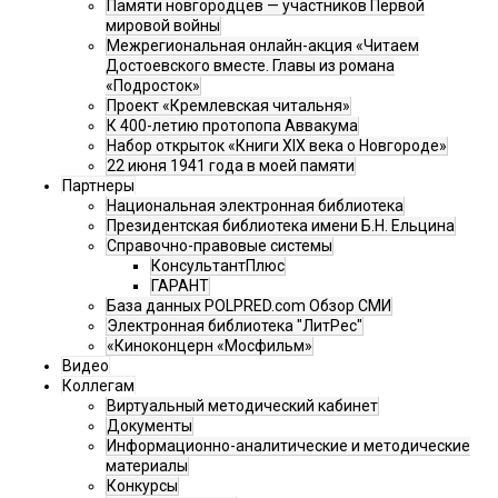
Памяти новгородцев — участников Первой
мировой войны
Межрегиональная онлайн-акция «Читаем
Достоевского вместе. Главы из романа
«Подросток»
Проект «Кремлевская читальня»
К 400-летию протопопа Аввакума
Набор открыток «Книги XIX века о Новгороде»
22 июня 1941 года в моей памяти
Партнеры
Национальная электронная библиотека
Президентская библиотека имени Б.Н. Ельцина
Справочно-правовые системы
КонсультантПлюс
ГАРАНТ
База данных POLPRED.com Обзор СМИ
Электронная библиотека "ЛитРес"
«Киноконцерн «Мосфильм»
Видео
Коллегам
Виртуальный методический кабинет
Документы
Информационно-аналитические и методические
материалы
Конкурсы