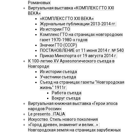
Романовых
Виртуальная выставка «КОМПЛЕКС ГТО XXI
ВЕКА»
«КОМПЛЕКС ГТО XXI ВЕКА»
Журнальные публикации 2013-2014 гг.
Из истории ГТО
Комплекс ГТО на страницах новгородских
газет 1970-1980-х годов
Значки ГТО (СССР)
ПОСТАНОВЛЕНИЕ от 11 июня 2014 г. № 540
Приказ Минспорта от 19 августа 2014 г.
К 100-летию XV Археологического съезда в
Новгороде
Из истории съезда
Участники съезда
Cъезд на страницах газеты "Новгородская
жизнь" 1911г.
Работа съезда
Вокруг съезда
Виртуальная книжная выставка «Герои эпоса
народов России»
Le presento...ITALIA
Искусство. Стиль нового поколения
«Город древен, знаменит и велик…» :
Новгородская земля на страницах зарубежных