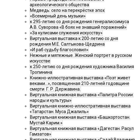
археологического общества
Медведь: село на перекрёстке эпох
«Всемирный день музыки»
к 295-летию со дня рождения генералиссимуса
А.В. Суворова «В боях не знавший поражений»
«За кулисами служения искусству»
Виртуальная выставка к 200-летию со дня
рождения М.Е. Салтыкова-Щедрина
«И раб судьбу благословил»
Нежные и мятежные. Женский портрет в русском
искусстве
к 250-летию со дня рождения художника Василия
Тропинина
Книжно-иллюстративная выставка «Поэт живет
веками…», посвященная 210-летней годовщине
смерти Г. Р. Державина.
Виртуальная книжная выставка «Палитра России:
народы и культуры»
Виртуальная книжно-иллюстративная выставка
«Татарстан. Муса Джалиль»
Виртуальная книжная выставка «Башкортостан.
Мустай Карим.»
Виртуальная книжная выставка «Дагестан. Расул
Гамзатов»
Виртуальная книжная выставка «Садай Владимир