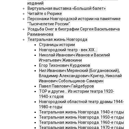
изданий
Виртуальная выставка «Большой балет»
Читайте о Рюрике
Персонажи Новгородской истории на памятнике
"Тысячелетие России"
Усадьба Онег в биографии Сергея Васильевича
Рахманинова
Театральная жизнь Новгорода
Страницы истории
Новгородский театр - век XIX…
Николай Иванович Иванов и Василий
Игнатьевич Живокини
Егор Тихонович Курдюмов
Нил Иванович Мерянский (Богдановский),
Владимир Александрович Кригер, Николай
Иванович Собольщиков-Самарин
Павел Павлович Гайдебуров
ТОР и другие… Из истории театра 1920-
1940-х годов
Новгородский областной театр драмы 1944-
1980-е годы
Театральная жизнь Новгорода. 1940-е годы
Театральная жизнь Новгорода. 1950-е годы
Театральная жизнь Новгорода. 1960-е годы
Театральная жизнь Новгорода. 1970-е годы