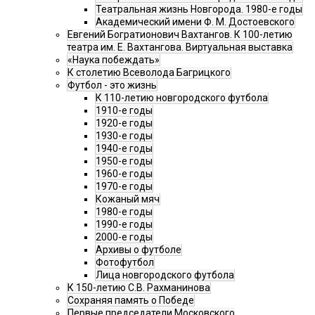
Театральная жизнь Новгорода. 1980-е годы
Академический имени Ф. М. Достоевского
Евгений Богратионович Вахтангов. К 100-летию
театра им. Е. Вахтангова. Виртуальная выставка
«Наука побеждать»
К столетию Всеволода Багрицкого
Футбол - это жизнь
К 110-летию новгородского футбола
1910-е годы
1920-е годы
1930-е годы
1940-е годы
1950-е годы
1960-е годы
1970-е годы
Кожаный мяч
1980-е годы
1990-е годы
2000-е годы
Архивы о футболе
Фотофутбол
Лица новгородского футбола
К 150-летию С.В. Рахманинова
Сохраняя память о Победе
Первые председатели Московского