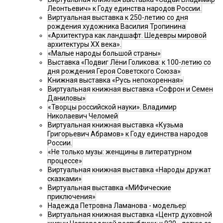
Леонтьевич» к Году единства народов России.
Виртуальная выставка к 250-летию со дня
рождения художника Василия Тропинина
«Архитектура как ландшафт. Шедевры мировой
архитектуры XX века».
«Малые народы большой страны»
Выставка «Подвиг Лёни Голикова: к 100-летию со
дня рождения Героя Советского Союза»
Книжная выставка «Русь непокоренная»
Виртуальная книжная выставка «Софрон и Семен
Даниловы»
«Творцы российской науки». Владимир
Николаевич Челомей
Виртуальная книжная выставка «Кузьма
Григорьевич Абрамов» к Году единства народов
России.
«Не только музы: женщины в литературном
процессе»
Виртуальная книжная выставка «Народы дружат
сказками»
Виртуальная выставка «МИФические
приключения»
Надежда Петровна Ламанова - модельер
Виртуальная книжная выставка «Центр духовной