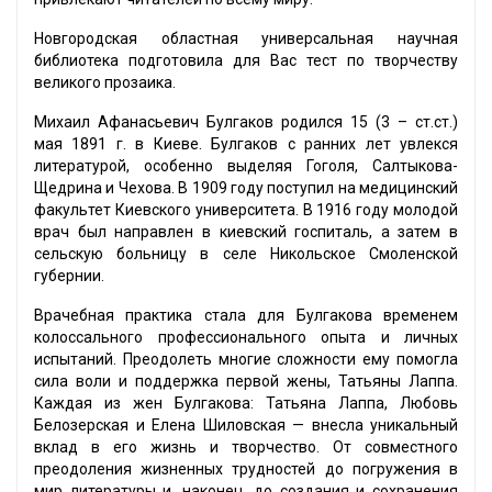
Новгородская областная универсальная научная
библиотека подготовила для Вас тест по творчеству
великого прозаика.
Михаил Афанасьевич Булгаков родился 15 (3 – ст.ст.)
мая 1891 г. в Киеве. Булгаков с ранних лет увлекся
литературой, особенно выделяя Гоголя, Салтыкова-
Щедрина и Чехова. В 1909 году поступил на медицинский
факультет Киевского университета. В 1916 году молодой
врач был направлен в киевский госпиталь, а затем в
сельскую больницу в селе Никольское Смоленской
губернии.
Врачебная практика стала для Булгакова временем
колоссального профессионального опыта и личных
испытаний. Преодолеть многие сложности ему помогла
сила воли и поддержка первой жены, Татьяны Лаппа.
Каждая из жен Булгакова: Татьяна Лаппа, Любовь
Белозерская и Елена Шиловская — внесла уникальный
вклад в его жизнь и творчество. От совместного
преодоления жизненных трудностей до погружения в
мир литературы и, наконец, до создания и сохранения