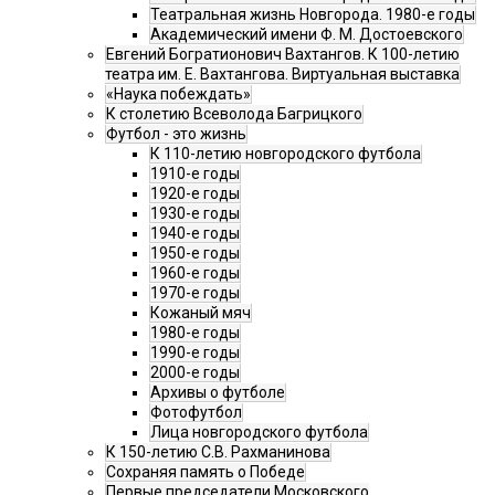
Театральная жизнь Новгорода. 1980-е годы
Академический имени Ф. М. Достоевского
Евгений Богратионович Вахтангов. К 100-летию
театра им. Е. Вахтангова. Виртуальная выставка
«Наука побеждать»
К столетию Всеволода Багрицкого
Футбол - это жизнь
К 110-летию новгородского футбола
1910-е годы
1920-е годы
1930-е годы
1940-е годы
1950-е годы
1960-е годы
1970-е годы
Кожаный мяч
1980-е годы
1990-е годы
2000-е годы
Архивы о футболе
Фотофутбол
Лица новгородского футбола
К 150-летию С.В. Рахманинова
Сохраняя память о Победе
Первые председатели Московского