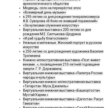
археологического общества
Медведь: село на перекрёстке эпох
«Всемирный день музыки»
к 295-летию со дня рождения генералиссимуса
А.В. Суворова «В боях не знавший поражений»
«За кулисами служения искусству»
Виртуальная выставка к 200-летию со дня
рождения М.Е. Салтыкова-Щедрина
«И раб судьбу благословил»
Нежные и мятежные. Женский портрет в русском
искусстве
к 250-летию со дня рождения художника Василия
Тропинина
Книжно-иллюстративная выставка «Поэт живет
веками…», посвященная 210-летней годовщине
смерти Г. Р. Державина.
Виртуальная книжная выставка «Палитра России:
народы и культуры»
Виртуальная книжно-иллюстративная выставка
«Татарстан. Муса Джалиль»
Виртуальная книжная выставка «Башкортостан.
Мустай Карим.»
Виртуальная книжная выставка «Дагестан. Расул
Гамзатов»
Виртуальная книжная выставка «Садай Владимир