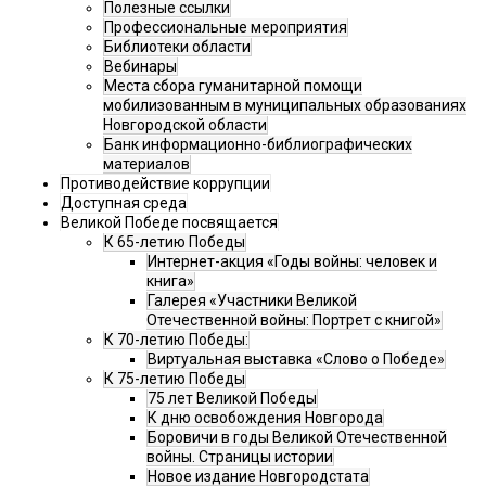
Полезные ссылки
Профессиональные мероприятия
Библиотеки области
Вебинары
Места сбора гуманитарной помощи
мобилизованным в муниципальных образованиях
Новгородской области
Банк информационно-библиографических
материалов
Противодействие коррупции
Доступная среда
Великой Победе посвящается
К 65-летию Победы
Интернет-акция «Годы войны: человек и
книга»
Галерея «Участники Великой
Отечественной войны: Портрет с книгой»
К 70-летию Победы:
Виртуальная выставка «Слово о Победе»
К 75-летию Победы
75 лет Великой Победы
К дню освобождения Новгорода
Боровичи в годы Великой Отечественной
войны. Страницы истории
Новое издание Новгородстата