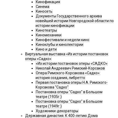
Кинофикация
Синема
Киносеть
Документы Государственного архива
новейшей истории Новгородской области по
истории кинофикации
Кинотеатры
Киномеханики
Кинофестивали и недели кино
Киноклубы и кинолектории
Кино и дети
Виртуальная выставка «Из истории постановок
оперы «Садко»
«Из истории постановок оперы «САДКО»
Николай Андреевич Римский-Корсаков
Опера Римского-Корсакова «Садко»:
история создания, либретто
Первая постановка оперы Н.А. Римского-
Корсакова "Садко"
Постановка оперы "Садко" в Большом
театре (1935г.)
Постановка оперы "Садко" в Большом
театре (1949г.)
Художники-декораторы
Державная династия. К 400-летию Дома