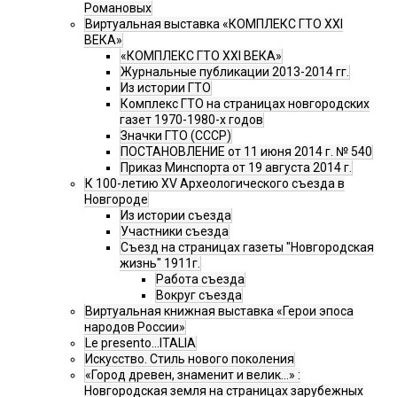
Романовых
Виртуальная выставка «КОМПЛЕКС ГТО XXI
ВЕКА»
«КОМПЛЕКС ГТО XXI ВЕКА»
Журнальные публикации 2013-2014 гг.
Из истории ГТО
Комплекс ГТО на страницах новгородских
газет 1970-1980-х годов
Значки ГТО (СССР)
ПОСТАНОВЛЕНИЕ от 11 июня 2014 г. № 540
Приказ Минспорта от 19 августа 2014 г.
К 100-летию XV Археологического съезда в
Новгороде
Из истории съезда
Участники съезда
Cъезд на страницах газеты "Новгородская
жизнь" 1911г.
Работа съезда
Вокруг съезда
Виртуальная книжная выставка «Герои эпоса
народов России»
Le presento...ITALIA
Искусство. Стиль нового поколения
«Город древен, знаменит и велик…» :
Новгородская земля на страницах зарубежных