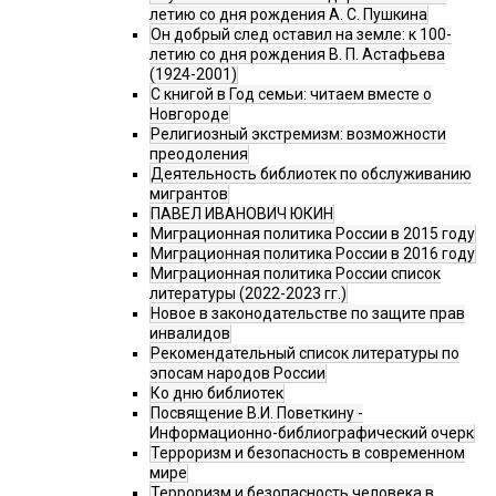
летию со дня рождения А. С. Пушкина
Он добрый след оставил на земле: к 100-
летию со дня рождения В. П. Астафьева
(1924-2001)
С книгой в Год семьи: читаем вместе о
Новгороде
Религиозный экстремизм: возможности
преодоления
Деятельность библиотек по обслуживанию
мигрантов
ПАВЕЛ ИВАНОВИЧ ЮКИН
Миграционная политика России в 2015 году
Миграционная политика России в 2016 году
Миграционная политика России список
литературы (2022-2023 гг.)
Новое в законодательстве по защите прав
инвалидов
Рекомендательный список литературы по
эпосам народов России
Ко дню библиотек
Посвящение В.И. Поветкину -
Информационно-библиографический очерк
Терроризм и безопасность в современном
мире
Терроризм и безопасность человека в