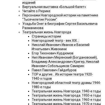
изданий
Виртуальная выставка «Большой балет»
Читайте о Рюрике
Персонажи Новгородской истории на памятнике
"Тысячелетие России"
Усадьба Онег в биографии Сергея Васильевича
Рахманинова
Театральная жизнь Новгорода
Страницы истории
Новгородский театр - век XIX…
Николай Иванович Иванов и Василий
Игнатьевич Живокини
Егор Тихонович Курдюмов
Нил Иванович Мерянский (Богдановский),
Владимир Александрович Кригер, Николай
Иванович Собольщиков-Самарин
Павел Павлович Гайдебуров
ТОР и другие… Из истории театра 1920-
1940-х годов
Новгородский областной театр драмы 1944-
1980-е годы
Театральная жизнь Новгорода. 1940-е годы
Театральная жизнь Новгорода. 1950-е годы
Театральная жизнь Новгорода. 1960-е годы
Театральная жизнь Новгорода. 1970-е годы