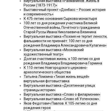
Виртуальная выставка «Рахманинов. Жизнь в
России (1873-1917)»
Выставочный проект «Донбасс – Россия: история
и современность»
К 475-летию основания Сыркова монастыря
100 лет со дня рождения участника Великой
Отечественной войны, Почётного гражданина
Старой Руссы Ивана Николаевича Вязинина
Виртуальная выставка «Поэзия не терпит лености,
фальшивости не признаёт: 100 лет со дня
рождения Владимира Александровича Кулагина»
Виртуальная выставка «Московский
художественный театр»
Долгая счастливая жизнь: к 100-летию со дня
рождения Владимира Владимировича Гормина
К 110-летию Новгородского церковно-
археологического общества
Татьяна Ломзина «Тихая жизнь вещей»
виртуальная фотовыставка
Виртуальная выставка «Десятинная улица:
страницы истории»
Виртуальная выставка «Слово о филармонии»
Виртуальная выставка «Слово об Успенском».
Яков Федотович Павлов. К 105-летию со дня
рождения героя