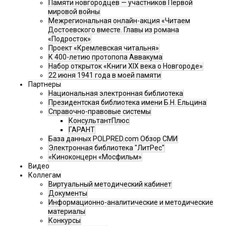
Памяти новгородцев — участников Первой
мировой войны
Межрегиональная онлайн-акция «Читаем
Достоевского вместе. Главы из романа
«Подросток»
Проект «Кремлевская читальня»
К 400-летию протопопа Аввакума
Набор открыток «Книги XIX века о Новгороде»
22 июня 1941 года в моей памяти
Партнеры
Национальная электронная библиотека
Президентская библиотека имени Б.Н. Ельцина
Справочно-правовые системы
КонсультантПлюс
ГАРАНТ
База данных POLPRED.com Обзор СМИ
Электронная библиотека "ЛитРес"
«Киноконцерн «Мосфильм»
Видео
Коллегам
Виртуальный методический кабинет
Документы
Информационно-аналитические и методические
материалы
Конкурсы