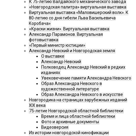
К 75-летию Валдайского механического завода
«Новгородская палитра» виртуальная выставка
Виртуальная выставка «Маловишерский волк». К
80-летию со дня гибели Льва Васильевича
Коробача»
«Краски жизни». Виртуальная выставка
Александр Парамонов. Виртуальная
фотовыставка
«Первый министр юстиции»
Александр Невский и Новгородская земля
О выставке
Александр Невский
Полководец Александр Невский в редких
изданиях
Увековечение памяти Александра Невского
Образ Александра Невского в
художественной литературе
Образ Александра Невского в искусстве
Новгородика на страницах зарубежных изданий
XIX века
75-летие Новгородской областной библиотеки
Время и лица областной библиотеки
Фото и архивные документы
Видеоверсия
Из истории новгородской кинофикации