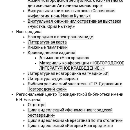
жизни Новгородской республики: к 920 - летию со
дня основания Антониева монастыря»
Виртуальная книжная выставка «Славянская
мифология: ночь Ивана Купалы»
Виртуальная книжно-иллюстративная выставка
«Чукотка. Юрий Рытхэу.»
Новгородика
Новгородика в электронном виде
Литературная карта
Книжные памятники
Краеведческие издания
Альманах «Новгородика»
Материалы конференции «НОВГОРОДСКОЕ
ЛИТЕРАТУРНОЕ КРАЕВЕДЕНИЕ...»
Литературная новгородика на "Радио-53"
Литература-аудиоформат
Библиографический указатель «Г. Р. Державин и
Новгородский край»
Региональный центр Президентской библиотеки имени
Б.Н. Ельцина
О центре
Цикл видеолекций «Феномен новгородской
реставрации»
Цикл видеолекций «Берестяная почта столетий»
Цикл видеолекций «История Новгородского