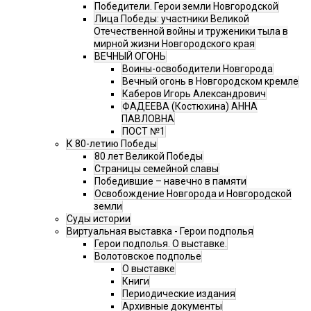
Победители. Герои земли Новгородской
Лица Победы: участники Великой
Отечественной войны и труженики тыла в
мирной жизни Новгородского края
ВЕЧНЫЙ ОГОНЬ
Воины-освободители Новгорода
Вечный огонь в Новгородском кремле
Каберов Игорь Александрович
ФАДЕЕВА (Костюхина) АННА
ПАВЛОВНА
ПОСТ №1
К 80-летию Победы
80 лет Великой Победы
Страницы семейной славы
Победившие – навечно в памяти
Освобождение Новгорода и Новгородской
земли
Суды истории
Виртуальная выставка - Герои подполья
Герои подполья. О выставке.
Волотовское подполье
О выставке
Книги
Периодические издания
Архивные документы