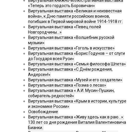
Виртуальная книжно-иллюстративная выставка
«Теперь это гордость Боровичан»
Виртуальная выставка «Великая и неизвестная
война», к Дню памяти российских воинов,
погибших в Первой мировой войне 1914-1918 гг.
Виртуальная выставка «Певец полей
Новгородчины…»
Виртуальная выставка «Волшебник русской
музыки»
Виртуальная выставка «Гоголь в искусстве»
Виртуальная выставка «Борис Годунов – от слуги
до Государя всея Руси»
Виртуальная выставка «Семья философа Шпета»
Виртуальная выставка «С Днём рождения,
Андерсен!»
Виртуальная выставка «Музей и его создатели»
Виртуальная выставка «Поэма о лесах»
Виртуальная выставка « А.И. Мусин-Пушкин,
собиратель редкостей»
Виртуальная выставка «Крым в истории, культуре
и экономике России»
Освобождение
Виртуальная выставка «Живу здесь как в раю…»:
130 лет со дня рождения Виталия Валентиновича
Бианки.