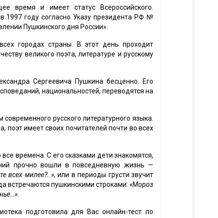
ее время и имеет статус Всероссийского.
в 1997 году согласно Указу президента РФ №
овлении Пушкинского дня России».
всех городах страны. В этот день проходит
еству великого поэта, литературе и русскому
лександра Сергеевича Пушкина бесценно. Его
споведаний, национальностей, переводятся на
современного русского литературного языка.
, поэт имеет своих почитателей почти во всех
 все времена. С его сказками дети знакомятся,
ений прочно вошли в повседневную жизнь —
те всех милее?..»
, или в периоды грусти звучит
а встречаются пушкинскими строками:
«Мороз
анье…»
.
иотека подготовила для Вас онлайн-тест по