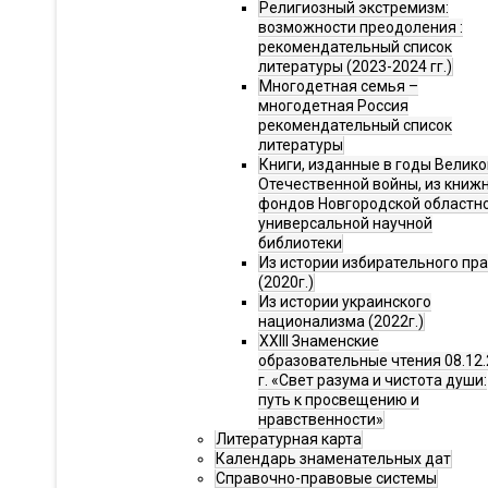
Религиозный экстремизм:
возможности преодоления :
рекомендательный список
литературы (2023-2024 гг.)
Многодетная семья –
многодетная Россия
рекомендательный список
литературы
Книги, изданные в годы Велико
Отечественной войны, из книж
фондов Новгородской областн
универсальной научной
библиотеки
Из истории избирательного пр
(2020г.)
Из истории украинского
национализма (2022г.)
XXIII Знаменские
образовательные чтения 08.12.
г. «Свет разума и чистота души:
путь к просвещению и
нравственности»
Литературная карта
Календарь знаменательных дат
Справочно-правовые системы