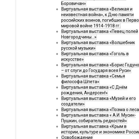
Боровичан»
Виртуальная выставка «Великая и
неизвестная война», к Дню памяти
российских воинов, погибших в Перв
мировой войне 1914-1918 гг.
Виртуальная выставка «Певец полей
Новгородчины…»
Виртуальная выставка «Волшебник
русской музыки»
Виртуальная выставка «Гоголь в
искусстве»
Виртуальная выставка «Борис Годун
– от слуги до Государя всея Руси»
Виртуальная выставка «Семья
философа Шпета»
Виртуальная выставка «С Днём
рождения, Андерсен!»
Виртуальная выставка «Музей и его
создатели»
Виртуальная выставка «Поэма о леса
Виртуальная выставка « А.И. Мусин-
Пушкин, собиратель редкостей»
Виртуальная выставка «Крым в
истории, культуре и экономике Росси
Освобождение