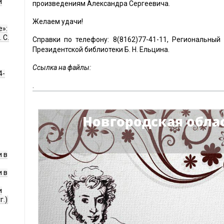
и
произведениям Александра Сергеевича
.
Желаем удачи!
е»:
 С.
Справки по телефону: 8(8162)77-41-11, Региональны
Президентской библиотеки Б. Н. Ельцина.
Ссылка на файлы:
4-
.
 в
 в
и
г.)