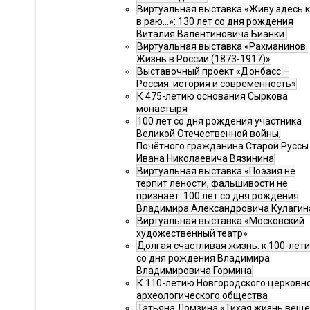
Виртуальная выставка «Живу здесь 
в раю…»: 130 лет со дня рождения
Виталия Валентиновича Бианки.
Виртуальная выставка «Рахманинов.
Жизнь в России (1873-1917)»
Выставочный проект «Донбасс –
Россия: история и современность»
К 475-летию основания Сыркова
монастыря
100 лет со дня рождения участника
Великой Отечественной войны,
Почётного гражданина Старой Руссы
Ивана Николаевича Вязинина
Виртуальная выставка «Поэзия не
терпит лености, фальшивости не
признаёт: 100 лет со дня рождения
Владимира Александровича Кулагин
Виртуальная выставка «Московский
художественный театр»
Долгая счастливая жизнь: к 100-лет
со дня рождения Владимира
Владимировича Гормина
К 110-летию Новгородского церковн
археологического общества
Татьяна Ломзина «Тихая жизнь веще