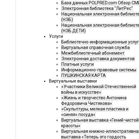
База данных POLPRED.com Обзор СМ
Электронная библиотека "ЛитРес"
Национальная электронная библиот
(НЭБ)
Национальная электронная библиот
(НЭБ.ДЕТИ)
Услуги
Библиотечно-информационные услу
Виртуальная справочная служба
Межбиблиотечный абонемент
Электронная доставка документов
Платные услуги
Информационно-правовые системы
ПУШКИНСКАЯ КАРТА
Виртуальные выставки
«Участники Великой Отечественной
войны в искусстве»
«Жизнь и творчество Антонина
Федоровича Чистякова»
«Скульптуры, мелкая пластика и
«синяя» посуда»
Виртуальная выставка «Гений чистой
красоты»
Виртуальная книжно-иллюстративна
выставка «Теперь это гордость