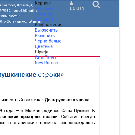
Кернинг
 Новгород, Кремль, 4;
Обычный
LOGIN
77-75-30, nounb53@mail.ru
Средний
ежим работы:
Большой
00; суббота - выходной день
Изображения
Выключить
Включить
Черно-белые
Цветные
Шрифт
Arial
Times
New Roman
.
пушкинские строки»
, известный также как
День русского языка
.
99 года — в Москве родился Саша Пушкин. В
шкинский праздник поэзии.
Событие всегда
же в сталинские времена сопровождалось