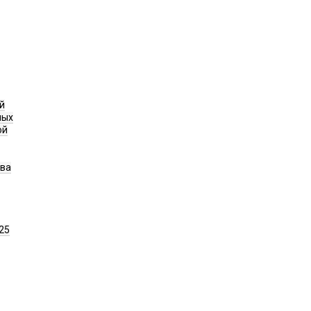
й
ных
ой
ава
25