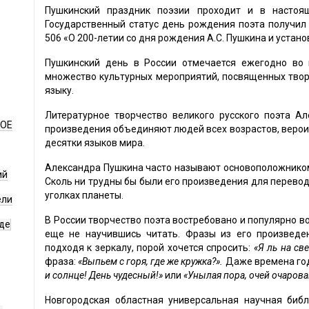
Пушкинский праздник поэзии проходит и в настоящ
Государственный статус день рождения поэта получил 
506 «О 200-летии со дня рождения А.С. Пушкина и устан
Пушкинский день в России отмечается ежегодно во 
множество культурных мероприятий, посвященных творч
языку.
Литературное творчество великого русского поэта А
НОЕ
произведения объединяют людей всех возрастов, верои
десятки языков мира.
Александра Пушкина часто называют основоположником 
ий
Сколь ни трудны бы были его произведения для перевода
уголках планеты.
ели
В России творчество поэта востребовано и популярно во
де
еще не научившись читать. Фразы из его произвед
подходя к зеркалу, порой хочется спросить:
«Я ль на све
фраза:
«Выпьем с горя, где же кружка?».
Даже времена год
и солнце! День чудесный!»
или
«Унылая пора, очей очаров
Новгородская областная универсальная научная библ