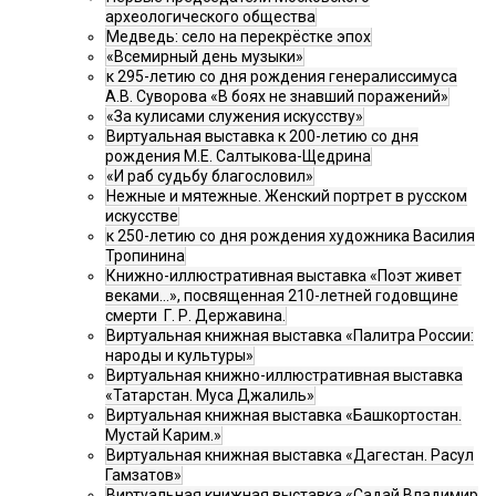
археологического общества
Медведь: село на перекрёстке эпох
«Всемирный день музыки»
к 295-летию со дня рождения генералиссимуса
А.В. Суворова «В боях не знавший поражений»
«За кулисами служения искусству»
Виртуальная выставка к 200-летию со дня
рождения М.Е. Салтыкова-Щедрина
«И раб судьбу благословил»
Нежные и мятежные. Женский портрет в русском
искусстве
к 250-летию со дня рождения художника Василия
Тропинина
Книжно-иллюстративная выставка «Поэт живет
веками…», посвященная 210-летней годовщине
смерти Г. Р. Державина.
Виртуальная книжная выставка «Палитра России:
народы и культуры»
Виртуальная книжно-иллюстративная выставка
«Татарстан. Муса Джалиль»
Виртуальная книжная выставка «Башкортостан.
Мустай Карим.»
Виртуальная книжная выставка «Дагестан. Расул
Гамзатов»
Виртуальная книжная выставка «Садай Владимир