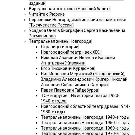
изданий
Виртуальная выставка «Большой балет»
Читайте о Рюрике
Персонажи Новгородской истории на памятнике
"Тысячелетие России"
Усадьба Онег в биографии Сергея Васильевича
Рахманинова
Театральная жизнь Новгорода
Страницы истории
Новгородский театр - век XIX…
Николай Иванович Иванов и Василий
Игнатьевич Живокини
Егор Тихонович Курдюмов
Нил Иванович Мерянский (Богдановский),
Владимир Александрович Кригер, Николай
Иванович Собольщиков-Самарин
Павел Павлович Гайдебуров
ТОР и другие… Из истории театра 1920-
1940-х годов
Новгородский областной театр драмы 1944-
1980-е годы
Театральная жизнь Новгорода. 1940-е годы
Театральная жизнь Новгорода. 1950-е годы
Театральная жизнь Новгорода. 1960-е годы
Театральная жизнь Новгорода. 1970-е годы