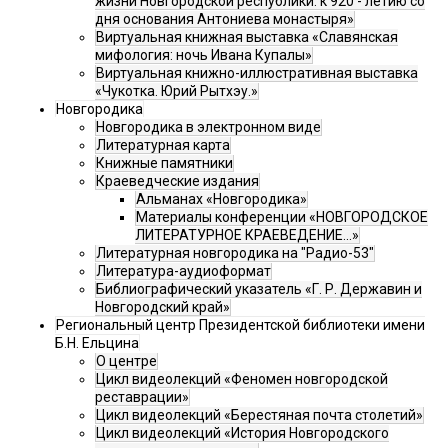
жизни Новгородской республики: к 920 - летию со
дня основания Антониева монастыря»
Виртуальная книжная выставка «Славянская
мифология: ночь Ивана Купалы»
Виртуальная книжно-иллюстративная выставка
«Чукотка. Юрий Рытхэу.»
Новгородика
Новгородика в электронном виде
Литературная карта
Книжные памятники
Краеведческие издания
Альманах «Новгородика»
Материалы конференции «НОВГОРОДСКОЕ
ЛИТЕРАТУРНОЕ КРАЕВЕДЕНИЕ...»
Литературная новгородика на "Радио-53"
Литература-аудиоформат
Библиографический указатель «Г. Р. Державин и
Новгородский край»
Региональный центр Президентской библиотеки имени
Б.Н. Ельцина
О центре
Цикл видеолекций «Феномен новгородской
реставрации»
Цикл видеолекций «Берестяная почта столетий»
Цикл видеолекций «История Новгородского