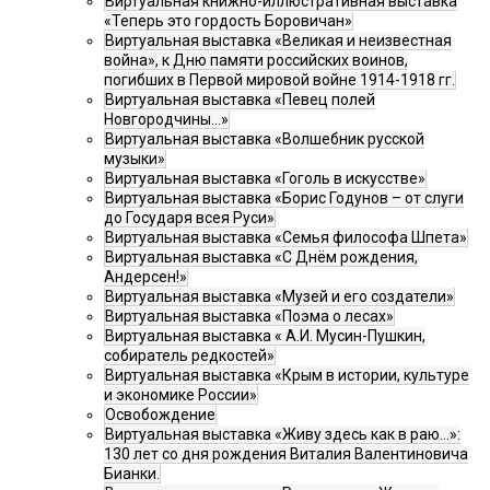
Виртуальная книжно-иллюстративная выставка
«Теперь это гордость Боровичан»
Виртуальная выставка «Великая и неизвестная
война», к Дню памяти российских воинов,
погибших в Первой мировой войне 1914-1918 гг.
Виртуальная выставка «Певец полей
Новгородчины…»
Виртуальная выставка «Волшебник русской
музыки»
Виртуальная выставка «Гоголь в искусстве»
Виртуальная выставка «Борис Годунов – от слуги
до Государя всея Руси»
Виртуальная выставка «Семья философа Шпета»
Виртуальная выставка «С Днём рождения,
Андерсен!»
Виртуальная выставка «Музей и его создатели»
Виртуальная выставка «Поэма о лесах»
Виртуальная выставка « А.И. Мусин-Пушкин,
собиратель редкостей»
Виртуальная выставка «Крым в истории, культуре
и экономике России»
Освобождение
Виртуальная выставка «Живу здесь как в раю…»:
130 лет со дня рождения Виталия Валентиновича
Бианки.