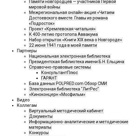
Памяти новгородцев — участников Первой
мировой войны
Межрегиональная онлайн-акция «Читаем
Достоевского вместе. Главы из романа
«Подросток»
Проект «Кремлевская читальня»
К 400-летию протопопа Аввакума
Набор открыток «Книги XIX века о Новгороде»
22 июня 1941 года в моей памяти
Партнеры
Национальная электронная библиотека
Президентская библиотека имени Б.Н. Ельцина
Справочно-правовые системы
КонсультантПлюс
ГАРАНТ
База данных POLPRED.com Обзор СМИ
Электронная библиотека "ЛитРес"
«Киноконцерн «Мосфильм»
Видео
Коллегам
Виртуальный методический кабинет
Документы
Информационно-аналитические и методические
материалы
Конкурсы