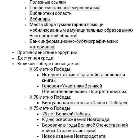
Полезные ссылки
Профессиональные мероприятия
Библиотеки области
Вебинары
Места сбора гуманитарной помощи
мобилизованным в муниципальных образованиях
Новгородской области
Банк информационно-библиографических
материалов
Противодействие коррупции
Доступная среда
Великой Победе посвящается
К 65-летию Победы
Интернет-акция «Годы войны: человек и
книга»
Галерея «Участники Великой
Отечественной войны: Портрет с книгой»
К 70-летию Победы:
Виртуальная выставка «Слово о Победе»
К 75-летию Победы
75 лет Великой Победы
К дню освобождения Новгорода
Боровичи в годы Великой Отечественной
войны. Страницы истории
Новое издание Новгородстата