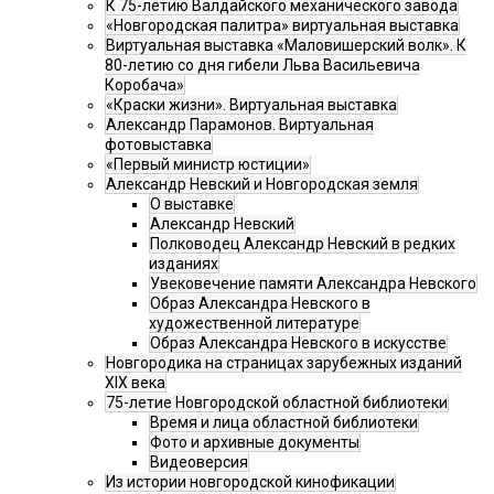
К 75-летию Валдайского механического завода
«Новгородская палитра» виртуальная выставка
Виртуальная выставка «Маловишерский волк». К
80-летию со дня гибели Льва Васильевича
Коробача»
«Краски жизни». Виртуальная выставка
Александр Парамонов. Виртуальная
фотовыставка
«Первый министр юстиции»
Александр Невский и Новгородская земля
О выставке
Александр Невский
Полководец Александр Невский в редких
изданиях
Увековечение памяти Александра Невского
Образ Александра Невского в
художественной литературе
Образ Александра Невского в искусстве
Новгородика на страницах зарубежных изданий
XIX века
75-летие Новгородской областной библиотеки
Время и лица областной библиотеки
Фото и архивные документы
Видеоверсия
Из истории новгородской кинофикации