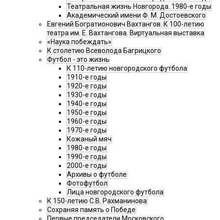
Театральная жизнь Новгорода. 1980-е годы
Академический имени Ф. М. Достоевского
Евгений Богратионович Вахтангов. К 100-летию
театра им. Е. Вахтангова. Виртуальная выставка
«Наука побеждать»
К столетию Всеволода Багрицкого
Футбол - это жизнь
К 110-летию новгородского футбола
1910-е годы
1920-е годы
1930-е годы
1940-е годы
1950-е годы
1960-е годы
1970-е годы
Кожаный мяч
1980-е годы
1990-е годы
2000-е годы
Архивы о футболе
Фотофутбол
Лица новгородского футбола
К 150-летию С.В. Рахманинова
Сохраняя память о Победе
Первые председатели Московского