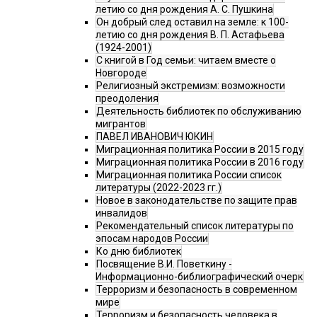
летию со дня рождения А. С. Пушкина
Он добрый след оставил на земле: к 100-
летию со дня рождения В. П. Астафьева
(1924-2001)
С книгой в Год семьи: читаем вместе о
Новгороде
Религиозный экстремизм: возможности
преодоления
Деятельность библиотек по обслуживанию
мигрантов
ПАВЕЛ ИВАНОВИЧ ЮКИН
Миграционная политика России в 2015 году
Миграционная политика России в 2016 году
Миграционная политика России список
литературы (2022-2023 гг.)
Новое в законодательстве по защите прав
инвалидов
Рекомендательный список литературы по
эпосам народов России
Ко дню библиотек
Посвящение В.И. Поветкину -
Информационно-библиографический очерк
Терроризм и безопасность в современном
мире
Терроризм и безопасность человека в