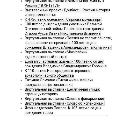
Виртуальная выставка «Рахманинов. Жизнь в
России (1873-1917)»
Выставочный проект «Донбасс – Россия: история
и современность»
К 475-летию основания Сыркова монастыря
100 лет со дня рождения участника Великой
Отечественной войны, Почётного гражданина
Старой Руссы Ивана Николаевича Вязинина
Виртуальная выставка «Поэзия не терпит лености,
фальшивости не признаёт: 100 лет со дня
рождения Владимира Александровича Кулагина»
Виртуальная выставка «Московский
художественный театр»
Долгая счастливая жизнь: к 100-летию со дня
рождения Владимира Владимировича Гормина
К 110-летию Новгородского церковно-
археологического общества
Татьяна Ломзина «Тихая жизнь вещей»
виртуальная фотовыставка
Виртуальная выставка «Десятинная улица:
страницы истории»
Виртуальная выставка «Слово о филармонии»
Виртуальная выставка «Слово об Успенском».
Яков Федотович Павлов. К 105-летию со дня
рождения героя