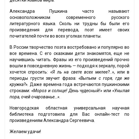
десятки языков мира.
Александра Пушкина часто называют
основоположником современного русского
литературного языка. Сколь ни трудны бы были его
произведения для перевода, поэт имеет своих
почитателей почти во всех уголках планеты.
В России творчество поэта востребовано и популярно во
все времена. С его сказками дети знакомятся, еще не
научившись читать. Фразы из его произведений прочно
вошли в повседневную жизнь — подходя к зеркалу, порой
хочется спросить:
«Я ль на свете всех милее?..»
, или в
периоды грусти звучит фраза:
«Выпьем с горя, где же
кружка?».
Даже времена года встречаются пушкинскими
строками:
«Мороз и солнце! День чудесный!»
или
«Унылая
пора, очей очарованье…»
.
Новгородская областная универсальная научная
библиотека подготовила для Вас онлайн-тест по
произведениям Александра Сергеевича
.
Желаем удачи!