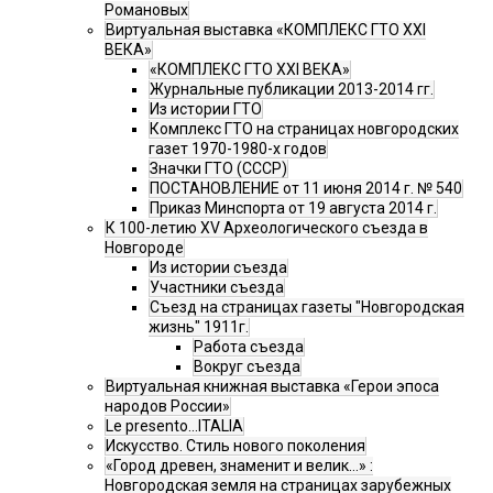
Романовых
Виртуальная выставка «КОМПЛЕКС ГТО XXI
ВЕКА»
«КОМПЛЕКС ГТО XXI ВЕКА»
Журнальные публикации 2013-2014 гг.
Из истории ГТО
Комплекс ГТО на страницах новгородских
газет 1970-1980-х годов
Значки ГТО (СССР)
ПОСТАНОВЛЕНИЕ от 11 июня 2014 г. № 540
Приказ Минспорта от 19 августа 2014 г.
К 100-летию XV Археологического съезда в
Новгороде
Из истории съезда
Участники съезда
Cъезд на страницах газеты "Новгородская
жизнь" 1911г.
Работа съезда
Вокруг съезда
Виртуальная книжная выставка «Герои эпоса
народов России»
Le presento...ITALIA
Искусство. Стиль нового поколения
«Город древен, знаменит и велик…» :
Новгородская земля на страницах зарубежных