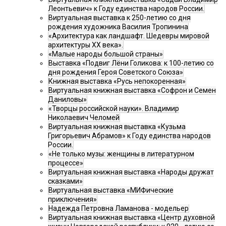
Леонтьевич» к Году единства народов России.
Виртуальная выставка к 250-летию со дня
рождения художника Василия Тропинина
«Архитектура как ландшафт. Шедевры мировой
архитектуры XX века».
«Малые народы большой страны»
Выставка «Подвиг Лёни Голикова: к 100-летию со
дня рождения Героя Советского Союза»
Книжная выставка «Русь непокоренная»
Виртуальная книжная выставка «Софрон и Семен
Даниловы»
«Творцы российской науки». Владимир
Николаевич Челомей
Виртуальная книжная выставка «Кузьма
Григорьевич Абрамов» к Году единства народов
России.
«Не только музы: женщины в литературном
процессе»
Виртуальная книжная выставка «Народы дружат
сказками»
Виртуальная выставка «МИФические
приключения»
Надежда Петровна Ламанова - модельер
Виртуальная книжная выставка «Центр духовной