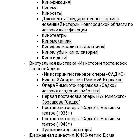
Кинофикация
Синема
Киносеть
Документы Государственного архива
новейшей истории Новгородской области по
истории кинофикации
Кинотеатры
Киномеханики
Кинофестивали и недели кино
Киноклубы и кинолектории
Кино и дети
Виртуальная выставка «Из истории постановок
оперы «Садко»
«Из истории постановок оперы «САДКО»
Николай Андреевич Римский-Корсаков
Опера Римского-Корсакова «Садко»:
история создания, либретто
Первая постановка оперы Н.А. Римского-
Корсакова "Садко"
Постановка оперы "Садко" в Большом
театре (1935г.)
Постановка оперы "Садко" в Большом
театре (1949г.)
Художники-декораторы
Державная династия. К 400-летию Дома