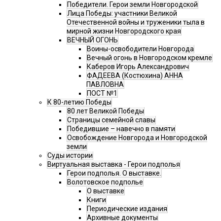
Победители. Герои земли Новгородской
Лица Победы: участники Великой
Отечественной войны и труженики тыла в
мирной жизни Новгородского края
ВЕЧНЫЙ ОГОНЬ
Воины-освободители Новгорода
Вечный огонь в Новгородском кремле
Каберов Игорь Александрович
ФАДЕЕВА (Костюхина) АННА
ПАВЛОВНА
ПОСТ №1
К 80-летию Победы
80 лет Великой Победы
Страницы семейной славы
Победившие – навечно в памяти
Освобождение Новгорода и Новгородской
земли
Суды истории
Виртуальная выставка - Герои подполья
Герои подполья. О выставке.
Волотовское подполье
О выставке
Книги
Периодические издания
Архивные документы