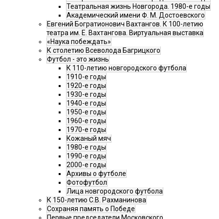
Театральная жизнь Новгорода. 1980-е годы
Академический имени Ф. М. Достоевского
Евгений Богратионович Вахтангов. К 100-летию
театра им. Е. Вахтангова. Виртуальная выставка
«Наука побеждать»
К столетию Всеволода Багрицкого
Футбол - это жизнь
К 110-летию новгородского футбола
1910-е годы
1920-е годы
1930-е годы
1940-е годы
1950-е годы
1960-е годы
1970-е годы
Кожаный мяч
1980-е годы
1990-е годы
2000-е годы
Архивы о футболе
Фотофутбол
Лица новгородского футбола
К 150-летию С.В. Рахманинова
Сохраняя память о Победе
Первые председатели Московского