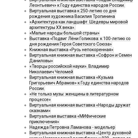
Леонтьевич» к Году единства народов России.
Виртуальная выставка к 250-летию со дня
рождения художника Василия Тропинина
«Архитектура как ландшафт. Шедевры мировой
архитектуры XX века».
«Малые народы большой страны»
Выставка «Подвиг Лёни Голикова: к 100-летию со
дня рождения Героя Советского Союза»
Книжная выставка «Русь непокоренная»
Виртуальная книжная выставка «Софрон и Семен
Даниловы»
«Творцы российской науки». Владимир
Николаевич Челомей
Виртуальная книжная выставка «Кузьма
Григорьевич Абрамов» к Году единства народов
России.
«Не только музы: женщины в литературном
процессе»
Виртуальная книжная выставка «Народы дружат
сказками»
Виртуальная выставка «МИФические
приключения»
Надежда Петровна Ламанова - модельер
Виртуальная книжная выставка «Центр духовной