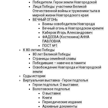
Победители. Герои земли Новгородской
Лица Победы: участники Великой
Отечественной войны и труженики тыла в
мирной жизни Новгородского края
ВЕЧНЫЙ ОГОНЬ
Воины-освободители Новгорода
Вечный огонь в Новгородском кремле
Каберов Игорь Александрович
ФАДЕЕВА (Костюхина) АННА
ПАВЛОВНА
ПОСТ №1
К 80-летию Победы
80 лет Великой Победы
Страницы семейной славы
Победившие – навечно в памяти
Освобождение Новгорода и Новгородской
земли
Суды истории
Виртуальная выставка - Герои подполья
Герои подполья. О выставке.
Волотовское подполье
О выставке
Книги
Периодические издания
Архивные документы