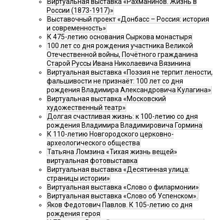
Виртуальная выставка «Рахманинов. Жизнь в
России (1873-1917)»
Выставочный проект «Донбасс – Россия: история
и современность»
К 475-летию основания Сыркова монастыря
100 лет со дня рождения участника Великой
Отечественной войны, Почётного гражданина
Старой Руссы Ивана Николаевича Вязинина
Виртуальная выставка «Поэзия не терпит лености,
фальшивости не признаёт: 100 лет со дня
рождения Владимира Александровича Кулагина»
Виртуальная выставка «Московский
художественный театр»
Долгая счастливая жизнь: к 100-летию со дня
рождения Владимира Владимировича Гормина
К 110-летию Новгородского церковно-
археологического общества
Татьяна Ломзина «Тихая жизнь вещей»
виртуальная фотовыставка
Виртуальная выставка «Десятинная улица:
страницы истории»
Виртуальная выставка «Слово о филармонии»
Виртуальная выставка «Слово об Успенском».
Яков Федотович Павлов. К 105-летию со дня
рождения героя