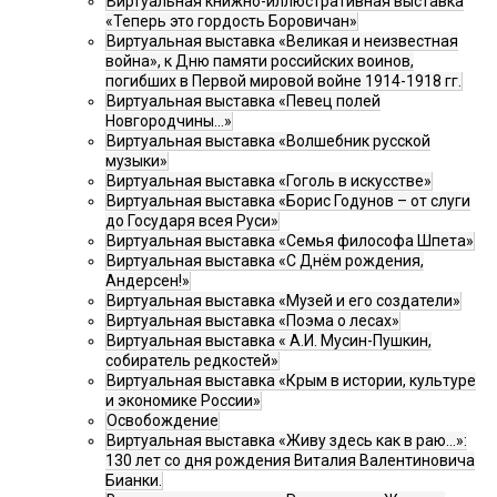
Виртуальная книжно-иллюстративная выставка
«Теперь это гордость Боровичан»
Виртуальная выставка «Великая и неизвестная
война», к Дню памяти российских воинов,
погибших в Первой мировой войне 1914-1918 гг.
Виртуальная выставка «Певец полей
Новгородчины…»
Виртуальная выставка «Волшебник русской
музыки»
Виртуальная выставка «Гоголь в искусстве»
Виртуальная выставка «Борис Годунов – от слуги
до Государя всея Руси»
Виртуальная выставка «Семья философа Шпета»
Виртуальная выставка «С Днём рождения,
Андерсен!»
Виртуальная выставка «Музей и его создатели»
Виртуальная выставка «Поэма о лесах»
Виртуальная выставка « А.И. Мусин-Пушкин,
собиратель редкостей»
Виртуальная выставка «Крым в истории, культуре
и экономике России»
Освобождение
Виртуальная выставка «Живу здесь как в раю…»:
130 лет со дня рождения Виталия Валентиновича
Бианки.