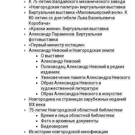
К 75-летию Валдайского механического завода
«Новгородская палитра» виртуальная выставка
Виртуальная выставка «Маловишерский волк». К
80-летию со дня гибели Льва Васильевича
Коробача»
«Краски жизни». Виртуальная выставка
Александр Парамонов. Виртуальная
фотовыставка
«Первый министр юстиции»
Александр Невский и Новгородская земля
О выставке
Александр Невский
Полководец Александр Невский в редких
изданиях
Увековечение памяти Александра Невского
Образ Александра Невского в
художественной литературе
Образ Александра Невского в искусстве
Новгородика на страницах зарубежных изданий
XIX века
75-летие Новгородской областной библиотеки
Время и лица областной библиотеки
Фото и архивные документы
Видеоверсия
Из истории новгородской кинофикации