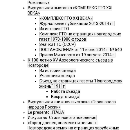
Романовых
Виртуальная выставка «КОМПЛЕКС ГТО XXI
ВЕКА»
«КОМПЛЕКС ГТО XXI ВЕКА»
Журнальные публикации 2013-2014 гг.
Из истории ГТО
Комплекс ГТО на страницах новгородских
газет 1970-1980-х годов
Значки ГТО (СССР)
ПОСТАНОВЛЕНИЕ от 11 июня 2014 г. № 540
Приказ Минспорта от 19 августа 2014 г.
К 100-летию XV Археологического съезда в
Новгороде
Из истории съезда
Участники съезда
Cъезд на страницах газеты "Новгородская
жизнь" 1911г.
Работа съезда
Вокруг съезда
Виртуальная книжная выставка «Герои эпоса
народов России»
Le presento...ITALIA
Искусство. Стиль нового поколения
«Город древен, знаменит и велик…» :
Новгородская земля на страницах зарубежных