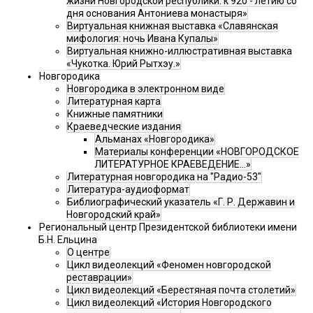
жизни Новгородской республики: к 920 - летию со
дня основания Антониева монастыря»
Виртуальная книжная выставка «Славянская
мифология: ночь Ивана Купалы»
Виртуальная книжно-иллюстративная выставка
«Чукотка. Юрий Рытхэу.»
Новгородика
Новгородика в электронном виде
Литературная карта
Книжные памятники
Краеведческие издания
Альманах «Новгородика»
Материалы конференции «НОВГОРОДСКОЕ
ЛИТЕРАТУРНОЕ КРАЕВЕДЕНИЕ...»
Литературная новгородика на "Радио-53"
Литература-аудиоформат
Библиографический указатель «Г. Р. Державин и
Новгородский край»
Региональный центр Президентской библиотеки имени
Б.Н. Ельцина
О центре
Цикл видеолекций «Феномен новгородской
реставрации»
Цикл видеолекций «Берестяная почта столетий»
Цикл видеолекций «История Новгородского