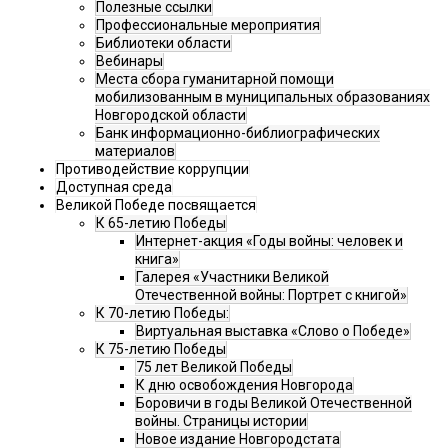
Полезные ссылки
Профессиональные мероприятия
Библиотеки области
Вебинары
Места сбора гуманитарной помощи
мобилизованным в муниципальных образованиях
Новгородской области
Банк информационно-библиографических
материалов
Противодействие коррупции
Доступная среда
Великой Победе посвящается
К 65-летию Победы
Интернет-акция «Годы войны: человек и
книга»
Галерея «Участники Великой
Отечественной войны: Портрет с книгой»
К 70-летию Победы:
Виртуальная выставка «Слово о Победе»
К 75-летию Победы
75 лет Великой Победы
К дню освобождения Новгорода
Боровичи в годы Великой Отечественной
войны. Страницы истории
Новое издание Новгородстата