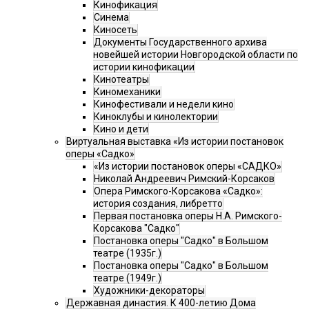
Кинофикация
Синема
Киносеть
Документы Государственного архива
новейшей истории Новгородской области по
истории кинофикации
Кинотеатры
Киномеханики
Кинофестивали и недели кино
Киноклубы и кинолектории
Кино и дети
Виртуальная выставка «Из истории постановок
оперы «Садко»
«Из истории постановок оперы «САДКО»
Николай Андреевич Римский-Корсаков
Опера Римского-Корсакова «Садко»:
история создания, либретто
Первая постановка оперы Н.А. Римского-
Корсакова "Садко"
Постановка оперы "Садко" в Большом
театре (1935г.)
Постановка оперы "Садко" в Большом
театре (1949г.)
Художники-декораторы
Державная династия. К 400-летию Дома