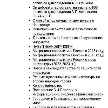
летию со дня рождения А. С. Пушкина
Он добрый след оставил на земле: к 100-
летию со дня рождения В. П. Астафьева
(1924-2001)
С книгой в Год семьи: читаем вместе о
Новгороде
Религиозный экстремизм: возможности
преодоления
Деятельность библиотек по обслуживанию
мигрантов
ПАВЕЛ ИВАНОВИЧ ЮКИН
Миграционная политика России в 2015 году
Миграционная политика России в 2016 году
Миграционная политика России список
литературы (2022-2023 гг.)
Новое в законодательстве по защите прав
инвалидов
Рекомендательный список литературы по
эпосам народов России
Ко дню библиотек
Посвящение В.И. Поветкину -
Информационно-библиографический очерк
Терроризм и безопасность в современном
мире
Терроризм и безопасность человека в