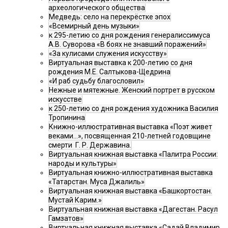
археологического общества
Медведь: село на перекрёстке эпох
«Всемирный день музыки»
к 295-летию со дня рождения генералиссимуса
А.В. Суворова «В боях не знавший поражений»
«За кулисами служения искусству»
Виртуальная выставка к 200-летию со дня
рождения М.Е. Салтыкова-Щедрина
«И раб судьбу благословил»
Нежные и мятежные. Женский портрет в русском
искусстве
к 250-летию со дня рождения художника Василия
Тропинина
Книжно-иллюстративная выставка «Поэт живет
веками…», посвященная 210-летней годовщине
смерти Г. Р. Державина.
Виртуальная книжная выставка «Палитра России:
народы и культуры»
Виртуальная книжно-иллюстративная выставка
«Татарстан. Муса Джалиль»
Виртуальная книжная выставка «Башкортостан.
Мустай Карим.»
Виртуальная книжная выставка «Дагестан. Расул
Гамзатов»
Виртуальная книжная выставка «Садай Владимир