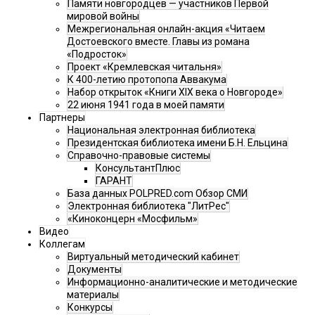
Памяти новгородцев — участников Первой
мировой войны
Межрегиональная онлайн-акция «Читаем
Достоевского вместе. Главы из романа
«Подросток»
Проект «Кремлевская читальня»
К 400-летию протопопа Аввакума
Набор открыток «Книги XIX века о Новгороде»
22 июня 1941 года в моей памяти
Партнеры
Национальная электронная библиотека
Президентская библиотека имени Б.Н. Ельцина
Справочно-правовые системы
КонсультантПлюс
ГАРАНТ
База данных POLPRED.com Обзор СМИ
Электронная библиотека "ЛитРес"
«Киноконцерн «Мосфильм»
Видео
Коллегам
Виртуальный методический кабинет
Документы
Информационно-аналитические и методические
материалы
Конкурсы