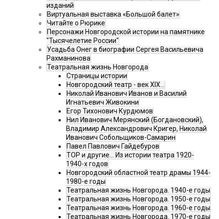
изданий
Виртуальная выставка «Большой балет»
Читайте о Рюрике
Персонажи Новгородской истории на памятнике
"Тысячелетие России"
Усадьба Онег в биографии Сергея Васильевича
Рахманинова
Театральная жизнь Новгорода
Страницы истории
Новгородский театр - век XIX…
Николай Иванович Иванов и Василий
Игнатьевич Живокини
Егор Тихонович Курдюмов
Нил Иванович Мерянский (Богдановский),
Владимир Александрович Кригер, Николай
Иванович Собольщиков-Самарин
Павел Павлович Гайдебуров
ТОР и другие… Из истории театра 1920-
1940-х годов
Новгородский областной театр драмы 1944-
1980-е годы
Театральная жизнь Новгорода. 1940-е годы
Театральная жизнь Новгорода. 1950-е годы
Театральная жизнь Новгорода. 1960-е годы
Театральная жизнь Новгорода. 1970-е годы