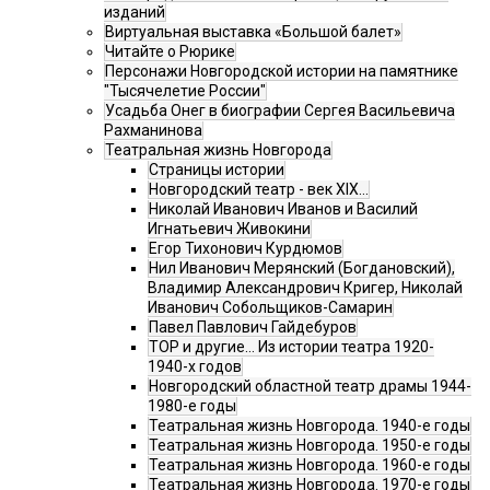
изданий
Виртуальная выставка «Большой балет»
Читайте о Рюрике
Персонажи Новгородской истории на памятнике
"Тысячелетие России"
Усадьба Онег в биографии Сергея Васильевича
Рахманинова
Театральная жизнь Новгорода
Страницы истории
Новгородский театр - век XIX…
Николай Иванович Иванов и Василий
Игнатьевич Живокини
Егор Тихонович Курдюмов
Нил Иванович Мерянский (Богдановский),
Владимир Александрович Кригер, Николай
Иванович Собольщиков-Самарин
Павел Павлович Гайдебуров
ТОР и другие… Из истории театра 1920-
1940-х годов
Новгородский областной театр драмы 1944-
1980-е годы
Театральная жизнь Новгорода. 1940-е годы
Театральная жизнь Новгорода. 1950-е годы
Театральная жизнь Новгорода. 1960-е годы
Театральная жизнь Новгорода. 1970-е годы