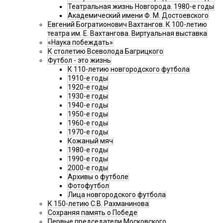
Театральная жизнь Новгорода. 1980-е годы
Академический имени Ф. М. Достоевского
Евгений Богратионович Вахтангов. К 100-летию
театра им. Е. Вахтангова. Виртуальная выставка
«Наука побеждать»
К столетию Всеволода Багрицкого
Футбол - это жизнь
К 110-летию новгородского футбола
1910-е годы
1920-е годы
1930-е годы
1940-е годы
1950-е годы
1960-е годы
1970-е годы
Кожаный мяч
1980-е годы
1990-е годы
2000-е годы
Архивы о футболе
Фотофутбол
Лица новгородского футбола
К 150-летию С.В. Рахманинова
Сохраняя память о Победе
Первые председатели Московского