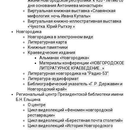
жизни Новгородской республики: к 920 - летию со
дня основания Антониева монастыря»
Виртуальная книжная выставка «Славянская
мифология: ночь Ивана Купалы»
Виртуальная книжно-иллюстративная выставка
«Чукотка. Юрий Рытхэу.»
Новгородика
Новгородика в электронном виде
Литературная карта
Книжные памятники
Краеведческие издания
Альманах «Новгородика»
Материалы конференции «НОВГОРОДСКОЕ
ЛИТЕРАТУРНОЕ КРАЕВЕДЕНИЕ...»
Литературная новгородика на "Радио-53"
Литература-аудиоформат
Библиографический указатель «Г. Р. Державин и
Новгородский край»
Региональный центр Президентской библиотеки имени
Б.Н. Ельцина
О центре
Цикл видеолекций «Феномен новгородской
реставрации»
Цикл видеолекций «Берестяная почта столетий»
Цикл видеолекций «История Новгородского