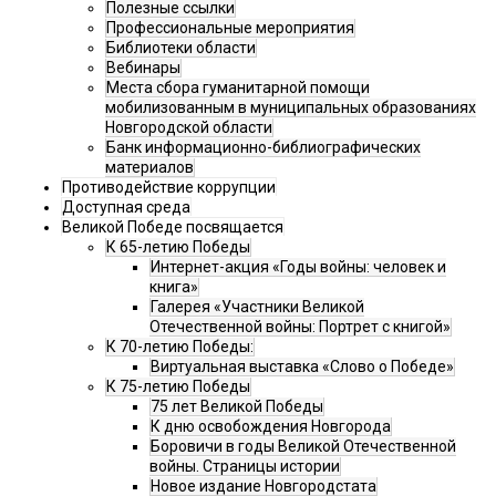
Полезные ссылки
Профессиональные мероприятия
Библиотеки области
Вебинары
Места сбора гуманитарной помощи
мобилизованным в муниципальных образованиях
Новгородской области
Банк информационно-библиографических
материалов
Противодействие коррупции
Доступная среда
Великой Победе посвящается
К 65-летию Победы
Интернет-акция «Годы войны: человек и
книга»
Галерея «Участники Великой
Отечественной войны: Портрет с книгой»
К 70-летию Победы:
Виртуальная выставка «Слово о Победе»
К 75-летию Победы
75 лет Великой Победы
К дню освобождения Новгорода
Боровичи в годы Великой Отечественной
войны. Страницы истории
Новое издание Новгородстата