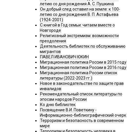
летию со дня рождения А. С. Пушкина
Он добрый след оставил на земле: к 100-
летию со дня рождения В. П. Астафьева
(1924-2001)
С книгой в Год семьи: читаем вместе о
Новгороде
Религиозный экстремизм: возможности
преодоления
Деятельность библиотек по обслуживанию
мигрантов
ПАВЕЛ ИВАНОВИЧ ЮКИН
Миграционная политика России в 2015 году
Миграционная политика России в 2016 году
Миграционная политика России список
литературы (2022-2023 гг.)
Новое в законодательстве по защите прав
инвалидов
Рекомендательный список литературы по
эпосам народов России
Ко дню библиотек
Посвящение В.И. Поветкину -
Информационно-библиографический очерк
Терроризм и безопасность в современном
мире
Терроризм и безопасность человека в