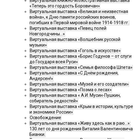
Виртуальная книжно-иллюстративная выставка
«Теперь это гордость Боровичан»
Виртуальная выставка «Великая и неизвестная
война», к Дню памяти российских воинов,
погибших в Первой мировой войне 1914-1918 гг.
Виртуальная выставка «Певец полей
Новгородчины…»
Виртуальная выставка «Волшебник русской
музыки»
Виртуальная выставка «Гоголь в искусстве»
Виртуальная выставка «Борис Годунов – от слуги
до Государя всея Руси»
Виртуальная выставка «Семья философа Шпета»
Виртуальная выставка «С Днём рождения,
Андерсен!»
Виртуальная выставка «Музей и его создатели»
Виртуальная выставка «Поэма о лесах»
Виртуальная выставка « А.И. Мусин-Пушкин,
собиратель редкостей»
Виртуальная выставка «Крым в истории, культуре
и экономике России»
Освобождение
Виртуальная выставка «Живу здесь как в раю…»:
130 лет со дня рождения Виталия Валентиновича
Бианки.