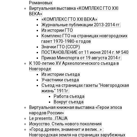
Романовых
Виртуальная выставка «КОМПЛЕКС ГТО XXI
ВЕКА»
«КОМПЛЕКС ГТО XXI ВЕКА»
Журнальные публикации 2013-2014 гг.
Из истории ГТО
Комплекс ГТО на страницах новгородских
газет 1970-1980-х годов
Значки ГТО (СССР)
ПОСТАНОВЛЕНИЕ от 11 июня 2014 г. № 540
Приказ Минспорта от 19 августа 2014 г.
К 100-летию XV Археологического съезда в
Новгороде
Из истории съезда
Участники съезда
Cъезд на страницах газеты "Новгородская
жизнь" 1911г.
Работа съезда
Вокруг съезда
Виртуальная книжная выставка «Герои эпоса
народов России»
Le presento...ITALIA
Искусство. Стиль нового поколения
«Город древен, знаменит и велик…» :
Новгородская земля на страницах зарубежных