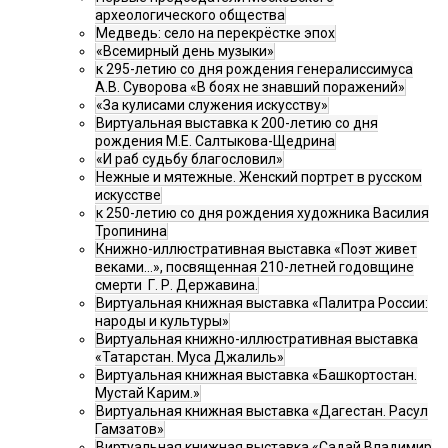
археологического общества
Медведь: село на перекрёстке эпох
«Всемирный день музыки»
к 295-летию со дня рождения генералиссимуса
А.В. Суворова «В боях не знавший поражений»
«За кулисами служения искусству»
Виртуальная выставка к 200-летию со дня
рождения М.Е. Салтыкова-Щедрина
«И раб судьбу благословил»
Нежные и мятежные. Женский портрет в русском
искусстве
к 250-летию со дня рождения художника Василия
Тропинина
Книжно-иллюстративная выставка «Поэт живет
веками…», посвященная 210-летней годовщине
смерти Г. Р. Державина.
Виртуальная книжная выставка «Палитра России:
народы и культуры»
Виртуальная книжно-иллюстративная выставка
«Татарстан. Муса Джалиль»
Виртуальная книжная выставка «Башкортостан.
Мустай Карим.»
Виртуальная книжная выставка «Дагестан. Расул
Гамзатов»
Виртуальная книжная выставка «Садай Владимир