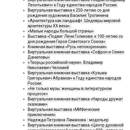
Леонтьевич» к Году единства народов России.
Виртуальная выставка к 250-летию со дня
рождения художника Василия Тропинина
«Архитектура как ландшафт. Шедевры мировой
архитектуры XX века».
«Малые народы большой страны»
Выставка «Подвиг Лёни Голикова: к 100-летию со
дня рождения Героя Советского Союза»
Книжная выставка «Русь непокоренная»
Виртуальная книжная выставка «Софрон и Семен
Даниловы»
«Творцы российской науки». Владимир
Николаевич Челомей
Виртуальная книжная выставка «Кузьма
Григорьевич Абрамов» к Году единства народов
России.
«Не только музы: женщины в литературном
процессе»
Виртуальная книжная выставка «Народы дружат
сказками»
Виртуальная выставка «МИФические
приключения»
Надежда Петровна Ламанова - модельер
Виртуальная книжная выставка «Центр духовной