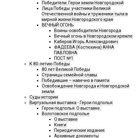
Победители. Герои земли Новгородской
Лица Победы: участники Великой
Отечественной войны и труженики тыла в
мирной жизни Новгородского края
ВЕЧНЫЙ ОГОНЬ
Воины-освободители Новгорода
Вечный огонь в Новгородском кремле
Каберов Игорь Александрович
ФАДЕЕВА (Костюхина) АННА
ПАВЛОВНА
ПОСТ №1
К 80-летию Победы
80 лет Великой Победы
Страницы семейной славы
Победившие – навечно в памяти
Освобождение Новгорода и Новгородской
земли
Суды истории
Виртуальная выставка - Герои подполья
Герои подполья. О выставке.
Волотовское подполье
О выставке
Книги
Периодические издания
Архивные документы