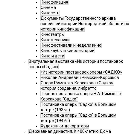
Кинофикация
Синема
Киносеть
Документы Государственного архива
новейшей истории Новгородской области по
истории кинофикации
Кинотеатры
Киномеханики
Кинофестивали и недели кино
Киноклубы и кинолектории
Кино и дети
Виртуальная выставка «Из истории постановок
оперы «Садко»
«Из истории постановок оперы «САДКО»
Николай Андреевич Римский-Корсаков
Опера Римского-Корсакова «Садко»:
история создания, либретто
Первая постановка оперы Н.А. Римского-
Корсакова "Садко"
Постановка оперы "Садко" в Большом
театре (1935г.)
Постановка оперы "Садко" в Большом
театре (1949г.)
Художники-декораторы
Державная династия. К 400-летию Дома