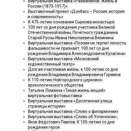
Виртуальная выставка «Рахманинов. Жизнь в
России (1873-1917)»
Выставочный проект «Донбасс – Россия: история
и современность»
К 475-летию основания Сыркова монастыря
100 лет со дня рождения участника Великой
Отечественной войны, Почётного гражданина
Старой Руссы Ивана Николаевича Вязинина
Виртуальная выставка «Поэзия не терпит лености,
фальшивости не признаёт: 100 лет со дня
рождения Владимира Александровича Кулагина»
Виртуальная выставка «Московский
художественный театр»
Долгая счастливая жизнь: к 100-летию со дня
рождения Владимира Владимировича Гормина
К 110-летию Новгородского церковно-
археологического общества
Татьяна Ломзина «Тихая жизнь вещей»
виртуальная фотовыставка
Виртуальная выставка «Десятинная улица:
страницы истории»
Виртуальная выставка «Слово о филармонии»
Виртуальная выставка «Слово об Успенском».
Яков Федотович Павлов. К 105-летию со дня
рождения героя