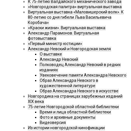
К 75-летию Валдайского механического завода
«Новгородская палитра» виртуальная выставка
Виртуальная выставка «Маловишерский волк». К
80-летию со дня гибели Льва Васильевича
Коробача»
«Краски жизни». Виртуальная выставка
Александр Парамонов. Виртуальная
фотовыставка
«Первый министр юстиции»
Александр Невский и Новгородская земля
О выставке
Александр Невский
Полководец Александр Невский в редких
изданиях
Увековечение памяти Александра Невского
Образ Александра Невского в
художественной литературе
Образ Александра Невского в искусстве
Новгородика на страницах зарубежных изданий
XIX века
75-летие Новгородской областной библиотеки
Время и лица областной библиотеки
Фото и архивные документы
Видеоверсия
Из истории новгородской кинофикации