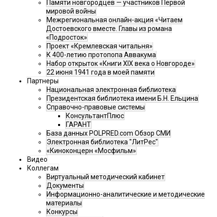
Памяти новгородцев — участников Первой
мировой войны
Межрегиональная онлайн-акция «Читаем
Достоевского вместе. Главы из романа
«Подросток»
Проект «Кремлевская читальня»
К 400-летию протопопа Аввакума
Набор открыток «Книги XIX века о Новгороде»
22 июня 1941 года в моей памяти
Партнеры
Национальная электронная библиотека
Президентская библиотека имени Б.Н. Ельцина
Справочно-правовые системы
КонсультантПлюс
ГАРАНТ
База данных POLPRED.com Обзор СМИ
Электронная библиотека "ЛитРес"
«Киноконцерн «Мосфильм»
Видео
Коллегам
Виртуальный методический кабинет
Документы
Информационно-аналитические и методические
материалы
Конкурсы