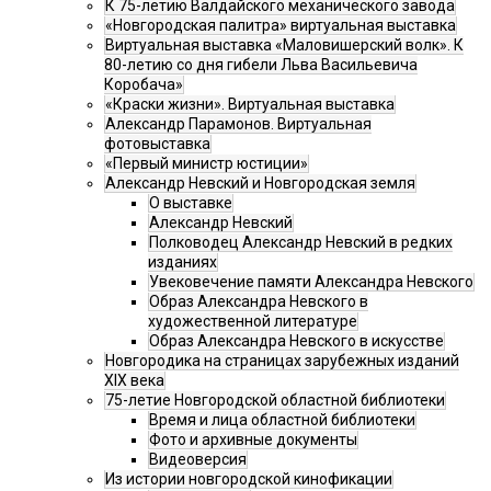
К 75-летию Валдайского механического завода
«Новгородская палитра» виртуальная выставка
Виртуальная выставка «Маловишерский волк». К
80-летию со дня гибели Льва Васильевича
Коробача»
«Краски жизни». Виртуальная выставка
Александр Парамонов. Виртуальная
фотовыставка
«Первый министр юстиции»
Александр Невский и Новгородская земля
О выставке
Александр Невский
Полководец Александр Невский в редких
изданиях
Увековечение памяти Александра Невского
Образ Александра Невского в
художественной литературе
Образ Александра Невского в искусстве
Новгородика на страницах зарубежных изданий
XIX века
75-летие Новгородской областной библиотеки
Время и лица областной библиотеки
Фото и архивные документы
Видеоверсия
Из истории новгородской кинофикации