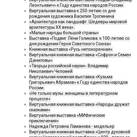
Леонтьевич» к Году единства народов России.
Виртуальная выставка к 250-летию со дня
рождения художника Василия Тропинина
«Архитектура как ландшафт. Шедевры мировой
архитектуры XX века».
«Малые народы большой страны»
Выставка «Подвиг Лёни Голикова: к 100-летию со
дня рождения Героя Советского Союза»
Книжная выставка «Русь непокоренная»
Виртуальная книжная выставка «Софрон и Семен
Даниловы»
«Творцы российской науки». Владимир
Николаевич Челомей
Виртуальная книжная выставка «Кузьма
Григорьевич Абрамов» к Году единства народов
России.
«Не только музы: женщины в литературном
процессе»
Виртуальная книжная выставка «Народы дружат
сказками»
Виртуальная выставка «МИФические
приключения»
Надежда Петровна Ламанова - модельер
Виртуальная книжная выставка «Центр духовной