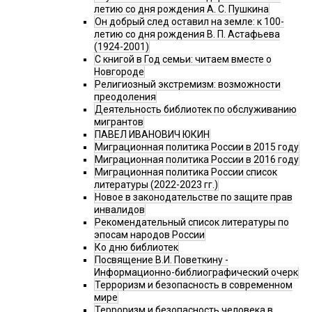
летию со дня рождения А. С. Пушкина
Он добрый след оставил на земле: к 100-
летию со дня рождения В. П. Астафьева
(1924-2001)
С книгой в Год семьи: читаем вместе о
Новгороде
Религиозный экстремизм: возможности
преодоления
Деятельность библиотек по обслуживанию
мигрантов
ПАВЕЛ ИВАНОВИЧ ЮКИН
Миграционная политика России в 2015 году
Миграционная политика России в 2016 году
Миграционная политика России список
литературы (2022-2023 гг.)
Новое в законодательстве по защите прав
инвалидов
Рекомендательный список литературы по
эпосам народов России
Ко дню библиотек
Посвящение В.И. Поветкину -
Информационно-библиографический очерк
Терроризм и безопасность в современном
мире
Терроризм и безопасность человека в