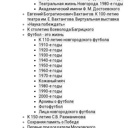
Театральная жизнь Новгорода. 1980-е годы
Академический имени Ф. М. Достоевского
Евгений Богратионович Вахтангов. К 100-летию
театра им. Е. Вахтангова. Виртуальная выставка
«Наука побеждать»
К столетию Всеволода Багрицкого
Футбол - это жизнь
К 110-летию новгородского футбола
1910-е годы
1920-е годы
1930-е годы
1940-е годы
1950-е годы
1960-е годы
1970-е годы
Кожаный мяч
1980-е годы
1990-е годы
2000-е годы
Архивы о футболе
Фотофутбол
Лица новгородского футбола
К 150-летию С.В. Рахманинова
Сохраняя память о Победе
Первые председатели Московского