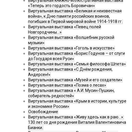
Виртуальная книжно-иллюстративная выставка
«Теперь это гордость Боровичан»
Виртуальная выставка «Великая и неизвестная
война», к Дню памяти российских воинов,
погибших в Первой мировой войне 1914-1918 гг.
Виртуальная выставка «Певец полей
Новгородчины…»
Виртуальная выставка «Волшебник русской
музыки»
Виртуальная выставка «Гоголь в искусстве»
Виртуальная выставка «Борис Годунов – от слуги
до Государя всея Руси»
Виртуальная выставка «Семья философа Шпета»
Виртуальная выставка «С Днём рождения,
Андерсен!»
Виртуальная выставка «Музей и его создатели»
Виртуальная выставка «Поэма о лесах»
Виртуальная выставка « А.И. Мусин-Пушкин,
собиратель редкостей»
Виртуальная выставка «Крым в истории, культуре
и экономике России»
Освобождение
Виртуальная выставка «Живу здесь как в раю…»:
130 лет со дня рождения Виталия Валентиновича
Бианки.