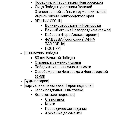
Победители. Герои земли Новгородской
Лица Победы: участники Великой
Отечественной войны и труженики тыла в
мирной жизни Новгородского края
ВЕЧНЫЙ ОГОНЬ
Воины-освободители Новгорода
Вечный огонь в Новгородском кремле
Каберов Игорь Александрович
ФАДЕЕВА (Костюхина) АННА
ПАВЛОВНА
ПОСТ №1
К 80-летию Победы
80 лет Великой Победы
Страницы семейной славы
Победившие – навечно в памяти
Освобождение Новгорода и Новгородской
земли
Суды истории
Виртуальная выставка - Герои подполья
Герои подполья. О выставке.
Волотовское подполье
О выставке
Книги
Периодические издания
Архивные документы