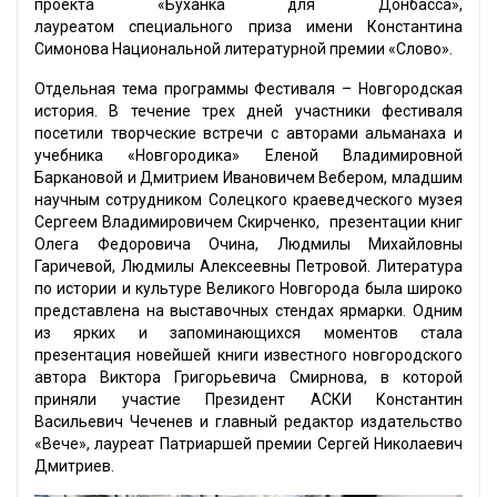
проекта «Буханка для Донбасса»,
лауреатом специального приза имени Константина
Симонова Национальной литературной премии «Слово».
Отдельная тема программы Фестиваля – Новгородская
история. В течение трех дней участники фестиваля
посетили творческие встречи с авторами альманаха и
учебника «Новгородика» Еленой Владимировной
Баркановой и Дмитрием Ивановичем Вебером, младшим
научным сотрудником Солецкого краеведческого музея
Сергеем Владимировичем Скирченко, презентации книг
Олега Федоровича Очина, Людмилы Михайловны
Гаричевой, Людмилы Алексеевны Петровой. Литература
по истории и культуре Великого Новгорода была широко
представлена на выставочных стендах ярмарки. Одним
из ярких и запоминающихся моментов стала
презентация новейшей книги известного новгородского
автора Виктора Григорьевича Смирнова, в которой
приняли участие Президент АСКИ Константин
Васильевич Чеченев и главный редактор издательство
«Вече», лауреат Патриаршей премии Сергей Николаевич
Дмитриев.