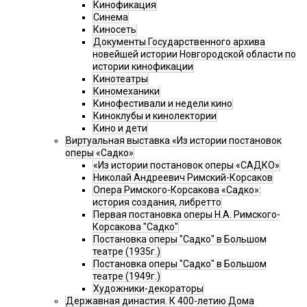
Кинофикация
Синема
Киносеть
Документы Государственного архива
новейшей истории Новгородской области по
истории кинофикации
Кинотеатры
Киномеханики
Кинофестивали и недели кино
Киноклубы и кинолектории
Кино и дети
Виртуальная выставка «Из истории постановок
оперы «Садко»
«Из истории постановок оперы «САДКО»
Николай Андреевич Римский-Корсаков
Опера Римского-Корсакова «Садко»:
история создания, либретто
Первая постановка оперы Н.А. Римского-
Корсакова "Садко"
Постановка оперы "Садко" в Большом
театре (1935г.)
Постановка оперы "Садко" в Большом
театре (1949г.)
Художники-декораторы
Державная династия. К 400-летию Дома