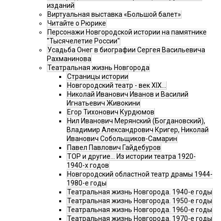
изданий
Виртуальная выставка «Большой балет»
Читайте о Рюрике
Персонажи Новгородской истории на памятнике
"Тысячелетие России"
Усадьба Онег в биографии Сергея Васильевича
Рахманинова
Театральная жизнь Новгорода
Страницы истории
Новгородский театр - век XIX…
Николай Иванович Иванов и Василий
Игнатьевич Живокини
Егор Тихонович Курдюмов
Нил Иванович Мерянский (Богдановский),
Владимир Александрович Кригер, Николай
Иванович Собольщиков-Самарин
Павел Павлович Гайдебуров
ТОР и другие… Из истории театра 1920-
1940-х годов
Новгородский областной театр драмы 1944-
1980-е годы
Театральная жизнь Новгорода. 1940-е годы
Театральная жизнь Новгорода. 1950-е годы
Театральная жизнь Новгорода. 1960-е годы
Театральная жизнь Новгорода. 1970-е годы