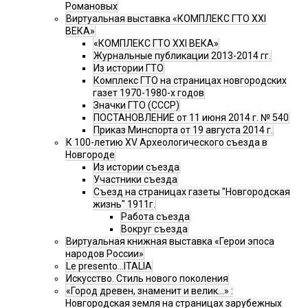
Романовых
Виртуальная выставка «КОМПЛЕКС ГТО XXI
ВЕКА»
«КОМПЛЕКС ГТО XXI ВЕКА»
Журнальные публикации 2013-2014 гг.
Из истории ГТО
Комплекс ГТО на страницах новгородских
газет 1970-1980-х годов
Значки ГТО (СССР)
ПОСТАНОВЛЕНИЕ от 11 июня 2014 г. № 540
Приказ Минспорта от 19 августа 2014 г.
К 100-летию XV Археологического съезда в
Новгороде
Из истории съезда
Участники съезда
Cъезд на страницах газеты "Новгородская
жизнь" 1911г.
Работа съезда
Вокруг съезда
Виртуальная книжная выставка «Герои эпоса
народов России»
Le presento...ITALIA
Искусство. Стиль нового поколения
«Город древен, знаменит и велик…» :
Новгородская земля на страницах зарубежных