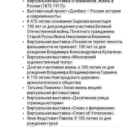
Виртуальная выставка «Рахманинов. Жизнь в
России (1873-1917)»
Выставочный проект «Донбасс – Россия: история
и современность»
К 475-летию основания Сыркова монастыря
100 лет со дня рождения участника Великой
Отечественной войны, Почётного гражданина
Старой Руссы Ивана Николаевича Вязинина
Виртуальная выставка «Поэзия не терпит лености,
фальшивости не признаёт: 100 лет со дня
рождения Владимира Александровича Кулагина»
Виртуальная выставка «Московский
художественный театр»
Долгая счастливая жизнь: к 100-летию со дня
рождения Владимира Владимировича Гормина
К 110-летию Новгородского церковно-
археологического общества
Татьяна Ломзина «Тихая жизнь вещей»
виртуальная фотовыставка
Виртуальная выставка «Десятинная улица:
страницы истории»
Виртуальная выставка «Слово о филармонии»
Виртуальная выставка «Слово об Успенском».
Яков Федотович Павлов. К 105-летию со дня
рождения героя