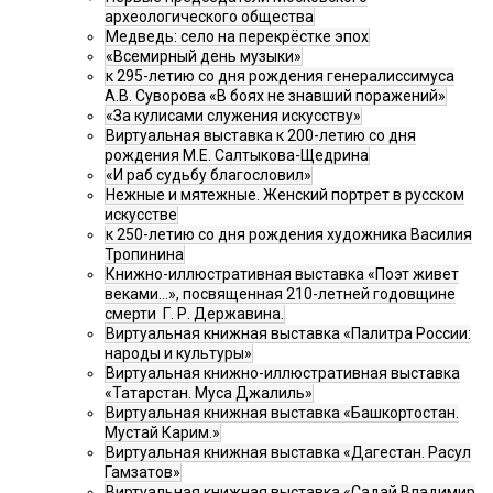
археологического общества
Медведь: село на перекрёстке эпох
«Всемирный день музыки»
к 295-летию со дня рождения генералиссимуса
А.В. Суворова «В боях не знавший поражений»
«За кулисами служения искусству»
Виртуальная выставка к 200-летию со дня
рождения М.Е. Салтыкова-Щедрина
«И раб судьбу благословил»
Нежные и мятежные. Женский портрет в русском
искусстве
к 250-летию со дня рождения художника Василия
Тропинина
Книжно-иллюстративная выставка «Поэт живет
веками…», посвященная 210-летней годовщине
смерти Г. Р. Державина.
Виртуальная книжная выставка «Палитра России:
народы и культуры»
Виртуальная книжно-иллюстративная выставка
«Татарстан. Муса Джалиль»
Виртуальная книжная выставка «Башкортостан.
Мустай Карим.»
Виртуальная книжная выставка «Дагестан. Расул
Гамзатов»
Виртуальная книжная выставка «Садай Владимир