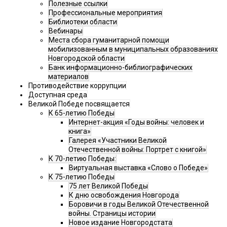
Полезные ссылки
Профессиональные мероприятия
Библиотеки области
Вебинары
Места сбора гуманитарной помощи
мобилизованным в муниципальных образованиях
Новгородской области
Банк информационно-библиографических
материалов
Противодействие коррупции
Доступная среда
Великой Победе посвящается
К 65-летию Победы
Интернет-акция «Годы войны: человек и
книга»
Галерея «Участники Великой
Отечественной войны: Портрет с книгой»
К 70-летию Победы:
Виртуальная выставка «Слово о Победе»
К 75-летию Победы
75 лет Великой Победы
К дню освобождения Новгорода
Боровичи в годы Великой Отечественной
войны. Страницы истории
Новое издание Новгородстата