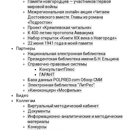
Памяти новгородцев — участников Первой
мировой войны
Межрегиональная онлайн-акция «Читаем
Достоевского вместе. Главы из романа
«Подросток»
Проект «Кремлевская читальня»
К 400-летию протопопа Аввакума
Набор открыток «Книги XIX века о Новгороде»
22 июня 1941 года в моей памяти
Партнеры
Национальная электронная библиотека
Президентская библиотека имени Б.Н. Ельцина
Справочно-правовые системы
КонсультантПлюс
ГАРАНТ
База данных POLPRED.com Обзор СМИ
Электронная библиотека "ЛитРес"
«Киноконцерн «Мосфильм»
Видео
Коллегам
Виртуальный методический кабинет
Документы
Информационно-аналитические и методические
материалы
Конкурсы