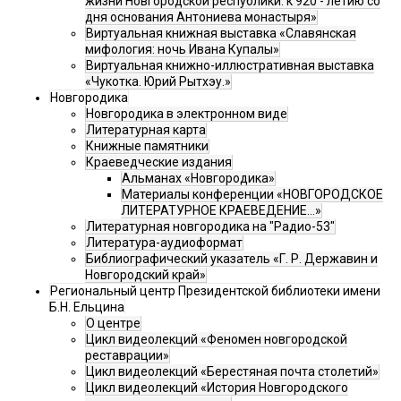
жизни Новгородской республики: к 920 - летию со
дня основания Антониева монастыря»
Виртуальная книжная выставка «Славянская
мифология: ночь Ивана Купалы»
Виртуальная книжно-иллюстративная выставка
«Чукотка. Юрий Рытхэу.»
Новгородика
Новгородика в электронном виде
Литературная карта
Книжные памятники
Краеведческие издания
Альманах «Новгородика»
Материалы конференции «НОВГОРОДСКОЕ
ЛИТЕРАТУРНОЕ КРАЕВЕДЕНИЕ...»
Литературная новгородика на "Радио-53"
Литература-аудиоформат
Библиографический указатель «Г. Р. Державин и
Новгородский край»
Региональный центр Президентской библиотеки имени
Б.Н. Ельцина
О центре
Цикл видеолекций «Феномен новгородской
реставрации»
Цикл видеолекций «Берестяная почта столетий»
Цикл видеолекций «История Новгородского