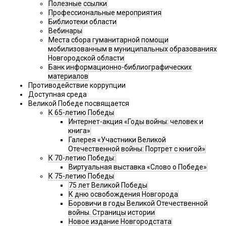
Полезные ссылки
Профессиональные мероприятия
Библиотеки области
Вебинары
Места сбора гуманитарной помощи
мобилизованным в муниципальных образованиях
Новгородской области
Банк информационно-библиографических
материалов
Противодействие коррупции
Доступная среда
Великой Победе посвящается
К 65-летию Победы
Интернет-акция «Годы войны: человек и
книга»
Галерея «Участники Великой
Отечественной войны: Портрет с книгой»
К 70-летию Победы:
Виртуальная выставка «Слово о Победе»
К 75-летию Победы
75 лет Великой Победы
К дню освобождения Новгорода
Боровичи в годы Великой Отечественной
войны. Страницы истории
Новое издание Новгородстата