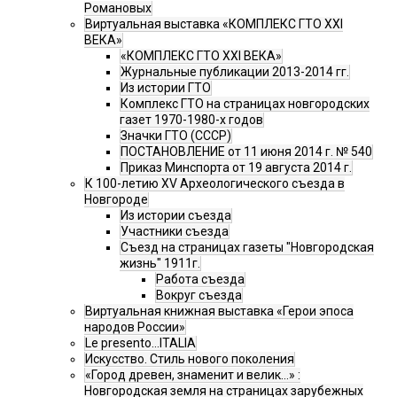
Романовых
Виртуальная выставка «КОМПЛЕКС ГТО XXI
ВЕКА»
«КОМПЛЕКС ГТО XXI ВЕКА»
Журнальные публикации 2013-2014 гг.
Из истории ГТО
Комплекс ГТО на страницах новгородских
газет 1970-1980-х годов
Значки ГТО (СССР)
ПОСТАНОВЛЕНИЕ от 11 июня 2014 г. № 540
Приказ Минспорта от 19 августа 2014 г.
К 100-летию XV Археологического съезда в
Новгороде
Из истории съезда
Участники съезда
Cъезд на страницах газеты "Новгородская
жизнь" 1911г.
Работа съезда
Вокруг съезда
Виртуальная книжная выставка «Герои эпоса
народов России»
Le presento...ITALIA
Искусство. Стиль нового поколения
«Город древен, знаменит и велик…» :
Новгородская земля на страницах зарубежных