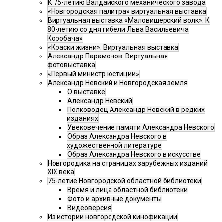
К 75-летию Валдайского механического завода
«Новгородская палитра» виртуальная выставка
Виртуальная выставка «Маловишерский волк». К
80-летию со дня гибели Льва Васильевича
Коробача»
«Краски жизни». Виртуальная выставка
Александр Парамонов. Виртуальная
фотовыставка
«Первый министр юстиции»
Александр Невский и Новгородская земля
О выставке
Александр Невский
Полководец Александр Невский в редких
изданиях
Увековечение памяти Александра Невского
Образ Александра Невского в
художественной литературе
Образ Александра Невского в искусстве
Новгородика на страницах зарубежных изданий
XIX века
75-летие Новгородской областной библиотеки
Время и лица областной библиотеки
Фото и архивные документы
Видеоверсия
Из истории новгородской кинофикации