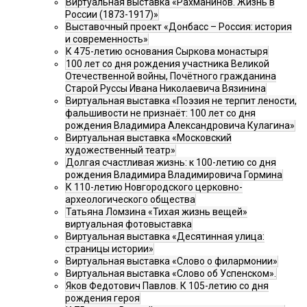
Виртуальная выставка «Рахманинов. Жизнь в
России (1873-1917)»
Выставочный проект «Донбасс – Россия: история
и современность»
К 475-летию основания Сыркова монастыря
100 лет со дня рождения участника Великой
Отечественной войны, Почётного гражданина
Старой Руссы Ивана Николаевича Вязинина
Виртуальная выставка «Поэзия не терпит лености,
фальшивости не признаёт: 100 лет со дня
рождения Владимира Александровича Кулагина»
Виртуальная выставка «Московский
художественный театр»
Долгая счастливая жизнь: к 100-летию со дня
рождения Владимира Владимировича Гормина
К 110-летию Новгородского церковно-
археологического общества
Татьяна Ломзина «Тихая жизнь вещей»
виртуальная фотовыставка
Виртуальная выставка «Десятинная улица:
страницы истории»
Виртуальная выставка «Слово о филармонии»
Виртуальная выставка «Слово об Успенском».
Яков Федотович Павлов. К 105-летию со дня
рождения героя