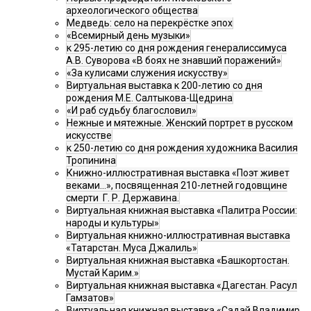
археологического общества
Медведь: село на перекрёстке эпох
«Всемирный день музыки»
к 295-летию со дня рождения генералиссимуса
А.В. Суворова «В боях не знавший поражений»
«За кулисами служения искусству»
Виртуальная выставка к 200-летию со дня
рождения М.Е. Салтыкова-Щедрина
«И раб судьбу благословил»
Нежные и мятежные. Женский портрет в русском
искусстве
к 250-летию со дня рождения художника Василия
Тропинина
Книжно-иллюстративная выставка «Поэт живет
веками…», посвященная 210-летней годовщине
смерти Г. Р. Державина.
Виртуальная книжная выставка «Палитра России:
народы и культуры»
Виртуальная книжно-иллюстративная выставка
«Татарстан. Муса Джалиль»
Виртуальная книжная выставка «Башкортостан.
Мустай Карим.»
Виртуальная книжная выставка «Дагестан. Расул
Гамзатов»
Виртуальная книжная выставка «Садай Владимир