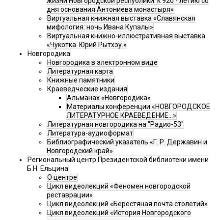
жизни Новгородской республики: к 920 - летию со
дня основания Антониева монастыря»
Виртуальная книжная выставка «Славянская
мифология: ночь Ивана Купалы»
Виртуальная книжно-иллюстративная выставка
«Чукотка. Юрий Рытхэу.»
Новгородика
Новгородика в электронном виде
Литературная карта
Книжные памятники
Краеведческие издания
Альманах «Новгородика»
Материалы конференции «НОВГОРОДСКОЕ
ЛИТЕРАТУРНОЕ КРАЕВЕДЕНИЕ...»
Литературная новгородика на "Радио-53"
Литература-аудиоформат
Библиографический указатель «Г. Р. Державин и
Новгородский край»
Региональный центр Президентской библиотеки имени
Б.Н. Ельцина
О центре
Цикл видеолекций «Феномен новгородской
реставрации»
Цикл видеолекций «Берестяная почта столетий»
Цикл видеолекций «История Новгородского