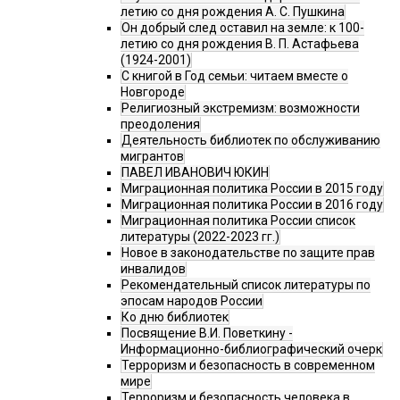
летию со дня рождения А. С. Пушкина
Он добрый след оставил на земле: к 100-
летию со дня рождения В. П. Астафьева
(1924-2001)
С книгой в Год семьи: читаем вместе о
Новгороде
Религиозный экстремизм: возможности
преодоления
Деятельность библиотек по обслуживанию
мигрантов
ПАВЕЛ ИВАНОВИЧ ЮКИН
Миграционная политика России в 2015 году
Миграционная политика России в 2016 году
Миграционная политика России список
литературы (2022-2023 гг.)
Новое в законодательстве по защите прав
инвалидов
Рекомендательный список литературы по
эпосам народов России
Ко дню библиотек
Посвящение В.И. Поветкину -
Информационно-библиографический очерк
Терроризм и безопасность в современном
мире
Терроризм и безопасность человека в