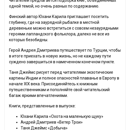
читателей предлагается подборка книг, объединенных
одной темой, но очень разных по содержанию.
Финский автор Юхани Карила приглашает посетить
глубинку, где на заурядной рыбалке в местной
деревеньке можно встретиться с совсем незаурядными
героями лапландского фольклора, далеко не все из
которых безобидны.
Герой Андрея Дмитриева путешествует по Турции, чтобы
в итоге приехать в новую жизнь, но не каждому пути
суждено завершиться в намеченном конечном пункте.
Таня Джеймс рисует перед читателями экзотические
картины Индии и полное опасностей плаванье в Европу в
начале XIX века. Присоединяйтесь к книжным
путешественникам и пополняйте свой читательский
багаж яркими впечатлениями.
Книги, представленные в выпуске:
Юхани Карила «Охота на маленькую щуку»
Андрей Дмитриев «Ветер Трои»
Таня Джеймс «Добыча»