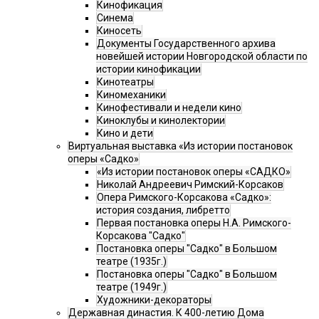
Кинофикация
Синема
Киносеть
Документы Государственного архива
новейшей истории Новгородской области по
истории кинофикации
Кинотеатры
Киномеханики
Кинофестивали и недели кино
Киноклубы и кинолектории
Кино и дети
Виртуальная выставка «Из истории постановок
оперы «Садко»
«Из истории постановок оперы «САДКО»
Николай Андреевич Римский-Корсаков
Опера Римского-Корсакова «Садко»:
история создания, либретто
Первая постановка оперы Н.А. Римского-
Корсакова "Садко"
Постановка оперы "Садко" в Большом
театре (1935г.)
Постановка оперы "Садко" в Большом
театре (1949г.)
Художники-декораторы
Державная династия. К 400-летию Дома