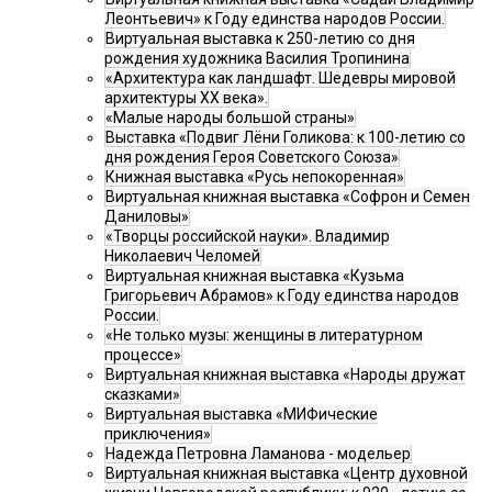
Леонтьевич» к Году единства народов России.
Виртуальная выставка к 250-летию со дня
рождения художника Василия Тропинина
«Архитектура как ландшафт. Шедевры мировой
архитектуры XX века».
«Малые народы большой страны»
Выставка «Подвиг Лёни Голикова: к 100-летию со
дня рождения Героя Советского Союза»
Книжная выставка «Русь непокоренная»
Виртуальная книжная выставка «Софрон и Семен
Даниловы»
«Творцы российской науки». Владимир
Николаевич Челомей
Виртуальная книжная выставка «Кузьма
Григорьевич Абрамов» к Году единства народов
России.
«Не только музы: женщины в литературном
процессе»
Виртуальная книжная выставка «Народы дружат
сказками»
Виртуальная выставка «МИФические
приключения»
Надежда Петровна Ламанова - модельер
Виртуальная книжная выставка «Центр духовной