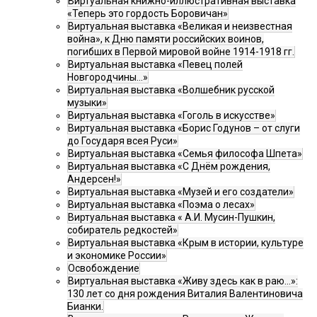
Виртуальная книжно-иллюстративная выставка
«Теперь это гордость Боровичан»
Виртуальная выставка «Великая и неизвестная
война», к Дню памяти российских воинов,
погибших в Первой мировой войне 1914-1918 гг.
Виртуальная выставка «Певец полей
Новгородчины…»
Виртуальная выставка «Волшебник русской
музыки»
Виртуальная выставка «Гоголь в искусстве»
Виртуальная выставка «Борис Годунов – от слуги
до Государя всея Руси»
Виртуальная выставка «Семья философа Шпета»
Виртуальная выставка «С Днём рождения,
Андерсен!»
Виртуальная выставка «Музей и его создатели»
Виртуальная выставка «Поэма о лесах»
Виртуальная выставка « А.И. Мусин-Пушкин,
собиратель редкостей»
Виртуальная выставка «Крым в истории, культуре
и экономике России»
Освобождение
Виртуальная выставка «Живу здесь как в раю…»:
130 лет со дня рождения Виталия Валентиновича
Бианки.