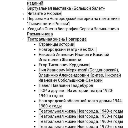
изданий
Виртуальная выставка «Большой балет»
Читайте о Рюрике
Персонажи Новгородской истории на памятнике
"Тысячелетие России"
Усадьба Онег в биографии Сергея Васильевича
Рахманинова
Театральная жизнь Новгорода
Страницы истории
Новгородский театр - век XIX…
Николай Иванович Иванов и Василий
Игнатьевич Живокини
Егор Тихонович Курдюмов
Нил Иванович Мерянский (Богдановский),
Владимир Александрович Кригер, Николай
Иванович Собольщиков-Самарин
Павел Павлович Гайдебуров
ТОР и другие… Из истории театра 1920-
1940-х годов
Новгородский областной театр драмы 1944-
1980-е годы
Театральная жизнь Новгорода. 1940-е годы
Театральная жизнь Новгорода. 1950-е годы
Театральная жизнь Новгорода. 1960-е годы
Театральная жизнь Новгорода. 1970-е годы