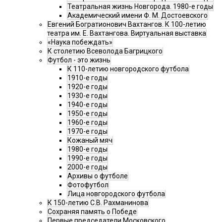
Театральная жизнь Новгорода. 1980-е годы
Академический имени Ф. М. Достоевского
Евгений Богратионович Вахтангов. К 100-летию
театра им. Е. Вахтангова. Виртуальная выставка
«Наука побеждать»
К столетию Всеволода Багрицкого
Футбол - это жизнь
К 110-летию новгородского футбола
1910-е годы
1920-е годы
1930-е годы
1940-е годы
1950-е годы
1960-е годы
1970-е годы
Кожаный мяч
1980-е годы
1990-е годы
2000-е годы
Архивы о футболе
Фотофутбол
Лица новгородского футбола
К 150-летию С.В. Рахманинова
Сохраняя память о Победе
Первые председатели Московского