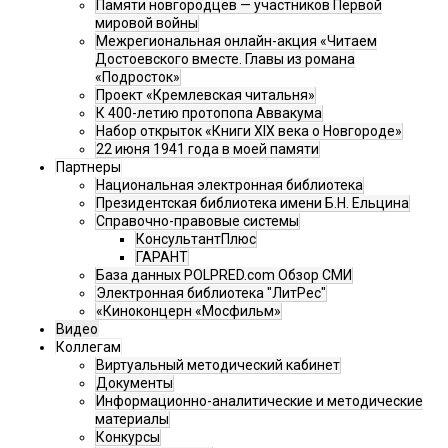
Памяти новгородцев — участников Первой
мировой войны
Межрегиональная онлайн-акция «Читаем
Достоевского вместе. Главы из романа
«Подросток»
Проект «Кремлевская читальня»
К 400-летию протопопа Аввакума
Набор открыток «Книги XIX века о Новгороде»
22 июня 1941 года в моей памяти
Партнеры
Национальная электронная библиотека
Президентская библиотека имени Б.Н. Ельцина
Справочно-правовые системы
КонсультантПлюс
ГАРАНТ
База данных POLPRED.com Обзор СМИ
Электронная библиотека "ЛитРес"
«Киноконцерн «Мосфильм»
Видео
Коллегам
Виртуальный методический кабинет
Документы
Информационно-аналитические и методические
материалы
Конкурсы