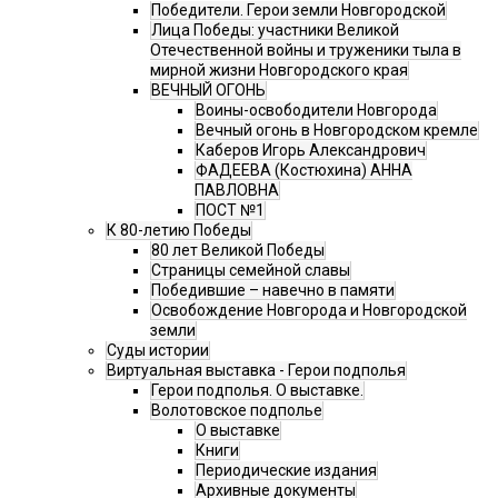
Победители. Герои земли Новгородской
Лица Победы: участники Великой
Отечественной войны и труженики тыла в
мирной жизни Новгородского края
ВЕЧНЫЙ ОГОНЬ
Воины-освободители Новгорода
Вечный огонь в Новгородском кремле
Каберов Игорь Александрович
ФАДЕЕВА (Костюхина) АННА
ПАВЛОВНА
ПОСТ №1
К 80-летию Победы
80 лет Великой Победы
Страницы семейной славы
Победившие – навечно в памяти
Освобождение Новгорода и Новгородской
земли
Суды истории
Виртуальная выставка - Герои подполья
Герои подполья. О выставке.
Волотовское подполье
О выставке
Книги
Периодические издания
Архивные документы