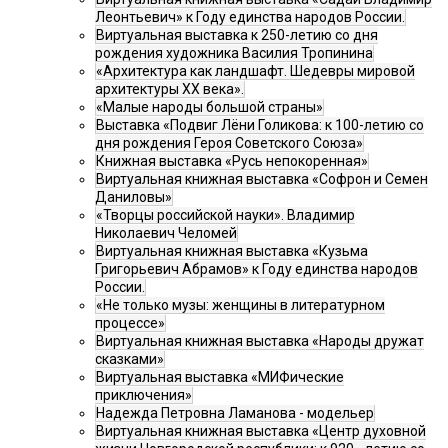
Леонтьевич» к Году единства народов России.
Виртуальная выставка к 250-летию со дня
рождения художника Василия Тропинина
«Архитектура как ландшафт. Шедевры мировой
архитектуры XX века».
«Малые народы большой страны»
Выставка «Подвиг Лёни Голикова: к 100-летию со
дня рождения Героя Советского Союза»
Книжная выставка «Русь непокоренная»
Виртуальная книжная выставка «Софрон и Семен
Даниловы»
«Творцы российской науки». Владимир
Николаевич Челомей
Виртуальная книжная выставка «Кузьма
Григорьевич Абрамов» к Году единства народов
России.
«Не только музы: женщины в литературном
процессе»
Виртуальная книжная выставка «Народы дружат
сказками»
Виртуальная выставка «МИФические
приключения»
Надежда Петровна Ламанова - модельер
Виртуальная книжная выставка «Центр духовной