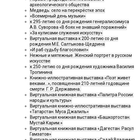
археологического общества
Медведь: село на перекрёстке эпох
«Всемирный день музыки»
к 295-летию со дня рождения генералиссимуса
А.В. Суворова «В боях не знавший поражений»
«За кулисами служения искусству»
Виртуальная выставка к 200-летию со дня
рождения М.Е. Салтыкова-Щедрина
«И раб судьбу благословил»
Нежные и мятежные. Женский портрет в русском
искусстве
к 250-летию со дня рождения художника Василия
Тропинина
Книжно-иллюстративная выставка «Поэт живет
веками…», посвященная 210-летней годовщине
смерти Г. Р. Державина.
Виртуальная книжная выставка «Палитра России:
народы и культуры»
Виртуальная книжно-иллюстративная выставка
«Татарстан. Муса Джалиль»
Виртуальная книжная выставка «Башкортостан.
Мустай Карим.»
Виртуальная книжная выставка «Дагестан. Расул
Гамзатов»
Виртуальная книжная выставка «Садай Владимир