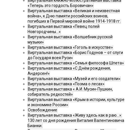
Виртуальная книжно-иллюстративная выставка
«Теперь это гордость Боровичан»
Виртуальная выставка «Великая и неизвестная
война», к Дню памяти российских воинов,
погибших в Первой мировой войне 1914-1918 гг.
Виртуальная выставка «Певец полей
Новгородчины…»
Виртуальная выставка «Волшебник русской
музыки»
Виртуальная выставка «Гоголь в искусстве»
Виртуальная выставка «Борис Годунов – от слуги
до Государя всея Руси»
Виртуальная выставка «Семья философа Шпета»
Виртуальная выставка «С Днём рождения,
Андерсен!»
Виртуальная выставка «Музей и его создатели»
Виртуальная выставка «Поэма о лесах»
Виртуальная выставка « А.И. Мусин-Пушкин,
собиратель редкостей»
Виртуальная выставка «Крым в истории, культуре
и экономике России»
Освобождение
Виртуальная выставка «Живу здесь как в раю…»:
130 лет со дня рождения Виталия Валентиновича
Бианки.