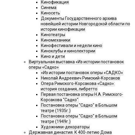
Кинофикация
Синема
Киносеть
Документы Государственного архива
новейшей истории Новгородской области по
истории кинофикации
Кинотеатры
Киномеханики
Кинофестивали и недели кино
Киноклубы и кинолектории
Кино и дети
Виртуальная выставка «Из истории постановок
оперы «Садко»
«Из истории постановок оперы «САДКО»
Николай Андреевич Римский-Корсаков
Опера Римского-Корсакова «Садко»:
история создания, либретто
Первая постановка оперы Н.А. Римского-
Корсакова "Садко"
Постановка оперы "Садко" в Большом
театре (1935г.)
Постановка оперы "Садко" в Большом
театре (1949г.)
Художники-декораторы
Державная династия. К 400-летию Дома