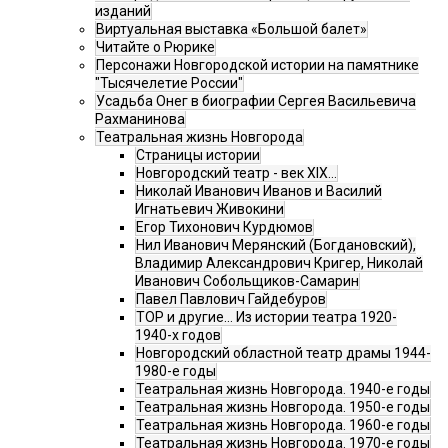
изданий
Виртуальная выставка «Большой балет»
Читайте о Рюрике
Персонажи Новгородской истории на памятнике
"Тысячелетие России"
Усадьба Онег в биографии Сергея Васильевича
Рахманинова
Театральная жизнь Новгорода
Страницы истории
Новгородский театр - век XIX…
Николай Иванович Иванов и Василий
Игнатьевич Живокини
Егор Тихонович Курдюмов
Нил Иванович Мерянский (Богдановский),
Владимир Александрович Кригер, Николай
Иванович Собольщиков-Самарин
Павел Павлович Гайдебуров
ТОР и другие… Из истории театра 1920-
1940-х годов
Новгородский областной театр драмы 1944-
1980-е годы
Театральная жизнь Новгорода. 1940-е годы
Театральная жизнь Новгорода. 1950-е годы
Театральная жизнь Новгорода. 1960-е годы
Театральная жизнь Новгорода. 1970-е годы