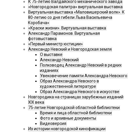
К 75-летию Валдайского механического завода
«Новгородская палитра» виртуальная выставка
Виртуальная выставка «Маловишерский волк». К
80-летию со дня гибели Льва Васильевича
Коробача»
«Краски жизни». Виртуальная выставка
Александр Парамонов. Виртуальная
фотовыставка
«Первый министр юстиции»
Александр Невский и Новгородская земля
О выставке
Александр Невский
Полководец Александр Невский в редких
изданиях
Увековечение памяти Александра Невского
Образ Александра Невского в
художественной литературе
Образ Александра Невского в искусстве
Новгородика на страницах зарубежных изданий
XIX века
75-летие Новгородской областной библиотеки
Время и лица областной библиотеки
Фото и архивные документы
Видеоверсия
Из истории новгородской кинофикации