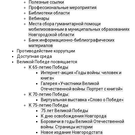
Полезные ссылки
Профессиональные мероприятия
Библиотеки области
Вебинары
Места сбора гуманитарной помощи
мобилизованным в муниципальных образованиях
Новгородской области
Банк информационно-библиографических
материалов
Противодействие коррупции
Доступная среда
Великой Победе посвящается
К 65-летию Победы
Интернет-акция «Годы войны: человек и
книга»
Галерея «Участники Великой
Отечественной войны: Портрет с книгой»
К 70-летию Победы:
Виртуальная выставка «Слово о Победе»
К 75-летию Победы
75 лет Великой Победы
К дню освобождения Новгорода
Боровичи в годы Великой Отечественной
войны. Страницы истории
Новое издание Новгородстата