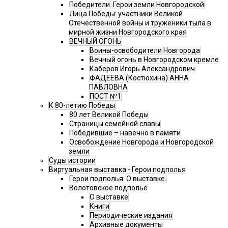
Победители. Герои земли Новгородской
Лица Победы: участники Великой
Отечественной войны и труженики тыла в
мирной жизни Новгородского края
ВЕЧНЫЙ ОГОНЬ
Воины-освободители Новгорода
Вечный огонь в Новгородском кремле
Каберов Игорь Александрович
ФАДЕЕВА (Костюхина) АННА
ПАВЛОВНА
ПОСТ №1
К 80-летию Победы
80 лет Великой Победы
Страницы семейной славы
Победившие – навечно в памяти
Освобождение Новгорода и Новгородской
земли
Суды истории
Виртуальная выставка - Герои подполья
Герои подполья. О выставке.
Волотовское подполье
О выставке
Книги
Периодические издания
Архивные документы