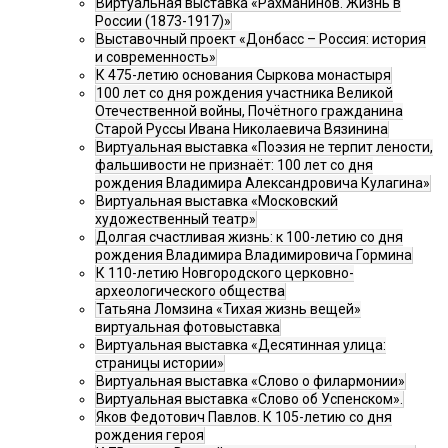
Виртуальная выставка «Рахманинов. Жизнь в
России (1873-1917)»
Выставочный проект «Донбасс – Россия: история
и современность»
К 475-летию основания Сыркова монастыря
100 лет со дня рождения участника Великой
Отечественной войны, Почётного гражданина
Старой Руссы Ивана Николаевича Вязинина
Виртуальная выставка «Поэзия не терпит лености,
фальшивости не признаёт: 100 лет со дня
рождения Владимира Александровича Кулагина»
Виртуальная выставка «Московский
художественный театр»
Долгая счастливая жизнь: к 100-летию со дня
рождения Владимира Владимировича Гормина
К 110-летию Новгородского церковно-
археологического общества
Татьяна Ломзина «Тихая жизнь вещей»
виртуальная фотовыставка
Виртуальная выставка «Десятинная улица:
страницы истории»
Виртуальная выставка «Слово о филармонии»
Виртуальная выставка «Слово об Успенском».
Яков Федотович Павлов. К 105-летию со дня
рождения героя