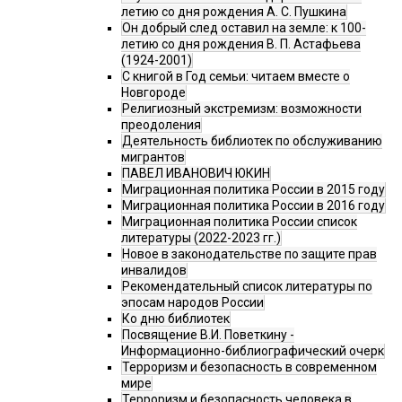
летию со дня рождения А. С. Пушкина
Он добрый след оставил на земле: к 100-
летию со дня рождения В. П. Астафьева
(1924-2001)
С книгой в Год семьи: читаем вместе о
Новгороде
Религиозный экстремизм: возможности
преодоления
Деятельность библиотек по обслуживанию
мигрантов
ПАВЕЛ ИВАНОВИЧ ЮКИН
Миграционная политика России в 2015 году
Миграционная политика России в 2016 году
Миграционная политика России список
литературы (2022-2023 гг.)
Новое в законодательстве по защите прав
инвалидов
Рекомендательный список литературы по
эпосам народов России
Ко дню библиотек
Посвящение В.И. Поветкину -
Информационно-библиографический очерк
Терроризм и безопасность в современном
мире
Терроризм и безопасность человека в