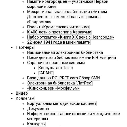
Памяти новгородцев — участников Первой
мировой войны
Межрегиональная онлайн-акция «Читаем
Достоевского вместе. Главы из романа
«Подросток»
Проект «Кремлевская читальня»
К 400-летию протопопа Аввакума
Набор открыток «Книги XIX века о Новгороде»
22 июня 1941 года в моей памяти
Партнеры
Национальная электронная библиотека
Президентская библиотека имени Б.Н. Ельцина
Справочно-правовые системы
КонсультантПлюс
ГАРАНТ
База данных POLPRED.com Обзор СМИ
Электронная библиотека "ЛитРес"
«Киноконцерн «Мосфильм»
Видео
Коллегам
Виртуальный методический кабинет
Документы
Информационно-аналитические и методические
материалы
Конкурсы