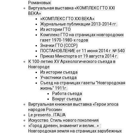
Романовых
Виртуальная выставка «КОМПЛЕКС ГТО XXI
ВЕКА»
«КОМПЛЕКС ГТО XXI ВЕКА»
Журнальные публикации 2013-2014 гг.
Из истории ГТО
Комплекс ГТО на страницах новгородских
газет 1970-1980-х годов
Значки ГТО (СССР)
ПОСТАНОВЛЕНИЕ от 11 июня 2014 г. № 540
Приказ Минспорта от 19 августа 2014 г.
К 100-летию XV Археологического съезда в
Новгороде
Из истории съезда
Участники съезда
Cъезд на страницах газеты "Новгородская
жизнь" 1911г.
Работа съезда
Вокруг съезда
Виртуальная книжная выставка «Герои эпоса
народов России»
Le presento...ITALIA
Искусство. Стиль нового поколения
«Город древен, знаменит и велик…» :
Новгородская земля на страницах зарубежных