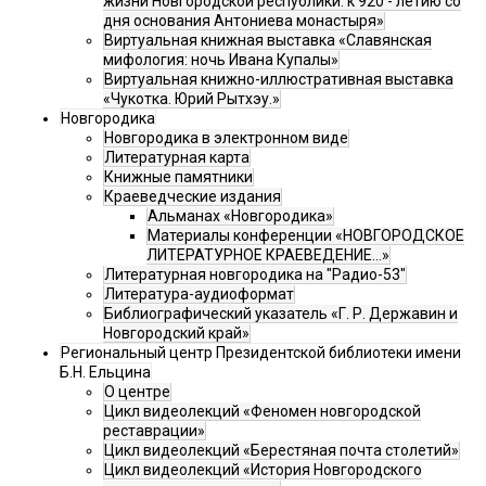
жизни Новгородской республики: к 920 - летию со
дня основания Антониева монастыря»
Виртуальная книжная выставка «Славянская
мифология: ночь Ивана Купалы»
Виртуальная книжно-иллюстративная выставка
«Чукотка. Юрий Рытхэу.»
Новгородика
Новгородика в электронном виде
Литературная карта
Книжные памятники
Краеведческие издания
Альманах «Новгородика»
Материалы конференции «НОВГОРОДСКОЕ
ЛИТЕРАТУРНОЕ КРАЕВЕДЕНИЕ...»
Литературная новгородика на "Радио-53"
Литература-аудиоформат
Библиографический указатель «Г. Р. Державин и
Новгородский край»
Региональный центр Президентской библиотеки имени
Б.Н. Ельцина
О центре
Цикл видеолекций «Феномен новгородской
реставрации»
Цикл видеолекций «Берестяная почта столетий»
Цикл видеолекций «История Новгородского