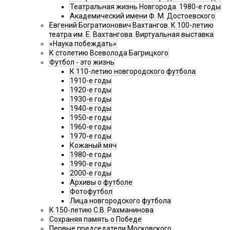
Театральная жизнь Новгорода. 1980-е годы
Академический имени Ф. М. Достоевского
Евгений Богратионович Вахтангов. К 100-летию
театра им. Е. Вахтангова. Виртуальная выставка
«Наука побеждать»
К столетию Всеволода Багрицкого
Футбол - это жизнь
К 110-летию новгородского футбола
1910-е годы
1920-е годы
1930-е годы
1940-е годы
1950-е годы
1960-е годы
1970-е годы
Кожаный мяч
1980-е годы
1990-е годы
2000-е годы
Архивы о футболе
Фотофутбол
Лица новгородского футбола
К 150-летию С.В. Рахманинова
Сохраняя память о Победе
Первые председатели Московского