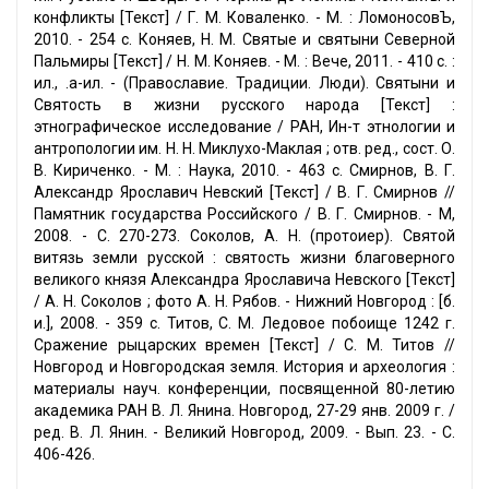
конфликты [Текст] / Г. М. Коваленко. - М. : ЛомоносовЪ,
2010. - 254 с. Коняев, Н. М. Святые и святыни Северной
Пальмиры [Текст] / Н. М. Коняев. - М. : Вече, 2011. - 410 с. :
ил., .a-ил. - (Православие. Традиции. Люди). Святыни и
Святость в жизни русского народа [Текст] :
этнографическое исследование / РАН, Ин-т этнологии и
антропологии им. Н. Н. Миклухо-Маклая ; отв. ред., сост. О.
В. Кириченко. - М. : Наука, 2010. - 463 с. Смирнов, В. Г.
Александр Ярославич Невский [Текст] / В. Г. Смирнов //
Памятник государства Российского / В. Г. Смирнов. - М,
2008. - С. 270-273. Соколов, А. Н. (протоиер). Святой
витязь земли русской : святость жизни благоверного
великого князя Александра Ярославича Невского [Текст]
/ А. Н. Соколов ; фото А. Н. Рябов. - Нижний Новгород : [б.
и.], 2008. - 359 с. Титов, С. М. Ледовое побоище 1242 г.
Сражение рыцарских времен [Текст] / С. М. Титов //
Новгород и Новгородская земля. История и археология :
материалы науч. конференции, посвященной 80-летию
академика РАН В. Л. Янина. Новгород, 27-29 янв. 2009 г. /
ред. В. Л. Янин. - Великий Новгород, 2009. - Вып. 23. - С.
406-426.