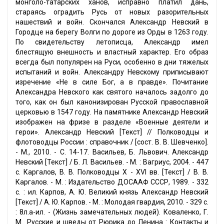
монголо-татарских ханов, исправно платил дань,
стараясь оградить Русь от новых разорительных
нашествий и войн. Скончался Александр Невский в
Городце на берегу Волги по дороге из Орды в 1263 году.
По свидетельству летописца, Александр имел
блестящую внешность и властный характер. Его образ
всегда был популярен на Руси, особенно в дни тяжелых
испытаний и войн. Александру Невскому приписывают
изречение «Не в силе Бог, а в правде». Почитание
Александра Невского как святого началось задолго до
того, как он был канонизирован Русской православной
церковью в 1547 году. На памятнике Александр Невский
изображен на фризе в разделе «Военные деятели и
герои». Александр Невский [Текст] // Полководцы и
флотоводцы России : справочник / [сост. В. В. Шевченко].
- М., 2010. - С. 14-17. Васильев, Б. Львович. Александр
Невский [Текст] / Б. Л. Васильев. - М. : Вагриус, 2004. - 447
с. Каргалов, В. В. Полководцы X - XVI вв. [Текст] / В. В.
Каргалов. - М. : Издательство ДОСААФ СССР, 1989. - 332
с. : ил. Карпов, А. Ю. Великий князь Александр Невский
[Текст] / А. Ю. Карпов. - М. : Молодая гвардия, 2010. - 329 с.
: 8л.a-ил. - (Жизнь замечательных людей). Коваленко, Г.
М.. Русские и шведы от Рюрика до Ленина : Контакты и