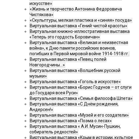
искусстве»
«Жизнь и творчество Антонина Федоровича
Чистякова»
«Скульптуры, мелкая пластика и «синяя» посуда»
Виртуальная выставка «Гений чистой красоты»
Виртуальная книжно-иллюстративная выставка
«Теперь это гордость Боровичан»
Виртуальная выставка «Великая и неизвестная
война», к Дню памяти российских воинов,
погибших в Первой мировой войне 1914-1918 гг.
Виртуальная выставка «Певец полей
Новгородчины…»
Виртуальная выставка «Волшебник русской
музыки»
Виртуальная выставка «Гоголь в искусстве»
Виртуальная выставка «Борис Годунов – от слуги
до Государя всея Руси»
Виртуальная выставка «Семья философа Шпета»
Виртуальная выставка «С Днём рождения,
Андерсен!»
Виртуальная выставка «Музей и его создатели»
Виртуальная выставка «Поэма о лесах»
Виртуальная выставка « А.И. Мусин-Пушкин,
собиратель редкостей»
Виртуальная выставка «Крым в истории, культуре