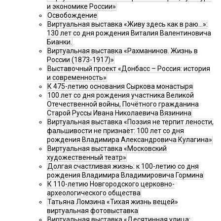
и экономике России»
Освобождение
Виртуальная выставка «Живу здесь как в раю…»:
130 лет со дня рождения Виталия Валентиновича
Бианки.
Виртуальная выставка «Рахманинов. Жизнь в
России (1873-1917)»
Выставочный проект «Донбасс – Россия: история
и современность»
К 475-летию основания Сыркова монастыря
100 лет со дня рождения участника Великой
Отечественной войны, Почётного гражданина
Старой Руссы Ивана Николаевича Вязинина
Виртуальная выставка «Поэзия не терпит лености,
фальшивости не признаёт: 100 лет со дня
рождения Владимира Александровича Кулагина»
Виртуальная выставка «Московский
художественный театр»
Долгая счастливая жизнь: к 100-летию со дня
рождения Владимира Владимировича Гормина
К 110-летию Новгородского церковно-
археологического общества
Татьяна Ломзина «Тихая жизнь вещей»
виртуальная фотовыставка
Виртуальная выставка «Десятинная улица: