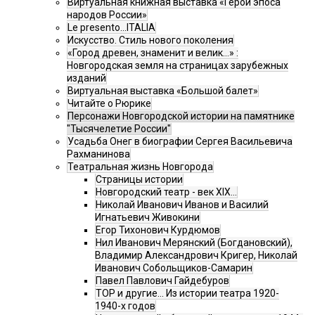
Виртуальная книжная выставка «Герои эпоса
народов России»
Le presento...ITALIA
Искусство. Стиль нового поколения
«Город древен, знаменит и велик…» :
Новгородская земля на страницах зарубежных
изданий
Виртуальная выставка «Большой балет»
Читайте о Рюрике
Персонажи Новгородской истории на памятнике
"Тысячелетие России"
Усадьба Онег в биографии Сергея Васильевича
Рахманинова
Театральная жизнь Новгорода
Страницы истории
Новгородский театр - век XIX…
Николай Иванович Иванов и Василий
Игнатьевич Живокини
Егор Тихонович Курдюмов
Нил Иванович Мерянский (Богдановский),
Владимир Александрович Кригер, Николай
Иванович Собольщиков-Самарин
Павел Павлович Гайдебуров
ТОР и другие… Из истории театра 1920-
1940-х годов