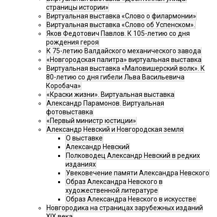
страницы истории»
Виртуальная выставка «Слово о филармонии»
Виртуальная выставка «Слово об Успенском».
Яков Федотович Павлов. К 105-летию со дня
рождения героя
К 75-летию Валдайского механического завода
«Новгородская палитра» виртуальная выставка
Виртуальная выставка «Маловишерский волк». К
80-летию со дня гибели Льва Васильевича
Коробача»
«Краски жизни». Виртуальная выставка
Александр Парамонов. Виртуальная
фотовыставка
«Первый министр юстиции»
Александр Невский и Новгородская земля
О выставке
Александр Невский
Полководец Александр Невский в редких
изданиях
Увековечение памяти Александра Невского
Образ Александра Невского в
художественной литературе
Образ Александра Невского в искусстве
Новгородика на страницах зарубежных изданий
XIX века