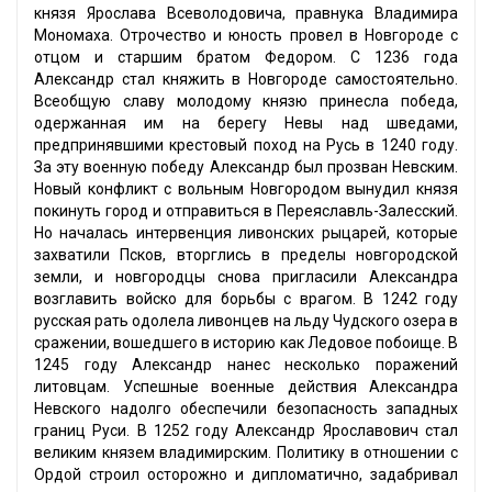
князя Ярослава Всеволодовича, правнука Владимира
Мономаха. Отрочество и юность провел в Новгороде с
отцом и старшим братом Федором. С 1236 года
Александр стал княжить в Новгороде самостоятельно.
Всеобщую славу молодому князю принесла победа,
одержанная им на берегу Невы над шведами,
предпринявшими крестовый поход на Русь в 1240 году.
За эту военную победу Александр был прозван Невским.
Новый конфликт с вольным Новгородом вынудил князя
покинуть город и отправиться в Переяславль-Залесский.
Но началась интервенция ливонских рыцарей, которые
захватили Псков, вторглись в пределы новгородской
земли, и новгородцы снова пригласили Александра
возглавить войско для борьбы с врагом. В 1242 году
русская рать одолела ливонцев на льду Чудского озера в
сражении, вошедшего в историю как Ледовое побоище. В
1245 году Александр нанес несколько поражений
литовцам. Успешные военные действия Александра
Невского надолго обеспечили безопасность западных
границ Руси. В 1252 году Александр Ярославович стал
великим князем владимирским. Политику в отношении с
Ордой строил осторожно и дипломатично, задабривал