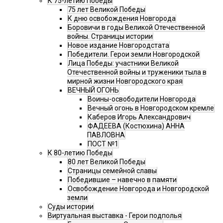
К 75-летию Победы
75 лет Великой Победы
К дню освобождения Новгорода
Боровичи в годы Великой Отечественной
войны. Страницы истории
Новое издание Новгородстата
Победители. Герои земли Новгородской
Лица Победы: участники Великой
Отечественной войны и труженики тыла в
мирной жизни Новгородского края
ВЕЧНЫЙ ОГОНЬ
Воины-освободители Новгорода
Вечный огонь в Новгородском кремле
Каберов Игорь Александрович
ФАДЕЕВА (Костюхина) АННА
ПАВЛОВНА
ПОСТ №1
К 80-летию Победы
80 лет Великой Победы
Страницы семейной славы
Победившие – навечно в памяти
Освобождение Новгорода и Новгородской
земли
Суды истории
Виртуальная выставка - Герои подполья