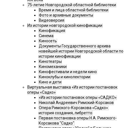
75-летие Новгородской областной библиотеки
Время и лица областной библиотеки
Фото и архивные документы
Видеоверсия
Из истории новгородской кинофикации
Кинофикация
Синема
Киносеть
Документы Государственного архива
новейшей истории Новгородской области по
истории кинофикации
Кинотеатры
Киномеханики
Кинофестивали и недели кино
Киноклубы и кинолектории
Кино и дети
Виртуальная выставка «Из истории постановок
оперы «Садко»
«Из истории постановок оперы «САДКО»
Николай Андреевич Римский-Корсаков
Опера Римского-Корсакова «Садко»:
история создания, либретто
Первая постановка оперы Н.А. Римского-
Корсакова "Садко"