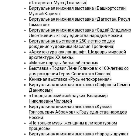
«Татарстан. Муса Джалиль»
Виртуальная книжная выставка «Башкортостан.
Мустай Карим.»
Виртуальная книжная выставка «Дагестан. Расул
Гамзатов»
Виртуальная книжная выставка «Садай Владимир
Леонтьевич» к Году единства народов России.
Виртуальная выставка к 250-летию со дня
рождения художника Василия Тропинина
«Архитектура как ландшафт. Шедевры мировой
архитектуры XX века».
«Малые народы большой страны»
Выставка «Подвиг Лёни Голикова: к 100-летию со
дня рождения Героя Советского Союза»
Книжная выставка «Русь непокоренная»
Виртуальная книжная выставка «Софрон и Семен
Даниловы»
«Творцы российской науки». Владимир
Николаевич Челомей
Виртуальная книжная выставка «Кузьма
Григорьевич Абрамов» к Году единства народов
России.
«Не только музы: женщины в литературном
процессе»
Виртуальная книжная выставка «Народы дружат