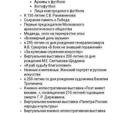
Архивы о футболе
Фотофутбол
Лица новгородского футбола
К 150-летию С.В. Рахманинова
Сохраняя память о Победе
Первые председатели Московского
археологического общества
Медведь: село на перекрёстке эпох
«Всемирный день музыки»
к 295-летию со дня рождения генералиссимуса
А.В. Суворова «В боях не знавший поражений»
«За кулисами служения искусству»
Виртуальная выставка к 200-летию со дня
рождения М.Е. Салтыкова-Щедрина
«И раб судьбу благословил»
Нежные и мятежные. Женский портрет в русском
искусстве
к 250-летию со дня рождения художника Василия
Тропинина
Книжно-иллюстративная выставка «Поэт живет
веками…», посвященная 210-летней годовщине
смерти Г. Р. Державина.
Виртуальная книжная выставка «Палитра России:
народы и культуры»
Виртуальная книжно-иллюстративная выставка