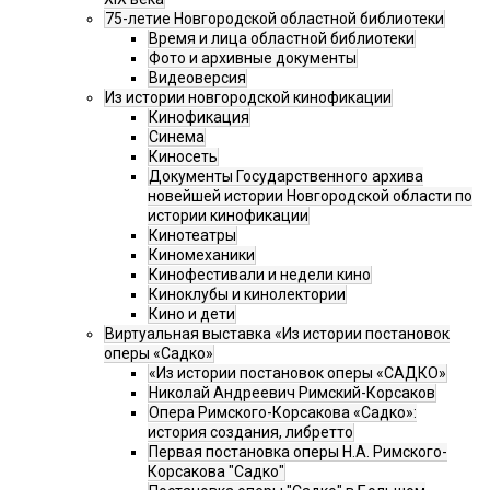
75-летие Новгородской областной библиотеки
Время и лица областной библиотеки
Фото и архивные документы
Видеоверсия
Из истории новгородской кинофикации
Кинофикация
Синема
Киносеть
Документы Государственного архива
новейшей истории Новгородской области по
истории кинофикации
Кинотеатры
Киномеханики
Кинофестивали и недели кино
Киноклубы и кинолектории
Кино и дети
Виртуальная выставка «Из истории постановок
оперы «Садко»
«Из истории постановок оперы «САДКО»
Николай Андреевич Римский-Корсаков
Опера Римского-Корсакова «Садко»:
история создания, либретто
Первая постановка оперы Н.А. Римского-
Корсакова "Садко"