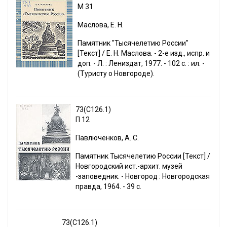
М 31
Маслова, Е. Н.
Памятник "Тысячелетию России"
[Текст] / Е. Н. Маслова. - 2-е изд., испр. и
доп. - Л. : Лениздат, 1977. - 102 с. : ил. -
(Туристу о Новгороде).
73(С126.1)
П 12
Павлюченков, А. С.
Памятник Тысячелетию России [Текст] /
Новгородский ист.-архит. музей
-заповедник. - Новгород : Новгородская
правда, 1964. - 39 с.
73(С126.1)