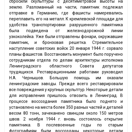
сбросили скульптуры с десятиметровой высоты на
землю. Разломанный на части, памятник подлежал
отправке в Германию, где фашисты намеревались
переплавить его на металл. К кремлевской площади для
удобства транспортировки разрушенного памятника
была подведена от железнодорожной линии
узкоколейка. Уже были отправлены фонари, окружавшие
памятник, и бронзовая решетка. Стремительное
наступление советских войск 20 января 1944 г. сорвало
планы фашистов. Восстановить монумент было поручено
сотрудникам отдела по делам архитектуры исполкома
Ленинградского областного Совета депутатов
трудящихся. Реставрационными работами руководил
Н.А. Чернышов. Большую помощь им оказали
ленинградские заводы. Прежде всего реставрировали
все повреждения у крупных скульптур. Некоторые детали
для исправления пришлось отвозить в Ленинград. В
процессе воссоздания памятника было поднято и
установлено на места более 350 разных частей и деталей
весом 80 тонн, зачеканено свинцом около 150 метров
швов. 2 ноября 1944 г. вновь состоялось открытие
памятника. В послевоенные годы по старым
фотографиям были воссозданы некоторые детали