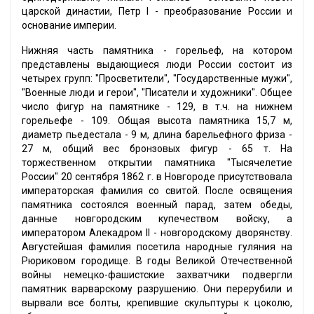
царской династии, Петр I - преобразование России и
основание империи.
Нижняя часть памятника - горельеф, на котором
представлены выдающиеся люди России состоит из
четырех групп: "Просветители", "Государственные мужи",
"Военные люди и герои", "Писатели и художники". Общее
число фигур на памятнике - 129, в т.ч. на нижнем
горельефе - 109. Общая высота памятника 15,7 м,
диаметр пьедестала - 9 м, длина барельефного фриза -
27 м, общий вес бронзовых фигур - 65 т. На
торжественном открытии памятника "Тысячелетие
России" 20 сентября 1862 г. в Новгороде присутствовала
императорская фамилия со свитой. После освящения
памятника состоялся военный парад, затем обеды,
данные новгородским купечеством войску, а
императором Алекадром II - новгородскому дворянству.
Августейшая фамилия посетила народные гуляния на
Рюриковом городище. В годы Великой Отечественной
войны немецко-фашистские захватчики подвергли
памятник варварскому разрушению. Они перерубили и
вырвали все болты, крепившие скульптуры к цоколю,