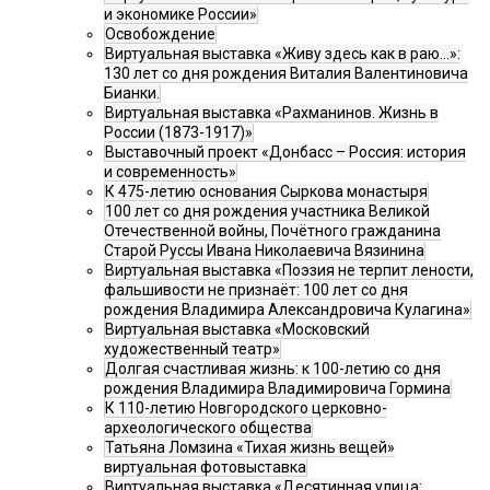
и экономике России»
Освобождение
Виртуальная выставка «Живу здесь как в раю…»:
130 лет со дня рождения Виталия Валентиновича
Бианки.
Виртуальная выставка «Рахманинов. Жизнь в
России (1873-1917)»
Выставочный проект «Донбасс – Россия: история
и современность»
К 475-летию основания Сыркова монастыря
100 лет со дня рождения участника Великой
Отечественной войны, Почётного гражданина
Старой Руссы Ивана Николаевича Вязинина
Виртуальная выставка «Поэзия не терпит лености,
фальшивости не признаёт: 100 лет со дня
рождения Владимира Александровича Кулагина»
Виртуальная выставка «Московский
художественный театр»
Долгая счастливая жизнь: к 100-летию со дня
рождения Владимира Владимировича Гормина
К 110-летию Новгородского церковно-
археологического общества
Татьяна Ломзина «Тихая жизнь вещей»
виртуальная фотовыставка
Виртуальная выставка «Десятинная улица: