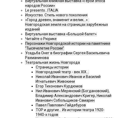
Виртуальная книжная выставка «Герои эпоса
народов России»
Le presento...ITALIA
Искусство. Стиль нового поколения
«Город древен, знаменит и велик…» :
Новгородская земля на страницах зарубежных
изданий
Виртуальная выставка «Большой балет»
Читайте о Рюрике
Персонажи Новгородской истории на памятнике
"Тысячелетие России"
Усадьба Онег в биографии Сергея Васильевича
Рахманинова
Театральная жизнь Новгорода
Страницы истории
Новгородский театр - век XIX…
Николай Иванович Иванов и Василий
Игнатьевич Живокини
Егор Тихонович Курдюмов
Нил Иванович Мерянский (Богдановский),
Владимир Александрович Кригер, Николай
Иванович Собольщиков-Самарин
Павел Павлович Гайдебуров
ТОР и другие… Из истории театра 1920-
1940-х годов