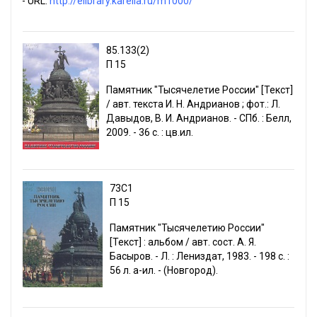
- URL:
http://elibrary.karelia.ru/m1000/
85.133(2)
П 15
Памятник "Тысячелетие России" [Текст]
/ авт. текста И. Н. Андрианов ; фот.: Л.
Давыдов, В. И. Андрианов. - СПб. : Белл,
2009. - 36 с. : цв.ил.
73С1
П 15
Памятник "Тысячелетию России"
[Текст] : альбом / авт. сост. А. Я.
Басыров. - Л. : Лениздат, 1983. - 198 с. :
56 л. a-ил. - (Новгород).