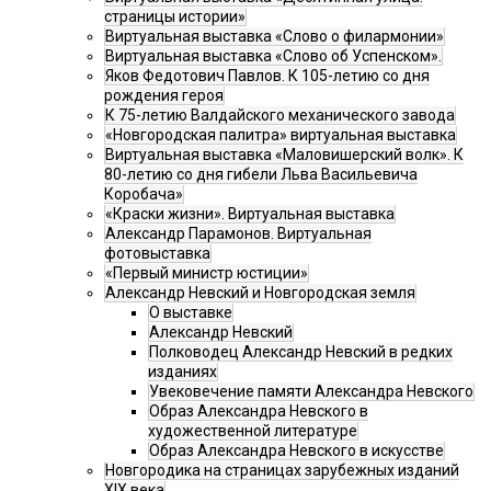
страницы истории»
Виртуальная выставка «Слово о филармонии»
Виртуальная выставка «Слово об Успенском».
Яков Федотович Павлов. К 105-летию со дня
рождения героя
К 75-летию Валдайского механического завода
«Новгородская палитра» виртуальная выставка
Виртуальная выставка «Маловишерский волк». К
80-летию со дня гибели Льва Васильевича
Коробача»
«Краски жизни». Виртуальная выставка
Александр Парамонов. Виртуальная
фотовыставка
«Первый министр юстиции»
Александр Невский и Новгородская земля
О выставке
Александр Невский
Полководец Александр Невский в редких
изданиях
Увековечение памяти Александра Невского
Образ Александра Невского в
художественной литературе
Образ Александра Невского в искусстве
Новгородика на страницах зарубежных изданий
XIX века