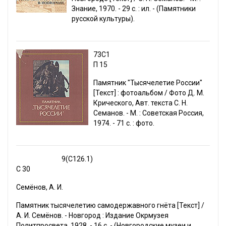
Знание, 1970. - 29 с. : ил. - (Памятники
русской культуры).
73С1
П 15
Памятник "Тысячелетие России"
[Текст] : фотоальбом / Фото Д. М.
Крического, Авт. текста С. Н.
Семанов. - М. : Советская Россия,
1974. - 71 с. : фото.
9(С126.1)
С 30
Семёнов, А. И.
Памятник тысячелетию самодержавного гнёта [Текст] /
А. И. Семёнов. - Новгород : Издание Окрмузея
Политпросвета, 1928. - 16 с. - (Новгородские музеи и