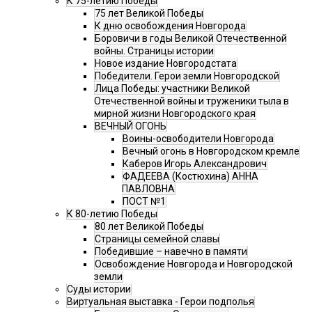
К 75-летию Победы
75 лет Великой Победы
К дню освобождения Новгорода
Боровичи в годы Великой Отечественной
войны. Страницы истории
Новое издание Новгородстата
Победители. Герои земли Новгородской
Лица Победы: участники Великой
Отечественной войны и труженики тыла в
мирной жизни Новгородского края
ВЕЧНЫЙ ОГОНЬ
Воины-освободители Новгорода
Вечный огонь в Новгородском кремле
Каберов Игорь Александрович
ФАДЕЕВА (Костюхина) АННА
ПАВЛОВНА
ПОСТ №1
К 80-летию Победы
80 лет Великой Победы
Страницы семейной славы
Победившие – навечно в памяти
Освобождение Новгорода и Новгородской
земли
Суды истории
Виртуальная выставка - Герои подполья