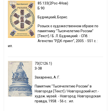
85.133(2Рос-4Нов)
Б 90
Будницкий, Борис.
Розыск о художественном образе по
памятнику "Тысячелетию России"
[Текст] / Б. Л. Будницкий. - СПб. :
Агенство "РДК-принт", 2005. - 551 с. :
ил.
73(С126.1)
З-38
Захаренко, А. Г.
Памятник "Тысячелетию России" в
Новгороде [Текст] / Новгородский ист.-
худож. музей. - Новгород: Новгородская
правда, 1958. - 56 с. : ил.