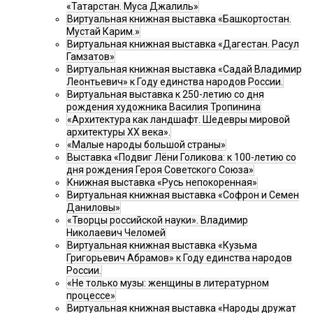
«Татарстан. Муса Джалиль»
Виртуальная книжная выставка «Башкортостан.
Мустай Карим.»
Виртуальная книжная выставка «Дагестан. Расул
Гамзатов»
Виртуальная книжная выставка «Садай Владимир
Леонтьевич» к Году единства народов России.
Виртуальная выставка к 250-летию со дня
рождения художника Василия Тропинина
«Архитектура как ландшафт. Шедевры мировой
архитектуры XX века».
«Малые народы большой страны»
Выставка «Подвиг Лёни Голикова: к 100-летию со
дня рождения Героя Советского Союза»
Книжная выставка «Русь непокоренная»
Виртуальная книжная выставка «Софрон и Семен
Даниловы»
«Творцы российской науки». Владимир
Николаевич Челомей
Виртуальная книжная выставка «Кузьма
Григорьевич Абрамов» к Году единства народов
России.
«Не только музы: женщины в литературном
процессе»
Виртуальная книжная выставка «Народы дружат