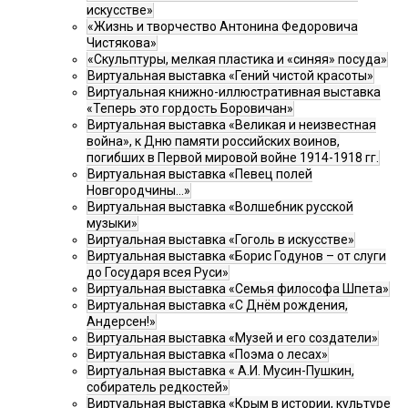
искусстве»
«Жизнь и творчество Антонина Федоровича
Чистякова»
«Скульптуры, мелкая пластика и «синяя» посуда»
Виртуальная выставка «Гений чистой красоты»
Виртуальная книжно-иллюстративная выставка
«Теперь это гордость Боровичан»
Виртуальная выставка «Великая и неизвестная
война», к Дню памяти российских воинов,
погибших в Первой мировой войне 1914-1918 гг.
Виртуальная выставка «Певец полей
Новгородчины…»
Виртуальная выставка «Волшебник русской
музыки»
Виртуальная выставка «Гоголь в искусстве»
Виртуальная выставка «Борис Годунов – от слуги
до Государя всея Руси»
Виртуальная выставка «Семья философа Шпета»
Виртуальная выставка «С Днём рождения,
Андерсен!»
Виртуальная выставка «Музей и его создатели»
Виртуальная выставка «Поэма о лесах»
Виртуальная выставка « А.И. Мусин-Пушкин,
собиратель редкостей»
Виртуальная выставка «Крым в истории, культуре