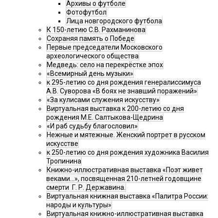
Архивы о футболе
Фотофутбол
Лица новгородского футбола
К 150-летию С.В. Рахманинова
Сохраняя память о Победе
Первые председатели Московского
археологического общества
Медведь: село на перекрёстке эпох
«Всемирный день музыки»
к 295-летию со дня рождения генералиссимуса
А.В. Суворова «В боях не знавший поражений»
«За кулисами служения искусству»
Виртуальная выставка к 200-летию со дня
рождения М.Е. Салтыкова-Щедрина
«И раб судьбу благословил»
Нежные и мятежные. Женский портрет в русском
искусстве
к 250-летию со дня рождения художника Василия
Тропинина
Книжно-иллюстративная выставка «Поэт живет
веками…», посвященная 210-летней годовщине
смерти Г. Р. Державина.
Виртуальная книжная выставка «Палитра России:
народы и культуры»
Виртуальная книжно-иллюстративная выставка