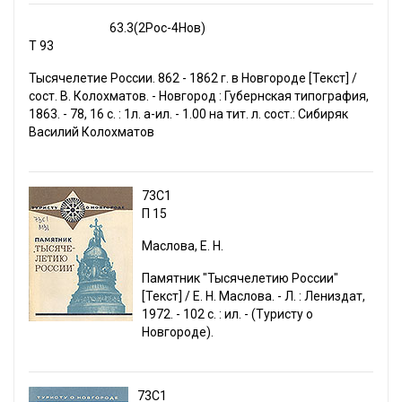
63.3(2Рос-4Нов)
Т 93
Тысячелетие России. 862 - 1862 г. в Новгороде [Текст] /
сост. В. Колохматов. - Новгород : Губернская типография,
1863. - 78, 16 с. : 1л. a-ил. - 1.00 на тит. л. сост.: Сибиряк
Василий Колохматов
73С1
П 15
Маслова, Е. Н.
Памятник "Тысячелетию России"
[Текст] / Е. Н. Маслова. - Л. : Лениздат,
1972. - 102 с. : ил. - (Туристу о
Новгороде).
73С1