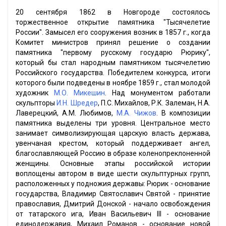
20 сентября 1862 в Новгороде состоялось
торжественное открытие памятника "Тысячелетие
России". Замысел его сооружения возник в 1857 г., когда
Комитет министров принял решение о создании
памятника "первому русскому государю Рюрику",
который бы стал народным памятником тысячелетию
Российского государства. Победителем конкурса, итоги
которого были подведены в ноябре 1859 г., стал молодой
художник
М.О. Микешин
. Над монументом работали
скульпторы
И.Н. Шредер
, П.С. Михайлов, Р.К. Залеман, Н.А.
Лаверецкий, А.М. Любимов,
М.А. Чижов
. В композиции
памятника выделены три уровня. Центральное место
занимает символизирующая царскую власть держава,
увенчаная крестом, который поддерживает ангел,
благославляющей Россию в образе коленопреклоненной
женщины. Основные этапы российской истории
воплощены автором в виде шести скульптурных групп,
расположенных у подножия державы: Рюрик - основание
государства, Владимир Святославич Святой - принятие
православия, Дмитрий Донской - начало освобождения
от татарского ига, Иван Васильевич III - основание
единодержавия, Михаил Романов - основание новой