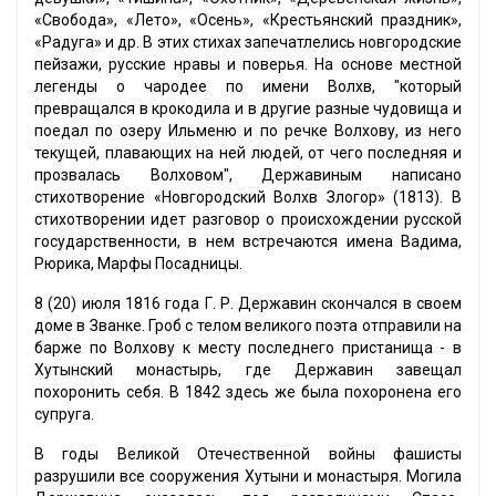
«Свобода», «Лето», «Осень», «Крестьянский праздник»,
«Радуга» и др. В этих стихах запечатлелись новгородские
пейзажи, русские нравы и поверья. На основе местной
легенды о чародее по имени Волхв, "который
превращался в крокодила и в другие разные чудовища и
поедал по озеру Ильменю и по речке Волхову, из него
текущей, плавающих на ней людей, от чего последняя и
прозвалась Волховом", Державиным написано
стихотворение «Новгородский Волхв Злогор» (1813). В
стихотворении идет разговор о происхождении русской
государственности, в нем встречаются имена Вадима,
Рюрика, Марфы Посадницы.
8 (20) июля 1816 года Г. Р. Державин скончался в своем
доме в Званке. Гроб с телом великого поэта отправили на
барже по Волхову к месту последнего пристанища - в
Хутынский монастырь, где Державин завещал
похоронить себя. В 1842 здесь же была похоронена его
супруга.
В годы Великой Отечественной войны фашисты
разрушили все сооружения Хутыни и монастыря. Могила