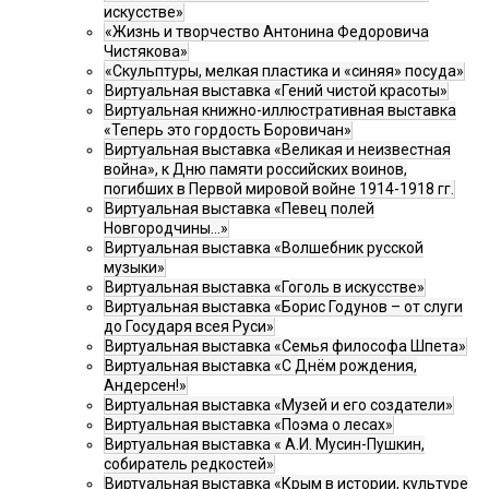
искусстве»
«Жизнь и творчество Антонина Федоровича
Чистякова»
«Скульптуры, мелкая пластика и «синяя» посуда»
Виртуальная выставка «Гений чистой красоты»
Виртуальная книжно-иллюстративная выставка
«Теперь это гордость Боровичан»
Виртуальная выставка «Великая и неизвестная
война», к Дню памяти российских воинов,
погибших в Первой мировой войне 1914-1918 гг.
Виртуальная выставка «Певец полей
Новгородчины…»
Виртуальная выставка «Волшебник русской
музыки»
Виртуальная выставка «Гоголь в искусстве»
Виртуальная выставка «Борис Годунов – от слуги
до Государя всея Руси»
Виртуальная выставка «Семья философа Шпета»
Виртуальная выставка «С Днём рождения,
Андерсен!»
Виртуальная выставка «Музей и его создатели»
Виртуальная выставка «Поэма о лесах»
Виртуальная выставка « А.И. Мусин-Пушкин,
собиратель редкостей»
Виртуальная выставка «Крым в истории, культуре