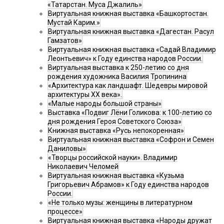
«Татарстан. Муса Джалиль»
Виртуальная книжная выставка «Башкортостан.
Мустай Карим.»
Виртуальная книжная выставка «Дагестан. Расул
Гамзатов»
Виртуальная книжная выставка «Садай Владимир
Леонтьевич» к Году единства народов России.
Виртуальная выставка к 250-летию со дня
рождения художника Василия Тропинина
«Архитектура как ландшафт. Шедевры мировой
архитектуры XX века».
«Малые народы большой страны»
Выставка «Подвиг Лёни Голикова: к 100-летию со
дня рождения Героя Советского Союза»
Книжная выставка «Русь непокоренная»
Виртуальная книжная выставка «Софрон и Семен
Даниловы»
«Творцы российской науки». Владимир
Николаевич Челомей
Виртуальная книжная выставка «Кузьма
Григорьевич Абрамов» к Году единства народов
России.
«Не только музы: женщины в литературном
процессе»
Виртуальная книжная выставка «Народы дружат