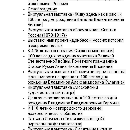
и экономике России»
Освобождение
Виртуальная выставка «Живу здесь как в раю…»:
130 лет со дня рождения Виталия Валентиновича
Бианки.
Виртуальная выставка «Рахманинов. Жизнь в
России (1873-1917)»
Выставочный проект «Донбасс – Россия: история
и современность»
К 475-летию основания Сыркова монастыря
100 лет со дня рождения участника Великой
Отечественной войны, Почётного гражданина
Старой Руссы Ивана Николаевича Вязинина
Виртуальная выставка «Поэзия не терпит лености,
фальшивости не признаёт: 100 лет со дня
рождения Владимира Александровича Кулагина»
Виртуальная выставка «Московский
художественный театр»
Долгая счастливая жизнь: к 100-летию со дня
рождения Владимира Владимировича Гормина
К 110-летию Новгородского церковно-
археологического общества
Татьяна Ломзина «Тихая жизнь вещей»
виртуальная фотовыставка
Виртуальная выставка «Десятинная улица: