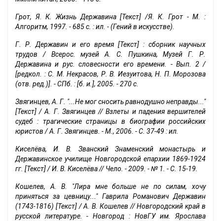
Грот, Я. К. Жизнь Державина [Текст] /Я. К. Грот - М. :
Алгоритм, 1997. - 685 с. : ил. - (Гений в искусстве).
Г. Р. Державин и его время [Текст] : сборник научных
трудов / Всерос. музей А. С. Пушкина, Музей Г. Р.
Державина и рус. словесности его времени. - Вып. 2 /
[редкол. : С. М. Некрасов, Р. В. Иезуитова, Н. П. Морозова
(отв. ред.)]. - СПб. : [б. и.], 2005. - 270 с.
Звягинцев, А. Г. "...Не мог сносить равнодушно неправды..."
[Текст] / А. Г. Звягинцев // Взлеты и падения вершителей
судеб : трагические страницы в биографии российских
юристов / А. Г. Звягинцев. - М., 2006. - С. 37-49 : ил.
Киселёва, И. В. Званский Знаменский монастырь и
Державинское училище Новгородской епархии 1869-1924
гг. [Текст] / И. В. Киселёва // Чело. - 2009. - № 1. - С. 15-19.
Кошелев, А. В. "Лира мне больше не по силам, хочу
приняться за цевницу..." Гаврила Романович Державин
(1743-1816) [Текст] / А. В. Кошелев // Новгородский край в
русской литературе. - Новгород : НовГУ им. Ярослава