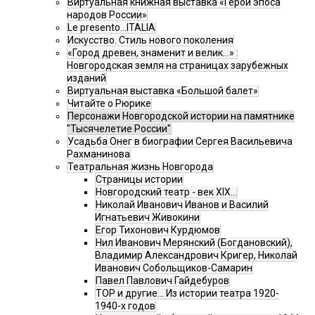
Виртуальная книжная выставка «Герои эпоса
народов России»
Le presento...ITALIA
Искусство. Стиль нового поколения
«Город древен, знаменит и велик…» :
Новгородская земля на страницах зарубежных
изданий
Виртуальная выставка «Большой балет»
Читайте о Рюрике
Персонажи Новгородской истории на памятнике
"Тысячелетие России"
Усадьба Онег в биографии Сергея Васильевича
Рахманинова
Театральная жизнь Новгорода
Страницы истории
Новгородский театр - век XIX…
Николай Иванович Иванов и Василий
Игнатьевич Живокини
Егор Тихонович Курдюмов
Нил Иванович Мерянский (Богдановский),
Владимир Александрович Кригер, Николай
Иванович Собольщиков-Самарин
Павел Павлович Гайдебуров
ТОР и другие… Из истории театра 1920-
1940-х годов