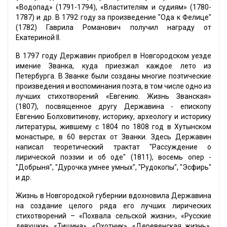
«Водопад» (1791-1794), «Властителям и судиям» (1780-
1787) и др. В 1792 году за произведение "Ода к Фелице"
(1782) Гаврила Романович получил награду от
Екатериной II.
В 1797 году Державин приобрел в Новгородском уезде
имение Званка, куда приезжал каждое лето из
Петербурга. В Званке были созданы многие поэтические
произведения и воспоминания поэта, в том числе одно из
лучших стихотворений «Евгению. Жизнь Званская»
(1807), посвященное другу Державина - епископу
Евгению Болховитинову, историку, археологу и историку
литературы, жившему с 1804 по 1808 год в Хутынском
монастыре, в 60 верстах от Званки. Здесь Державин
написал теоретический трактат "Рассуждение о
лирической поэзии и об оде" (1811), восемь опер -
"Добрыня", "Дурочка умнее умных", "Рудокопы", "Эсфирь"
и др.
Жизнь в Новгородской губернии вдохновила Державина
на создание целого ряда его лучших лирических
стихотворений – «Похвала сельской жизни», «Русские
девушки», «Тишина», «Охотник», «Деревенская жизнь»,