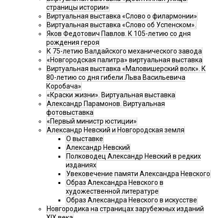
страницы истории»
Виртуальная выставка «Слово о филармонии»
Виртуальная выставка «Слово об Успенском».
Яков Федотович Павлов. К 105-летию со дня
рождения героя
К 75-летию Валдайского механического завода
«Новгородская палитра» виртуальная выставка
Виртуальная выставка «Маловишерский волк». К
80-летию со дня гибели Льва Васильевича
Коробача»
«Краски жизни». Виртуальная выставка
Александр Парамонов. Виртуальная
фотовыставка
«Первый министр юстиции»
Александр Невский и Новгородская земля
О выставке
Александр Невский
Полководец Александр Невский в редких
изданиях
Увековечение памяти Александра Невского
Образ Александра Невского в
художественной литературе
Образ Александра Невского в искусстве
Новгородика на страницах зарубежных изданий
XIX века