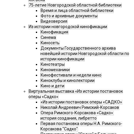
75-летие Новгородской областной библиотеки
Время и лица областной библиотеки
Фото и архивные документы
Видеоверсия
Из истории новгородской кинофикации
Кинофикация
Синема
Киносеть
Документы Государственного архива
новейшей истории Новгородской области по
истории кинофикации
Кинотеатры
Киномеханики
Кинофестивали и недели кино
Киноклубы и кинолектории
Кино и дети
Виртуальная выставка «Из истории постановок
оперы «Садко»
«Из истории постановок оперы «САДКО»
Николай Андреевич Римский-Корсаков
Опера Римского-Корсакова «Садко»:
история создания, либретто
Первая постановка оперы Н.А. Римского-
Корсакова "Садко"