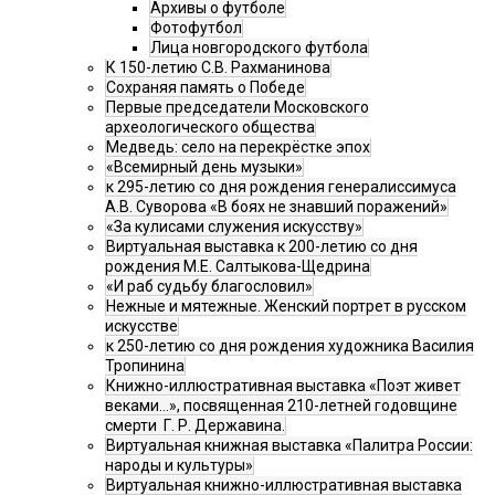
Архивы о футболе
Фотофутбол
Лица новгородского футбола
К 150-летию С.В. Рахманинова
Сохраняя память о Победе
Первые председатели Московского
археологического общества
Медведь: село на перекрёстке эпох
«Всемирный день музыки»
к 295-летию со дня рождения генералиссимуса
А.В. Суворова «В боях не знавший поражений»
«За кулисами служения искусству»
Виртуальная выставка к 200-летию со дня
рождения М.Е. Салтыкова-Щедрина
«И раб судьбу благословил»
Нежные и мятежные. Женский портрет в русском
искусстве
к 250-летию со дня рождения художника Василия
Тропинина
Книжно-иллюстративная выставка «Поэт живет
веками…», посвященная 210-летней годовщине
смерти Г. Р. Державина.
Виртуальная книжная выставка «Палитра России:
народы и культуры»
Виртуальная книжно-иллюстративная выставка