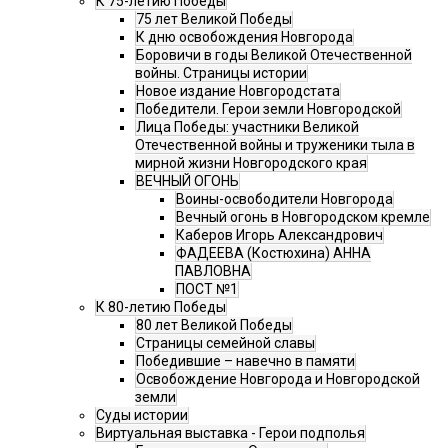
К 75-летию Победы
75 лет Великой Победы
К дню освобождения Новгорода
Боровичи в годы Великой Отечественной
войны. Страницы истории
Новое издание Новгородстата
Победители. Герои земли Новгородской
Лица Победы: участники Великой
Отечественной войны и труженики тыла в
мирной жизни Новгородского края
ВЕЧНЫЙ ОГОНЬ
Воины-освободители Новгорода
Вечный огонь в Новгородском кремле
Каберов Игорь Александрович
ФАДЕЕВА (Костюхина) АННА
ПАВЛОВНА
ПОСТ №1
К 80-летию Победы
80 лет Великой Победы
Страницы семейной славы
Победившие – навечно в памяти
Освобождение Новгорода и Новгородской
земли
Суды истории
Виртуальная выставка - Герои подполья