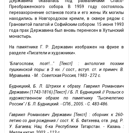
Державина оказалась под развалинами Спасо-
Преображенского собора. В 1959 году состоялось
перезахоронение останков поэта и его жены. Их могилы
находились в Новгородском кремле, в сквере рядом с
Грановитой палатой и Софийским собором. 15 июня 1993
года прах Державина был вновь перенесен в Хутынский
монастырь.
На памятнике Г. Р. Державин изображен на фризе в
разделе «Писатели и художники».
"Благослови, поэт!..." [Текст] : антология поэзии
пушкинской поры: в 3 кн. / сост., вступ. ст. и примеч. В.
Муравьева. - М. : Советская Россия, 1983 - 272 с.
Будницкий, Б. Л. Штрихи к образу. Гавриил Романович
Державин (1743-1816) [Текст] / Б. Л. Будницкий // Розыск о
художественном образе по памятнику "Тысячелетию
России" / Б. Л. Будницкий. - СПб., 2005. - С. 483-486.
Гавриил Романович Державин [Текст] : сборник к 260-
летию со дня рождения / сост. К. Б. Фатхеева, отв. ред. Р.
У. Багаева; Нац. б-ка Республики Татарстан. - Казань :
Милли китап, 2003. - 113 с.