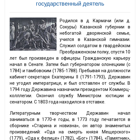
государственный деятель
Родился в д. Кармачи (или д.
Сокуры) Казанской губернии в
небогатой дворянской семье,
учился в Казанской гимназии.
Служил солдатом в гвардейском
Преображенском полку, спустя 10
лет был произведен в офицеры. Гражданскую карьеру
начал в Сенате. Затем был губернатором олонецким (с
1784) и тамбовским (1785-1788). Пребывая на должности
кабинет-секретаря Екатерины II (1791-1793), Державин
не угодил императрице, и был отставлен от службы. В
1794 году Державина назначили президентом Коммерц-
колллегии. Окончил службу Министром юстиции и
сенатором. С 1803 года находился в отставке.
Литературным творчеством Державин начал
заниматься в 1770-е годы, в 1773 году печатается в
сборнике «Старина и новизна», он автор знаменитых
произведений: «Ода на смерть князя Мещерского»
(1779), «Ода к Фелице» (1782), «Бог» (1784), «Памятник»,