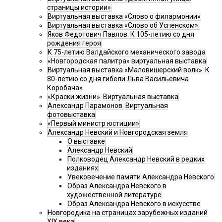
страницы истории»
Виртуальная выставка «Слово о филармонии»
Виртуальная выставка «Слово об Успенском».
Яков Федотович Павлов. К 105-летию со дня
рождения героя
К 75-летию Валдайского механического завода
«Новгородская палитра» виртуальная выставка
Виртуальная выставка «Маловишерский волк». К
80-летию со дня гибели Льва Васильевича
Коробача»
«Краски жизни». Виртуальная выставка
Александр Парамонов. Виртуальная
фотовыставка
«Первый министр юстиции»
Александр Невский и Новгородская земля
О выставке
Александр Невский
Полководец Александр Невский в редких
изданиях
Увековечение памяти Александра Невского
Образ Александра Невского в
художественной литературе
Образ Александра Невского в искусстве
Новгородика на страницах зарубежных изданий
XIX века