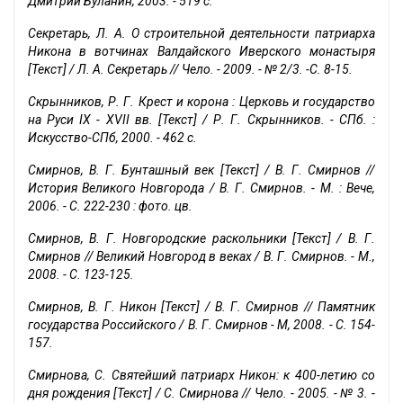
Дмитрий Буланин, 2003. - 519 с.
Секретарь, Л. А. О строительной деятельности патриарха
Никона в вотчинах Валдайского Иверского монастыря
[Текст] / Л. А. Секретарь // Чело. - 2009. - № 2/3. -С. 8-15.
Скрынников, Р. Г. Крест и корона : Церковь и государство
на Руси IX - XVII вв. [Текст] / Р. Г. Скрынников. - СПб. :
Искусство-СПб, 2000. - 462 с.
Смирнов, В. Г. Бунташный век [Текст] / В. Г. Смирнов //
История Великого Новгорода / В. Г. Смирнов. - М. : Вече,
2006. - С. 222-230 : фото. цв.
Смирнов, В. Г. Новгородские раскольники [Текст] / В. Г.
Смирнов // Великий Новгород в веках / В. Г. Смирнов. - М.,
2008. - С. 123-125.
Смирнов, В. Г. Никон [Текст] / В. Г. Смирнов // Памятник
государства Российского / В. Г. Смирнов - М, 2008. - С. 154-
157.
Смирнова, С. Святейший патриарх Никон: к 400-летию со
дня рождения [Текст] / С. Смирнова // Чело. - 2005. - № 3. -