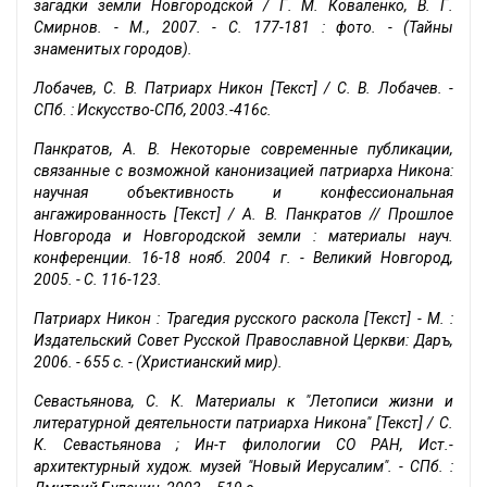
загадки земли Новгородской / Г. М. Коваленко, В. Г.
Смирнов. - М., 2007. - С. 177-181 : фото. - (Тайны
знаменитых городов).
Лобачев, С. В. Патриарх Никон [Текст] / С. В. Лобачев. -
СПб. : Искусство-СПб, 2003.-416с.
Панкратов, А. В. Некоторые современные публикации,
связанные с возможной канонизацией патриарха Никона:
научная объективность и конфессиональная
ангажированность [Текст] / А. В. Панкратов // Прошлое
Новгорода и Новгородской земли : материалы науч.
конференции. 16-18 нояб. 2004 г. - Великий Новгород,
2005. - С. 116-123.
Патриарх Никон : Трагедия русского раскола [Текст] - М. :
Издательский Совет Русской Православной Церкви: Даръ,
2006. - 655 с. - (Христианский мир).
Севастьянова, С. К. Материалы к "Летописи жизни и
литературной деятельности патриарха Никона" [Текст] / С.
К. Севастьянова ; Ин-т филологии СО РАН, Ист.-
архитектурный худож. музей "Новый Иерусалим". - СПб. :