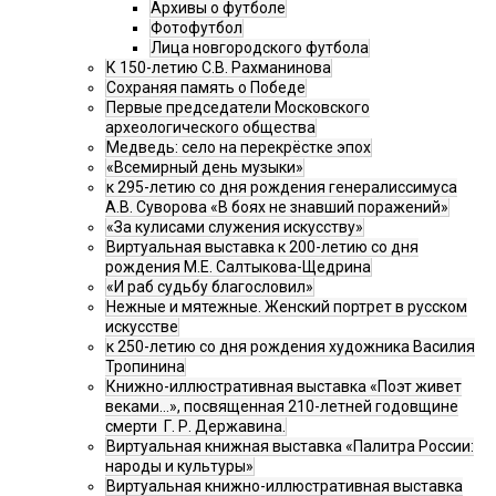
Архивы о футболе
Фотофутбол
Лица новгородского футбола
К 150-летию С.В. Рахманинова
Сохраняя память о Победе
Первые председатели Московского
археологического общества
Медведь: село на перекрёстке эпох
«Всемирный день музыки»
к 295-летию со дня рождения генералиссимуса
А.В. Суворова «В боях не знавший поражений»
«За кулисами служения искусству»
Виртуальная выставка к 200-летию со дня
рождения М.Е. Салтыкова-Щедрина
«И раб судьбу благословил»
Нежные и мятежные. Женский портрет в русском
искусстве
к 250-летию со дня рождения художника Василия
Тропинина
Книжно-иллюстративная выставка «Поэт живет
веками…», посвященная 210-летней годовщине
смерти Г. Р. Державина.
Виртуальная книжная выставка «Палитра России:
народы и культуры»
Виртуальная книжно-иллюстративная выставка