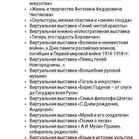
искусстве»
«Жизнь и творчество Антонина Федоровича
Чистякова»
«Скульптуры, мелкая пластика и «синяя» посуда»
Виртуальная выставка «Гений чистой красоты»
Виртуальная книжно-иллюстративная выставка
«Теперь это гордость Боровичан»
Виртуальная выставка «Великая и неизвестная
война», к Дню памяти российских воинов,
погибших в Первой мировой войне 1914-1918 гг.
Виртуальная выставка «Певец полей
Новгородчины…»
Виртуальная выставка «Волшебник русской
музыки»
Виртуальная выставка «Гоголь в искусстве»
Виртуальная выставка «Борис Годунов – от слуги
до Государя всея Руси»
Виртуальная выставка «Семья философа Шпета»
Виртуальная выставка «С Днём рождения,
Андерсен!»
Виртуальная выставка «Музей и его создатели»
Виртуальная выставка «Поэма о лесах»
Виртуальная выставка « А.И. Мусин-Пушкин,
собиратель редкостей»
Виртуальная выставка «Крым в истории, культуре