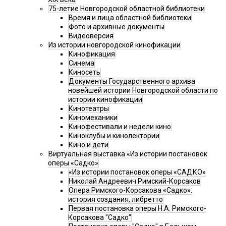
75-летие Новгородской областной библиотеки
Время и лица областной библиотеки
Фото и архивные документы
Видеоверсия
Из истории новгородской кинофикации
Кинофикация
Синема
Киносеть
Документы Государственного архива
новейшей истории Новгородской области по
истории кинофикации
Кинотеатры
Киномеханики
Кинофестивали и недели кино
Киноклубы и кинолектории
Кино и дети
Виртуальная выставка «Из истории постановок
оперы «Садко»
«Из истории постановок оперы «САДКО»
Николай Андреевич Римский-Корсаков
Опера Римского-Корсакова «Садко»:
история создания, либретто
Первая постановка оперы Н.А. Римского-
Корсакова "Садко"