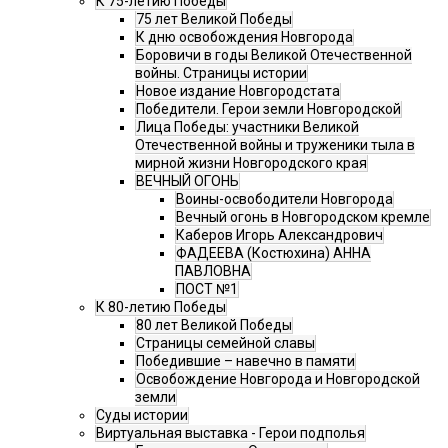
К 75-летию Победы
75 лет Великой Победы
К дню освобождения Новгорода
Боровичи в годы Великой Отечественной
войны. Страницы истории
Новое издание Новгородстата
Победители. Герои земли Новгородской
Лица Победы: участники Великой
Отечественной войны и труженики тыла в
мирной жизни Новгородского края
ВЕЧНЫЙ ОГОНЬ
Воины-освободители Новгорода
Вечный огонь в Новгородском кремле
Каберов Игорь Александрович
ФАДЕЕВА (Костюхина) АННА
ПАВЛОВНА
ПОСТ №1
К 80-летию Победы
80 лет Великой Победы
Страницы семейной славы
Победившие – навечно в памяти
Освобождение Новгорода и Новгородской
земли
Суды истории
Виртуальная выставка - Герои подполья