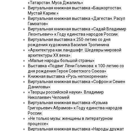
«Татарстан. Муса Джалиль»
Виртуальная книжная выставка «Башкортостан.
Мустай Карим.»
Виртуальная книжная выставка «Дагестан. Расул
Гамзатов»
Виртуальная книжная выставка «Садай Владимир
Леонтьевич» к Году единства народов России.
Виртуальная выставка к 250-летию со дня
рождения художника Василия Тропинина
«Архитектура как ландшафт. Шедевры мировой
архитектуры XX века».
«Малые народы большой страны»
Выставка «Подвиг Лёни Голикова: к 100-летию со
дня рождения Героя Советского Союза»
Книжная выставка «Русь непокоренная»
Виртуальная книжная выставка «Софрон и Семен
Даниловы»
«Творцы российской науки». Владимир
Николаевич Челомей
Виртуальная книжная выставка «Кузьма
Григорьевич Абрамов» к Году единства народов
России.
«Не только музы: женщины в литературном
процессе»
Виртуальная книжная выставка «Народы дружат