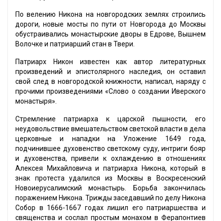
По велению Никона на новгородских землях строились
дороги, новые мосты по пути от Новгорода до Москвы
обустраивались монастырские дворы в Едрове, Вышнем
Волочке и патриарший стан в Твери.
Патриарх Никон известен как автор литературных
произведений и эпистолярного наследия, он оставил
свой след в новгородской книжности, написал, наряду с
прочими произведениями «Слово о создании Иверского
монастыря».
Стремление патриарха к царской пышности, его
неудовольствие вмешательством светской власти в дела
церковные и нападки на Уложение 1649 года,
подчинившее духовенство светскому суду, интриги бояр
и духовенства, привели к охлаждению в отношениях
Алексея Михайловича и патриарха Никона, который в
знак протеста удалился из Москвы в Воскресенский
Новоиерусалимский монастырь. Борьба закончилась
поражением Никона. Трижды заседавший по делу Никона
Собор в 1666-1667 годах лишил его патриаршества и
священства и сослал простым монахом в Ферапонтиев