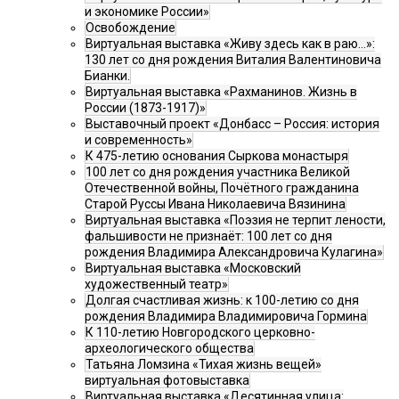
и экономике России»
Освобождение
Виртуальная выставка «Живу здесь как в раю…»:
130 лет со дня рождения Виталия Валентиновича
Бианки.
Виртуальная выставка «Рахманинов. Жизнь в
России (1873-1917)»
Выставочный проект «Донбасс – Россия: история
и современность»
К 475-летию основания Сыркова монастыря
100 лет со дня рождения участника Великой
Отечественной войны, Почётного гражданина
Старой Руссы Ивана Николаевича Вязинина
Виртуальная выставка «Поэзия не терпит лености,
фальшивости не признаёт: 100 лет со дня
рождения Владимира Александровича Кулагина»
Виртуальная выставка «Московский
художественный театр»
Долгая счастливая жизнь: к 100-летию со дня
рождения Владимира Владимировича Гормина
К 110-летию Новгородского церковно-
археологического общества
Татьяна Ломзина «Тихая жизнь вещей»
виртуальная фотовыставка
Виртуальная выставка «Десятинная улица: