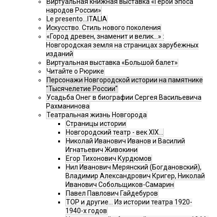
Виртуальная книжная выставка «Герои эпоса
народов России»
Le presento...ITALIA
Искусство. Стиль нового поколения
«Город древен, знаменит и велик…» :
Новгородская земля на страницах зарубежных
изданий
Виртуальная выставка «Большой балет»
Читайте о Рюрике
Персонажи Новгородской истории на памятнике
"Тысячелетие России"
Усадьба Онег в биографии Сергея Васильевича
Рахманинова
Театральная жизнь Новгорода
Страницы истории
Новгородский театр - век XIX…
Николай Иванович Иванов и Василий
Игнатьевич Живокини
Егор Тихонович Курдюмов
Нил Иванович Мерянский (Богдановский),
Владимир Александрович Кригер, Николай
Иванович Собольщиков-Самарин
Павел Павлович Гайдебуров
ТОР и другие… Из истории театра 1920-
1940-х годов