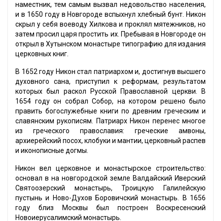
наместник, тем самым вызвал недовольство населения,
и в 1650 году в Новгороде вспыхнул хлебный бунт. Никон
скрыл у себя воеводу Хилкова и проклял мятежников, но
затем просил царя простить их. Пребывая в Новгороде он
открыл в Хутынском монастыре типографию для издания
церковных книг.
В 1652 году Никон стал патриархом и, достигнув высшего
духовного сана, приступил к реформам, результатом
которых был раскол Русской Православной церкви. В
1654 году он собрал Собор, на котором решено было
править богослужебные книги по древним греческим и
славянским рукописям. Патриарх Никон перенес многое
из греческого православия: греческие амвоны,
архиерейский посох, клобуки и мантии, церковный распев
и иконописные догмы.
Никон вел церковное и монастырское строительство:
основал в на новгородской земле Валдайский Иверский
Святоозерский монастырь, Троицкую Галилейскую
пустынь и Ново-Духов Боровичский монастырь. В 1656
году близ Москвы был построен Воскресенский
Новоиерусалимский монастырь.