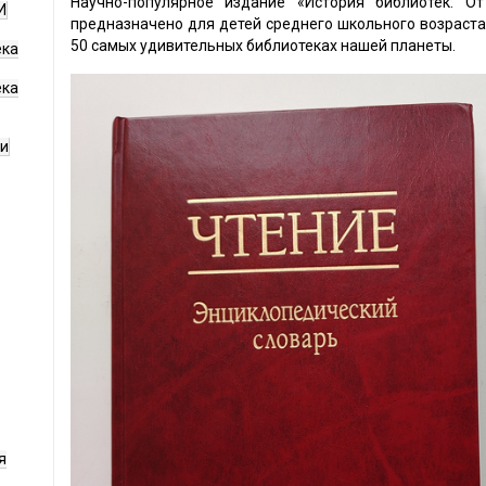
Научно-популярное издание «История библиотек: О
И
предназначено для детей среднего школьного возраста
50 самых удивительных библиотеках нашей планеты.
ека
ека
ги
я