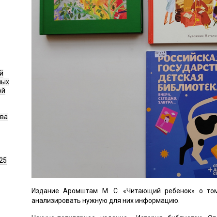
й
ных
ой
ава
25
Издание Аромштам М. С. «Читающий ребенок» о том,
анализировать нужную для них информацию.