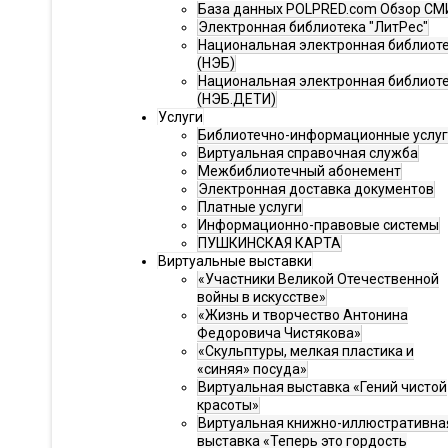
База данных POLPRED.com Обзор СМ
Электронная библиотека "ЛитРес"
Национальная электронная библиот
(НЭБ)
Национальная электронная библиот
(НЭБ.ДЕТИ)
Услуги
Библиотечно-информационные услу
Виртуальная справочная служба
Межбиблиотечный абонемент
Электронная доставка документов
Платные услуги
Информационно-правовые системы
ПУШКИНСКАЯ КАРТА
Виртуальные выставки
«Участники Великой Отечественной
войны в искусстве»
«Жизнь и творчество Антонина
Федоровича Чистякова»
«Скульптуры, мелкая пластика и
«синяя» посуда»
Виртуальная выставка «Гений чистой
красоты»
Виртуальная книжно-иллюстративна
выставка «Теперь это гордость