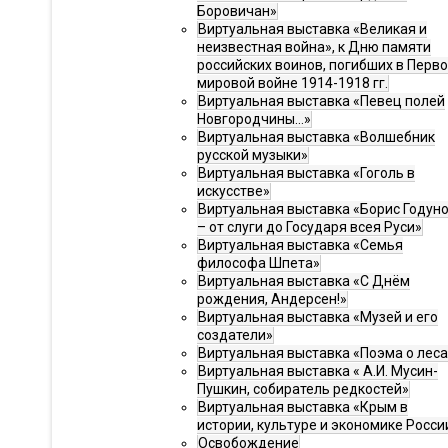
Боровичан»
Виртуальная выставка «Великая и
неизвестная война», к Дню памяти
российских воинов, погибших в Перв
мировой войне 1914-1918 гг.
Виртуальная выставка «Певец полей
Новгородчины…»
Виртуальная выставка «Волшебник
русской музыки»
Виртуальная выставка «Гоголь в
искусстве»
Виртуальная выставка «Борис Годун
– от слуги до Государя всея Руси»
Виртуальная выставка «Семья
философа Шпета»
Виртуальная выставка «С Днём
рождения, Андерсен!»
Виртуальная выставка «Музей и его
создатели»
Виртуальная выставка «Поэма о леса
Виртуальная выставка « А.И. Мусин-
Пушкин, собиратель редкостей»
Виртуальная выставка «Крым в
истории, культуре и экономике Росси
Освобождение