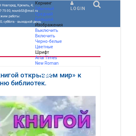
Кернинг
 Новгород, Кремль, 4;
Обычный
LOGIN
77-75-30, nounb53@mail.ru
Средний
ежим работы:
Большой
00; суббота - выходной день
Изображения
Выключить
Включить
Черно-белые
Цветные
Шрифт
Arial
Times
New Roman
.
книгой открываем мир» к
ню библиотек.