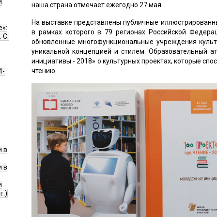
и
наша страна отмечает ежегодно 27 мая.
На выставке представлены публичные иллюстрированны
е»:
в рамках которого в 79 регионах Российской Федера
 С.
обновленные многофункциональные учреждения культ
уникальной концепцией и стилем. Образовательный а
инициативы - 2018» о культурных проектах, которые сп
чтению.
4-
 в
 в
и
г.)