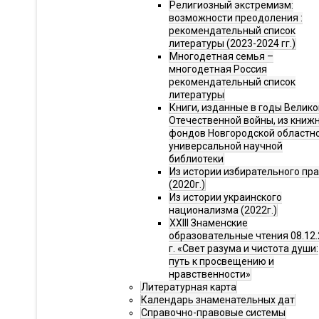
Религиозный экстремизм:
возможности преодоления :
рекомендательный список
литературы (2023-2024 гг.)
Многодетная семья –
многодетная Россия
рекомендательный список
литературы
Книги, изданные в годы Велико
Отечественной войны, из книж
фондов Новгородской областн
универсальной научной
библиотеки
Из истории избирательного пр
(2020г.)
Из истории украинского
национализма (2022г.)
XXIII Знаменские
образовательные чтения 08.12.
г. «Свет разума и чистота души:
путь к просвещению и
нравственности»
Литературная карта
Календарь знаменательных дат
Справочно-правовые системы