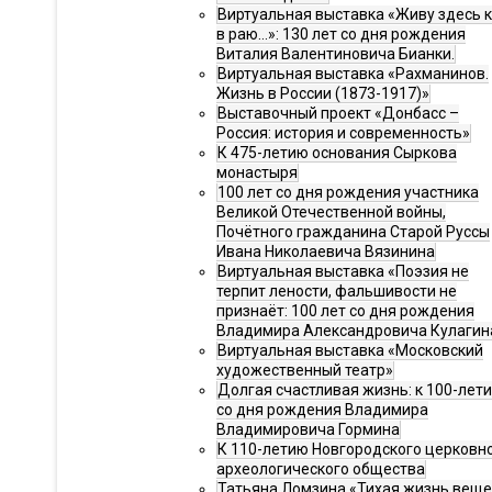
Виртуальная выставка «Живу здесь 
в раю…»: 130 лет со дня рождения
Виталия Валентиновича Бианки.
Виртуальная выставка «Рахманинов.
Жизнь в России (1873-1917)»
Выставочный проект «Донбасс –
Россия: история и современность»
К 475-летию основания Сыркова
монастыря
100 лет со дня рождения участника
Великой Отечественной войны,
Почётного гражданина Старой Руссы
Ивана Николаевича Вязинина
Виртуальная выставка «Поэзия не
терпит лености, фальшивости не
признаёт: 100 лет со дня рождения
Владимира Александровича Кулагин
Виртуальная выставка «Московский
художественный театр»
Долгая счастливая жизнь: к 100-лет
со дня рождения Владимира
Владимировича Гормина
К 110-летию Новгородского церковн
археологического общества
Татьяна Ломзина «Тихая жизнь веще