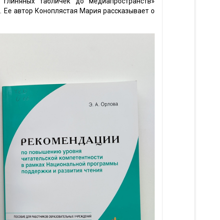
т глиняных табличек до медиапространств»
. Ее автор Коноплястая Мария рассказывает о