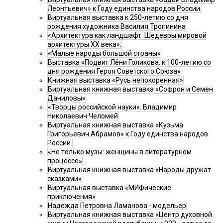
Леонтьевич» к Году единства народов России.
Виртуальная выставка к 250-летию со дня
рождения художника Василия Тропинина
«Архитектура как ландшафт. Шедевры мировой
архитектуры XX века».
«Малые народы большой страны»
Выставка «Подвиг Лёни Голикова: к 100-летию со
дня рождения Героя Советского Союза»
Книжная выставка «Русь непокоренная»
Виртуальная книжная выставка «Софрон и Семен
Даниловы»
«Творцы российской науки». Владимир
Николаевич Челомей
Виртуальная книжная выставка «Кузьма
Григорьевич Абрамов» к Году единства народов
России.
«Не только музы: женщины в литературном
процессе»
Виртуальная книжная выставка «Народы дружат
сказками»
Виртуальная выставка «МИФические
приключения»
Надежда Петровна Ламанова - модельер
Виртуальная книжная выставка «Центр духовной