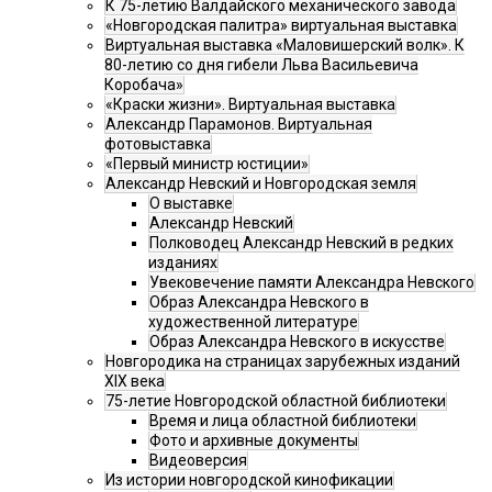
К 75-летию Валдайского механического завода
«Новгородская палитра» виртуальная выставка
Виртуальная выставка «Маловишерский волк». К
80-летию со дня гибели Льва Васильевича
Коробача»
«Краски жизни». Виртуальная выставка
Александр Парамонов. Виртуальная
фотовыставка
«Первый министр юстиции»
Александр Невский и Новгородская земля
О выставке
Александр Невский
Полководец Александр Невский в редких
изданиях
Увековечение памяти Александра Невского
Образ Александра Невского в
художественной литературе
Образ Александра Невского в искусстве
Новгородика на страницах зарубежных изданий
XIX века
75-летие Новгородской областной библиотеки
Время и лица областной библиотеки
Фото и архивные документы
Видеоверсия
Из истории новгородской кинофикации