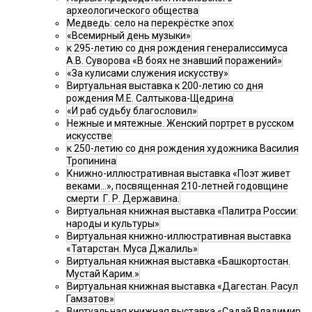
археологического общества
Медведь: село на перекрёстке эпох
«Всемирный день музыки»
к 295-летию со дня рождения генералиссимуса
А.В. Суворова «В боях не знавший поражений»
«За кулисами служения искусству»
Виртуальная выставка к 200-летию со дня
рождения М.Е. Салтыкова-Щедрина
«И раб судьбу благословил»
Нежные и мятежные. Женский портрет в русском
искусстве
к 250-летию со дня рождения художника Василия
Тропинина
Книжно-иллюстративная выставка «Поэт живет
веками…», посвященная 210-летней годовщине
смерти Г. Р. Державина.
Виртуальная книжная выставка «Палитра России:
народы и культуры»
Виртуальная книжно-иллюстративная выставка
«Татарстан. Муса Джалиль»
Виртуальная книжная выставка «Башкортостан.
Мустай Карим.»
Виртуальная книжная выставка «Дагестан. Расул
Гамзатов»
Виртуальная книжная выставка «Садай Владимир