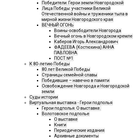
Победители. Герои земли Новгородской
Лица Победы: участники Великой
Отечественной войны и труженики тыла в
мирной жизни Новгородского края
ВЕЧНЫЙ ОГОНЬ
Воины-освободители Новгорода
Вечный огонь в Новгородском кремле
Каберов Игорь Александрович
ФАДЕЕВА (Костюхина) АННА
ПАВЛОВНА
ПОСТ №1
К 80-летию Победы
80 лет Великой Победы
Страницы семейной славы
Победившие – навечно в памяти
Освобождение Новгорода и Новгородской
земли
Суды истории
Виртуальная выставка - Герои подполья
Герои подполья. О выставке.
Волотовское подполье
О выставке
Книги
Периодические издания
Архивные документы