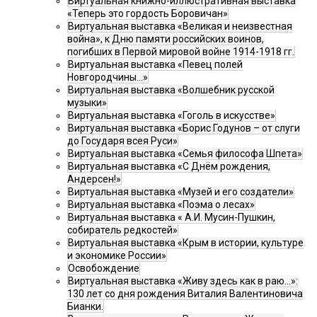
Виртуальная книжно-иллюстративная выставка
«Теперь это гордость Боровичан»
Виртуальная выставка «Великая и неизвестная
война», к Дню памяти российских воинов,
погибших в Первой мировой войне 1914-1918 гг.
Виртуальная выставка «Певец полей
Новгородчины…»
Виртуальная выставка «Волшебник русской
музыки»
Виртуальная выставка «Гоголь в искусстве»
Виртуальная выставка «Борис Годунов – от слуги
до Государя всея Руси»
Виртуальная выставка «Семья философа Шпета»
Виртуальная выставка «С Днём рождения,
Андерсен!»
Виртуальная выставка «Музей и его создатели»
Виртуальная выставка «Поэма о лесах»
Виртуальная выставка « А.И. Мусин-Пушкин,
собиратель редкостей»
Виртуальная выставка «Крым в истории, культуре
и экономике России»
Освобождение
Виртуальная выставка «Живу здесь как в раю…»:
130 лет со дня рождения Виталия Валентиновича
Бианки.