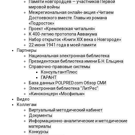
Памяти новгородцев — участников Первой
мировой войны
Межрегиональная онлайн-акция «Читаем
Достоевского вместе. Главы из романа
«Подросток»
Проект «Кремлевская читальня»
К 400-летию протопопа Аввакума
Набор открыток «Книги XIX века о Новгороде»
22 июня 1941 года в моей памяти
Партнеры
Национальная электронная библиотека
Президентская библиотека имени Б.Н. Ельцина
Справочно-правовые системы
КонсультантПлюс
ГАРАНТ
База данных POLPRED.com Обзор СМИ
Электронная библиотека "ЛитРес"
«Киноконцерн «Мосфильм»
Видео
Коллегам
Виртуальный методический кабинет
Документы
Информационно-аналитические и методические
материалы
Конкурсы