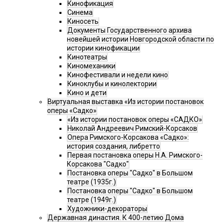
Кинофикация
Синема
Киносеть
Документы Государственного архива
новейшей истории Новгородской области по
истории кинофикации
Кинотеатры
Киномеханики
Кинофестивали и недели кино
Киноклубы и кинолектории
Кино и дети
Виртуальная выставка «Из истории постановок
оперы «Садко»
«Из истории постановок оперы «САДКО»
Николай Андреевич Римский-Корсаков
Опера Римского-Корсакова «Садко»:
история создания, либретто
Первая постановка оперы Н.А. Римского-
Корсакова "Садко"
Постановка оперы "Садко" в Большом
театре (1935г.)
Постановка оперы "Садко" в Большом
театре (1949г.)
Художники-декораторы
Державная династия. К 400-летию Дома