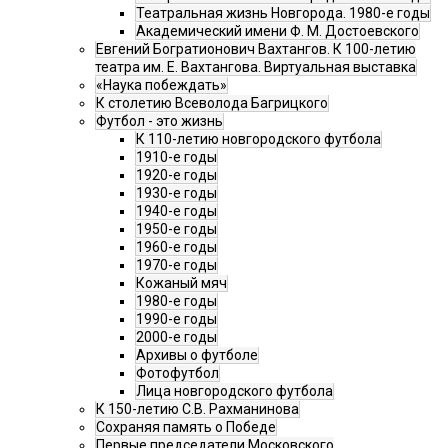
Театральная жизнь Новгорода. 1980-е годы
Академический имени Ф. М. Достоевского
Евгений Богратионович Вахтангов. К 100-летию
театра им. Е. Вахтангова. Виртуальная выставка
«Наука побеждать»
К столетию Всеволода Багрицкого
Футбол - это жизнь
К 110-летию новгородского футбола
1910-е годы
1920-е годы
1930-е годы
1940-е годы
1950-е годы
1960-е годы
1970-е годы
Кожаный мяч
1980-е годы
1990-е годы
2000-е годы
Архивы о футболе
Фотофутбол
Лица новгородского футбола
К 150-летию С.В. Рахманинова
Сохраняя память о Победе
Первые председатели Московского