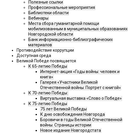
Полезные ссылки
Профессиональные мероприятия
Библиотеки области
Вебинары
Места сбора гуманитарной помощи
мобилизованным в муниципальных образованиях
Новгородской области
Банк информационно-библиографических
материалов
Противодействие коррупции
Доступная среда
Великой Победе посвящается
К 65-летию Победы
Интернет-акция «Годы войны: человек и
книга»
Галерея «Участники Великой
Отечественной войны: Портрет с книгой»
К 70-летию Победы:
Виртуальная выставка «Слово о Победе»
К 75-летию Победы
75 лет Великой Победы
К дню освобождения Новгорода
Боровичи в годы Великой Отечественной
войны. Страницы истории
Новое издание Новгородстата