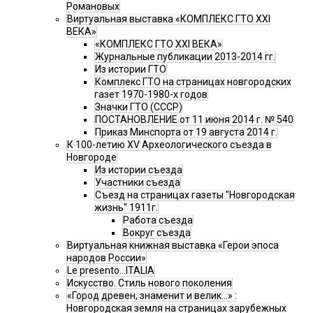
Романовых
Виртуальная выставка «КОМПЛЕКС ГТО XXI
ВЕКА»
«КОМПЛЕКС ГТО XXI ВЕКА»
Журнальные публикации 2013-2014 гг.
Из истории ГТО
Комплекс ГТО на страницах новгородских
газет 1970-1980-х годов
Значки ГТО (СССР)
ПОСТАНОВЛЕНИЕ от 11 июня 2014 г. № 540
Приказ Минспорта от 19 августа 2014 г.
К 100-летию XV Археологического съезда в
Новгороде
Из истории съезда
Участники съезда
Cъезд на страницах газеты "Новгородская
жизнь" 1911г.
Работа съезда
Вокруг съезда
Виртуальная книжная выставка «Герои эпоса
народов России»
Le presento...ITALIA
Искусство. Стиль нового поколения
«Город древен, знаменит и велик…» :
Новгородская земля на страницах зарубежных