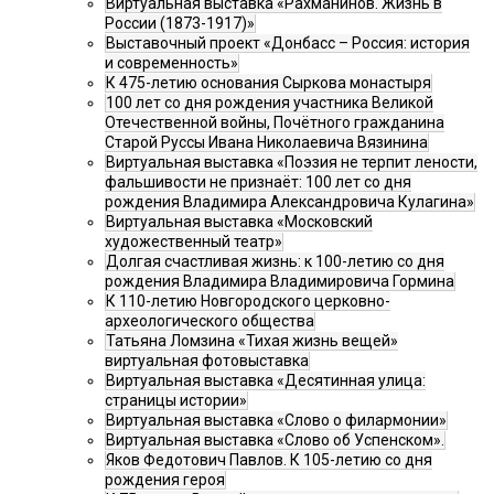
Виртуальная выставка «Рахманинов. Жизнь в
России (1873-1917)»
Выставочный проект «Донбасс – Россия: история
и современность»
К 475-летию основания Сыркова монастыря
100 лет со дня рождения участника Великой
Отечественной войны, Почётного гражданина
Старой Руссы Ивана Николаевича Вязинина
Виртуальная выставка «Поэзия не терпит лености,
фальшивости не признаёт: 100 лет со дня
рождения Владимира Александровича Кулагина»
Виртуальная выставка «Московский
художественный театр»
Долгая счастливая жизнь: к 100-летию со дня
рождения Владимира Владимировича Гормина
К 110-летию Новгородского церковно-
археологического общества
Татьяна Ломзина «Тихая жизнь вещей»
виртуальная фотовыставка
Виртуальная выставка «Десятинная улица:
страницы истории»
Виртуальная выставка «Слово о филармонии»
Виртуальная выставка «Слово об Успенском».
Яков Федотович Павлов. К 105-летию со дня
рождения героя