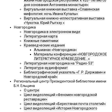
жизни Новгородской республики: к 920 - летию со
дня основания Антониева монастыря»
Виртуальная книжная выставка «Славянская
мифология: ночь Ивана Купалы»
Виртуальная книжно-иллюстративная выставка
«Чукотка. Юрий Рытхэу.»
Новгородика
Новгородика в электронном виде
Литературная карта
Книжные памятники
Краеведческие издания
Альманах «Новгородика»
Материалы конференции «НОВГОРОДСКОЕ
ЛИТЕРАТУРНОЕ КРАЕВЕДЕНИЕ...»
Литературная новгородика на "Радио-53"
Литература-аудиоформат
Библиографический указатель «Г. Р. Державин и
Новгородский край»
Региональный центр Президентской библиотеки имени
Б.Н. Ельцина
О центре
Цикл видеолекций «Феномен новгородской
реставрации»
Цикл видеолекций «Берестяная почта столетий»
Цикл видеолекций «История Новгородского