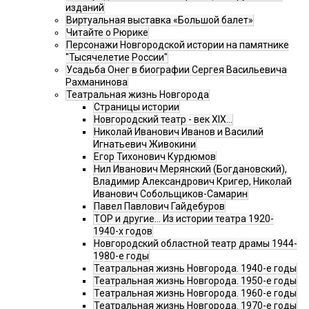
изданий
Виртуальная выставка «Большой балет»
Читайте о Рюрике
Персонажи Новгородской истории на памятнике
"Тысячелетие России"
Усадьба Онег в биографии Сергея Васильевича
Рахманинова
Театральная жизнь Новгорода
Страницы истории
Новгородский театр - век XIX…
Николай Иванович Иванов и Василий
Игнатьевич Живокини
Егор Тихонович Курдюмов
Нил Иванович Мерянский (Богдановский),
Владимир Александрович Кригер, Николай
Иванович Собольщиков-Самарин
Павел Павлович Гайдебуров
ТОР и другие… Из истории театра 1920-
1940-х годов
Новгородский областной театр драмы 1944-
1980-е годы
Театральная жизнь Новгорода. 1940-е годы
Театральная жизнь Новгорода. 1950-е годы
Театральная жизнь Новгорода. 1960-е годы
Театральная жизнь Новгорода. 1970-е годы