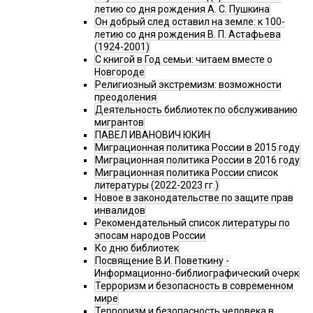
летию со дня рождения А. С. Пушкина
Он добрый след оставил на земле: к 100-
летию со дня рождения В. П. Астафьева
(1924-2001)
С книгой в Год семьи: читаем вместе о
Новгороде
Религиозный экстремизм: возможности
преодоления
Деятельность библиотек по обслуживанию
мигрантов
ПАВЕЛ ИВАНОВИЧ ЮКИН
Миграционная политика России в 2015 году
Миграционная политика России в 2016 году
Миграционная политика России список
литературы (2022-2023 гг.)
Новое в законодательстве по защите прав
инвалидов
Рекомендательный список литературы по
эпосам народов России
Ко дню библиотек
Посвящение В.И. Поветкину -
Информационно-библиографический очерк
Терроризм и безопасность в современном
мире
Терроризм и безопасность человека в