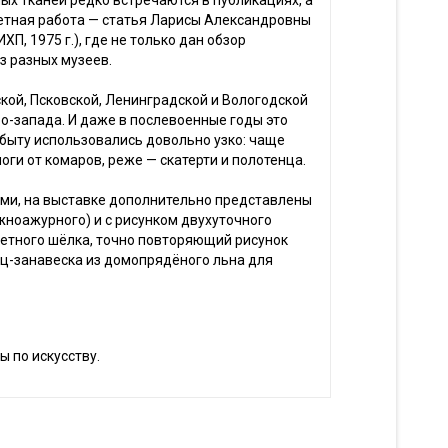
ых тканей редко встречаются в публикациях, а
етная работа — статья Ларисы Александровны
, 1975 г.), где не только дан обзор
з разных музеев.
кой, Псковской, Ленинградской и Вологодской
о-запада. И даже в послевоенные годы это
м быту использовались довольно узко: чаще
оги от комаров, реже — скатерти и полотенца.
ами, на выставке дополнительно представлены
жноажурного) и с рисунком двухуточного
ретного шёлка, точно повторяющий рисунок
ец-занавеска из домопрядёного льна для
ы по искусству.