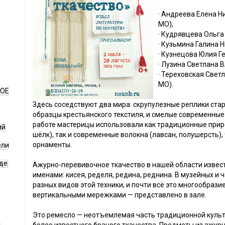
· Андреева Елена Н
МО);
· Кудрявцева Ольга
· Кузьмина Галина Н
· Кузнецова Юлия Г
· Лузина Светлана 
· Тереховская Свет
МО).
НОЕ
Здесь соседствуют два мира: скрупулезные реплики ст
образцы крестьянского текстиля, и смелые современные
работе мастерицы использовали как традиционные прир
ий
шёлк), так и современные волокна (лавсан, полушерсть),
орнаменты.
ели
де
Ажурно-перевивочное ткачество в нашей области изве
именами: кисея, ределя, редина, реднина. В музейных и
разных видов этой техники, и почти всё это многообраз
вертикальными мережками — представлено в зале.
Это ремесло — неотъемлемая часть традиционной культур