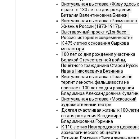
Виртуальная выставка «Живу здесь 
в раю…»: 130 лет со дня рождения
Виталия Валентиновича Бианки.
Виртуальная выставка «Рахманинов.
Жизнь в России (1873-1917)»
Выставочный проект «Донбасс –
Россия: история и современность»
К 475-летию основания Сыркова
монастыря
100 лет со дня рождения участника
Великой Отечественной войны,
Почётного гражданина Старой Руссы
Ивана Николаевича Вязинина
Виртуальная выставка «Поэзия не
терпит лености, фальшивости не
признаёт: 100 лет со дня рождения
Владимира Александровича Кулагин
Виртуальная выставка «Московский
художественный театр»
Долгая счастливая жизнь: к 100-лет
со дня рождения Владимира
Владимировича Гормина
К 110-летию Новгородского церковн
археологического общества
Татьяна Ломзина «Тихая жизнь веще