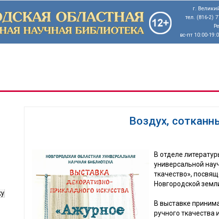
г. Великий
тел. (816-2) 
Р
вс-пт 10:00-19:
Воздух, сотканн
В отделе литератур
универсальной нау
ткачество», посвя
Новгородской земл
ку
В выставке приним
ручного ткачества и