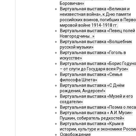
Боровичан»
Виртуальная выставка «Великая и
неизвестная война», к Дню памяти
российских воинов, погибших в Перв
мировой войне 1914-1918 гг.
Виртуальная выставка «Певец полей
Новгородчины…»
Виртуальная выставка «Волшебник
русской музыки»
Виртуальная выставка «Гоголь в
искусстве»
Виртуальная выставка «Борис Годун
– от слуги до Государя всея Руси»
Виртуальная выставка «Семья
философа Шпета»
Виртуальная выставка «С Днём
рождения, Андерсен!»
Виртуальная выставка «Музей и его
создатели»
Виртуальная выставка «Поэма о леса
Виртуальная выставка « А.И. Мусин-
Пушкин, собиратель редкостей»
Виртуальная выставка «Крым в
истории, культуре и экономике Росси
Освобождение