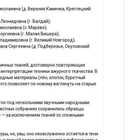
иколаевна (д. Верхняя Каменка, Крестецкий
 Леонидовна (г. Валдай);
иколаевна (с. Марёво);
еоргиевна (г. Малая Вишера);
Владимировна (г. Великий Новгород);
лана Сергеевна (д. Подберезье, Окуловский
аринных тканей, достоверно повторяющие
 интерпретации техники ажурного ткачества. В
одные материалы (лён, хлопок, буретный
 что позволяет по-новому взглянуть на старые
стно под несколькими звучными народными
 частных собраниях сохранились образцы
ие — за исключением тканей со сложными
ы, но, увы, оно незаслуженно остается в тени