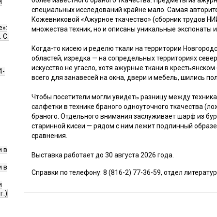
более известного браного ткачества. Предметы из ажурн
и
специальных исследований крайне мало. Самая авторит
Кожевниковой «Ажурное ткачество» (сборник трудов НИИХП
е»:
множества техник, но и описаны уникальные экспонаты и
 С.
Когда-то кисею и ределю ткали на территории Новгородс
областей, изредка — на сопредельных территориях север
искусство не угасло, хотя ажурные ткани в крестьянско
4-
всего для занавесей на окна, двери и мебель, шились пол
Чтобы посетители могли увидеть разницу между техник
салфетки в технике браного одноуточного ткачества (ло
браного. Отдельного внимания заслуживает шарф из бу
старинной кисеи — рядом с ним лежит подлинный образ
сравнения.
 в
Выставка работает до 30 августа 2026 года.
 в
Справки по телефону: 8 (816-2) 77-36-59, отдел литератур
и
г.)