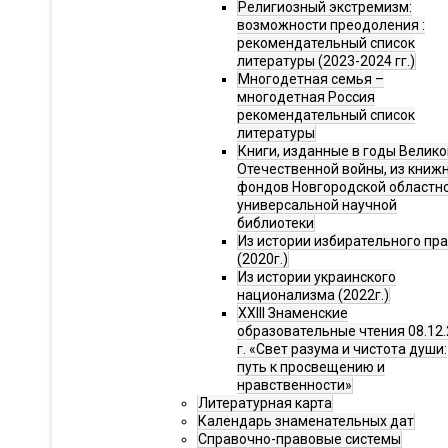
Религиозный экстремизм:
возможности преодоления :
рекомендательный список
литературы (2023-2024 гг.)
Многодетная семья –
многодетная Россия
рекомендательный список
литературы
Книги, изданные в годы Велико
Отечественной войны, из книж
фондов Новгородской областн
универсальной научной
библиотеки
Из истории избирательного пр
(2020г.)
Из истории украинского
национализма (2022г.)
XXIII Знаменские
образовательные чтения 08.12.
г. «Свет разума и чистота души:
путь к просвещению и
нравственности»
Литературная карта
Календарь знаменательных дат
Справочно-правовые системы