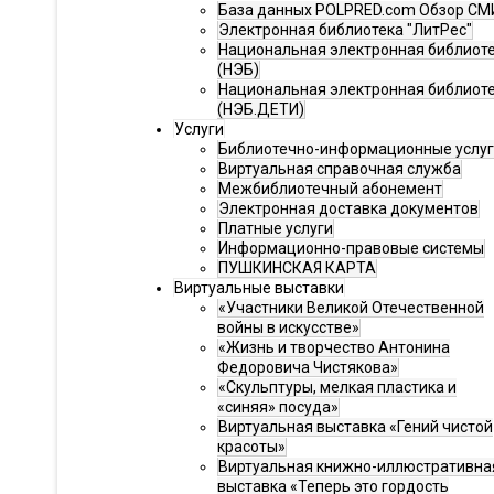
База данных POLPRED.com Обзор СМ
Электронная библиотека "ЛитРес"
Национальная электронная библиот
(НЭБ)
Национальная электронная библиот
(НЭБ.ДЕТИ)
Услуги
Библиотечно-информационные услу
Виртуальная справочная служба
Межбиблиотечный абонемент
Электронная доставка документов
Платные услуги
Информационно-правовые системы
ПУШКИНСКАЯ КАРТА
Виртуальные выставки
«Участники Великой Отечественной
войны в искусстве»
«Жизнь и творчество Антонина
Федоровича Чистякова»
«Скульптуры, мелкая пластика и
«синяя» посуда»
Виртуальная выставка «Гений чистой
красоты»
Виртуальная книжно-иллюстративна
выставка «Теперь это гордость