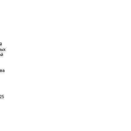
й
ных
ой
ава
25