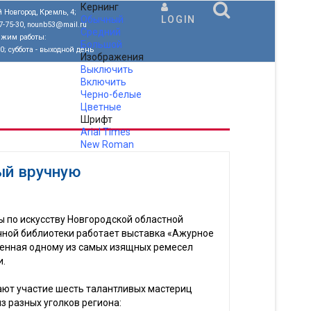
Кернинг
 Новгород, Кремль, 4;
Обычный
LOGIN
77-75-30, nounb53@mail.ru
Средний
ежим работы:
Большой
00; суббота - выходной день
Изображения
Выключить
Включить
Черно-белые
Цветные
Шрифт
Arial
Times
New Roman
.
ый вручную
ы по искусству Новгородской областной
чной библиотеки работает выставка «Ажурное
щенная одному из самых изящных ремесел
и.
ают участие шесть талантливых мастериц
з разных уголков региона: