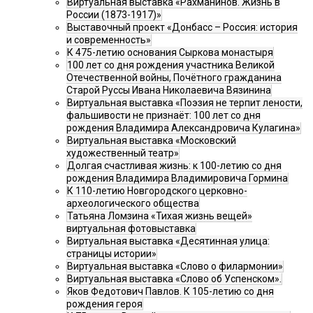
Виртуальная выставка «Рахманинов. Жизнь в
России (1873-1917)»
Выставочный проект «Донбасс – Россия: история
и современность»
К 475-летию основания Сыркова монастыря
100 лет со дня рождения участника Великой
Отечественной войны, Почётного гражданина
Старой Руссы Ивана Николаевича Вязинина
Виртуальная выставка «Поэзия не терпит лености,
фальшивости не признаёт: 100 лет со дня
рождения Владимира Александровича Кулагина»
Виртуальная выставка «Московский
художественный театр»
Долгая счастливая жизнь: к 100-летию со дня
рождения Владимира Владимировича Гормина
К 110-летию Новгородского церковно-
археологического общества
Татьяна Ломзина «Тихая жизнь вещей»
виртуальная фотовыставка
Виртуальная выставка «Десятинная улица:
страницы истории»
Виртуальная выставка «Слово о филармонии»
Виртуальная выставка «Слово об Успенском».
Яков Федотович Павлов. К 105-летию со дня
рождения героя