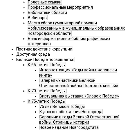
Полезные ссылки
Профессиональные мероприятия
Библиотеки области
Вебинары
Места сбора гуманитарной помощи
мобилизованным в муниципальных образованиях
Новгородской области
Банк информационно-библиографических
материалов
Противодействие коррупции
Доступная среда
Великой Победе посвящается
К 65-летию Победы
Интернет-акция «Годы войны: человек и
книга»
Галерея «Участники Великой
Отечественной войны: Портрет с книгой»
К 70-летию Победы:
Виртуальная выставка «Слово о Победе»
К 75-летию Победы
75 лет Великой Победы
К дню освобождения Новгорода
Боровичи в годы Великой Отечественной
войны. Страницы истории
Новое издание Новгородстата