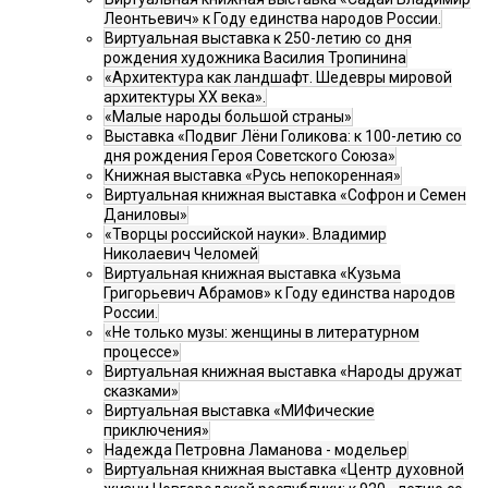
Леонтьевич» к Году единства народов России.
Виртуальная выставка к 250-летию со дня
рождения художника Василия Тропинина
«Архитектура как ландшафт. Шедевры мировой
архитектуры XX века».
«Малые народы большой страны»
Выставка «Подвиг Лёни Голикова: к 100-летию со
дня рождения Героя Советского Союза»
Книжная выставка «Русь непокоренная»
Виртуальная книжная выставка «Софрон и Семен
Даниловы»
«Творцы российской науки». Владимир
Николаевич Челомей
Виртуальная книжная выставка «Кузьма
Григорьевич Абрамов» к Году единства народов
России.
«Не только музы: женщины в литературном
процессе»
Виртуальная книжная выставка «Народы дружат
сказками»
Виртуальная выставка «МИФические
приключения»
Надежда Петровна Ламанова - модельер
Виртуальная книжная выставка «Центр духовной