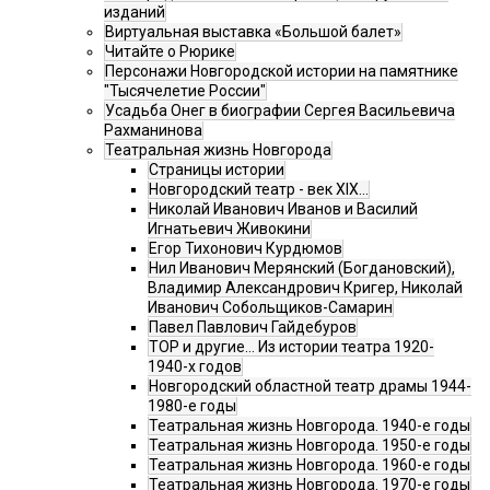
изданий
Виртуальная выставка «Большой балет»
Читайте о Рюрике
Персонажи Новгородской истории на памятнике
"Тысячелетие России"
Усадьба Онег в биографии Сергея Васильевича
Рахманинова
Театральная жизнь Новгорода
Страницы истории
Новгородский театр - век XIX…
Николай Иванович Иванов и Василий
Игнатьевич Живокини
Егор Тихонович Курдюмов
Нил Иванович Мерянский (Богдановский),
Владимир Александрович Кригер, Николай
Иванович Собольщиков-Самарин
Павел Павлович Гайдебуров
ТОР и другие… Из истории театра 1920-
1940-х годов
Новгородский областной театр драмы 1944-
1980-е годы
Театральная жизнь Новгорода. 1940-е годы
Театральная жизнь Новгорода. 1950-е годы
Театральная жизнь Новгорода. 1960-е годы
Театральная жизнь Новгорода. 1970-е годы