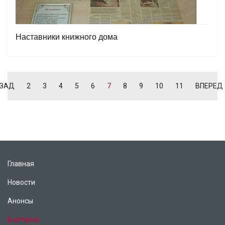
Наставники книжного дома
ЗАД
2
3
4
5
6
7
8
9
10
11
ВПЕРЕД
Главная
Новости
Анонсы
Выставки