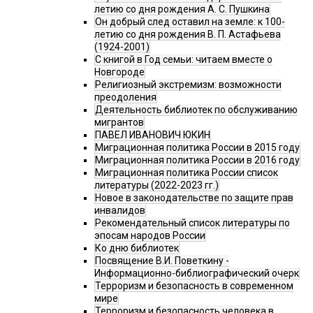
летию со дня рождения А. С. Пушкина
Он добрый след оставил на земле: к 100-
летию со дня рождения В. П. Астафьева
(1924-2001)
С книгой в Год семьи: читаем вместе о
Новгороде
Религиозный экстремизм: возможности
преодоления
Деятельность библиотек по обслуживанию
мигрантов
ПАВЕЛ ИВАНОВИЧ ЮКИН
Миграционная политика России в 2015 году
Миграционная политика России в 2016 году
Миграционная политика России список
литературы (2022-2023 гг.)
Новое в законодательстве по защите прав
инвалидов
Рекомендательный список литературы по
эпосам народов России
Ко дню библиотек
Посвящение В.И. Поветкину -
Информационно-библиографический очерк
Терроризм и безопасность в современном
мире
Терроризм и безопасность человека в