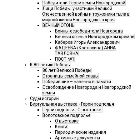
Победители. Герои земли Новгородской
Лица Победы: участники Великой
Отечественной войны и труженики тыла в
мирной жизни Новгородского края
ВЕЧНЫЙ ОГОНЬ
Воины-освободители Новгорода
Вечный огонь в Новгородском кремле
Каберов Игорь Александрович
ФАДЕЕВА (Костюхина) АННА
ПАВЛОВНА
ПОСТ №1
К 80-летию Победы
80 лет Великой Победы
Страницы семейной славы
Победившие – навечно в памяти
Освобождение Новгорода и Новгородской
земли
Суды истории
Виртуальная выставка - Герои подполья
Герои подполья. О выставке.
Волотовское подполье
О выставке
Книги
Периодические издания
Архивные документы