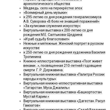
археологического общества
Медведь: село на перекрёстке эпох
«Всемирный день музыки»
к 295-летию со дня рождения генералиссимуса
А.В. Суворова «В боях не знавший поражений»
«За кулисами служения искусству»
Виртуальная выставка к 200-летию со дня
рождения М.Е. Салтыкова-Щедрина
«И раб судьбу благословил»
Нежные и мятежные. Женский портрет в русском
искусстве
к 250-летию со дня рождения художника Василия
Тропинина
Книжно-иллюстративная выставка «Поэт живет
веками…», посвященная 210-летней годовщине
смерти Г. Р. Державина.
Виртуальная книжная выставка «Палитра России:
народы и культуры»
Виртуальная книжно-иллюстративная выставка
«Татарстан. Муса Джалиль»
Виртуальная книжная выставка «Башкортостан.
Мустай Карим.»
Виртуальная книжная выставка «Дагестан. Расул
Гамзатов»
Виртуальная книжная выставка «Садай Владимир