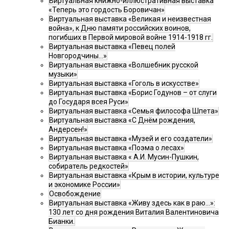
Виртуальная книжно-иллюстративная выставка
«Теперь это гордость Боровичан»
Виртуальная выставка «Великая и неизвестная
война», к Дню памяти российских воинов,
погибших в Первой мировой войне 1914-1918 гг.
Виртуальная выставка «Певец полей
Новгородчины…»
Виртуальная выставка «Волшебник русской
музыки»
Виртуальная выставка «Гоголь в искусстве»
Виртуальная выставка «Борис Годунов – от слуги
до Государя всея Руси»
Виртуальная выставка «Семья философа Шпета»
Виртуальная выставка «С Днём рождения,
Андерсен!»
Виртуальная выставка «Музей и его создатели»
Виртуальная выставка «Поэма о лесах»
Виртуальная выставка « А.И. Мусин-Пушкин,
собиратель редкостей»
Виртуальная выставка «Крым в истории, культуре
и экономике России»
Освобождение
Виртуальная выставка «Живу здесь как в раю…»:
130 лет со дня рождения Виталия Валентиновича
Бианки.