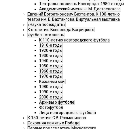
Театральная жизнь Новгорода. 1980-е годы
Академический имени Ф. М. Достоевского
Евгений Богратионович Вахтангов. К 100-летию
театра им. Е. Вахтангова. Виртуальная выставка
«Наука побеждать»
К столетию Всеволода Багрицкого
Футбол - это жизнь
К 110-летию новгородского футбола
1910-е годы
1920-е годы
1930-е годы
1940-е годы
1950-е годы
1960-е годы
1970-е годы
Кожаный мяч
1980-е годы
1990-е годы
2000-е годы
Архивы о футболе
Фотофутбол
Лица новгородского футбола
К 150-летию С.В. Рахманинова
Сохраняя память о Победе
Первые председатели Московского