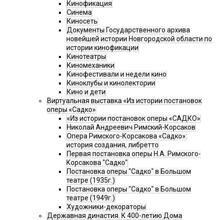
Кинофикация
Синема
Киносеть
Документы Государственного архива
новейшей истории Новгородской области по
истории кинофикации
Кинотеатры
Киномеханики
Кинофестивали и недели кино
Киноклубы и кинолектории
Кино и дети
Виртуальная выставка «Из истории постановок
оперы «Садко»
«Из истории постановок оперы «САДКО»
Николай Андреевич Римский-Корсаков
Опера Римского-Корсакова «Садко»:
история создания, либретто
Первая постановка оперы Н.А. Римского-
Корсакова "Садко"
Постановка оперы "Садко" в Большом
театре (1935г.)
Постановка оперы "Садко" в Большом
театре (1949г.)
Художники-декораторы
Державная династия. К 400-летию Дома