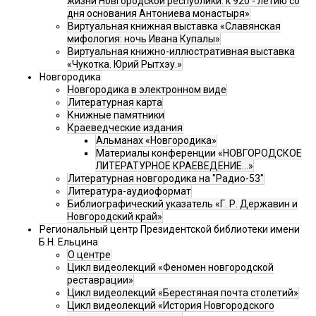
жизни Новгородской республики: к 920 - летию со
дня основания Антониева монастыря»
Виртуальная книжная выставка «Славянская
мифология: ночь Ивана Купалы»
Виртуальная книжно-иллюстративная выставка
«Чукотка. Юрий Рытхэу.»
Новгородика
Новгородика в электронном виде
Литературная карта
Книжные памятники
Краеведческие издания
Альманах «Новгородика»
Материалы конференции «НОВГОРОДСКОЕ
ЛИТЕРАТУРНОЕ КРАЕВЕДЕНИЕ...»
Литературная новгородика на "Радио-53"
Литература-аудиоформат
Библиографический указатель «Г. Р. Державин и
Новгородский край»
Региональный центр Президентской библиотеки имени
Б.Н. Ельцина
О центре
Цикл видеолекций «Феномен новгородской
реставрации»
Цикл видеолекций «Берестяная почта столетий»
Цикл видеолекций «История Новгородского