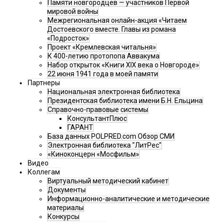
Памяти новгородцев — участников Первой
мировой войны
Межрегиональная онлайн-акция «Читаем
Достоевского вместе. Главы из романа
«Подросток»
Проект «Кремлевская читальня»
К 400-летию протопопа Аввакума
Набор открыток «Книги XIX века о Новгороде»
22 июня 1941 года в моей памяти
Партнеры
Национальная электронная библиотека
Президентская библиотека имени Б.Н. Ельцина
Справочно-правовые системы
КонсультантПлюс
ГАРАНТ
База данных POLPRED.com Обзор СМИ
Электронная библиотека "ЛитРес"
«Киноконцерн «Мосфильм»
Видео
Коллегам
Виртуальный методический кабинет
Документы
Информационно-аналитические и методические
материалы
Конкурсы