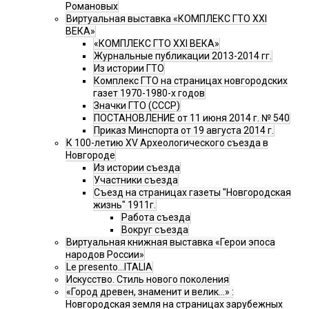
Романовых
Виртуальная выставка «КОМПЛЕКС ГТО XXI
ВЕКА»
«КОМПЛЕКС ГТО XXI ВЕКА»
Журнальные публикации 2013-2014 гг.
Из истории ГТО
Комплекс ГТО на страницах новгородских
газет 1970-1980-х годов
Значки ГТО (СССР)
ПОСТАНОВЛЕНИЕ от 11 июня 2014 г. № 540
Приказ Минспорта от 19 августа 2014 г.
К 100-летию XV Археологического съезда в
Новгороде
Из истории съезда
Участники съезда
Cъезд на страницах газеты "Новгородская
жизнь" 1911г.
Работа съезда
Вокруг съезда
Виртуальная книжная выставка «Герои эпоса
народов России»
Le presento...ITALIA
Искусство. Стиль нового поколения
«Город древен, знаменит и велик…» :
Новгородская земля на страницах зарубежных