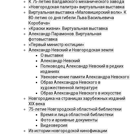
К 75-летию Валдайского механического завода
«Новгородская палитра» виртуальная выставка
Виртуальная выставка «Маловишерский волк». К
80-летию со дня гибели Льва Васильевича
Коробача»
«Краски жизни». Виртуальная выставка
Александр Парамонов. Виртуальная
фотовыставка
«Первый министр юстиции»
Александр Невский и Новгородская земля
О выставке
Александр Невский
Полководец Александр Невский в редких
изданиях
Увековечение памяти Александра Невского
Образ Александра Невского в
художественной литературе
Образ Александра Невского в искусстве
Новгородика на страницах зарубежных изданий
XIX века
75-летие Новгородской областной библиотеки
Время и лица областной библиотеки
Фото и архивные документы
Видеоверсия
Из истории новгородской кинофикации