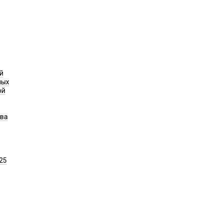
й
ных
ой
ава
25