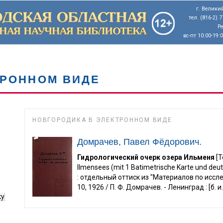
г. Великий
тел. (816-2) 
Р
вс-пт 10:00-19:
ТРОННОМ ВИДЕ
НОВГОРОДИКА В ЭЛЕКТРОННОМ ВИДЕ
Домрачев, Павел Фёдорович.
Гидрологический очерк озера Ильменя
[Т
Ilmensees (mit 1 Batimetrische Karte und de
: отдельный оттиск из "Материалов по иссл
10, 1926 / П. Ф. Домрачев. - Ленинград : [б. и.]
ку