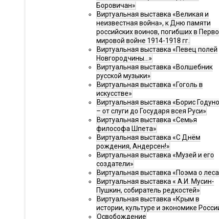
Боровичан»
Виртуальная выставка «Великая и
неизвестная война», к Дню памяти
российских воинов, погибших в Перв
мировой войне 1914-1918 гг.
Виртуальная выставка «Певец полей
Новгородчины…»
Виртуальная выставка «Волшебник
русской музыки»
Виртуальная выставка «Гоголь в
искусстве»
Виртуальная выставка «Борис Годун
– от слуги до Государя всея Руси»
Виртуальная выставка «Семья
философа Шпета»
Виртуальная выставка «С Днём
рождения, Андерсен!»
Виртуальная выставка «Музей и его
создатели»
Виртуальная выставка «Поэма о леса
Виртуальная выставка « А.И. Мусин-
Пушкин, собиратель редкостей»
Виртуальная выставка «Крым в
истории, культуре и экономике Росси
Освобождение