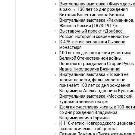
Виртуальная выставка «Живу здесь 
в раю…»: 130 лет со дня рождения
Виталия Валентиновича Бианки.
Виртуальная выставка «Рахманинов.
Жизнь в России (1873-1917)»
Выставочный проект «Донбасс –
Россия: история и современность»
К 475-летию основания Сыркова
монастыря
100 лет со дня рождения участника
Великой Отечественной войны,
Почётного гражданина Старой Руссы
Ивана Николаевича Вязинина
Виртуальная выставка «Поэзия не
терпит лености, фальшивости не
признаёт: 100 лет со дня рождения
Владимира Александровича Кулагин
Виртуальная выставка «Московский
художественный театр»
Долгая счастливая жизнь: к 100-лет
со дня рождения Владимира
Владимировича Гормина
К 110-летию Новгородского церковн
археологического общества
Татьяна Ломзина «Тихая жизнь веще