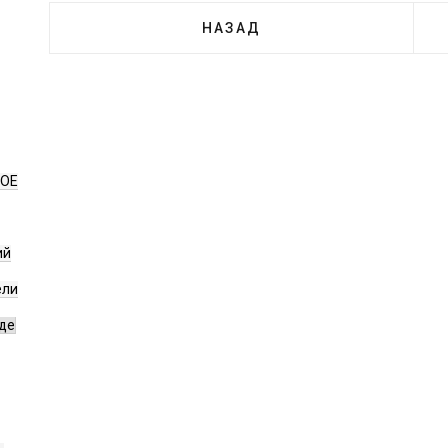
НАЗАД
НОЕ
ий
ели
де