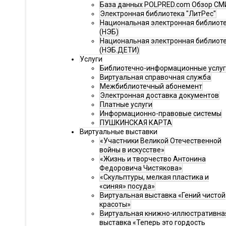
База данных POLPRED.com Обзор СМ
Электронная библиотека "ЛитРес"
Национальная электронная библиот
(НЭБ)
Национальная электронная библиот
(НЭБ.ДЕТИ)
Услуги
Библиотечно-информационные услу
Виртуальная справочная служба
Межбиблиотечный абонемент
Электронная доставка документов
Платные услуги
Информационно-правовые системы
ПУШКИНСКАЯ КАРТА
Виртуальные выставки
«Участники Великой Отечественной
войны в искусстве»
«Жизнь и творчество Антонина
Федоровича Чистякова»
«Скульптуры, мелкая пластика и
«синяя» посуда»
Виртуальная выставка «Гений чистой
красоты»
Виртуальная книжно-иллюстративна
выставка «Теперь это гордость