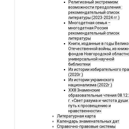
Религиозный экстремизм:
возможности преодоления :
рекомендательный список
литературы (2023-2024 гг.)
Многодетная семья –
многодетная Россия
рекомендательный список
литературы
Книги, изданные в годы Велико
Отечественной войны, из книж
фондов Новгородской областн
универсальной научной
библиотеки
Из истории избирательного пр
(2020г.)
Из истории украинского
национализма (2022г.)
XXIII Знаменские
образовательные чтения 08.12.
г. «Свет разума и чистота души:
путь к просвещению и
нравственности»
Литературная карта
Календарь знаменательных дат
Справочно-правовые системы