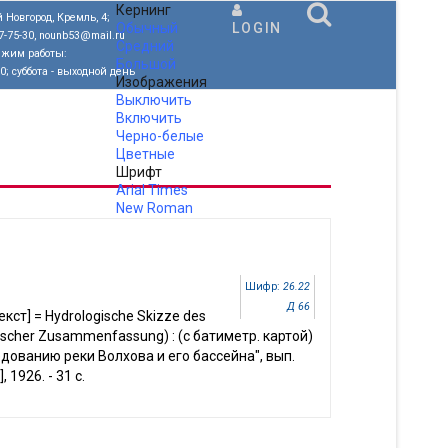
Кернинг
 Новгород, Кремль, 4;
Обычный
LOGIN
77-75-30, nounb53@mail.ru
Средний
ежим работы:
Большой
00; суббота - выходной день
Изображения
Выключить
Включить
Черно-белые
Цветные
Шрифт
Arial
Times
New Roman
.
Шифр:
26.22
Д 66
екст] = Hydrologische Skizze des
utscher Zusammenfassung) : (с батиметр. картой)
едованию реки Волхова и его бассейна", вып.
, 1926. - 31 с.