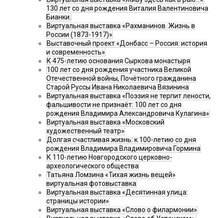
130 лет со дня рождения Виталия Валентиновича
Бианки.
Виртуальная выставка «Рахманинов. Жизнь в
России (1873-1917)»
Выставочный проект «Донбасс – Россия: история
и современность»
К 475-летию основания Сыркова монастыря
100 лет со дня рождения участника Великой
Отечественной войны, Почётного гражданина
Старой Руссы Ивана Николаевича Вязинина
Виртуальная выставка «Поэзия не терпит лености,
фальшивости не признаёт: 100 лет со дня
рождения Владимира Александровича Кулагина»
Виртуальная выставка «Московский
художественный театр»
Долгая счастливая жизнь: к 100-летию со дня
рождения Владимира Владимировича Гормина
К 110-летию Новгородского церковно-
археологического общества
Татьяна Ломзина «Тихая жизнь вещей»
виртуальная фотовыставка
Виртуальная выставка «Десятинная улица:
страницы истории»
Виртуальная выставка «Слово о филармонии»