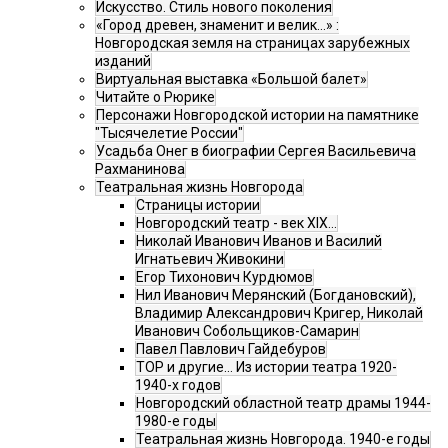
Искусство. Стиль нового поколения
«Город древен, знаменит и велик…» :
Новгородская земля на страницах зарубежных
изданий
Виртуальная выставка «Большой балет»
Читайте о Рюрике
Персонажи Новгородской истории на памятнике
"Тысячелетие России"
Усадьба Онег в биографии Сергея Васильевича
Рахманинова
Театральная жизнь Новгорода
Страницы истории
Новгородский театр - век XIX…
Николай Иванович Иванов и Василий
Игнатьевич Живокини
Егор Тихонович Курдюмов
Нил Иванович Мерянский (Богдановский),
Владимир Александрович Кригер, Николай
Иванович Собольщиков-Самарин
Павел Павлович Гайдебуров
ТОР и другие… Из истории театра 1920-
1940-х годов
Новгородский областной театр драмы 1944-
1980-е годы
Театральная жизнь Новгорода. 1940-е годы