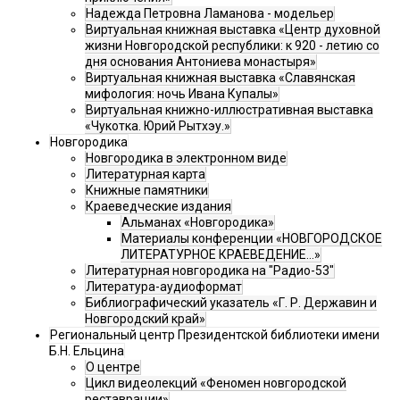
Надежда Петровна Ламанова - модельер
Виртуальная книжная выставка «Центр духовной
жизни Новгородской республики: к 920 - летию со
дня основания Антониева монастыря»
Виртуальная книжная выставка «Славянская
мифология: ночь Ивана Купалы»
Виртуальная книжно-иллюстративная выставка
«Чукотка. Юрий Рытхэу.»
Новгородика
Новгородика в электронном виде
Литературная карта
Книжные памятники
Краеведческие издания
Альманах «Новгородика»
Материалы конференции «НОВГОРОДСКОЕ
ЛИТЕРАТУРНОЕ КРАЕВЕДЕНИЕ...»
Литературная новгородика на "Радио-53"
Литература-аудиоформат
Библиографический указатель «Г. Р. Державин и
Новгородский край»
Региональный центр Президентской библиотеки имени
Б.Н. Ельцина
О центре
Цикл видеолекций «Феномен новгородской
реставрации»