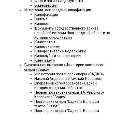
Фото и архивные документы
Видеоверсия
Из истории новгородской кинофикации
Кинофикация
Синема
Киносеть
Документы Государственного архива
новейшей истории Новгородской области по
истории кинофикации
Кинотеатры
Киномеханики
Кинофестивали и недели кино
Киноклубы и кинолектории
Кино и дети
Виртуальная выставка «Из истории постановок
оперы «Садко»
«Из истории постановок оперы «САДКО»
Николай Андреевич Римский-Корсаков
Опера Римского-Корсакова «Садко»:
история создания, либретто
Первая постановка оперы Н.А. Римского-
Корсакова "Садко"
Постановка оперы "Садко" в Большом
театре (1935г.)
Постановка оперы "Садко" в Большом