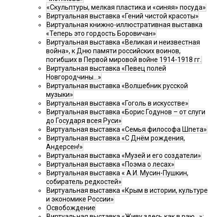
«Скульптуры, мелкая пластика и «синяя» посуда»
Виртуальная выставка «Гений чистой красоты»
Виртуальная книжно-иллюстративная выставка
«Теперь это гордость Боровичан»
Виртуальная выставка «Великая и неизвестная
война», к Дню памяти российских воинов,
погибших в Первой мировой войне 1914-1918 гг.
Виртуальная выставка «Певец полей
Новгородчины…»
Виртуальная выставка «Волшебник русской
музыки»
Виртуальная выставка «Гоголь в искусстве»
Виртуальная выставка «Борис Годунов – от слуги
до Государя всея Руси»
Виртуальная выставка «Семья философа Шпета»
Виртуальная выставка «С Днём рождения,
Андерсен!»
Виртуальная выставка «Музей и его создатели»
Виртуальная выставка «Поэма о лесах»
Виртуальная выставка « А.И. Мусин-Пушкин,
собиратель редкостей»
Виртуальная выставка «Крым в истории, культуре
и экономике России»
Освобождение
Виртуальная выставка «Живу здесь как в раю…»: