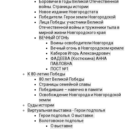
Боровичи в годы Великой Отечественной
войны. Страницы истории
Новое издание Новгородстата
Победители. Герои земли Новгородской
Лица Победы: участники Великой
Отечественной войны и труженики тыла в
мирной жизни Новгородского края
ВЕЧНЫЙ ОГОНЬ
Воины-освободители Новгорода
Вечный огонь в Новгородском кремле
Каберов Игорь Александрович
ФАДЕЕВА (Костюхина) АННА
ПАВЛОВНА
ПОСТ №1
К 80-летию Победы
80 лет Великой Победы
Страницы семейной славы
Победившие – навечно в памяти
Освобождение Новгорода и Новгородской
земли
Суды истории
Виртуальная выставка - Герои подполья
Герои подполья. О выставке.
Волотовское подполье
О выставке