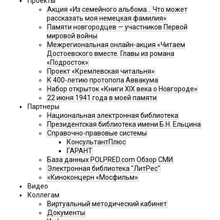
Проекты
Акция «Из семейного альбома... Что может
рассказать моя немецкая фамилия»
Памяти новгородцев — участников Первой
мировой войны
Межрегиональная онлайн-акция «Читаем
Достоевского вместе. Главы из романа
«Подросток»
Проект «Кремлевская читальня»
К 400-летию протопопа Аввакума
Набор открыток «Книги XIX века о Новгороде»
22 июня 1941 года в моей памяти
Партнеры
Национальная электронная библиотека
Президентская библиотека имени Б.Н. Ельцина
Справочно-правовые системы
КонсультантПлюс
ГАРАНТ
База данных POLPRED.com Обзор СМИ
Электронная библиотека "ЛитРес"
«Киноконцерн «Мосфильм»
Видео
Коллегам
Виртуальный методический кабинет
Документы