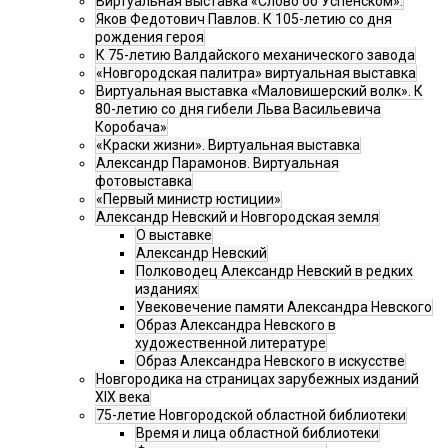
Виртуальная выставка «Слово об Успенском».
Яков Федотович Павлов. К 105-летию со дня
рождения героя
К 75-летию Валдайского механического завода
«Новгородская палитра» виртуальная выставка
Виртуальная выставка «Маловишерский волк». К
80-летию со дня гибели Льва Васильевича
Коробача»
«Краски жизни». Виртуальная выставка
Александр Парамонов. Виртуальная
фотовыставка
«Первый министр юстиции»
Александр Невский и Новгородская земля
О выставке
Александр Невский
Полководец Александр Невский в редких
изданиях
Увековечение памяти Александра Невского
Образ Александра Невского в
художественной литературе
Образ Александра Невского в искусстве
Новгородика на страницах зарубежных изданий
XIX века
75-летие Новгородской областной библиотеки
Время и лица областной библиотеки