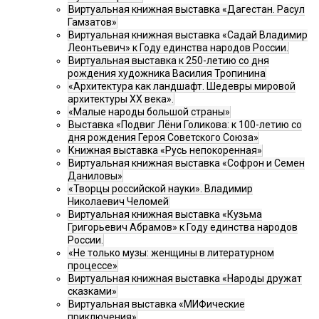
Виртуальная книжная выставка «Дагестан. Расул
Гамзатов»
Виртуальная книжная выставка «Садай Владимир
Леонтьевич» к Году единства народов России.
Виртуальная выставка к 250-летию со дня
рождения художника Василия Тропинина
«Архитектура как ландшафт. Шедевры мировой
архитектуры XX века».
«Малые народы большой страны»
Выставка «Подвиг Лёни Голикова: к 100-летию со
дня рождения Героя Советского Союза»
Книжная выставка «Русь непокоренная»
Виртуальная книжная выставка «Софрон и Семен
Даниловы»
«Творцы российской науки». Владимир
Николаевич Челомей
Виртуальная книжная выставка «Кузьма
Григорьевич Абрамов» к Году единства народов
России.
«Не только музы: женщины в литературном
процессе»
Виртуальная книжная выставка «Народы дружат
сказками»
Виртуальная выставка «МИФические
приключения»