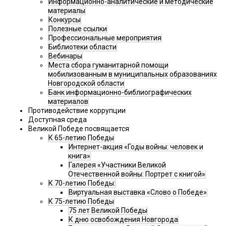
Информационно-аналитические и методические
материалы
Конкурсы
Полезные ссылки
Профессиональные мероприятия
Библиотеки области
Вебинары
Места сбора гуманитарной помощи
мобилизованным в муниципальных образованиях
Новгородской области
Банк информационно-библиографических
материалов
Противодействие коррупции
Доступная среда
Великой Победе посвящается
К 65-летию Победы
Интернет-акция «Годы войны: человек и
книга»
Галерея «Участники Великой
Отечественной войны: Портрет с книгой»
К 70-летию Победы:
Виртуальная выставка «Слово о Победе»
К 75-летию Победы
75 лет Великой Победы
К дню освобождения Новгорода