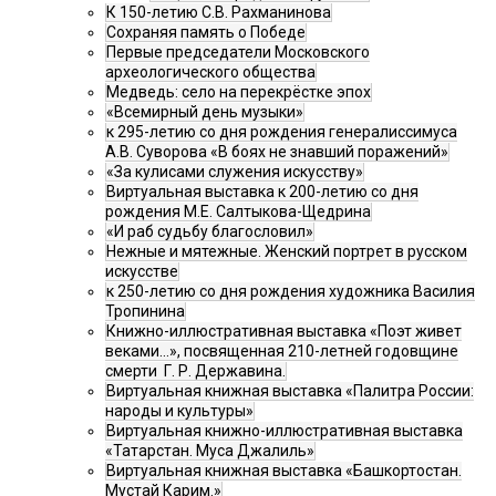
К 150-летию С.В. Рахманинова
Сохраняя память о Победе
Первые председатели Московского
археологического общества
Медведь: село на перекрёстке эпох
«Всемирный день музыки»
к 295-летию со дня рождения генералиссимуса
А.В. Суворова «В боях не знавший поражений»
«За кулисами служения искусству»
Виртуальная выставка к 200-летию со дня
рождения М.Е. Салтыкова-Щедрина
«И раб судьбу благословил»
Нежные и мятежные. Женский портрет в русском
искусстве
к 250-летию со дня рождения художника Василия
Тропинина
Книжно-иллюстративная выставка «Поэт живет
веками…», посвященная 210-летней годовщине
смерти Г. Р. Державина.
Виртуальная книжная выставка «Палитра России:
народы и культуры»
Виртуальная книжно-иллюстративная выставка
«Татарстан. Муса Джалиль»
Виртуальная книжная выставка «Башкортостан.
Мустай Карим.»