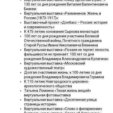
130 лет со дня рождения Виталия Валентиновича
Бианки.
Виртуальная выставка «Рахманинов. Жизнь в
России (1873-1917)»
Выставочный проект «Донбасс – Россия: история
и современность»
К 475-летию основания Сыркова монастыря
100 лет со дня рождения участника Великой
Отечественной войны, Почётного гражданина
Старой Руссы Ивана Николаевича Вязинина
Виртуальная выставка «Поэзия не терпит лености,
фальшивости не признаёт: 100 лет со дня
рождения Владимира Александровича Кулагина»
Виртуальная выставка «Московский
художественный театр»
Долгая счастливая жизнь: к 100-летию со дня
рождения Владимира Владимировича Гормина
К 110-летию Новгородского церковно-
археологического общества
Татьяна Ломзина «Тихая жизнь вещей»
виртуальная фотовыставка
Виртуальная выставка «Десятинная улица:
страницы истории»
Виртуальная выставка «Слово о филармонии»