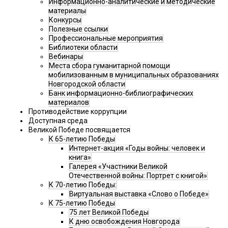
Информационно-аналитические и методические
материалы
Конкурсы
Полезные ссылки
Профессиональные мероприятия
Библиотеки области
Вебинары
Места сбора гуманитарной помощи
мобилизованным в муниципальных образованиях
Новгородской области
Банк информационно-библиографических
материалов
Противодействие коррупции
Доступная среда
Великой Победе посвящается
К 65-летию Победы
Интернет-акция «Годы войны: человек и
книга»
Галерея «Участники Великой
Отечественной войны: Портрет с книгой»
К 70-летию Победы:
Виртуальная выставка «Слово о Победе»
К 75-летию Победы
75 лет Великой Победы
К дню освобождения Новгорода