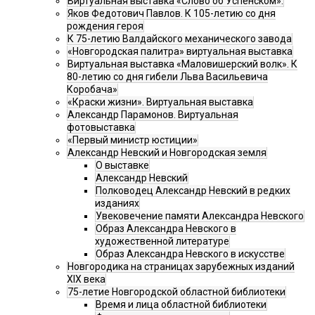
Виртуальная выставка «Слово об Успенском».
Яков Федотович Павлов. К 105-летию со дня
рождения героя
К 75-летию Валдайского механического завода
«Новгородская палитра» виртуальная выставка
Виртуальная выставка «Маловишерский волк». К
80-летию со дня гибели Льва Васильевича
Коробача»
«Краски жизни». Виртуальная выставка
Александр Парамонов. Виртуальная
фотовыставка
«Первый министр юстиции»
Александр Невский и Новгородская земля
О выставке
Александр Невский
Полководец Александр Невский в редких
изданиях
Увековечение памяти Александра Невского
Образ Александра Невского в
художественной литературе
Образ Александра Невского в искусстве
Новгородика на страницах зарубежных изданий
XIX века
75-летие Новгородской областной библиотеки
Время и лица областной библиотеки