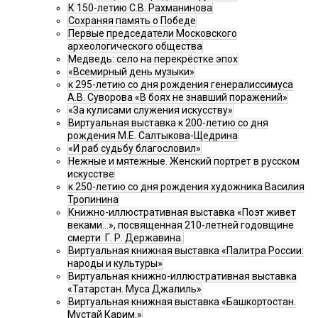
К 150-летию С.В. Рахманинова
Сохраняя память о Победе
Первые председатели Московского
археологического общества
Медведь: село на перекрёстке эпох
«Всемирный день музыки»
к 295-летию со дня рождения генералиссимуса
А.В. Суворова «В боях не знавший поражений»
«За кулисами служения искусству»
Виртуальная выставка к 200-летию со дня
рождения М.Е. Салтыкова-Щедрина
«И раб судьбу благословил»
Нежные и мятежные. Женский портрет в русском
искусстве
к 250-летию со дня рождения художника Василия
Тропинина
Книжно-иллюстративная выставка «Поэт живет
веками…», посвященная 210-летней годовщине
смерти Г. Р. Державина.
Виртуальная книжная выставка «Палитра России:
народы и культуры»
Виртуальная книжно-иллюстративная выставка
«Татарстан. Муса Джалиль»
Виртуальная книжная выставка «Башкортостан.
Мустай Карим.»