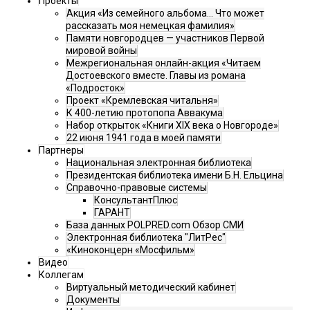
Проекты
Акция «Из семейного альбома... Что может
рассказать моя немецкая фамилия»
Памяти новгородцев — участников Первой
мировой войны
Межрегиональная онлайн-акция «Читаем
Достоевского вместе. Главы из романа
«Подросток»
Проект «Кремлевская читальня»
К 400-летию протопопа Аввакума
Набор открыток «Книги XIX века о Новгороде»
22 июня 1941 года в моей памяти
Партнеры
Национальная электронная библиотека
Президентская библиотека имени Б.Н. Ельцина
Справочно-правовые системы
КонсультантПлюс
ГАРАНТ
База данных POLPRED.com Обзор СМИ
Электронная библиотека "ЛитРес"
«Киноконцерн «Мосфильм»
Видео
Коллегам
Виртуальный методический кабинет
Документы