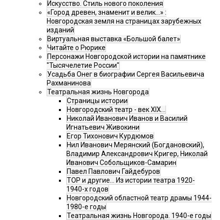
Искусство. Стиль нового поколения
«Город древен, знаменит и велик…» :
Новгородская земля на страницах зарубежных
изданий
Виртуальная выставка «Большой балет»
Читайте о Рюрике
Персонажи Новгородской истории на памятнике
"Тысячелетие России"
Усадьба Онег в биографии Сергея Васильевича
Рахманинова
Театральная жизнь Новгорода
Страницы истории
Новгородский театр - век XIX…
Николай Иванович Иванов и Василий
Игнатьевич Живокини
Егор Тихонович Курдюмов
Нил Иванович Мерянский (Богдановский),
Владимир Александрович Кригер, Николай
Иванович Собольщиков-Самарин
Павел Павлович Гайдебуров
ТОР и другие… Из истории театра 1920-
1940-х годов
Новгородский областной театр драмы 1944-
1980-е годы
Театральная жизнь Новгорода. 1940-е годы