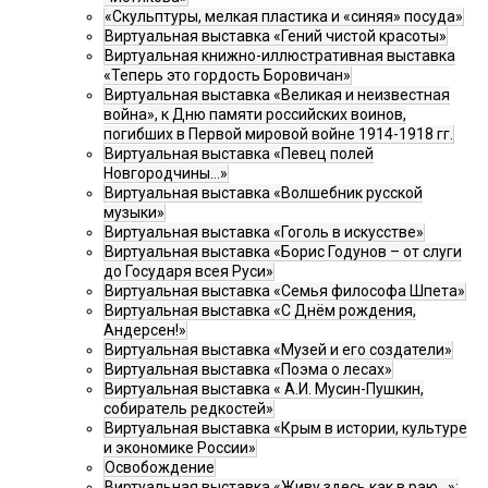
«Скульптуры, мелкая пластика и «синяя» посуда»
Виртуальная выставка «Гений чистой красоты»
Виртуальная книжно-иллюстративная выставка
«Теперь это гордость Боровичан»
Виртуальная выставка «Великая и неизвестная
война», к Дню памяти российских воинов,
погибших в Первой мировой войне 1914-1918 гг.
Виртуальная выставка «Певец полей
Новгородчины…»
Виртуальная выставка «Волшебник русской
музыки»
Виртуальная выставка «Гоголь в искусстве»
Виртуальная выставка «Борис Годунов – от слуги
до Государя всея Руси»
Виртуальная выставка «Семья философа Шпета»
Виртуальная выставка «С Днём рождения,
Андерсен!»
Виртуальная выставка «Музей и его создатели»
Виртуальная выставка «Поэма о лесах»
Виртуальная выставка « А.И. Мусин-Пушкин,
собиратель редкостей»
Виртуальная выставка «Крым в истории, культуре
и экономике России»
Освобождение
Виртуальная выставка «Живу здесь как в раю…»: