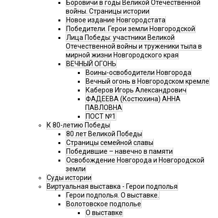
Боровичи в годы Великой Отечественной
войны. Страницы истории
Новое издание Новгородстата
Победители. Герои земли Новгородской
Лица Победы: участники Великой
Отечественной войны и труженики тыла в
мирной жизни Новгородского края
ВЕЧНЫЙ ОГОНЬ
Воины-освободители Новгорода
Вечный огонь в Новгородском кремле
Каберов Игорь Александрович
ФАДЕЕВА (Костюхина) АННА
ПАВЛОВНА
ПОСТ №1
К 80-летию Победы
80 лет Великой Победы
Страницы семейной славы
Победившие – навечно в памяти
Освобождение Новгорода и Новгородской
земли
Суды истории
Виртуальная выставка - Герои подполья
Герои подполья. О выставке.
Волотовское подполье
О выставке