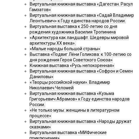
Виртуальная книжная выставка «Дагестан. Расул
Гамзатов»
Виртуальная книжная выставка «Садай Владимир
Леонтьевич» к Году единства народов России.
Виртуальная выставка к 250-летию со дня
рождения художника Василия Тропинина
«Архитектура как ландшафт. Шедевры мировой
архитектуры XX века».
«Малые народы большой страны»
Выставка «Подвиг Лёни Голикова: к 100-летию со
дня рождения Героя Советского Союза»
Книжная выставка «Русь непокоренная»
Виртуальная книжная выставка «Софрон и Семен
Даниловы»
«Творцы российской науки». Владимир
Николаевич Челомей
Виртуальная книжная выставка «Кузьма
Григорьевич Абрамов» к Году единства народов
России.
«Не только музы: женщины в литературном
процессе»
Виртуальная книжная выставка «Народы дружат
сказками»
Виртуальная выставка «МИФические
приключения»