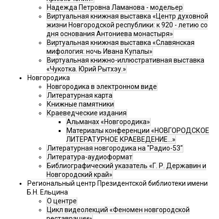
Надежда Петровна Ламанова - модельер
Виртуальная книжная выставка «Центр духовной
жизни Новгородской республики: к 920 - летию со
дня основания Антониева монастыря»
Виртуальная книжная выставка «Славянская
мифология: ночь Ивана Купалы»
Виртуальная книжно-иллюстративная выставка
«Чукотка. Юрий Рытхэу.»
Новгородика
Новгородика в электронном виде
Литературная карта
Книжные памятники
Краеведческие издания
Альманах «Новгородика»
Материалы конференции «НОВГОРОДСКОЕ
ЛИТЕРАТУРНОЕ КРАЕВЕДЕНИЕ...»
Литературная новгородика на "Радио-53"
Литература-аудиоформат
Библиографический указатель «Г. Р. Державин и
Новгородский край»
Региональный центр Президентской библиотеки имени
Б.Н. Ельцина
О центре
Цикл видеолекций «Феномен новгородской
реставрации»