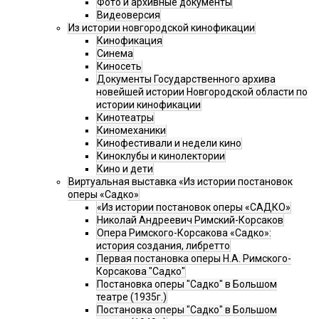
Фото и архивные документы
Видеоверсия
Из истории новгородской кинофикации
Кинофикация
Синема
Киносеть
Документы Государственного архива
новейшей истории Новгородской области по
истории кинофикации
Кинотеатры
Киномеханики
Кинофестивали и недели кино
Киноклубы и кинолектории
Кино и дети
Виртуальная выставка «Из истории постановок
оперы «Садко»
«Из истории постановок оперы «САДКО»
Николай Андреевич Римский-Корсаков
Опера Римского-Корсакова «Садко»:
история создания, либретто
Первая постановка оперы Н.А. Римского-
Корсакова "Садко"
Постановка оперы "Садко" в Большом
театре (1935г.)
Постановка оперы "Садко" в Большом