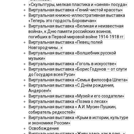
«Скульптуры, мелкая пластика и «синяя» посуда»
Виртуальная выставка «Гений чистой красоты»
Виртуальная книжно-иллюстративная выставка
«Теперь это гордость Боровичан»
Виртуальная выставка «Великая и неизвестная
война», к Дню памяти российских воинов,
погибших в Первой мировой войне 1914-1918 гг.
Виртуальная выставка «Певец полей
Новгородчины…»
Виртуальная выставка «Волшебник русской
музыки»
Виртуальная выставка «Гоголь в искусстве»
Виртуальная выставка «Борис Годунов – от слуги
до Государя всея Руси»
Виртуальная выставка «Семья философа Шпета»
Виртуальная выставка «С Днём рождения,
Андерсен!»
Виртуальная выставка «Музей и его создатели»
Виртуальная выставка «Поэма о лесах»
Виртуальная выставка « А.И. Мусин-Пушкин,
собиратель редкостей»
Виртуальная выставка «Крым в истории, культуре
и экономике России»
Освобождение
Виртуальная выставка «Живу здесь как в раю…»: