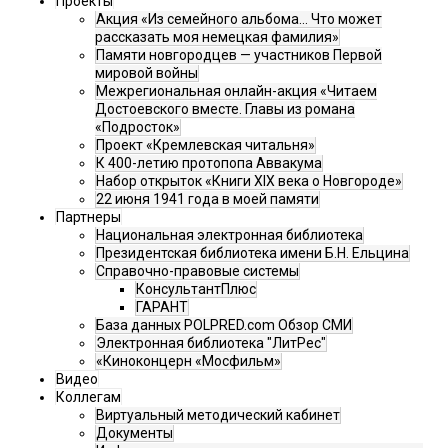
Проекты
Акция «Из семейного альбома... Что может
рассказать моя немецкая фамилия»
Памяти новгородцев — участников Первой
мировой войны
Межрегиональная онлайн-акция «Читаем
Достоевского вместе. Главы из романа
«Подросток»
Проект «Кремлевская читальня»
К 400-летию протопопа Аввакума
Набор открыток «Книги XIX века о Новгороде»
22 июня 1941 года в моей памяти
Партнеры
Национальная электронная библиотека
Президентская библиотека имени Б.Н. Ельцина
Справочно-правовые системы
КонсультантПлюс
ГАРАНТ
База данных POLPRED.com Обзор СМИ
Электронная библиотека "ЛитРес"
«Киноконцерн «Мосфильм»
Видео
Коллегам
Виртуальный методический кабинет
Документы