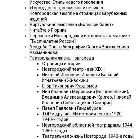
Искусство. Стиль нового поколения
«Город древен, знаменит и велик…» :
Новгородская земля на страницах зарубежных
изданий
Виртуальная выставка «Большой балет»
Читайте о Рюрике
Персонажи Новгородской истории на памятнике
"Тысячелетие России"
Усадьба Онег в биографии Сергея Васильевича
Рахманинова
Театральная жизнь Новгорода
Страницы истории
Новгородский театр - век XIX…
Николай Иванович Иванов и Василий
Игнатьевич Живокини
Егор Тихонович Курдюмов
Нил Иванович Мерянский (Богдановский),
Владимир Александрович Кригер, Николай
Иванович Собольщиков-Самарин
Павел Павлович Гайдебуров
ТОР и другие… Из истории театра 1920-
1940-х годов
Новгородский областной театр драмы 1944-
1980-е годы
Театральная жизнь Новгорода. 1940-е годы