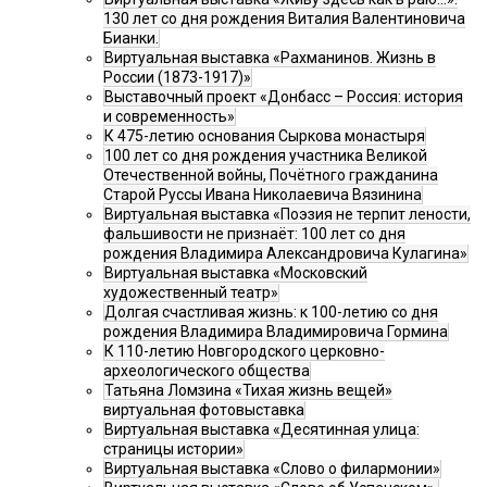
130 лет со дня рождения Виталия Валентиновича
Бианки.
Виртуальная выставка «Рахманинов. Жизнь в
России (1873-1917)»
Выставочный проект «Донбасс – Россия: история
и современность»
К 475-летию основания Сыркова монастыря
100 лет со дня рождения участника Великой
Отечественной войны, Почётного гражданина
Старой Руссы Ивана Николаевича Вязинина
Виртуальная выставка «Поэзия не терпит лености,
фальшивости не признаёт: 100 лет со дня
рождения Владимира Александровича Кулагина»
Виртуальная выставка «Московский
художественный театр»
Долгая счастливая жизнь: к 100-летию со дня
рождения Владимира Владимировича Гормина
К 110-летию Новгородского церковно-
археологического общества
Татьяна Ломзина «Тихая жизнь вещей»
виртуальная фотовыставка
Виртуальная выставка «Десятинная улица:
страницы истории»
Виртуальная выставка «Слово о филармонии»