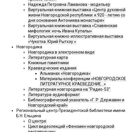
Надежда Петровна Ламанова - модельер
Виртуальная книжная выставка «Центр духовной
жизни Новгородской республики: к 920 - летию со
дня основания Антониева монастыря»
Виртуальная книжная выставка «Славянская
мифология: ночь Ивана Купалы»
Виртуальная книжно-иллюстративная выставка
«Чукотка. Юрий Рытхэу.»
Новгородика
Новгородика в электронном виде
Литературная карта
Книжные памятники
Краеведческие издания
Альманах «Новгородика»
Материалы конференции «НОВГОРОДСКОЕ
ЛИТЕРАТУРНОЕ КРАЕВЕДЕНИЕ...»
Литературная новгородика на "Радио-53"
Литература-аудиоформат
Библиографический указатель «Г. Р. Державин и
Новгородский край»
Региональный центр Президентской библиотеки имени
Б.Н. Ельцина
О центре
Цикл видеолекций «Феномен новгородской
реставрации»