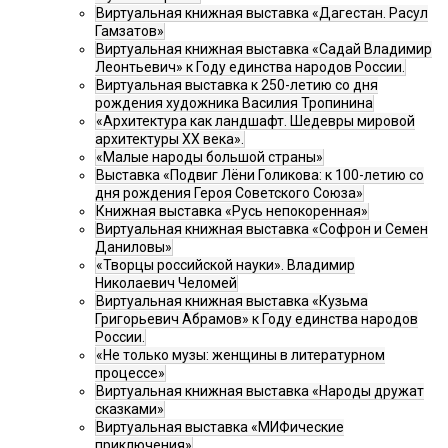
Виртуальная книжная выставка «Дагестан. Расул
Гамзатов»
Виртуальная книжная выставка «Садай Владимир
Леонтьевич» к Году единства народов России.
Виртуальная выставка к 250-летию со дня
рождения художника Василия Тропинина
«Архитектура как ландшафт. Шедевры мировой
архитектуры XX века».
«Малые народы большой страны»
Выставка «Подвиг Лёни Голикова: к 100-летию со
дня рождения Героя Советского Союза»
Книжная выставка «Русь непокоренная»
Виртуальная книжная выставка «Софрон и Семен
Даниловы»
«Творцы российской науки». Владимир
Николаевич Челомей
Виртуальная книжная выставка «Кузьма
Григорьевич Абрамов» к Году единства народов
России.
«Не только музы: женщины в литературном
процессе»
Виртуальная книжная выставка «Народы дружат
сказками»
Виртуальная выставка «МИФические
приключения»