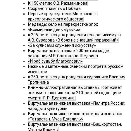
К 150-летию С.В. Рахманинова
Сохраняя память о Победе
Первые председатели Московского
археологического общества
Медведь: село на перекрёстке эпох
«Всемирный день музыки»
к 295-летию со дня рождения генералиссимуса
А.В. Суворова «В боях не знавший поражений»
«За кулисами служения искусству»
Виртуальная выставка к 200-летию со дня
рождения М.Е. Салтыкова-Щедрина
«И раб судьбу благословил»
Нежные и мятежные. Женский портрет в русском
искусстве
к 250-летию со дня рождения художника Василия
Тропинина
Книжно-иллюстративная выставка «Поэт живет
веками…», посвященная 210-летней годовщине
смерти Г. Р. Державина.
Виртуальная книжная выставка «Палитра России:
народы и культуры»
Виртуальная книжно-иллюстративная выставка
«Татарстан. Муса Джалиль»
Виртуальная книжная выставка «Башкортостан.
Мустай Карим.»