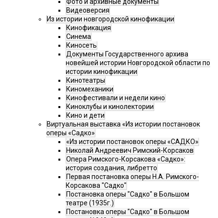
Фото и архивные документы
Видеоверсия
Из истории новгородской кинофикации
Кинофикация
Синема
Киносеть
Документы Государственного архива
новейшей истории Новгородской области по
истории кинофикации
Кинотеатры
Киномеханики
Кинофестивали и недели кино
Киноклубы и кинолектории
Кино и дети
Виртуальная выставка «Из истории постановок
оперы «Садко»
«Из истории постановок оперы «САДКО»
Николай Андреевич Римский-Корсаков
Опера Римского-Корсакова «Садко»:
история создания, либретто
Первая постановка оперы Н.А. Римского-
Корсакова "Садко"
Постановка оперы "Садко" в Большом
театре (1935г.)
Постановка оперы "Садко" в Большом