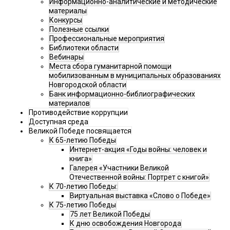
Информационно-аналитические и методические
материалы
Конкурсы
Полезные ссылки
Профессиональные мероприятия
Библиотеки области
Вебинары
Места сбора гуманитарной помощи
мобилизованным в муниципальных образованиях
Новгородской области
Банк информационно-библиографических
материалов
Противодействие коррупции
Доступная среда
Великой Победе посвящается
К 65-летию Победы
Интернет-акция «Годы войны: человек и
книга»
Галерея «Участники Великой
Отечественной войны: Портрет с книгой»
К 70-летию Победы:
Виртуальная выставка «Слово о Победе»
К 75-летию Победы
75 лет Великой Победы
К дню освобождения Новгорода