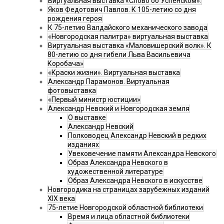
Виртуальная выставка «Слово об Успенском».
Яков Федотович Павлов. К 105-летию со дня
рождения героя
К 75-летию Валдайского механического завода
«Новгородская палитра» виртуальная выставка
Виртуальная выставка «Маловишерский волк». К
80-летию со дня гибели Льва Васильевича
Коробача»
«Краски жизни». Виртуальная выставка
Александр Парамонов. Виртуальная
фотовыставка
«Первый министр юстиции»
Александр Невский и Новгородская земля
О выставке
Александр Невский
Полководец Александр Невский в редких
изданиях
Увековечение памяти Александра Невского
Образ Александра Невского в
художественной литературе
Образ Александра Невского в искусстве
Новгородика на страницах зарубежных изданий
XIX века
75-летие Новгородской областной библиотеки
Время и лица областной библиотеки