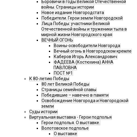
Боровичи в годы Великой Отечественной
войны. Страницы истории
Новое издание Новгородстата
Победители. Герои земли Новгородской
Лица Победы: участники Великой
Отечественной войны и труженики тыла в
мирной жизни Новгородского края
ВЕЧНЫЙ ОГОНЬ
Воины-освободители Новгорода
Вечный огонь в Новгородском кремле
Каберов Игорь Александрович
ФАДЕЕВА (Костюхина) АННА
ПАВЛОВНА
ПОСТ №1
К 80-летию Победы
80 лет Великой Победы
Страницы семейной славы
Победившие – навечно в памяти
Освобождение Новгорода и Новгородской
земли
Суды истории
Виртуальная выставка - Герои подполья
Герои подполья. О выставке.
Волотовское подполье
О выставке