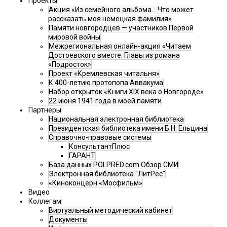
Проекты
Акция «Из семейного альбома... Что может
рассказать моя немецкая фамилия»
Памяти новгородцев — участников Первой
мировой войны
Межрегиональная онлайн-акция «Читаем
Достоевского вместе. Главы из романа
«Подросток»
Проект «Кремлевская читальня»
К 400-летию протопопа Аввакума
Набор открыток «Книги XIX века о Новгороде»
22 июня 1941 года в моей памяти
Партнеры
Национальная электронная библиотека
Президентская библиотека имени Б.Н. Ельцина
Справочно-правовые системы
КонсультантПлюс
ГАРАНТ
База данных POLPRED.com Обзор СМИ
Электронная библиотека "ЛитРес"
«Киноконцерн «Мосфильм»
Видео
Коллегам
Виртуальный методический кабинет
Документы