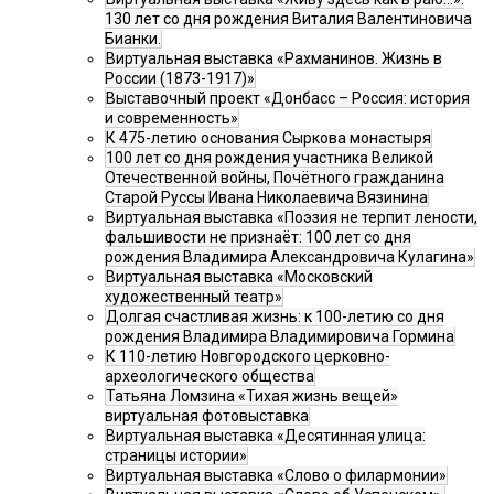
130 лет со дня рождения Виталия Валентиновича
Бианки.
Виртуальная выставка «Рахманинов. Жизнь в
России (1873-1917)»
Выставочный проект «Донбасс – Россия: история
и современность»
К 475-летию основания Сыркова монастыря
100 лет со дня рождения участника Великой
Отечественной войны, Почётного гражданина
Старой Руссы Ивана Николаевича Вязинина
Виртуальная выставка «Поэзия не терпит лености,
фальшивости не признаёт: 100 лет со дня
рождения Владимира Александровича Кулагина»
Виртуальная выставка «Московский
художественный театр»
Долгая счастливая жизнь: к 100-летию со дня
рождения Владимира Владимировича Гормина
К 110-летию Новгородского церковно-
археологического общества
Татьяна Ломзина «Тихая жизнь вещей»
виртуальная фотовыставка
Виртуальная выставка «Десятинная улица:
страницы истории»
Виртуальная выставка «Слово о филармонии»