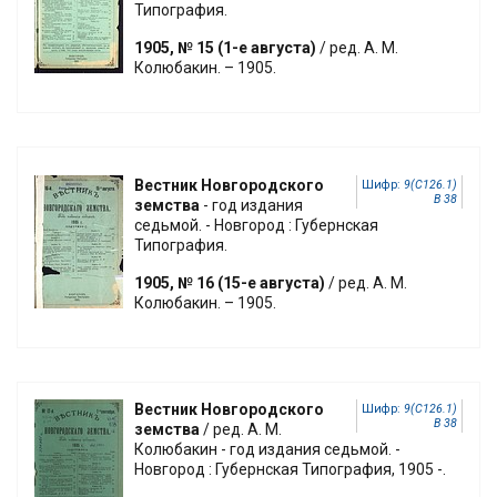
Типография.
1905, № 15 (1-е августа)
/ ред. А. М.
Колюбакин. – 1905.
Вестник Новгородского
Шифр:
9(С126.1)
В 38
земства
- год издания
седьмой. - Новгород : Губернская
Типография.
1905, № 16 (15-е августа)
/ ред. А. М.
Колюбакин. – 1905.
Вестник Новгородского
Шифр:
9(С126.1)
В 38
земства
/ ред. А. М.
Колюбакин - год издания седьмой. -
Новгород : Губернская Типография, 1905 -.