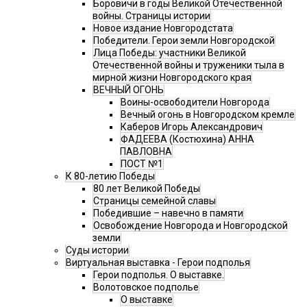
Боровичи в годы Великой Отечественной
войны. Страницы истории
Новое издание Новгородстата
Победители. Герои земли Новгородской
Лица Победы: участники Великой
Отечественной войны и труженики тыла в
мирной жизни Новгородского края
ВЕЧНЫЙ ОГОНЬ
Воины-освободители Новгорода
Вечный огонь в Новгородском кремле
Каберов Игорь Александрович
ФАДЕЕВА (Костюхина) АННА
ПАВЛОВНА
ПОСТ №1
К 80-летию Победы
80 лет Великой Победы
Страницы семейной славы
Победившие – навечно в памяти
Освобождение Новгорода и Новгородской
земли
Суды истории
Виртуальная выставка - Герои подполья
Герои подполья. О выставке.
Волотовское подполье
О выставке