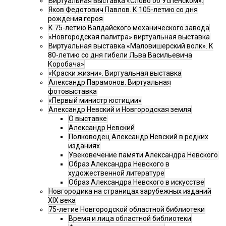
Виртуальная выставка «Слово об Успенском».
Яков Федотович Павлов. К 105-летию со дня
рождения героя
К 75-летию Валдайского механического завода
«Новгородская палитра» виртуальная выставка
Виртуальная выставка «Маловишерский волк». К
80-летию со дня гибели Льва Васильевича
Коробача»
«Краски жизни». Виртуальная выставка
Александр Парамонов. Виртуальная
фотовыставка
«Первый министр юстиции»
Александр Невский и Новгородская земля
О выставке
Александр Невский
Полководец Александр Невский в редких
изданиях
Увековечение памяти Александра Невского
Образ Александра Невского в
художественной литературе
Образ Александра Невского в искусстве
Новгородика на страницах зарубежных изданий
XIX века
75-летие Новгородской областной библиотеки
Время и лица областной библиотеки