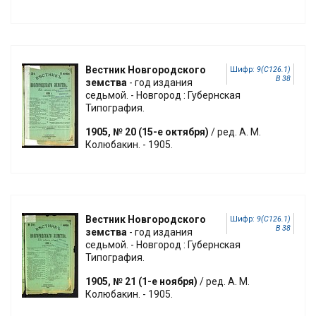
Вестник Новгородского
Шифр:
9(С126.1)
В 38
земства
- год издания
седьмой. - Новгород : Губернская
Типография.
1905, № 20 (15-е октября)
/ ред. А. М.
Колюбакин. - 1905.
Вестник Новгородского
Шифр:
9(С126.1)
В 38
земства
- год издания
седьмой. - Новгород : Губернская
Типография.
1905, № 21 (1-е ноября)
/ ред. А. М.
Колюбакин. - 1905.