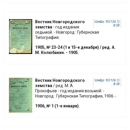
Вестник Новгородского
Шифр:
9(С126.1)
В 38
земства
- год издания
седьмой. - Новгород : Губернская
Типография.
1905, № 23-24 (1 и 15-е декабря) / ред. А.
М. Колюбакин. - 1905.
Вестник Новгородского
Шифр:
9(С126.1)
В 38
земства
/ ред. М. А.
Прокофьев - год издания восьмой. -
Новгород : Губернская Типография, 1906 -.
1906, № 1 (1-е января).