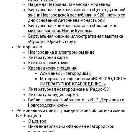
Надежда Петровна Ламанова - модельер
Виртуальная книжная выставка «Центр духовной
жизни Новгородской республики: к 920 - летию со
дня основания Антониева монастыря»
Виртуальная книжная выставка «Славянская
мифология: ночь Ивана Купалы»
Виртуальная книжно-иллюстративная выставка
«Чукотка. Юрий Рытхэу.»
Новгородика
Новгородика в электронном виде
Литературная карта
Книжные памятники
Краеведческие издания
Альманах «Новгородика»
Материалы конференции «НОВГОРОДСКОЕ
ЛИТЕРАТУРНОЕ КРАЕВЕДЕНИЕ...»
Литературная новгородика на "Радио-53"
Литература-аудиоформат
Библиографический указатель «Г. Р. Державин и
Новгородский край»
Региональный центр Президентской библиотеки имени
Б.Н. Ельцина
О центре
Цикл видеолекций «Феномен новгородской
реставрации»