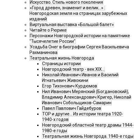
Искусство. Стиль нового поколения
«Город древен, знаменит и велик…» :
Новгородская земля на страницах зарубежных
изданий
Виртуальная выставка «Большой балет»
Читайте о Рюрике
Персонажи Новгородской истории на памятнике
"Тысячелетие России"
Усадьба Онег в биографии Сергея Васильевича
Рахманинова
Театральная жизнь Новгорода
Страницы истории
Новгородский театр - век XIX…
Николай Иванович Иванов и Василий
Игнатьевич Живокини
Егор Тихонович Курдюмов
Нил Иванович Мерянский (Богдановский),
Владимир Александрович Кригер, Николай
Иванович Собольщиков-Самарин
Павел Павлович Гайдебуров
ТОР и другие… Из истории театра 1920-
1940-х годов
Новгородский областной театр драмы 1944-
1980-е годы
Театральная жизнь Новгорода. 1940-е годы