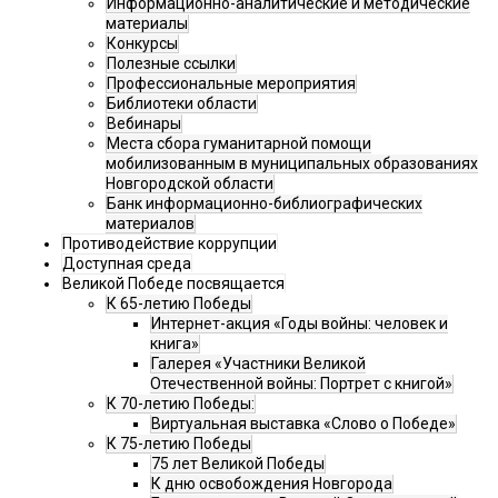
Информационно-аналитические и методические
материалы
Конкурсы
Полезные ссылки
Профессиональные мероприятия
Библиотеки области
Вебинары
Места сбора гуманитарной помощи
мобилизованным в муниципальных образованиях
Новгородской области
Банк информационно-библиографических
материалов
Противодействие коррупции
Доступная среда
Великой Победе посвящается
К 65-летию Победы
Интернет-акция «Годы войны: человек и
книга»
Галерея «Участники Великой
Отечественной войны: Портрет с книгой»
К 70-летию Победы:
Виртуальная выставка «Слово о Победе»
К 75-летию Победы
75 лет Великой Победы
К дню освобождения Новгорода