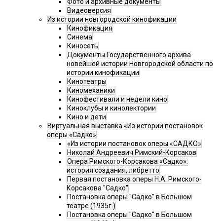
Фото и архивные документы
Видеоверсия
Из истории новгородской кинофикации
Кинофикация
Синема
Киносеть
Документы Государственного архива
новейшей истории Новгородской области по
истории кинофикации
Кинотеатры
Киномеханики
Кинофестивали и недели кино
Киноклубы и кинолектории
Кино и дети
Виртуальная выставка «Из истории постановок
оперы «Садко»
«Из истории постановок оперы «САДКО»
Николай Андреевич Римский-Корсаков
Опера Римского-Корсакова «Садко»:
история создания, либретто
Первая постановка оперы Н.А. Римского-
Корсакова "Садко"
Постановка оперы "Садко" в Большом
театре (1935г.)
Постановка оперы "Садко" в Большом