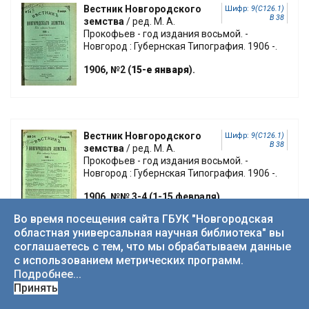
Вестник Новгородского
Шифр:
9(С126.1)
В 38
земства
/ ред. М. А.
Прокофьев - год издания восьмой. -
Новгород : Губернская Типография. 1906 -.
1906, №2 (
15-е января
).
Вестник Новгородского
Шифр:
9(С126.1)
В 38
земства
/ ред. М. А.
Прокофьев - год издания восьмой. -
Новгород : Губернская Типография. 1906 -.
1906, №№ 3-4 (1-15 февраля).
Во время посещения сайта ГБУК "Новгородская
областная универсальная научная библиотека" вы
соглашаетесь с тем, что мы обрабатываем данные
с использованием метрических программ.
Вестник Новгородского
Шифр:
9(С126.1)
В 38
Подробнее...
земства
/ ред. М. А.
Принять
Прокофьев - год издания восьмой. -
Новгород : Губернская Типография. 1906 -.