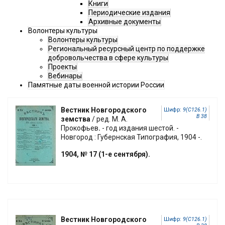
Книги
Периодические издания
Архивные документы
Волонтеры культуры
Волонтеры культуры
Региональный ресурсный центр по поддержке
добровольчества в сфере культуры
Проекты
Вебинары
Памятные даты военной истории России
Вестник Новгородского
Шифр:
9(С126.1)
В 38
земства
/ ред. М. А.
Прокофьев
.
- год издания шестой. -
Новгород : Губернская Типография, 1904 -.
1904, № 17 (1-е сентября).
Вестник Новгородского
Шифр:
9(С126.1)