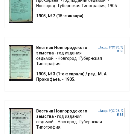
Прокофьев. - год издания седьмой. -
Новгород : Губернская Типография, 1905 -.
1905, № 2 (15-е января).
Вестник Новгородского
Шифр:
9(С126.1)
В 38
земства
- год издания
седьмой. - Новгород : Губернская
Типография.
1905, № 3 (1-е февраля) / ред. М. А.
Прокофьев. - 1905.
Вестник Новгородского
Шифр:
9(С126.1)
В 38
земства
- год издания
седьмой. - Новгород : Губернская
Типография.