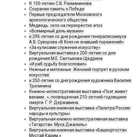
К 150-летию С.В. Рахманинова
Сохраняя память о Победе
Первые председатели Московского
археологического общества
Медведь: село на перекрёстке эпох
«Всемирный день музыки»
к 295-летию со дня рождения генералиссимуса
А.В. Суворова «В боях не знавший поражений»
«За кулисами служения искусству»
Виртуальная выставка к 200-летию со дня
рождения М.Е. Салтыкова-Щедрина
«И раб судьбу благословил»
Нежные и мятежные. Женский портрет в русском
искусстве
к 250-летию со дня рождения художника Василия
Тропинина
Книжно-иллюстративная выставка «Поэт живет
веками…», посвященная 210-летней годовщине
смерти Г. Р. Державина.
Виртуальная книжная выставка «Палитра России:
народы и культуры»
Виртуальная книжно-иллюстративная выставка
«Татарстан. Муса Джалиль»
Виртуальная книжная выставка «Башкортостан.
Мустай Карим.»