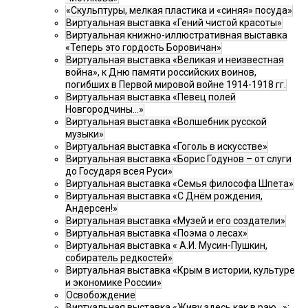
«Скульптуры, мелкая пластика и «синяя» посуда»
Виртуальная выставка «Гений чистой красоты»
Виртуальная книжно-иллюстративная выставка
«Теперь это гордость Боровичан»
Виртуальная выставка «Великая и неизвестная
война», к Дню памяти российских воинов,
погибших в Первой мировой войне 1914-1918 гг.
Виртуальная выставка «Певец полей
Новгородчины…»
Виртуальная выставка «Волшебник русской
музыки»
Виртуальная выставка «Гоголь в искусстве»
Виртуальная выставка «Борис Годунов – от слуги
до Государя всея Руси»
Виртуальная выставка «Семья философа Шпета»
Виртуальная выставка «С Днём рождения,
Андерсен!»
Виртуальная выставка «Музей и его создатели»
Виртуальная выставка «Поэма о лесах»
Виртуальная выставка « А.И. Мусин-Пушкин,
собиратель редкостей»
Виртуальная выставка «Крым в истории, культуре
и экономике России»
Освобождение
Виртуальная выставка «Живу здесь как в раю…»: