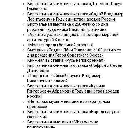
Виртуальная книжная выставка «Дагестан. Расул
Гамзатов»
Виртуальная книжная выставка «Садай Владимир
Леонтьевич» к Году единства народов России.
Виртуальная выставка к 250-летию со дня
рождения художника Василия Тропинина
«Архитектура как ландшафт. Шедевры мировой
архитектуры XX века».
«Малые народы большой страны»
Выставка «Подвиг Лёни Голикова: к 100-летию со
дня рождения Героя Советского Союза»
Книжная выставка «Русь непокоренная»
Виртуальная книжная выставка «Софрон и Семен
Даниловы»
«Творцы российской науки». Владимир
Николаевич Челомей
Виртуальная книжная выставка «Кузьма
Григорьевич Абрамов» к Году единства народов
России.
«Не только музы: женщины в литературном
процессе»
Виртуальная книжная выставка «Народы дружат
сказками»
Виртуальная выставка «МИФические
приключения»