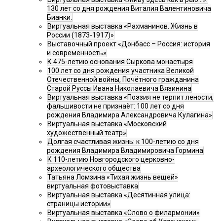
130 лет со дня рождения Виталия Валентиновича
Бианки.
Виртуальная выставка «Рахманинов. Жизнь в
России (1873-1917)»
Выставочный проект «Донбасс – Россия: история
и современность»
К 475-летию основания Сыркова монастыря
100 лет со дня рождения участника Великой
Отечественной войны, Почётного гражданина
Старой Руссы Ивана Николаевича Вязинина
Виртуальная выставка «Поэзия не терпит лености,
фальшивости не признаёт: 100 лет со дня
рождения Владимира Александровича Кулагина»
Виртуальная выставка «Московский
художественный театр»
Долгая счастливая жизнь: к 100-летию со дня
рождения Владимира Владимировича Гормина
К 110-летию Новгородского церковно-
археологического общества
Татьяна Ломзина «Тихая жизнь вещей»
виртуальная фотовыставка
Виртуальная выставка «Десятинная улица:
страницы истории»
Виртуальная выставка «Слово о филармонии»