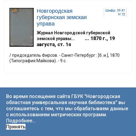
Новгородская
Шифр:
39.41
Н 72
губернская земская
управа
Журнал Новгородской губернской
... 1870 г., 19
земской управы...
августа, ст. 1
я
/ председатель Фирсов. - Санкт-Петербург : [б. и.], 1870
(Типография Майкова). - 9 с.
Новгородская
Шифр:
65.051
Во время посещения сайта ГБУК "Новгородская
Н 72
губернская земская
областная универсальная научная библиотека" вы
управа
соглашаетесь с тем, что мы обрабатываем данные
с использованием метрических программ.
Журнал Новгородской губернской
Подробнее...
...
1870 г., 5 мая,
земской управы...
Принять
ст. 13