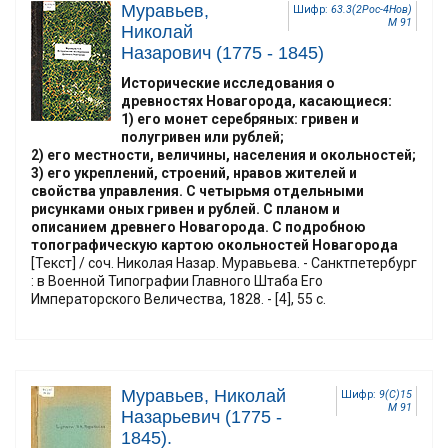
Муравьев,
Шифр:
63.3(2Рос-4Нов)
М 91
Николай
Назарович (1775 - 1845)
Исторические исследования о
древностях Новагорода, касающиеся:
1) его монет серебряных: гривен и
полугривен или рублей;
2) его местности, величины, населения и окольностей;
3) его укреплений, строений, нравов жителей и
свойства управления. С четырьмя отдельными
рисунками оных гривен и рублей. С планом и
описанием древнего Новагорода. С подробною
топографическую картою окольностей Новагорода
[Текст] / соч. Николая Назар. Муравьева. - Санктпетербург
: в Военной Типографии Главного Штаба Его
Императорского Величества, 1828. - [4], 55 с.
Муравьев, Николай
Шифр:
9(С)15
М 91
Назарьевич (1775 -
1845).