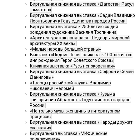
Виртуальная книжная выставка «Дагестан. Расул
Гамзатов»
Виртуальная книжная выставка «Садай Владимир
Леонтьевич» к Году единства народов России.
Виртуальная выставка к 250-летию со дня
рождения художника Василия Тропинина
«Архитектура как ландшафт. Шедевры мировой
архитектуры XX века».
«Малые народы большой страны»
Выставка «Подвиг Лёни Голикова: к 100-летию со
дня рождения Героя Советского Союза»
Книжная выставка «Русь непокоренная»
Виртуальная книжная выставка «Софрон и Семен
Даниловы»
«Творцы российской науки». Владимир
Николаевич Челомей
Виртуальная книжная выставка «Кузьма
Григорьевич Абрамов» к Году единства народов
России.
«Не только музы: женщины в литературном
процессе»
Виртуальная книжная выставка «Народы дружат
сказками»
Виртуальная выставка «МИФические
приключения»