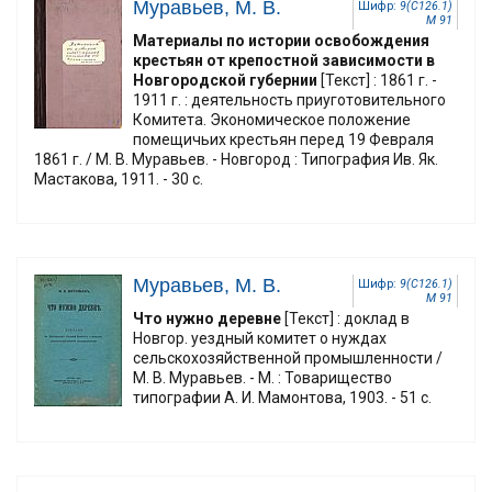
Муравьев, М. В.
Шифр:
9(С126.1)
М 91
Материалы по истории освобождения
крестьян от крепостной зависимости в
Новгородской губернии
[Текст] : 1861 г. -
1911 г. : деятельность приуготовительного
Комитета. Экономическое положение
помещичьих крестьян перед 19 Февраля
1861 г. / М. В. Муравьев. - Новгород : Типография Ив. Як.
Мастакова, 1911. - 30 с.
Муравьев, М. В.
Шифр:
9(С126.1)
М 91
Что нужно деревне
[Текст] : доклад в
Новгор. уездный комитет о нуждах
сельскохозяйственной промышленности /
М. В. Муравьев. - М. : Товарищество
типографии А. И. Мамонтова, 1903. - 51 с.