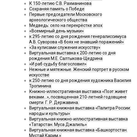
К 150-летию С.В. Рахманинова
Сохраняя память о Победе
Первые председатели Московского
археологического общества
Медведь: село на перекрёстке эпох
«Всемирный день музыки»
к 295-летию со дня рождения генералиссимуса
А.В. Суворова «В боях не знавший поражений»
«За кулисами служения искусству»
Виртуальная выставка к 200-летию со дня
рождения М.Е. Салтыкова-Щедрина
«И раб судьбу благословил»
Нежные и мятежные. Женский портрет в русском
искусстве
к 250-летию со дня рождения художника Василия
Тропинина
Книжно-иллюстративная выставка «Поэт живет
веками…», посвященная 210-летней годовщине
смерти Г. Р. Державина.
Виртуальная книжная выставка «Палитра России:
народы и культуры»
Виртуальная книжно-иллюстративная выставка
«Татарстан. Муса Джалиль»
Виртуальная книжная выставка «Башкортостан.
Мустай Карим.»