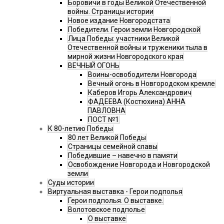
Боровичи в годы Великой Отечественной
войны. Страницы истории
Новое издание Новгородстата
Победители. Герои земли Новгородской
Лица Победы: участники Великой
Отечественной войны и труженики тыла в
мирной жизни Новгородского края
ВЕЧНЫЙ ОГОНЬ
Воины-освободители Новгорода
Вечный огонь в Новгородском кремле
Каберов Игорь Александрович
ФАДЕЕВА (Костюхина) АННА
ПАВЛОВНА
ПОСТ №1
К 80-летию Победы
80 лет Великой Победы
Страницы семейной славы
Победившие – навечно в памяти
Освобождение Новгорода и Новгородской
земли
Суды истории
Виртуальная выставка - Герои подполья
Герои подполья. О выставке.
Волотовское подполье
О выставке