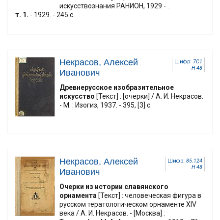
искусствознания РАНИОН, 1929 - .
т. 1.
- 1929. - 245 с.
Некрасов, Алексей
Шифр:
7С1
Н 48
Иванович
Древнерусское изобразительное
искусство
[Текст] : [очерки] / А. И. Некрасов.
- М. : Изогиз, 1937. - 395, [3] с.
Некрасов, Алексей
Шифр:
85.124
Н 48
Иванович
Очерки из истории славянского
орнамента
[Текст] : человеческая фигура в
русском тератологическом орнаменте XIV
века / А. И. Некрасов. - [Москва] :