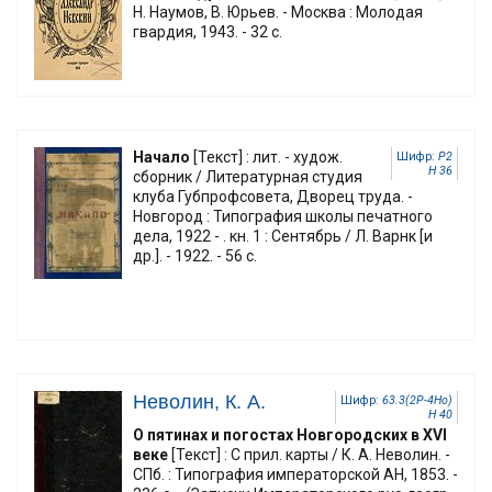
Н. Наумов, В. Юрьев. - Москва : Молодая
гвардия, 1943. - 32 с.
Начало
[Текст] : лит. - худож.
Шифр:
Р2
Н 36
сборник / Литературная студия
клуба Губпрофсовета, Дворец труда. -
Новгород : Типография школы печатного
дела, 1922 - . кн. 1 : Сентябрь / Л. Варнк [и
др.]. - 1922. - 56 с.
Неволин, К. А.
Шифр:
63.3(2Р-4Но)
Н 40
О пятинах и погостах Новгородских в XVI
веке
[Текст] : С прил. карты / К. А. Неволин. -
СПб. : Типография императорской АН, 1853. -