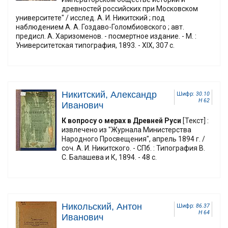
древностей российских при Московском
университете" / исслед. А. И. Никитский ; под
наблюдением А. А. Гоздаво-Голомбиовского ; авт.
предисл. А. Харизоменов. - посмертное издание. - М. :
Университетская типография, 1893. - XIX, 307 с.
Никитский, Александр
Шифр:
30.10
Н 62
Иванович
К вопросу о мерах в Древней Руси
[Текст] :
извлечено из "Журнала Министерства
Народного Просвещения", апрель 1894 г. /
соч. А. И. Никитского. - СПб. : Типография В.
С. Балашева и К, 1894. - 48 с.
Никольский, Антон
Шифр:
86.37
Н 64
Иванович