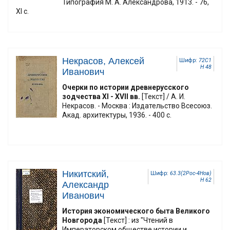
Типография М. А. Александрова, 1913. - 76,
XI с.
Некрасов, Алексей
Шифр:
72С1
Н 48
Иванович
Очерки по истории древнерусского
зодчества XI - XVII вв.
[Текст] / А. И.
Некрасов. - Москва : Издательство Всесоюз.
Акад. архитектуры, 1936. - 400 с.
Никитский,
Шифр:
63.3(2Рос-4Нов)
Н 62
Александр
Иванович
История экономического быта Великого
Новгорода
[Текст] : из "Чтений в
Императорском обществе истории и