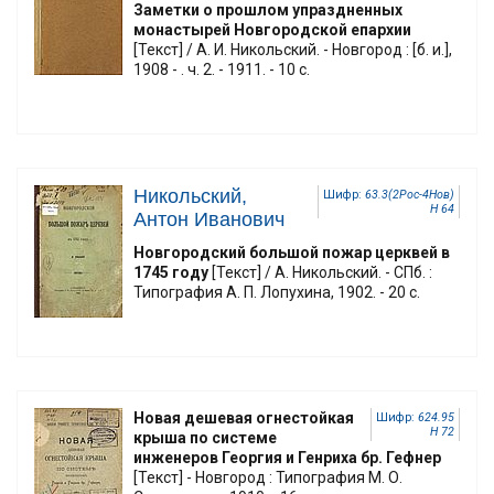
Заметки о прошлом упраздненных
монастырей Новгородской епархии
[Текст] / А. И. Никольский. - Новгород : [б. и.],
1908 - . ч. 2. - 1911. - 10 с.
Никольский,
Шифр:
63.3(2Рос-4Нов)
Н 64
Антон Иванович
Новгородский большой пожар церквей в
1745 году
[Текст] / А. Никольский. - СПб. :
Типография А. П. Лопухина, 1902. - 20 с.
Новая дешевая огнестойкая
Шифр:
624.95
Н 72
крыша по системе
инженеров Георгия и Генриха бр. Гефнер
[Текст] - Новгород : Типография М. О.