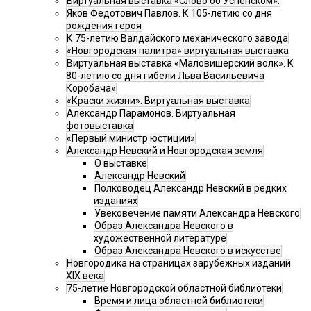
Виртуальная выставка «Слово об Успенском».
Яков Федотович Павлов. К 105-летию со дня
рождения героя
К 75-летию Валдайского механического завода
«Новгородская палитра» виртуальная выставка
Виртуальная выставка «Маловишерский волк». К
80-летию со дня гибели Льва Васильевича
Коробача»
«Краски жизни». Виртуальная выставка
Александр Парамонов. Виртуальная
фотовыставка
«Первый министр юстиции»
Александр Невский и Новгородская земля
О выставке
Александр Невский
Полководец Александр Невский в редких
изданиях
Увековечение памяти Александра Невского
Образ Александра Невского в
художественной литературе
Образ Александра Невского в искусстве
Новгородика на страницах зарубежных изданий
XIX века
75-летие Новгородской областной библиотеки
Время и лица областной библиотеки