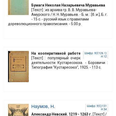
Бумаги Николая Назарьевича Муравьева
[Текст] : из архива гр. В. В. Муравьева-
Амурского / Н. Н. Муравьев. - Б. м. : [б. и.], Б. г.
- 15 с. - русский язык с правилами
дореволюционного правописания. - 5.00 р.
На кооперативной работе
Шифр:
9(С126.1)
Н 12
[Текст] : популярный очерк
деятельности Кустаресоюза. - Боровичи :
Типография "Кустаресоюз", 1925. - 113 с.
Наумов, Н.
Шифр:
9(С)131
Н 34
Александр Невский. 1219 - 1263 г.
[Текст] /