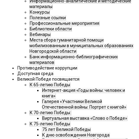
Информационно-аналитические и методические
материалы
Конкурсы
Полезные ссылки
Профессиональные мероприятия
Библиотеки области
Вебинары
Места сбора гуманитарной помощи
мобилизованным в муниципальных образованиях
Новгородской области
Банк информационно-библиографических
материалов
Противодействие коррупции
Доступная среда
Великой Победе посвящается
К 65-летию Победы
Интернет-акция «Годы войны: человек и
книга»
Галерея «Участники Великой
Отечественной войны: Портрет с книгой»
К 70-летию Победы:
Виртуальная выставка «Слово о Победе»
К 75-летию Победы
75 лет Великой Победы
К дню освобождения Новгорода