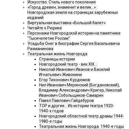
Искусство. Стиль нового поколения
«Город древен, знаменит и велик…» :
Новгородская земля на страницах зарубежных
изданий
Виртуальная выставка «Большой балет»
Читайте о Рюрике
Персонажи Новгородской истории на памятнике
"Тысячелетие России"
Усадьба Онег в биографии Сергея Васильевича
Рахманинова
Театральная жизнь Новгорода
Страницы истории
Новгородский театр - век XIX…
Николай Иванович Иванов и Василий
Игнатьевич Живокини
Егор Тихонович Курдюмов
Нил Иванович Мерянский (Богдановский),
Владимир Александрович Кригер, Николай
Иванович Собольщиков-Самарин
Павел Павлович Гайдебуров
ТОР и другие… Из истории театра 1920-
1940-х годов
Новгородский областной театр драмы 1944-
1980-е годы
Театральная жизнь Новгорода. 1940-е годы