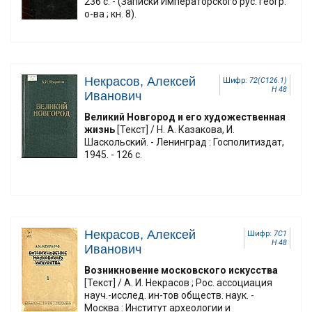
236 с. - (Записки Императорского рус. геогр.
о-ва ; кн. 8).
Некрасов, Алексей
Шифр:
72(С126.1)
Н 48
Иванович
Великий Новгород и его художественная
жизнь
[Текст] / Н. А. Казакова, И.
Шаскольский. - Ленинград : Госполитиздат,
1945. - 126 с.
Некрасов, Алексей
Шифр:
7С1
Н 48
Иванович
Возникновение московского искусства
[Текст] / А. И. Некрасов ; Рос. ассоциация
науч.-исслед. ин-тов обществ. наук. -
Москва : Институт археологии и