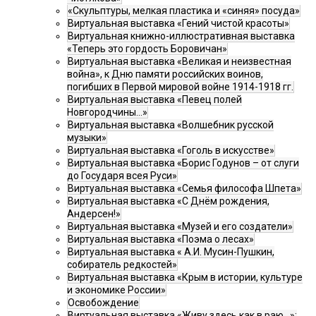
«Скульптуры, мелкая пластика и «синяя» посуда»
Виртуальная выставка «Гений чистой красоты»
Виртуальная книжно-иллюстративная выставка
«Теперь это гордость Боровичан»
Виртуальная выставка «Великая и неизвестная
война», к Дню памяти российских воинов,
погибших в Первой мировой войне 1914-1918 гг.
Виртуальная выставка «Певец полей
Новгородчины…»
Виртуальная выставка «Волшебник русской
музыки»
Виртуальная выставка «Гоголь в искусстве»
Виртуальная выставка «Борис Годунов – от слуги
до Государя всея Руси»
Виртуальная выставка «Семья философа Шпета»
Виртуальная выставка «С Днём рождения,
Андерсен!»
Виртуальная выставка «Музей и его создатели»
Виртуальная выставка «Поэма о лесах»
Виртуальная выставка « А.И. Мусин-Пушкин,
собиратель редкостей»
Виртуальная выставка «Крым в истории, культуре
и экономике России»
Освобождение
Виртуальная выставка «Живу здесь как в раю…»: