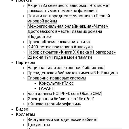
Проекты
Акция «Из семейного альбома... Что может
рассказать моя немецкая фамилия»
Памяти новгородцев — участников Первой
мировой войны
Межрегиональная онлайн-акция «Читаем
Достоевского вместе. Главы из романа
«Подросток»
Проект «Кремлевская читальня»
К 400-летию протопопа Аввакума
Набор открыток «Книги XIX века о Новгороде»
22 июня 1941 года в моей памяти
Партнеры
Национальная электронная библиотека
Президентская библиотека имени Б.Н. Ельцина
Справочно-правовые системы
КонсультантПлюс
ГАРАНТ
База данных POLPRED.com Обзор СМИ
Электронная библиотека "ЛитРес"
«Киноконцерн «Мосфильм»
Видео
Коллегам
Виртуальный методический кабинет
Документы