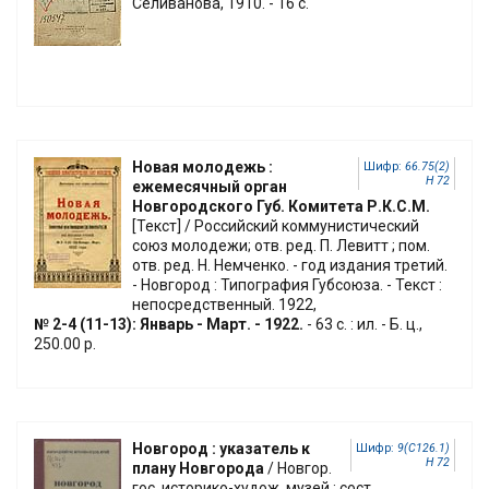
Селиванова, 1910. - 16 с.
Новая молодежь :
Шифр:
66.75(2)
Н 72
ежемесячный орган
Новгородского Губ. Комитета Р.К.С.М.
[Текст] / Российский коммунистический
союз молодежи; отв. ред. П. Левитт ; пом.
отв. ред. Н. Немченко. - год издания третий.
- Новгород : Типография Губсоюза. - Текст :
непосредственный. 1922,
№ 2-4 (11-13): Январь - Март. - 1922.
- 63 с. : ил. - Б. ц.,
250.00 р.
Новгород : указатель к
Шифр:
9(С126.1)
Н 72
плану Новгорода
/ Новгор.
гос. историко-худож. музей ; сост.