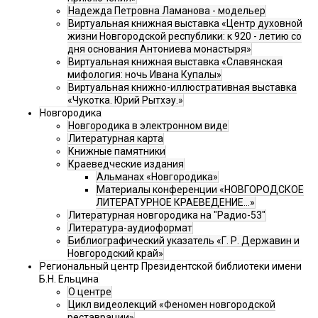
Надежда Петровна Ламанова - модельер
Виртуальная книжная выставка «Центр духовной
жизни Новгородской республики: к 920 - летию со
дня основания Антониева монастыря»
Виртуальная книжная выставка «Славянская
мифология: ночь Ивана Купалы»
Виртуальная книжно-иллюстративная выставка
«Чукотка. Юрий Рытхэу.»
Новгородика
Новгородика в электронном виде
Литературная карта
Книжные памятники
Краеведческие издания
Альманах «Новгородика»
Материалы конференции «НОВГОРОДСКОЕ
ЛИТЕРАТУРНОЕ КРАЕВЕДЕНИЕ...»
Литературная новгородика на "Радио-53"
Литература-аудиоформат
Библиографический указатель «Г. Р. Державин и
Новгородский край»
Региональный центр Президентской библиотеки имени
Б.Н. Ельцина
О центре
Цикл видеолекций «Феномен новгородской
реставрации»