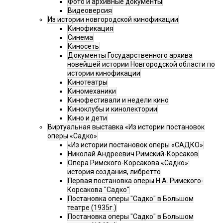
Фото и архивные документы
Видеоверсия
Из истории новгородской кинофикации
Кинофикация
Синема
Киносеть
Документы Государственного архива
новейшей истории Новгородской области по
истории кинофикации
Кинотеатры
Киномеханики
Кинофестивали и недели кино
Киноклубы и кинолектории
Кино и дети
Виртуальная выставка «Из истории постановок
оперы «Садко»
«Из истории постановок оперы «САДКО»
Николай Андреевич Римский-Корсаков
Опера Римского-Корсакова «Садко»:
история создания, либретто
Первая постановка оперы Н.А. Римского-
Корсакова "Садко"
Постановка оперы "Садко" в Большом
театре (1935г.)
Постановка оперы "Садко" в Большом