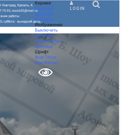
Кернинг
 Новгород, Кремль, 4;
Обычный
LOGIN
77-75-30, nounb53@mail.ru
Средний
ежим работы:
Большой
00; суббота - выходной день
Изображения
Выключить
Включить
Черно-белые
Цветные
Шрифт
Arial
Times
New Roman
.