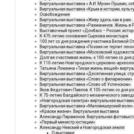
Виртуальная выставка « А.И. Мусин-Пушкин, с
Виртуальная выставка «Крым в истории, культ
Освобождение
Виртуальная выставка «Живу здесь как в раю…
Виртуальная выставка «Рахманинов. Жизнь в Р
Выставочный проект «Донбасс – Россия: истор
К 475-летию основания Сыркова монастыря
100 лет со дня рождения участника Великой 
Виртуальная выставка «Поэзия не терпит лено
Виртуальная выставка «Московский художест
Долгая счастливая жизнь: к 100-летию со дн
К 110-летию Новгородского церковно-археоло
Татьяна Ломзина «Тихая жизнь вещей» вирту
Виртуальная выставка «Десятинная улица: ст
Виртуальная выставка «Слово о филармонии»
Виртуальная выставка «Слово об Успенском».
Яков Федотович Павлов. К 105-летию со дня р
К 75-летию Валдайского механического завод
«Новгородская палитра» виртуальная выставк
Виртуальная выставка «Маловишерский волк».
«Краски жизни». Виртуальная выставка
Александр Парамонов. Виртуальная фотовыст
«Первый министр юстиции»
Александр Невский и Новгородская земля
О выставке