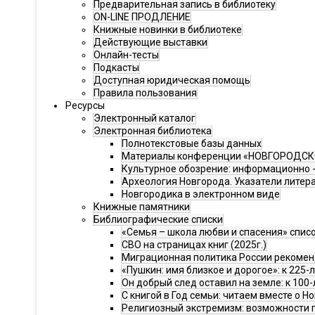
Предварительная запись в библиотеку
ON-LINE ПРОДЛЕНИЕ
Книжные новинки в библиотеке
Действующие выставки
Онлайн-тесты
Подкасты
Доступная юридическая помощь
Правила пользования
Ресурсы
Электронный каталог
Электронная библиотека
Полнотекстовые базы данных
Материалы конференции «НОВГОРОДСК
Культурное обозрение: информационно -
Археология Новгорода. Указатели литер
Новгородика в электронном виде
Книжные памятники
Библиографические списки
«Семья – школа любви и спасения» спис
СВО на страницах книг (2025г.)
Миграционная политика России рекоменд
«Пушкин: имя близкое и дорогое»: к 225-
Он добрый след оставил на земле: к 100
С книгой в Год семьи: читаем вместе о Н
Религиозный экстремизм: возможности 