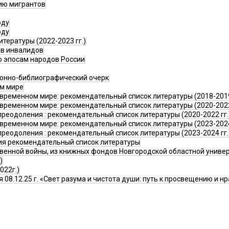
ию мигрантов
оду
оду
тературы (2022-2023 гг.)
ав инвалидов
о эпосам народов России
ионно-библиографический очерк
ом мире
временном мире: рекомендательный список литературы (2018-2019
временном мире: рекомендательный список литературы (2020-2022
еодоления : рекомендательный список литературы (2020-2022 гг.)
временном мире: рекомендательный список литературы (2023-2024
реодоления : рекомендательный список литературы (2023-2024 гг.
ия рекомендательный список литературы
твенной войны, из книжных фондов Новгородской областной униве
)
022г.)
 08.12.25 г. «Свет разума и чистота души: путь к просвещению и н