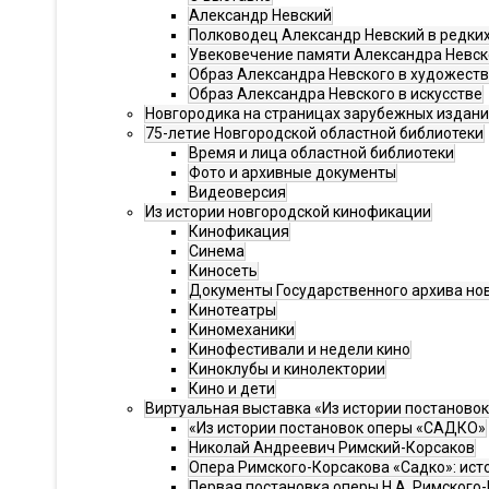
Александр Невский
Полководец Александр Невский в редки
Увековечение памяти Александра Невск
Образ Александра Невского в художест
Образ Александра Невского в искусстве
Новгородика на страницах зарубежных издани
75-летие Новгородской областной библиотеки
Время и лица областной библиотеки
Фото и архивные документы
Видеоверсия
Из истории новгородской кинофикации
Кинофикация
Синема
Киносеть
Документы Государственного архива но
Кинотеатры
Киномеханики
Кинофестивали и недели кино
Киноклубы и кинолектории
Кино и дети
Виртуальная выставка «Из истории постаново
«Из истории постановок оперы «САДКО»
Николай Андреевич Римский-Корсаков
Опера Римского-Корсакова «Садко»: ист
Первая постановка оперы Н.А. Римского-