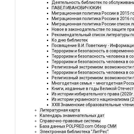
Деятельность библиотек по обслуживан
ПАВЕЛ ИВАНОВИЧ ЮКИН
Миграционная политика России в 2015 г
Миграционная политика России в 2016 г
Миграционная политика России список ли
Новое в законодательстве по защите пр
Рекомендательный список литературы п
Ко дню библиотек
Посвящение В.И. Поветкину - Информац
Терроризм и безопасность в современн
Терроризм и безопасность человека в со
Терроризм и безопасность человека в со
Религиозный экстремизм: возможности пр
Терроризм и безопасность человека в со
Религиозный экстремизм: возможности п
Многодетная семья – многодетная Росс
Книги, изданные в годы Великой Отечес
Из истории избирательного права (2020г.
Из истории украинского национализма (2
XXIII Знаменские образовательные чтения
Литературная карта
Календарь знаменательных дат
Справочно-правовые системы
База данных POLPRED.com Обзор СМИ
Электронная библиотека "ЛитРес"