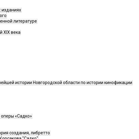
х изданиях
ого
венной литературе
й XIX века
вейшей истории Новгородской области по истории кинофикации
к оперы «Садко»
ория создания, либретто
Корсакова "Садко"