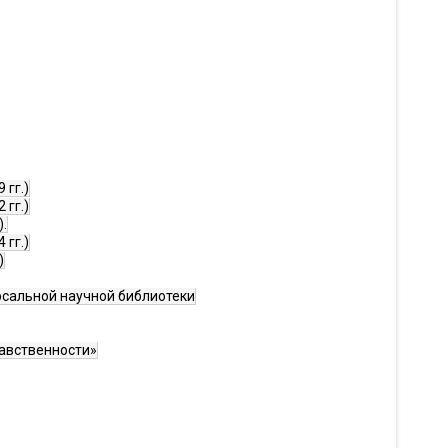
 гг.)
 гг.)
.
 гг.)
)
рсальной научной библиотеки
равственности»