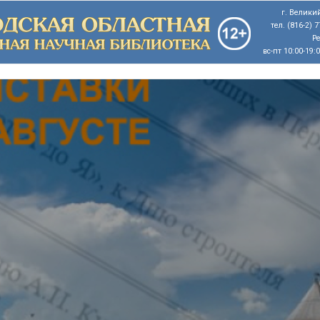
г. Великий
тел. (816-2) 
Р
вс-пт 10:00-19: