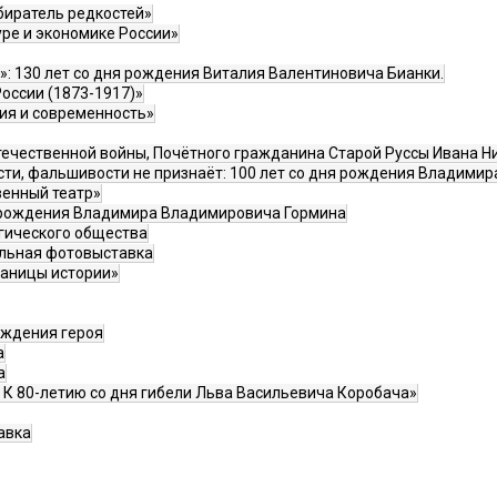
обиратель редкостей»
уре и экономике России»
»: 130 лет со дня рождения Виталия Валентиновича Бианки.
оссии (1873-1917)»
ия и современность»
Отечественной войны, Почётного гражданина Старой Руссы Ивана 
сти, фальшивости не признаёт: 100 лет со дня рождения Владими
венный театр»
я рождения Владимира Владимировича Гормина
гического общества
альная фотовыставка
раницы истории»
ождения героя
а
а
 К 80-летию со дня гибели Льва Васильевича Коробача»
авка