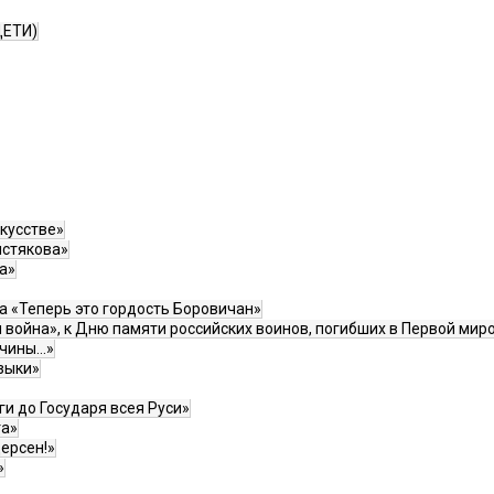
ДЕТИ)
кусстве»
истякова»
а»
 «Теперь это гордость Боровичан»
война», к Дню памяти российских воинов, погибших в Первой миро
дчины…»
зыки»
ги до Государя всея Руси»
та»
ерсен!»
»