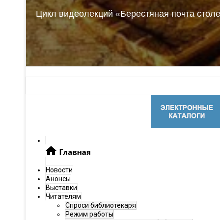
Цикл видеолекций «Берестяная почта стол
Цикл видеолекций «История Новгородского 
Цикл видеолекций «Феномен новгородской 
Новости
Анонсы
Выставки
Читателям
Спроси библиотекаря
Режим работы